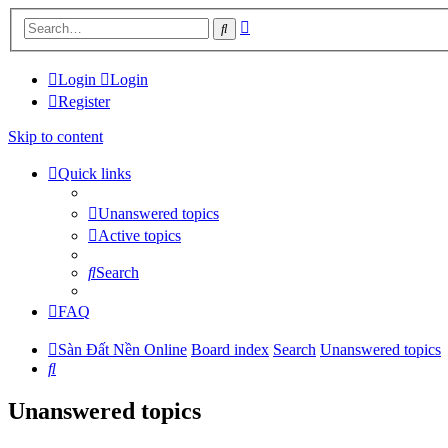
Advanced
Search
search
Login
Login
Register
Skip to content
Quick links
Unanswered topics
Active topics
Search
FAQ
Sàn Đất Nền Online
Board index
Search
Unanswered topics
Search
Unanswered topics