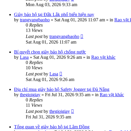
Mon Aug 03, 2026 9:33 am
Giày bảo hộ tại Đắk Lắk phổ biến hiện nay
by
trangvangbaoho
»
Sat Aug 01, 2026 11:07 am
» in
Rao vặt 
0
Replies
13
Views
Last post
by
trangvangbaoho
Sat Aug 01, 2026 11:07 am
Bí quyết chọn giày bảo hộ chống nước
by
Lasa
»
Sat Aug 01, 2026 9:26 am
» in
Rao vặt khác
0
Replies
10
Views
Last post
by
Lasa
Sat Aug 01, 2026 9:26 am
Địa chỉ mua giày bảo hộ Safety Jogger tại Đà Nẵng
by
thegioigiay
»
Fri Jul 31, 2026 9:35 am
» in
Rao vặt khác
0
Replies
11
Views
Last post
by
thegioigiay
Fri Jul 31, 2026 9:35 am
Tổng quan về giày bảo hộ tại Lâm Đồng