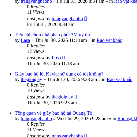
by
trangvangbaoho
»
Fri Jul 31, 2026 8:34 am
» in
Rao vặt kh
0
Replies
11
Views
Last post
by
trangvangbaoho
Fri Jul 31, 2026 8:34 am
Tiêu chí chọn nhà phân phối 3M uy tín
by
Lasa
»
Thu Jul 30, 2026 11:18 am
» in
Rao vặt khác
0
Replies
12
Views
Last post
by
Lasa
Thu Jul 30, 2026 11:18 am
Giày bảo hộ lót Kevlar sử dụng có tốt không?
by
thegioigiay
»
Thu Jul 30, 2026 9:23 am
» in
Rao vặt khác
0
Replies
10
Views
Last post
by
thegioigiay
Thu Jul 30, 2026 9:23 am
Tổng quan về giày bảo hộ tại Quảng Trị
by
trangvangbaoho
»
Wed Jul 29, 2026 9:28 am
» in
Rao vặt k
0
Replies
11
Views
Last post
by
trangvangbaoho