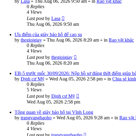
by
Lasa
»
Thu Aug 06, 2026 9:50 am
» in
Rao vặt khác
0
Replies
4
Views
Last post
by
Lasa
Thu Aug 06, 2026 9:50 am
Ưu điểm của giày bảo hộ đế cao su
by
thegioigiay
»
Thu Aug 06, 2026 8:20 am
» in
Rao vặt khác
0
Replies
4
Views
Last post
by
thegioigiay
Thu Aug 06, 2026 8:20 am
EB-5 trước mốc 30/09/2026: Nộp hồ sơ đúng thời điểm giúp bảo
by
Định cư Mỹ
»
Wed Aug 05, 2026 2:58 pm
» in
Chia sẻ kin
0
Replies
5
Views
Last post
by
Định cư Mỹ
Wed Aug 05, 2026 2:58 pm
Tổng quan về giày bảo hộ tại Vĩnh Long
by
trangvangbaoho
»
Wed Aug 05, 2026 9:28 am
» in
Rao vặt
0
Replies
4
Views
Last post
by
trangvangbaoho