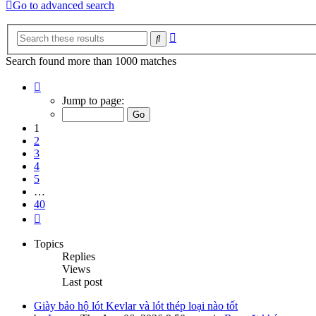
Go to advanced search
Advanced
Search
search
Search found more than 1000 matches
Page
1
Jump to page:
of
40
1
2
3
4
5
…
40
Next
Topics
Replies
Views
Last post
Giày bảo hộ lót Kevlar và lót thép loại nào tốt