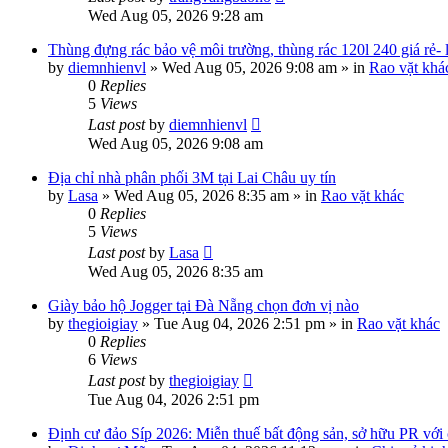
Wed Aug 05, 2026 9:28 am
Thùng đựng rác bảo vệ môi trường, thùng rác 120l 240 giá rẻ-
by
diemnhienvl
»
Wed Aug 05, 2026 9:08 am
» in
Rao vặt khá
0
Replies
5
Views
Last post
by
diemnhienvl
Wed Aug 05, 2026 9:08 am
Địa chỉ nhà phân phối 3M tại Lai Châu uy tín
by
Lasa
»
Wed Aug 05, 2026 8:35 am
» in
Rao vặt khác
0
Replies
5
Views
Last post
by
Lasa
Wed Aug 05, 2026 8:35 am
Giày bảo hộ Jogger tại Đà Nẵng chọn đơn vị nào
by
thegioigiay
»
Tue Aug 04, 2026 2:51 pm
» in
Rao vặt khác
0
Replies
6
Views
Last post
by
thegioigiay
Tue Aug 04, 2026 2:51 pm
Định cư đảo Síp 2026: Miễn thuế bất động sản, sở hữu PR với c