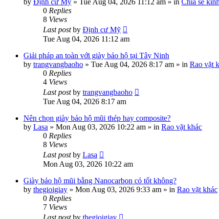
by
Định cư Mỹ
»
Tue Aug 04, 2026 11:12 am
» in
Chia sẻ kin
0
Replies
8
Views
Last post
by
Định cư Mỹ
Tue Aug 04, 2026 11:12 am
Giải pháp an toàn với giày bảo hộ tại Tây Ninh
by
trangvangbaoho
»
Tue Aug 04, 2026 8:17 am
» in
Rao vặt 
0
Replies
4
Views
Last post
by
trangvangbaoho
Tue Aug 04, 2026 8:17 am
Nên chọn giày bảo hộ mũi thép hay composite?
by
Lasa
»
Mon Aug 03, 2026 10:22 am
» in
Rao vặt khác
0
Replies
8
Views
Last post
by
Lasa
Mon Aug 03, 2026 10:22 am
Giày bảo hộ mũi bằng Nanocarbon có tốt không?
by
thegioigiay
»
Mon Aug 03, 2026 9:33 am
» in
Rao vặt khác
0
Replies
7
Views
Last post
by
thegioigiay