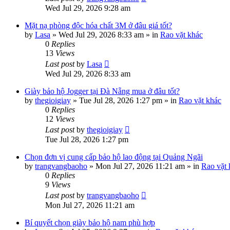
Wed Jul 29, 2026 9:28 am
Mặt nạ phòng độc hóa chất 3M ở đâu giá tốt?
by
Lasa
»
Wed Jul 29, 2026 8:33 am
» in
Rao vặt khác
0
Replies
13
Views
Last post
by
Lasa
Wed Jul 29, 2026 8:33 am
Giày bảo hộ Jogger tại Đà Nẵng mua ở đâu tốt?
by
thegioigiay
»
Tue Jul 28, 2026 1:27 pm
» in
Rao vặt khác
0
Replies
12
Views
Last post
by
thegioigiay
Tue Jul 28, 2026 1:27 pm
Chọn đơn vị cung cấp bảo hộ lao động tại Quảng Ngãi
by
trangvangbaoho
»
Mon Jul 27, 2026 11:21 am
» in
Rao vặt 
0
Replies
9
Views
Last post
by
trangvangbaoho
Mon Jul 27, 2026 11:21 am
Bí quyết chọn giày bảo hộ nam phù hợp