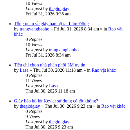
10
Views
Last post
by
thegioigiay
Fri Jul 31, 2026 9:35 am
Tổng quan về giày bảo hộ tại Lâm Đồng
by
trangvangbaoho
»
Fri Jul 31, 2026 8:34 am
» in
Rao vặt
khác
0
Replies
10
Views
Last post
by
trangvangbaoho
Fri Jul 31, 2026 8:34 am
Tiêu chí chọn nhà phân phối 3M uy tín
by
Lasa
»
Thu Jul 30, 2026 11:18 am
» in
Rao vặt khác
0
Replies
11
Views
Last post
by
Lasa
Thu Jul 30, 2026 11:18 am
Giày bảo hộ lót Kevlar sử dụng có tốt không?
by
thegioigiay
»
Thu Jul 30, 2026 9:23 am
» in
Rao vặt khác
0
Replies
9
Views
Last post
by
thegioigiay
Thu Jul 30, 2026 9:23 am