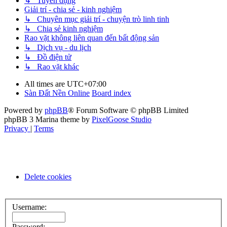
↳ Tuyển dụng
Giải trí - chia sẻ - kinh nghiệm
↳ Chuyên mục giải trí - chuyện trò linh tinh
↳ Chia sẻ kinh nghiệm
Rao vặt không liên quan đến bất động sản
↳ Dịch vụ - du lịch
↳ Đồ điện tử
↳ Rao vặt khác
All times are
UTC+07:00
Sàn Đất Nền Online
Board index
Powered by
phpBB
® Forum Software © phpBB Limited
phpBB 3 Marina theme by
PixelGoose Studio
Privacy
|
Terms
Delete cookies
Username:
Password: