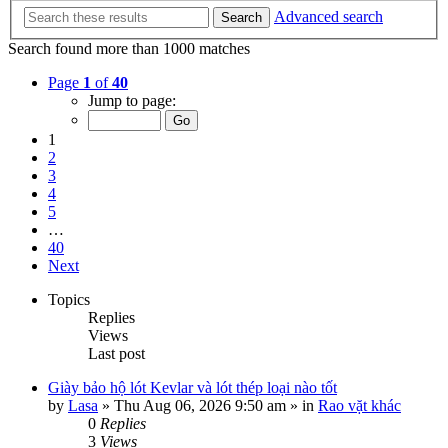
Advanced search
Search
Search found more than 1000 matches
Page
1
of
40
Jump to page:
1
2
3
4
5
…
40
Next
Topics
Replies
Views
Last post
Giày bảo hộ lót Kevlar và lót thép loại nào tốt
by
Lasa
»
Thu Aug 06, 2026 9:50 am
» in
Rao vặt khác
0
Replies
3
Views