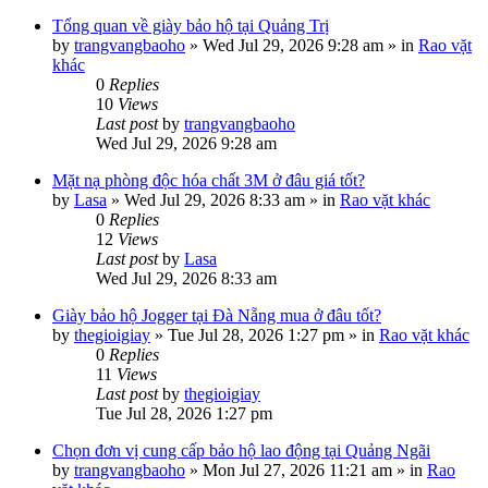
Tổng quan về giày bảo hộ tại Quảng Trị
by
trangvangbaoho
»
Wed Jul 29, 2026 9:28 am
» in
Rao vặt
khác
0
Replies
10
Views
Last post
by
trangvangbaoho
Wed Jul 29, 2026 9:28 am
Mặt nạ phòng độc hóa chất 3M ở đâu giá tốt?
by
Lasa
»
Wed Jul 29, 2026 8:33 am
» in
Rao vặt khác
0
Replies
12
Views
Last post
by
Lasa
Wed Jul 29, 2026 8:33 am
Giày bảo hộ Jogger tại Đà Nẵng mua ở đâu tốt?
by
thegioigiay
»
Tue Jul 28, 2026 1:27 pm
» in
Rao vặt khác
0
Replies
11
Views
Last post
by
thegioigiay
Tue Jul 28, 2026 1:27 pm
Chọn đơn vị cung cấp bảo hộ lao động tại Quảng Ngãi
by
trangvangbaoho
»
Mon Jul 27, 2026 11:21 am
» in
Rao