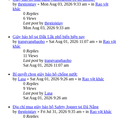
by
thegioigiay
»
Mon Aug 03, 2026 9:33 am
» in
Rao vặt
khác
0
Replies
6
Views
Last post
by
thegioigiay
Mon Aug 03, 2026 9:33 am
Giày bảo hộ tại Đắk Lắk phổ biến hiện nay
by
trangvangbaoho
»
Sat Aug 01, 2026 11:07 am
» in
Rao vặt
khác
0
Replies
11
Views
Last post
by
trangvangbaoho
Sat Aug 01, 2026 11:07 am
Bí quyết chọn giày bảo hộ chống nước
by
Lasa
»
Sat Aug 01, 2026 9:26 am
» in
Rao vặt khác
0
Replies
9
Views
Last post
by
Lasa
Sat Aug 01, 2026 9:26 am
Địa chỉ mua giày bảo hộ Safety Jogger tại Đà Nẵng
by
thegioigiay
»
Fri Jul 31, 2026 9:35 am
» in
Rao vặt khác
0
Replies