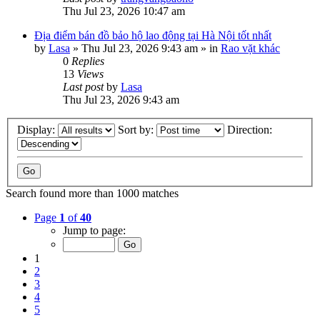
Thu Jul 23, 2026 10:47 am
Địa điểm bán đồ bảo hộ lao động tại Hà Nội tốt nhất
by
Lasa
»
Thu Jul 23, 2026 9:43 am
» in
Rao vặt khác
0
Replies
13
Views
Last post
by
Lasa
Thu Jul 23, 2026 9:43 am
Display:
Sort by:
Direction:
Search found more than 1000 matches
Page
1
of
40
Jump to page:
1
2
3
4
5