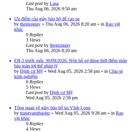
Last post
by
Lasa
Thu Aug 06, 2026 9:50 am
Ưu điểm của giày bảo hộ đế cao su
by
thegioigiay
»
Thu Aug 06, 2026 8:20 am
» in
Rao vặt
khác
0
Replies
3
Views
Last post
by
thegioigiay
Thu Aug 06, 2026 8:20 am
EB-5 trước mốc 30/09/2026: Nộp hồ sơ đúng thời điểm giúp
bảo toàn lợi thế pháp lý
by
Định cư Mỹ
»
Wed Aug 05, 2026 2:58 pm
» in
Chia sẻ
kinh nghiệm
0
Replies
5
Views
Last post
by
Định cư Mỹ
Wed Aug 05, 2026 2:58 pm
Tổng quan về giày bảo hộ tại Vĩnh Long
by
trangvangbaoho
»
Wed Aug 05, 2026 9:28 am
» in
Rao
vặt khác
0
Replies
4
Views