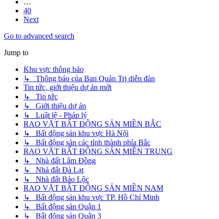
…
40
Next
Go to advanced search
Jump to
Khu vực thông báo
↳ Thông báo của Ban Quản Trị diễn đàn
Tin tức, giới thiệu dự án mới
↳ Tin tức
↳ Giới thiệu dự án
↳ Luật lệ - Pháp lý
RAO VẶT BẤT ĐỘNG SẢN MIỀN BẮC
↳ Bất động sản khu vực Hà Nội
↳ Bất động sản các tỉnh thành phía Bắc
RAO VẶT BẤT ĐỘNG SẢN MIỀN TRUNG
↳ Nhà đất Lâm Đồng
↳ Nhà đất Đà Lạt
↳ Nhà đất Bảo Lộc
RAO VẶT BẤT ĐỘNG SẢN MIỀN NAM
↳ Bất động sản khu vực TP. Hồ Chí Minh
↳ Bất động sản Quận 1
↳ Bất động sản Quận 3