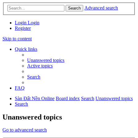
Advanced search
Search
Login
Login
Register
Skip to content
Quick links
Unanswered topics
Active topics
Search
FAQ
Sàn Đất Nền Online
Board index
Search
Unanswered topics
Search
Unanswered topics
Go to advanced search