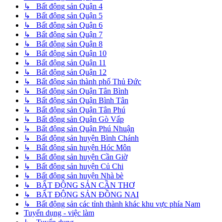
↳ Bất động sản Quận 4
↳ Bất động sản Quận 5
↳ Bất động sản Quận 6
↳ Bất động sản Quận 7
↳ Bất động sản Quận 8
↳ Bất động sản Quận 10
↳ Bất động sản Quận 11
↳ Bất động sản Quận 12
↳ Bất động sản thành phố Thủ Đức
↳ Bất động sản Quận Tân Bình
↳ Bất động sản Quận Bình Tân
↳ Bất động sản Quận Tân Phú
↳ Bất động sản Quận Gò Vấp
↳ Bất động sản Quận Phú Nhuận
↳ Bất động sản huyện Bình Chánh
↳ Bất động sản huyện Hóc Môn
↳ Bất động sản huyện Cần Giờ
↳ Bất động sản huyện Củ Chi
↳ Bất động sản huyện Nhà bè
↳ BẤT ĐỘNG SẢN CẦN THƠ
↳ BẤT ĐỘNG SẢN ĐỒNG NAI
↳ Bất động sản các tỉnh thành khác khu vực phía Nam
Tuyển dụng - việc làm