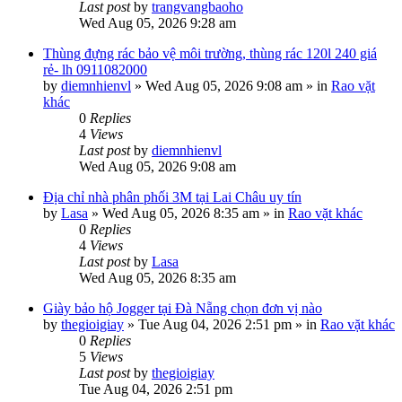
Last post
by
trangvangbaoho
Wed Aug 05, 2026 9:28 am
Thùng đựng rác bảo vệ môi trường, thùng rác 120l 240 giá
rẻ- lh 0911082000
by
diemnhienvl
»
Wed Aug 05, 2026 9:08 am
» in
Rao vặt
khác
0
Replies
4
Views
Last post
by
diemnhienvl
Wed Aug 05, 2026 9:08 am
Địa chỉ nhà phân phối 3M tại Lai Châu uy tín
by
Lasa
»
Wed Aug 05, 2026 8:35 am
» in
Rao vặt khác
0
Replies
4
Views
Last post
by
Lasa
Wed Aug 05, 2026 8:35 am
Giày bảo hộ Jogger tại Đà Nẵng chọn đơn vị nào
by
thegioigiay
»
Tue Aug 04, 2026 2:51 pm
» in
Rao vặt khác
0
Replies
5
Views
Last post
by
thegioigiay
Tue Aug 04, 2026 2:51 pm