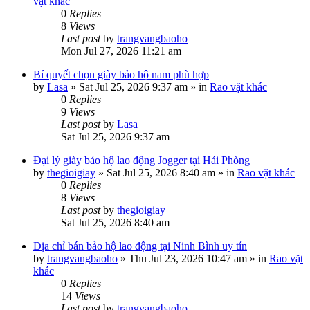
vặt khác
0
Replies
8
Views
Last post
by
trangvangbaoho
Mon Jul 27, 2026 11:21 am
Bí quyết chọn giày bảo hộ nam phù hợp
by
Lasa
»
Sat Jul 25, 2026 9:37 am
» in
Rao vặt khác
0
Replies
9
Views
Last post
by
Lasa
Sat Jul 25, 2026 9:37 am
Đại lý giày bảo hộ lao động Jogger tại Hải Phòng
by
thegioigiay
»
Sat Jul 25, 2026 8:40 am
» in
Rao vặt khác
0
Replies
8
Views
Last post
by
thegioigiay
Sat Jul 25, 2026 8:40 am
Địa chỉ bán bảo hộ lao động tại Ninh Bình uy tín
by
trangvangbaoho
»
Thu Jul 23, 2026 10:47 am
» in
Rao vặt
khác
0
Replies
14
Views
Last post
by
trangvangbaoho