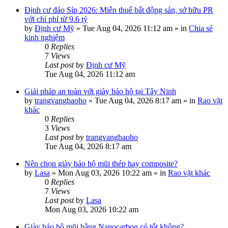
Định cư đảo Síp 2026: Miễn thuế bất động sản, sở hữu PR
với chi phí từ 9.6 tỷ
by
Định cư Mỹ
»
Tue Aug 04, 2026 11:12 am
» in
Chia sẻ
kinh nghiệm
0
Replies
7
Views
Last post
by
Định cư Mỹ
Tue Aug 04, 2026 11:12 am
Giải pháp an toàn với giày bảo hộ tại Tây Ninh
by
trangvangbaoho
»
Tue Aug 04, 2026 8:17 am
» in
Rao vặt
khác
0
Replies
3
Views
Last post
by
trangvangbaoho
Tue Aug 04, 2026 8:17 am
Nên chọn giày bảo hộ mũi thép hay composite?
by
Lasa
»
Mon Aug 03, 2026 10:22 am
» in
Rao vặt khác
0
Replies
7
Views
Last post
by
Lasa
Mon Aug 03, 2026 10:22 am
Giày bảo hộ mũi bằng Nanocarbon có tốt không?