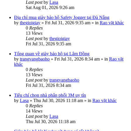
Last post
by
Lasa
Sat Aug 01, 2026 9:26 am
Địa chỉ mua giày bảo hộ Safety Jogger tại Đà Nẵng
by
thegioigiay
»
Fri Jul 31, 2026 9:35 am
» in
Rao vặt khác
0
Replies
13
Views
Last post
by
thegioigiay
Fri Jul 31, 2026 9:35 am
Tổng quan về giày bảo hộ tại Lâm Đồng
by
trangvangbaoho
»
Fri Jul 31, 2026 8:34 am
» in
Rao vặt
khác
0
Replies
13
Views
Last post
by
trangvangbaoho
Fri Jul 31, 2026 8:34 am
Tiêu chí chọn nhà phân phối 3M uy tín
by
Lasa
»
Thu Jul 30, 2026 11:18 am
» in
Rao vặt khác
0
Replies
14
Views
Last post
by
Lasa
Thu Jul 30, 2026 11:18 am