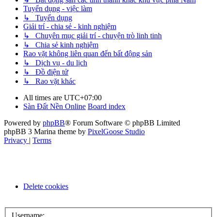
Tuyển dụng - việc làm
↳ Tuyển dụng
Giải trí - chia sẻ - kinh nghiệm
↳ Chuyên mục giải trí - chuyện trò linh tinh
↳ Chia sẻ kinh nghiệm
Rao vặt không liên quan đến bất động sản
↳ Dịch vụ - du lịch
↳ Đồ điện tử
↳ Rao vặt khác
All times are
UTC+07:00
Sàn Đất Nền Online
Board index
Powered by
phpBB
® Forum Software © phpBB Limited
phpBB 3 Marina theme by
PixelGoose Studio
Privacy
|
Terms
Delete cookies
Username: