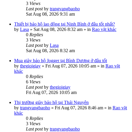
3
Views
Last post
by
trangvangbaoho
Sat Aug 08, 2026 9:31 am
Thiết bị bảo hộ lao động tại Ninh Bình ở đâu tốt nhất?
by
Lasa
»
Sat Aug 08, 2026 8:32 am
» in
Rao vặt khác
0
Replies
3
Views
Last post
by
Lasa
Sat Aug 08, 2026 8:32 am
Mua giày bảo hộ Jogger tại Bình Dương ở đâu tốt
by
thegioigiay
»
Fri Aug 07, 2026 10:05 am
» in
Rao vặt
khác
0
Replies
6
Views
Last post
by
thegioigiay
Fri Aug 07, 2026 10:05 am
Thị trường giày bảo hộ tại Thái Nguyên
by
trangvangbaoho
»
Fri Aug 07, 2026 8:46 am
» in
Rao vặt
khác
0
Replies
3
Views
Last post
by
trangvangbaoho