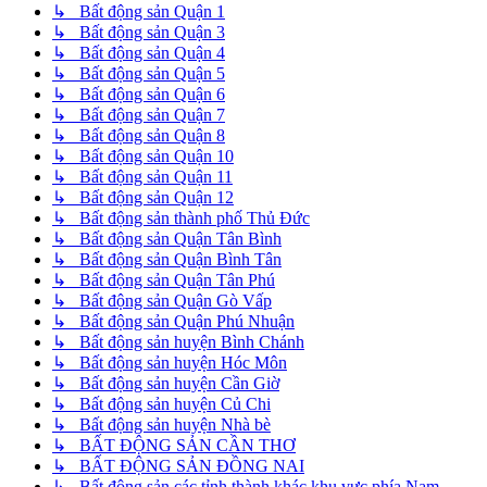
↳ Bất động sản Quận 1
↳ Bất động sản Quận 3
↳ Bất động sản Quận 4
↳ Bất động sản Quận 5
↳ Bất động sản Quận 6
↳ Bất động sản Quận 7
↳ Bất động sản Quận 8
↳ Bất động sản Quận 10
↳ Bất động sản Quận 11
↳ Bất động sản Quận 12
↳ Bất động sản thành phố Thủ Đức
↳ Bất động sản Quận Tân Bình
↳ Bất động sản Quận Bình Tân
↳ Bất động sản Quận Tân Phú
↳ Bất động sản Quận Gò Vấp
↳ Bất động sản Quận Phú Nhuận
↳ Bất động sản huyện Bình Chánh
↳ Bất động sản huyện Hóc Môn
↳ Bất động sản huyện Cần Giờ
↳ Bất động sản huyện Củ Chi
↳ Bất động sản huyện Nhà bè
↳ BẤT ĐỘNG SẢN CẦN THƠ
↳ BẤT ĐỘNG SẢN ĐỒNG NAI
↳ Bất động sản các tỉnh thành khác khu vực phía Nam