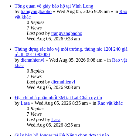
Tổng quan về giày bảo hộ tại Vĩnh Long
by
trangvangbaoho
»
Wed Aug 05, 2026 9:28 am
» in
Rao
vặt khác
0
Replies
7
Views
Last post
by
trangvangbaoho
Wed Aug 05, 2026 9:28 am
Thùng đựng rác bảo vệ môi trường, thùng rác 120l 240 giá
rẻ- lh 0911082000
by
diemnhienvl
»
Wed Aug 05, 2026 9:08 am
» in
Rao vặt
khác
0
Replies
7
Views
Last post
by
diemnhienvl
Wed Aug 05, 2026 9:08 am
Địa chỉ nhà phân phối 3M tại Lai Châu uy tín
by
Lasa
»
Wed Aug 05, 2026 8:35 am
» in
Rao vặt khác
0
Replies
7
Views
Last post
by
Lasa
Wed Aug 05, 2026 8:35 am
Giày bảo hộ Jogger tại Đà Nẵng chọn đơn vị nào