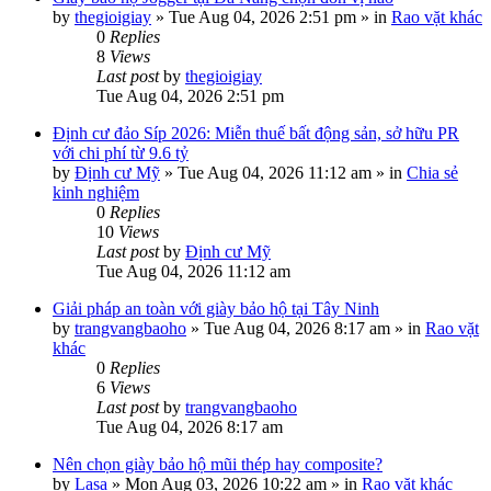
by
thegioigiay
»
Tue Aug 04, 2026 2:51 pm
» in
Rao vặt khác
0
Replies
8
Views
Last post
by
thegioigiay
Tue Aug 04, 2026 2:51 pm
Định cư đảo Síp 2026: Miễn thuế bất động sản, sở hữu PR
với chi phí từ 9.6 tỷ
by
Định cư Mỹ
»
Tue Aug 04, 2026 11:12 am
» in
Chia sẻ
kinh nghiệm
0
Replies
10
Views
Last post
by
Định cư Mỹ
Tue Aug 04, 2026 11:12 am
Giải pháp an toàn với giày bảo hộ tại Tây Ninh
by
trangvangbaoho
»
Tue Aug 04, 2026 8:17 am
» in
Rao vặt
khác
0
Replies
6
Views
Last post
by
trangvangbaoho
Tue Aug 04, 2026 8:17 am
Nên chọn giày bảo hộ mũi thép hay composite?
by
Lasa
»
Mon Aug 03, 2026 10:22 am
» in
Rao vặt khác