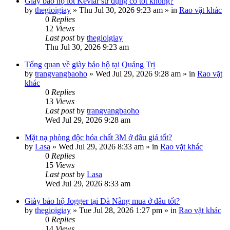
Giày bảo hộ lót Kevlar sử dụng có tốt không?
by
thegioigiay
»
Thu Jul 30, 2026 9:23 am
» in
Rao vặt khác
0
Replies
12
Views
Last post
by
thegioigiay
Thu Jul 30, 2026 9:23 am
Tổng quan về giày bảo hộ tại Quảng Trị
by
trangvangbaoho
»
Wed Jul 29, 2026 9:28 am
» in
Rao vặt
khác
0
Replies
13
Views
Last post
by
trangvangbaoho
Wed Jul 29, 2026 9:28 am
Mặt nạ phòng độc hóa chất 3M ở đâu giá tốt?
by
Lasa
»
Wed Jul 29, 2026 8:33 am
» in
Rao vặt khác
0
Replies
15
Views
Last post
by
Lasa
Wed Jul 29, 2026 8:33 am
Giày bảo hộ Jogger tại Đà Nẵng mua ở đâu tốt?
by
thegioigiay
»
Tue Jul 28, 2026 1:27 pm
» in
Rao vặt khác
0
Replies
14
Views