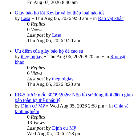
Fri Aug 07, 2026 8:46 am
Giày bảo hộ lót Kevlar và lót thép loại nào tốt
by
Lasa
»
Thu Aug 06, 2026 9:50 am
» in
Rao vặt khác
0
Replies
6
Views
Last post
by
Lasa
Thu Aug 06, 2026 9:50 am
Ưu điểm của giày bảo hộ đế cao su
by
thegioigiay
»
Thu Aug 06, 2026 8:20 am
» in
Rao vặt
khác
0
Replies
6
Views
Last post
by
thegioigiay
Thu Aug 06, 2026 8:20 am
EB-5 trước mốc 30/09/2026: Nộp hồ sơ đúng thời điểm giúp
bảo toàn lợi thế pháp lý
by
Định cư Mỹ
»
Wed Aug 05, 2026 2:58 pm
» in
Chia sẻ
kinh nghiệm
0
Replies
13
Views
Last post
by
Định cư Mỹ
Wed Aug 05, 2026 2:58 pm