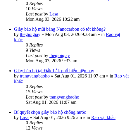
0
Replies
10
Views
Last post
by
Lasa
Mon Aug 03, 2026 10:22 am
Giày bảo hộ mũi bằng Nanocarbon có tốt không?
by
thegioigiay
»
Mon Aug 03, 2026 9:33 am
» in
Rao vặt
khác
0
Replies
9
Views
Last post
by
thegioigiay
Mon Aug 03, 2026 9:33 am
Giày bảo hộ tại Đắk Lắk phổ biến hiện nay
by
trangvangbaoho
»
Sat Aug 01, 2026 11:07 am
» in
Rao vặt
khác
0
Replies
15
Views
Last post
by
trangvangbaoho
Sat Aug 01, 2026 11:07 am
Bí quyết chọn giày bảo hộ chống nước
by
Lasa
»
Sat Aug 01, 2026 9:26 am
» in
Rao vặt khác
0
Replies
12
Views