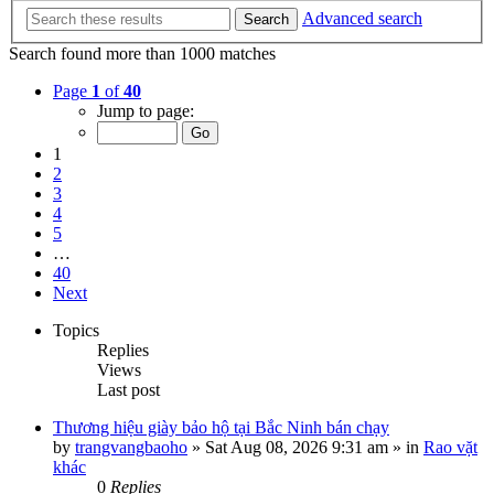
Advanced search
Search
Search found more than 1000 matches
Page
1
of
40
Jump to page:
1
2
3
4
5
…
40
Next
Topics
Replies
Views
Last post
Thương hiệu giày bảo hộ tại Bắc Ninh bán chạy
by
trangvangbaoho
»
Sat Aug 08, 2026 9:31 am
» in
Rao vặt
khác
0
Replies