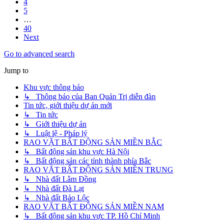
4
5
…
40
Next
Go to advanced search
Jump to
Khu vực thông báo
↳ Thông báo của Ban Quản Trị diễn đàn
Tin tức, giới thiệu dự án mới
↳ Tin tức
↳ Giới thiệu dự án
↳ Luật lệ - Pháp lý
RAO VẶT BẤT ĐỘNG SẢN MIỀN BẮC
↳ Bất động sản khu vực Hà Nội
↳ Bất động sản các tỉnh thành phía Bắc
RAO VẶT BẤT ĐỘNG SẢN MIỀN TRUNG
↳ Nhà đất Lâm Đồng
↳ Nhà đất Đà Lạt
↳ Nhà đất Bảo Lộc
RAO VẶT BẤT ĐỘNG SẢN MIỀN NAM
↳ Bất động sản khu vực TP. Hồ Chí Minh