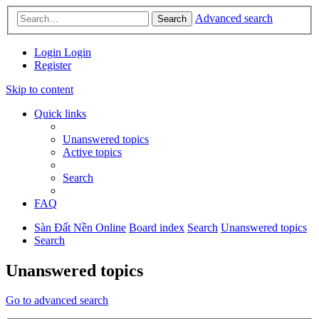
Advanced search
Search
Login
Login
Register
Skip to content
Quick links
Unanswered topics
Active topics
Search
FAQ
Sàn Đất Nền Online
Board index
Search
Unanswered topics
Search
Unanswered topics
Go to advanced search