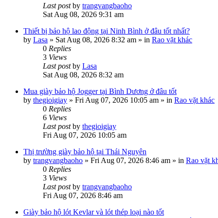
Last post
by
trangvangbaoho
Sat Aug 08, 2026 9:31 am
Thiết bị bảo hộ lao động tại Ninh Bình ở đâu tốt nhất?
by
Lasa
»
Sat Aug 08, 2026 8:32 am
» in
Rao vặt khác
0
Replies
3
Views
Last post
by
Lasa
Sat Aug 08, 2026 8:32 am
Mua giày bảo hộ Jogger tại Bình Dương ở đâu tốt
by
thegioigiay
»
Fri Aug 07, 2026 10:05 am
» in
Rao vặt khác
0
Replies
6
Views
Last post
by
thegioigiay
Fri Aug 07, 2026 10:05 am
Thị trường giày bảo hộ tại Thái Nguyên
by
trangvangbaoho
»
Fri Aug 07, 2026 8:46 am
» in
Rao vặt k
0
Replies
3
Views
Last post
by
trangvangbaoho
Fri Aug 07, 2026 8:46 am
Giày bảo hộ lót Kevlar và lót thép loại nào tốt