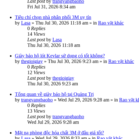
Last post
by
trangvangbaoho
Fri Jul 31, 2026 8:34 am
Tiêu chí chọn nhà phân phối 3M uy tín
by
Lasa
»
Thu Jul 30, 2026 11:18 am
» in
Rao vặt khác
0
Replies
14
Views
Last post
by
Lasa
Thu Jul 30, 2026 11:18 am
Giày bảo hộ lót Kevlar sử dụng có tốt không?
by
thegioigiay
»
Thu Jul 30, 2026 9:23 am
» in
Rao vặt khác
0
Replies
12
Views
Last post
by
thegioigiay
Thu Jul 30, 2026 9:23 am
Tổng quan về giày bảo hộ tại Quảng Trị
by
trangvangbaoho
»
Wed Jul 29, 2026 9:28 am
» in
Rao vặt k
0
Replies
13
Views
Last post
by
trangvangbaoho
Wed Jul 29, 2026 9:28 am
Mặt nạ phòng độc hóa chất 3M ở đâu giá tốt?
by
Lasa
»
Wed Jul 29, 2026 8:33 am
» in
Rao vặt khác