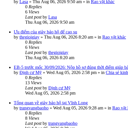
by
Lasa
»
Thu Aug 06, 2026 9:50 am
» in
Rao vặt khác
0
Replies
6
Views
Last post
by
Lasa
Thu Aug 06, 2026 9:50 am
Ưu điểm của giày bảo hộ đế cao su
by
thegioigiay
»
Thu Aug 06, 2026 8:20 am
» in
Rao vặt khác
0
Replies
6
Views
Last post
by
thegioigiay
Thu Aug 06, 2026 8:20 am
EB-5 trước mốc 30/09/2026: Nộp hồ sơ đúng thời điểm giúp bảo
by
Định cư Mỹ
»
Wed Aug 05, 2026 2:58 pm
» in
Chia sẻ kin
0
Replies
13
Views
Last post
by
Định cư Mỹ
Wed Aug 05, 2026 2:58 pm
Tổng quan về giày bảo hộ tại Vĩnh Long
by
trangvangbaoho
»
Wed Aug 05, 2026 9:28 am
» in
Rao vặt
0
Replies
8
Views
Last post
by
trangvangbaoho