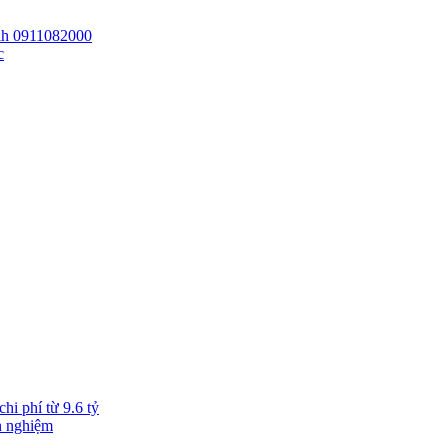
 lh 0911082000
c
hi phí từ 9.6 tỷ
h nghiệm