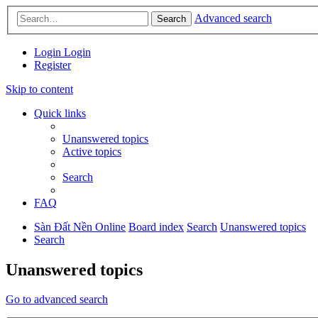
Advanced search
Search
Login
Login
Register
Skip to content
Quick links
Unanswered topics
Active topics
Search
FAQ
Sàn Đất Nền Online
Board index
Search
Unanswered topics
Search
Unanswered topics
Go to advanced search