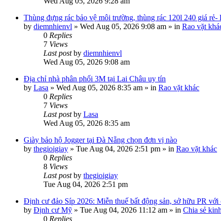
Wed Aug 05, 2026 9:28 am
Thùng đựng rác bảo vệ môi trường, thùng rác 120l 240 giá rẻ-
by
diemnhienvl
»
Wed Aug 05, 2026 9:08 am
» in
Rao vặt khá
0
Replies
7
Views
Last post
by
diemnhienvl
Wed Aug 05, 2026 9:08 am
Địa chỉ nhà phân phối 3M tại Lai Châu uy tín
by
Lasa
»
Wed Aug 05, 2026 8:35 am
» in
Rao vặt khác
0
Replies
7
Views
Last post
by
Lasa
Wed Aug 05, 2026 8:35 am
Giày bảo hộ Jogger tại Đà Nẵng chọn đơn vị nào
by
thegioigiay
»
Tue Aug 04, 2026 2:51 pm
» in
Rao vặt khác
0
Replies
8
Views
Last post
by
thegioigiay
Tue Aug 04, 2026 2:51 pm
Định cư đảo Síp 2026: Miễn thuế bất động sản, sở hữu PR với c
by
Định cư Mỹ
»
Tue Aug 04, 2026 11:12 am
» in
Chia sẻ kin
0
Replies