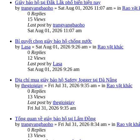
Giày bảo hộ tại Đắk Lắk phổ biến hiện nay
by
trangvangbaoho
»
Sat Aug 01, 2026 11:07 am
» in
Rao vặt 
0
Replies
15
Views
Last post
by
trangvangbaoho
Sat Aug 01, 2026 11:07 am
Bí quyết chọn giày bảo hộ chống nước
by
Lasa
»
Sat Aug 01, 2026 9:26 am
» in
Rao vặt khác
0
Replies
12
Views
Last post
by
Lasa
Sat Aug 01, 2026 9:26 am
Địa chỉ mua giày bảo hộ Safety Jogger tại Đà Nẵng
by
thegioigiay
»
Fri Jul 31, 2026 9:35 am
» in
Rao vặt khác
0
Replies
13
Views
Last post
by
thegioigiay
Fri Jul 31, 2026 9:35 am
Tổng quan về giày bảo hộ tại Lâm Đồng
by
trangvangbaoho
»
Fri Jul 31, 2026 8:34 am
» in
Rao vặt kh
0
Replies
13
Views