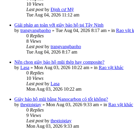
10
Views
Last post
by
Định cư Mỹ
Tue Aug 04, 2026 11:12 am
Giải pháp an toàn với giày bảo hộ tại Tây Ninh
by
trangvangbaoho
»
Tue Aug 04, 2026 8:17 am
» in
Rao vặt 
0
Replies
8
Views
Last post
by
trangvangbaoho
Tue Aug 04, 2026 8:17 am
Nên chọn giày bảo hộ mũi thép hay composite?
by
Lasa
»
Mon Aug 03, 2026 10:22 am
» in
Rao vặt khác
0
Replies
10
Views
Last post
by
Lasa
Mon Aug 03, 2026 10:22 am
Giày bảo hộ mũi bằng Nanocarbon có tốt không?
by
thegioigiay
»
Mon Aug 03, 2026 9:33 am
» in
Rao vặt khác
0
Replies
9
Views
Last post
by
thegioigiay
Mon Aug 03, 2026 9:33 am