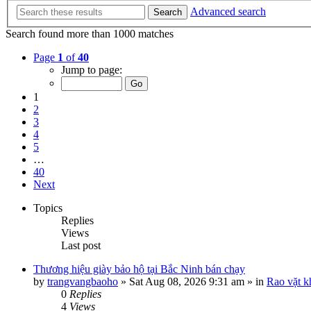
Advanced search
Search
Search found more than 1000 matches
Page
1
of
40
Jump to page:
1
2
3
4
5
…
40
Next
Topics
Replies
Views
Last post
Thương hiệu giày bảo hộ tại Bắc Ninh bán chạy
by
trangvangbaoho
»
Sat Aug 08, 2026 9:31 am
» in
Rao vặt k
0
Replies
4
Views