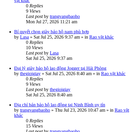
vặt khác
0
Replies
9
Views
Last post
by
trangvangbaoho
Mon Jul 27, 2026 11:21 am
Bí quyết chọn giày bảo hộ nam phù hợp
by
Lasa
»
Sat Jul 25, 2026 9:37 am
» in
Rao vặt khác
0
Replies
10
Views
Last post
by
Lasa
Sat Jul 25, 2026 9:37 am
Đại lý giày bảo hộ lao động Jogger tại Hải Phòng
by
thegioigiay
»
Sat Jul 25, 2026 8:40 am
» in
Rao vặt khác
0
Replies
9
Views
Last post
by
thegioigiay
Sat Jul 25, 2026 8:40 am
Địa chỉ bán bảo hộ lao động tại Ninh Bình uy tín
by
trangvangbaoho
»
Thu Jul 23, 2026 10:47 am
» in
Rao vặt
khác
0
Replies
15
Views
Last post
by
trangvangbaoho