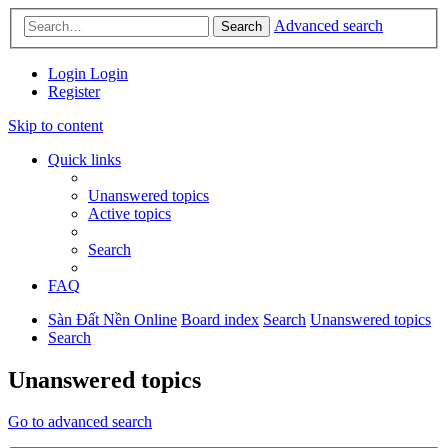
Advanced search
Search
Login
Login
Register
Skip to content
Quick links
Unanswered topics
Active topics
Search
FAQ
Sàn Đất Nền Online
Board index
Search
Unanswered topics
Search
Unanswered topics
Go to advanced search