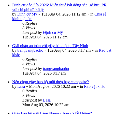
Định cư đảo Síp 2026: Miễn thuế bất động sản, sở hữu PR
với chi phí từ 9.6 tỷ
by
Định cư Mỹ
»
Tue Aug 04, 2026 11:12 am
» in
Chia sẻ
kinh nghiệm
0
Replies
8
Views
Last post
by
Định cư Mỹ
Tue Aug 04, 2026 11:12 am
Giải pháp an toàn với giày bảo hộ tại Tây Ninh
by
trangvangbaoho
»
Tue Aug 04, 2026 8:17 am
» in
Rao vặt
khác
0
Replies
4
Views
Last post
by
trangvangbaoho
Tue Aug 04, 2026 8:17 am
Nên chọn giày bảo hộ mũi thép hay composite?
by
Lasa
»
Mon Aug 03, 2026 10:22 am
» in
Rao vặt khác
0
Replies
8
Views
Last post
by
Lasa
Mon Aug 03, 2026 10:22 am
Giày bảo hộ mũi bằng Nanocarbon có tốt không?