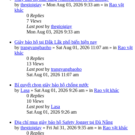
by
thegioigiay
»
Mon Aug 03, 2026 9:33 am
» in
Rao vặt
khác
0
Replies
7
Views
Last post
by
thegioigiay
Mon Aug 03, 2026 9:33 am
Giày bảo hộ tại Đắk Lắk phổ biến hiện nay
by
trangvangbaoho
»
Sat Aug 01, 2026 11:07 am
» in
Rao vặt
khác
0
Replies
13
Views
Last post
by
trangvangbaoho
Sat Aug 01, 2026 11:07 am
Bí quyết chọn giày bảo hộ chống nước
by
Lasa
»
Sat Aug 01, 2026 9:26 am
» in
Rao vặt khác
0
Replies
10
Views
Last post
by
Lasa
Sat Aug 01, 2026 9:26 am
Địa chỉ mua giày bảo hộ Safety Jogger tại Đà Nẵng
by
thegioigiay
»
Fri Jul 31, 2026 9:35 am
» in
Rao vặt khác
0
Replies