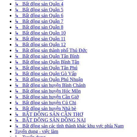
↳ Bất động sản Quận 4
↳ Bất động sản Quận 5
↳ Bất động sản Quận 6
↳ Bất động sản Quận 7
↳ Bất động sản Quận 8
↳ Bất động sản Quận 10
↳ Bất động sản Quận 11
↳ Bất động sản Quận 12
↳ Bất động sản thành phố Thủ Đức
↳ Bất động sản Quận Tân Bình
↳ Bất động sản Quận Bình Tân
↳ Bất động sản Quận Tân Phú
↳ Bất động sản Quận Gò Vấp
↳ Bất động sản Quận Phú Nhuận
↳ Bất động sản huyện Bình Chánh
↳ Bất động sản huyện Hóc Môn
↳ Bất động sản huyện Cần Giờ
↳ Bất động sản huyện Củ Chi
↳ Bất động sản huyện Nhà bè
↳ BẤT ĐỘNG SẢN CẦN THƠ
↳ BẤT ĐỘNG SẢN ĐỒNG NAI
↳ Bất động sản các tỉnh thành khác khu vực phía Nam
Tuyển dụng - việc làm