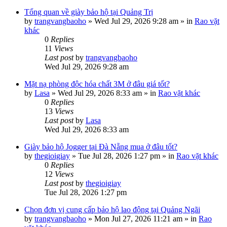
Tổng quan về giày bảo hộ tại Quảng Trị
by
trangvangbaoho
»
Wed Jul 29, 2026 9:28 am
» in
Rao vặt
khác
0
Replies
11
Views
Last post
by
trangvangbaoho
Wed Jul 29, 2026 9:28 am
Mặt nạ phòng độc hóa chất 3M ở đâu giá tốt?
by
Lasa
»
Wed Jul 29, 2026 8:33 am
» in
Rao vặt khác
0
Replies
13
Views
Last post
by
Lasa
Wed Jul 29, 2026 8:33 am
Giày bảo hộ Jogger tại Đà Nẵng mua ở đâu tốt?
by
thegioigiay
»
Tue Jul 28, 2026 1:27 pm
» in
Rao vặt khác
0
Replies
12
Views
Last post
by
thegioigiay
Tue Jul 28, 2026 1:27 pm
Chọn đơn vị cung cấp bảo hộ lao động tại Quảng Ngãi
by
trangvangbaoho
»
Mon Jul 27, 2026 11:21 am
» in
Rao