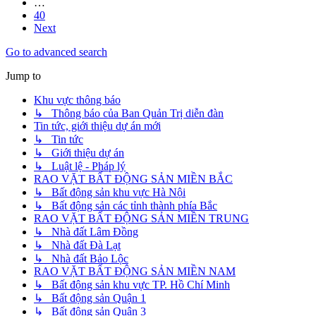
…
40
Next
Go to advanced search
Jump to
Khu vực thông báo
↳ Thông báo của Ban Quản Trị diễn đàn
Tin tức, giới thiệu dự án mới
↳ Tin tức
↳ Giới thiệu dự án
↳ Luật lệ - Pháp lý
RAO VẶT BẤT ĐỘNG SẢN MIỀN BẮC
↳ Bất động sản khu vực Hà Nội
↳ Bất động sản các tỉnh thành phía Bắc
RAO VẶT BẤT ĐỘNG SẢN MIỀN TRUNG
↳ Nhà đất Lâm Đồng
↳ Nhà đất Đà Lạt
↳ Nhà đất Bảo Lộc
RAO VẶT BẤT ĐỘNG SẢN MIỀN NAM
↳ Bất động sản khu vực TP. Hồ Chí Minh
↳ Bất động sản Quận 1
↳ Bất động sản Quận 3