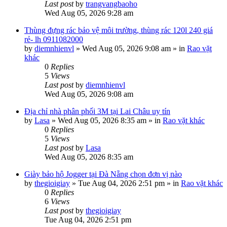
Last post
by
trangvangbaoho
Wed Aug 05, 2026 9:28 am
Thùng đựng rác bảo vệ môi trường, thùng rác 120l 240 giá
rẻ- lh 0911082000
by
diemnhienvl
»
Wed Aug 05, 2026 9:08 am
» in
Rao vặt
khác
0
Replies
5
Views
Last post
by
diemnhienvl
Wed Aug 05, 2026 9:08 am
Địa chỉ nhà phân phối 3M tại Lai Châu uy tín
by
Lasa
»
Wed Aug 05, 2026 8:35 am
» in
Rao vặt khác
0
Replies
5
Views
Last post
by
Lasa
Wed Aug 05, 2026 8:35 am
Giày bảo hộ Jogger tại Đà Nẵng chọn đơn vị nào
by
thegioigiay
»
Tue Aug 04, 2026 2:51 pm
» in
Rao vặt khác
0
Replies
6
Views
Last post
by
thegioigiay
Tue Aug 04, 2026 2:51 pm