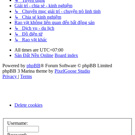
↳ Tuyển dụng
Giải trí - chia sẻ - kinh nghiệm
↳ Chuyên mục giải trí - chuyện trò linh tinh
↳ Chia sẻ kinh nghiệm
Rao vặt không liên quan đến bất động sản
↳ Dịch vụ - du lịch
↳ Đồ điện tử
↳ Rao vặt khác
All times are
UTC+07:00
Sàn Đất Nền Online
Board index
Powered by
phpBB
® Forum Software © phpBB Limited
phpBB 3 Marina theme by
PixelGoose Studio
Privacy
|
Terms
Delete cookies
Username:
Password: