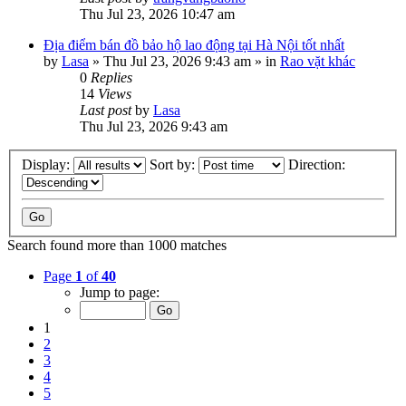
Thu Jul 23, 2026 10:47 am
Địa điểm bán đồ bảo hộ lao động tại Hà Nội tốt nhất
by
Lasa
»
Thu Jul 23, 2026 9:43 am
» in
Rao vặt khác
0
Replies
14
Views
Last post
by
Lasa
Thu Jul 23, 2026 9:43 am
Display:
Sort by:
Direction:
Search found more than 1000 matches
Page
1
of
40
Jump to page:
1
2
3
4
5