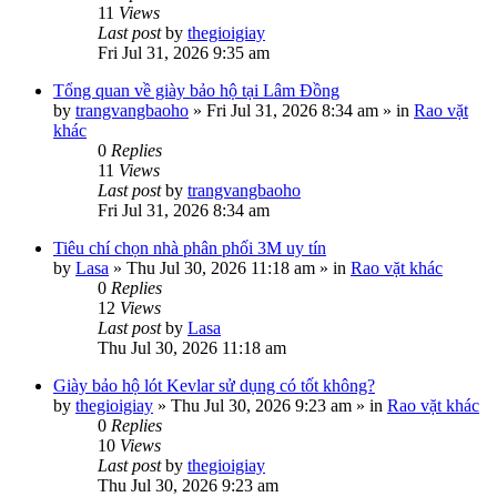
11
Views
Last post
by
thegioigiay
Fri Jul 31, 2026 9:35 am
Tổng quan về giày bảo hộ tại Lâm Đồng
by
trangvangbaoho
»
Fri Jul 31, 2026 8:34 am
» in
Rao vặt
khác
0
Replies
11
Views
Last post
by
trangvangbaoho
Fri Jul 31, 2026 8:34 am
Tiêu chí chọn nhà phân phối 3M uy tín
by
Lasa
»
Thu Jul 30, 2026 11:18 am
» in
Rao vặt khác
0
Replies
12
Views
Last post
by
Lasa
Thu Jul 30, 2026 11:18 am
Giày bảo hộ lót Kevlar sử dụng có tốt không?
by
thegioigiay
»
Thu Jul 30, 2026 9:23 am
» in
Rao vặt khác
0
Replies
10
Views
Last post
by
thegioigiay
Thu Jul 30, 2026 9:23 am