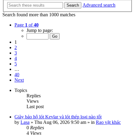
Advanced search
Search
Search found more than 1000 matches
Page
1
of
40
Jump to page:
1
2
3
4
5
…
40
Next
Topics
Replies
Views
Last post
Giày bảo hộ lót Kevlar và lót thép loại nào tốt
by
Lasa
»
Thu Aug 06, 2026 9:50 am
» in
Rao vặt khác
0
Replies
4
Views