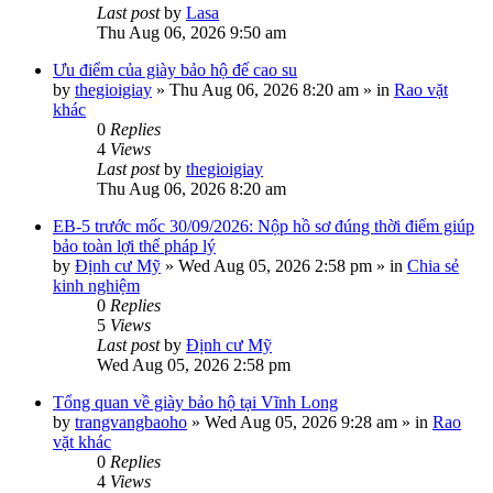
Last post
by
Lasa
Thu Aug 06, 2026 9:50 am
Ưu điểm của giày bảo hộ đế cao su
by
thegioigiay
»
Thu Aug 06, 2026 8:20 am
» in
Rao vặt
khác
0
Replies
4
Views
Last post
by
thegioigiay
Thu Aug 06, 2026 8:20 am
EB-5 trước mốc 30/09/2026: Nộp hồ sơ đúng thời điểm giúp
bảo toàn lợi thế pháp lý
by
Định cư Mỹ
»
Wed Aug 05, 2026 2:58 pm
» in
Chia sẻ
kinh nghiệm
0
Replies
5
Views
Last post
by
Định cư Mỹ
Wed Aug 05, 2026 2:58 pm
Tổng quan về giày bảo hộ tại Vĩnh Long
by
trangvangbaoho
»
Wed Aug 05, 2026 9:28 am
» in
Rao
vặt khác
0
Replies
4
Views