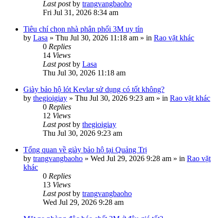
Last post
by
trangvangbaoho
Fri Jul 31, 2026 8:34 am
Tiêu chí chọn nhà phân phối 3M uy tín
by
Lasa
»
Thu Jul 30, 2026 11:18 am
» in
Rao vặt khác
0
Replies
14
Views
Last post
by
Lasa
Thu Jul 30, 2026 11:18 am
Giày bảo hộ lót Kevlar sử dụng có tốt không?
by
thegioigiay
»
Thu Jul 30, 2026 9:23 am
» in
Rao vặt khác
0
Replies
12
Views
Last post
by
thegioigiay
Thu Jul 30, 2026 9:23 am
Tổng quan về giày bảo hộ tại Quảng Trị
by
trangvangbaoho
»
Wed Jul 29, 2026 9:28 am
» in
Rao vặt
khác
0
Replies
13
Views
Last post
by
trangvangbaoho
Wed Jul 29, 2026 9:28 am