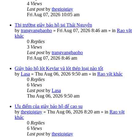
4
Views
Last post
by
thegioigiay
Fri Aug 07, 2026 10:05 am
Thị trường giày bảo hộ tại Thái Nguyên
by
trangvangbaoho
»
Fri Aug 07, 2026 8:46 am
» in
Rao vặt
khác
0
Replies
3
Views
Last post
by
trangvangbaoho
Fri Aug 07, 2026 8:46 am
Giày bảo hộ lót Kevlar và lót thép loại nào tốt
by
Lasa
»
Thu Aug 06, 2026 9:50 am
» in
Rao vặt khác
0
Replies
6
Views
Last post
by
Lasa
Thu Aug 06, 2026 9:50 am
Ưu điểm của giày bảo hộ đế cao su
by
thegioigiay
»
Thu Aug 06, 2026 8:20 am
» in
Rao vặt
khác
0
Replies
6
Views
Last post
by
thegioigiay