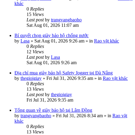
khác
0
Replies
15
Views
Last post
by
trangvangbaoho
Sat Aug 01, 2026 11:07 am
Bí quyết chọn giày bảo hộ chống nước
by
Lasa
»
Sat Aug 01, 2026 9:26 am
» in
Rao vặt khác
0
Replies
12
Views
Last post
by
Lasa
Sat Aug 01, 2026 9:26 am
Địa chỉ mua giày bảo hộ Safety Jogger tại Đà Nẵng
by
thegioigiay
»
Fri Jul 31, 2026 9:35 am
» in
Rao vặt khác
0
Replies
13
Views
Last post
by
thegioigiay
Fri Jul 31, 2026 9:35 am
Tổng quan về giày bảo hộ tại Lâm Đồng
by
trangvangbaoho
»
Fri Jul 31, 2026 8:34 am
» in
Rao vặt
khác
0
Replies
13
Views