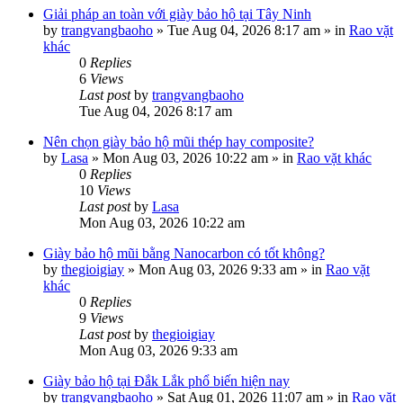
Giải pháp an toàn với giày bảo hộ tại Tây Ninh
by
trangvangbaoho
»
Tue Aug 04, 2026 8:17 am
» in
Rao vặt
khác
0
Replies
6
Views
Last post
by
trangvangbaoho
Tue Aug 04, 2026 8:17 am
Nên chọn giày bảo hộ mũi thép hay composite?
by
Lasa
»
Mon Aug 03, 2026 10:22 am
» in
Rao vặt khác
0
Replies
10
Views
Last post
by
Lasa
Mon Aug 03, 2026 10:22 am
Giày bảo hộ mũi bằng Nanocarbon có tốt không?
by
thegioigiay
»
Mon Aug 03, 2026 9:33 am
» in
Rao vặt
khác
0
Replies
9
Views
Last post
by
thegioigiay
Mon Aug 03, 2026 9:33 am
Giày bảo hộ tại Đắk Lắk phổ biến hiện nay
by
trangvangbaoho
»
Sat Aug 01, 2026 11:07 am
» in
Rao vặt