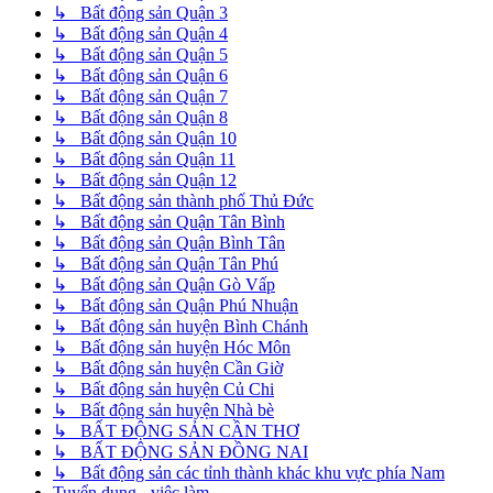
↳ Bất động sản Quận 3
↳ Bất động sản Quận 4
↳ Bất động sản Quận 5
↳ Bất động sản Quận 6
↳ Bất động sản Quận 7
↳ Bất động sản Quận 8
↳ Bất động sản Quận 10
↳ Bất động sản Quận 11
↳ Bất động sản Quận 12
↳ Bất động sản thành phố Thủ Đức
↳ Bất động sản Quận Tân Bình
↳ Bất động sản Quận Bình Tân
↳ Bất động sản Quận Tân Phú
↳ Bất động sản Quận Gò Vấp
↳ Bất động sản Quận Phú Nhuận
↳ Bất động sản huyện Bình Chánh
↳ Bất động sản huyện Hóc Môn
↳ Bất động sản huyện Cần Giờ
↳ Bất động sản huyện Củ Chi
↳ Bất động sản huyện Nhà bè
↳ BẤT ĐỘNG SẢN CẦN THƠ
↳ BẤT ĐỘNG SẢN ĐỒNG NAI
↳ Bất động sản các tỉnh thành khác khu vực phía Nam
Tuyển dụng - việc làm