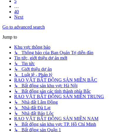
5
…
40
Next
Go to advanced search
Jump to
Khu vực thông báo
↳ Thông báo của Ban Quản Trị diễn đàn
Tin tức, giới thiệu dự án mới
↳ Tin tức
↳ Giới thiệu dự án
↳ Luật lệ - Pháp lý
RAO VẶT BẤT ĐỘNG SẢN MIỀN BẮC
↳ Bất động sản khu vực Hà Nội
↳ Bất động sản các tỉnh thành phía Bắc
RAO VẶT BẤT ĐỘNG SẢN MIỀN TRUNG
↳ Nhà đất Lâm Đồng
↳ Nhà đất Đà Lạt
↳ Nhà đất Bảo Lộc
RAO VẶT BẤT ĐỘNG SẢN MIỀN NAM
↳ Bất động sản khu vực TP. Hồ Chí Minh
↳ Bất động sản Quận 1