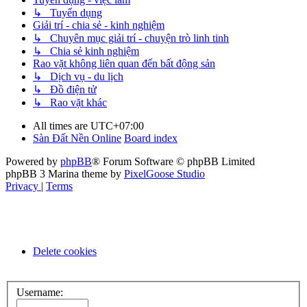
↳ Tuyển dụng
Giải trí - chia sẻ - kinh nghiệm
↳ Chuyên mục giải trí - chuyện trò linh tinh
↳ Chia sẻ kinh nghiệm
Rao vặt không liên quan đến bất động sản
↳ Dịch vụ - du lịch
↳ Đồ điện tử
↳ Rao vặt khác
All times are
UTC+07:00
Sàn Đất Nền Online
Board index
Powered by
phpBB
® Forum Software © phpBB Limited
phpBB 3 Marina theme by
PixelGoose Studio
Privacy
|
Terms
Delete cookies
Username: