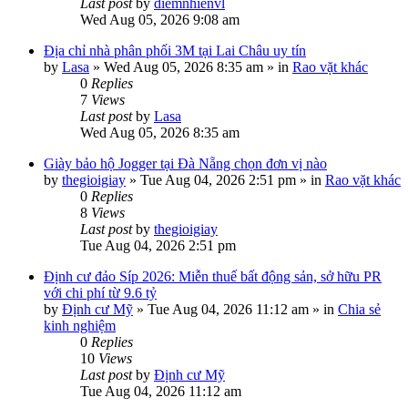
Last post
by
diemnhienvl
Wed Aug 05, 2026 9:08 am
Địa chỉ nhà phân phối 3M tại Lai Châu uy tín
by
Lasa
»
Wed Aug 05, 2026 8:35 am
» in
Rao vặt khác
0
Replies
7
Views
Last post
by
Lasa
Wed Aug 05, 2026 8:35 am
Giày bảo hộ Jogger tại Đà Nẵng chọn đơn vị nào
by
thegioigiay
»
Tue Aug 04, 2026 2:51 pm
» in
Rao vặt khác
0
Replies
8
Views
Last post
by
thegioigiay
Tue Aug 04, 2026 2:51 pm
Định cư đảo Síp 2026: Miễn thuế bất động sản, sở hữu PR
với chi phí từ 9.6 tỷ
by
Định cư Mỹ
»
Tue Aug 04, 2026 11:12 am
» in
Chia sẻ
kinh nghiệm
0
Replies
10
Views
Last post
by
Định cư Mỹ
Tue Aug 04, 2026 11:12 am