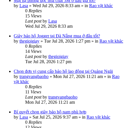
Mặt nạ phòng độc hóa chất 3M ở đâu giá tốt?
by
Lasa
»
Wed Jul 29, 2026 8:33 am
» in
Rao vặt khác
0
Replies
15
Views
Last post
by
Lasa
Wed Jul 29, 2026 8:33 am
Giày bảo hộ Jogger tại Đà Nẵng mua ở đâu tốt?
by
thegioigiay
»
Tue Jul 28, 2026 1:27 pm
» in
Rao vặt khác
0
Replies
14
Views
Last post
by
thegioigiay
Tue Jul 28, 2026 1:27 pm
Chọn đơn vị cung cấp bảo hộ lao động tại Quảng Ngãi
by
trangvangbaoho
»
Mon Jul 27, 2026 11:21 am
» in
Rao
vặt khác
0
Replies
11
Views
Last post
by
trangvangbaoho
Mon Jul 27, 2026 11:21 am
Bí quyết chọn giày bảo hộ nam phù hợp
by
Lasa
»
Sat Jul 25, 2026 9:37 am
» in
Rao vặt khác
0
Replies
12
Views