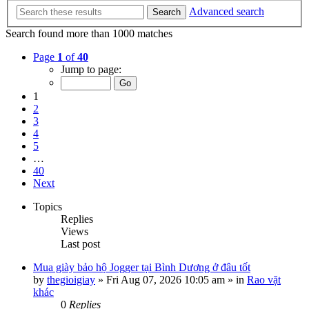
Advanced search
Search
Search found more than 1000 matches
Page
1
of
40
Jump to page:
1
2
3
4
5
…
40
Next
Topics
Replies
Views
Last post
Mua giày bảo hộ Jogger tại Bình Dương ở đâu tốt
by
thegioigiay
»
Fri Aug 07, 2026 10:05 am
» in
Rao vặt
khác
0
Replies