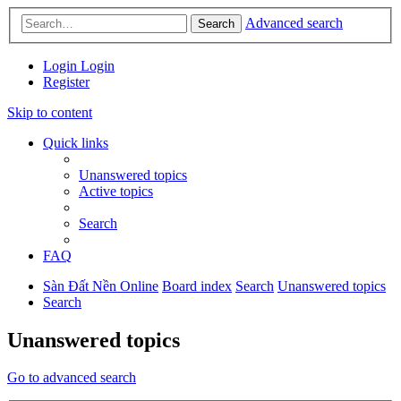
Advanced search
Search
Login
Login
Register
Skip to content
Quick links
Unanswered topics
Active topics
Search
FAQ
Sàn Đất Nền Online
Board index
Search
Unanswered topics
Search
Unanswered topics
Go to advanced search