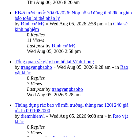
Thu Aug 06, 2026 8:20 am
EB-5 trước mốc 30/09/2026: Nộp hồ sơ đúng thời điểm giúp
bảo toàn lợi thế pháp lý
by
Định cư Mỹ
»
Wed Aug 05, 2026 2:58 pm
» in
Chia sẻ
kinh nghiệm
0
Replies
11
Views
Last post
by
Định cư Mỹ
Wed Aug 05, 2026 2:58 pm
Tổng quan về giày bảo hộ tại Vĩnh Long
by
trangvangbaoho
»
Wed Aug 05, 2026 9:28 am
» in
Rao
vặt khác
0
Replies
7
Views
Last post
by
trangvangbaoho
Wed Aug 05, 2026 9:28 am
Thùng đựng rác bảo vệ môi trường, thùng rác 120l 240 giá
rẻ- lh 0911082000
by
diemnhienvl
»
Wed Aug 05, 2026 9:08 am
» in
Rao vặt
khác
0
Replies
7
Views