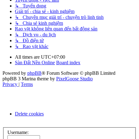
↳ Tuyển dụng
Giải trí - chia sẻ - kinh nghiệm
↳ Chuyên mục giải trí - chuyện trò linh tinh
↳ Chia sẻ kinh nghiệm
Rao vặt không liên quan đến bất động sản
↳ Dịch vụ - du lịch
↳ Đồ điện tử
↳ Rao vặt khác
All times are
UTC+07:00
Sàn Đất Nền Online
Board index
Powered by
phpBB
® Forum Software © phpBB Limited
phpBB 3 Marina theme by
PixelGoose Studio
Privacy
|
Terms
Delete cookies
Username: