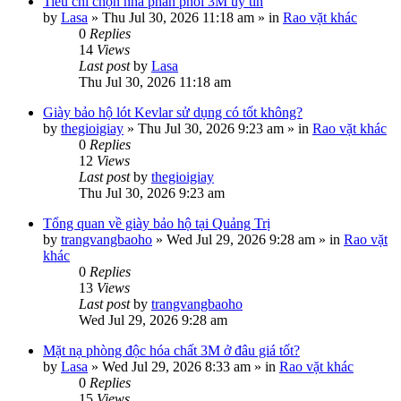
Tiêu chí chọn nhà phân phối 3M uy tín
by
Lasa
»
Thu Jul 30, 2026 11:18 am
» in
Rao vặt khác
0
Replies
14
Views
Last post
by
Lasa
Thu Jul 30, 2026 11:18 am
Giày bảo hộ lót Kevlar sử dụng có tốt không?
by
thegioigiay
»
Thu Jul 30, 2026 9:23 am
» in
Rao vặt khác
0
Replies
12
Views
Last post
by
thegioigiay
Thu Jul 30, 2026 9:23 am
Tổng quan về giày bảo hộ tại Quảng Trị
by
trangvangbaoho
»
Wed Jul 29, 2026 9:28 am
» in
Rao vặt
khác
0
Replies
13
Views
Last post
by
trangvangbaoho
Wed Jul 29, 2026 9:28 am
Mặt nạ phòng độc hóa chất 3M ở đâu giá tốt?
by
Lasa
»
Wed Jul 29, 2026 8:33 am
» in
Rao vặt khác
0
Replies
15
Views