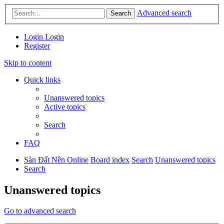
Advanced search
Search
Login
Login
Register
Skip to content
Quick links
Unanswered topics
Active topics
Search
FAQ
Sàn Đất Nền Online
Board index
Search
Unanswered topics
Search
Unanswered topics
Go to advanced search