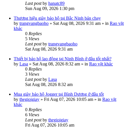
Last post
by
hanatc89
Sun Aug 09, 2026 1:30 pm
Thương hiệu giày bảo hộ tại Bắc Ninh bán chạy
by
trangvangbaoho
»
Sat Aug 08, 2026 9:31 am
» in
Rao vặt
khác
0
Replies
5
Views
Last post
by
trangvangbaoho
Sat Aug 08, 2026 9:31 am
Thiết bị bảo hộ lao động tại Ninh Bình ở đâu tốt nhất?
by
Lasa
»
Sat Aug 08, 2026 8:32 am
» in
Rao vặt khác
0
Replies
3
Views
Last post
by
Lasa
Sat Aug 08, 2026 8:32 am
Mua giày bảo hộ Jogger tại Bình Dương ở đâu tốt
by
thegioigiay
»
Fri Aug 07, 2026 10:05 am
» in
Rao vặt
khác
0
Replies
6
Views
Last post
by
thegioigiay
Fri Aug 07, 2026 10:05 am