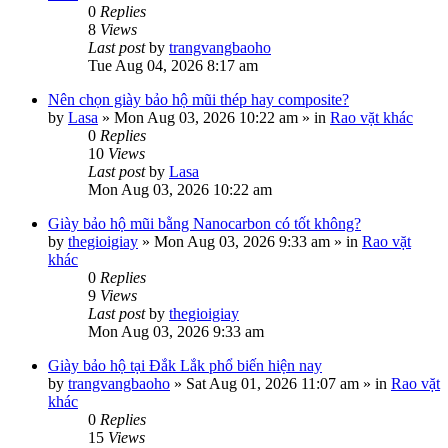
0
Replies
8
Views
Last post
by
trangvangbaoho
Tue Aug 04, 2026 8:17 am
Nên chọn giày bảo hộ mũi thép hay composite?
by
Lasa
»
Mon Aug 03, 2026 10:22 am
» in
Rao vặt khác
0
Replies
10
Views
Last post
by
Lasa
Mon Aug 03, 2026 10:22 am
Giày bảo hộ mũi bằng Nanocarbon có tốt không?
by
thegioigiay
»
Mon Aug 03, 2026 9:33 am
» in
Rao vặt
khác
0
Replies
9
Views
Last post
by
thegioigiay
Mon Aug 03, 2026 9:33 am
Giày bảo hộ tại Đắk Lắk phổ biến hiện nay
by
trangvangbaoho
»
Sat Aug 01, 2026 11:07 am
» in
Rao vặt
khác
0
Replies
15
Views