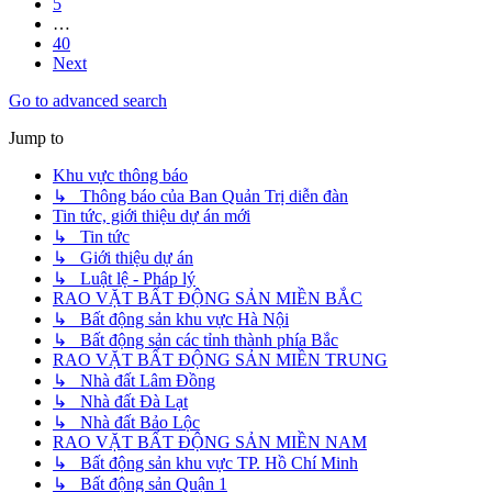
5
…
40
Next
Go to advanced search
Jump to
Khu vực thông báo
↳ Thông báo của Ban Quản Trị diễn đàn
Tin tức, giới thiệu dự án mới
↳ Tin tức
↳ Giới thiệu dự án
↳ Luật lệ - Pháp lý
RAO VẶT BẤT ĐỘNG SẢN MIỀN BẮC
↳ Bất động sản khu vực Hà Nội
↳ Bất động sản các tỉnh thành phía Bắc
RAO VẶT BẤT ĐỘNG SẢN MIỀN TRUNG
↳ Nhà đất Lâm Đồng
↳ Nhà đất Đà Lạt
↳ Nhà đất Bảo Lộc
RAO VẶT BẤT ĐỘNG SẢN MIỀN NAM
↳ Bất động sản khu vực TP. Hồ Chí Minh
↳ Bất động sản Quận 1