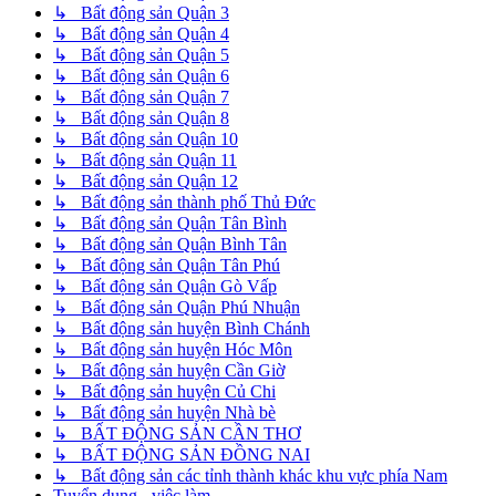
↳ Bất động sản Quận 3
↳ Bất động sản Quận 4
↳ Bất động sản Quận 5
↳ Bất động sản Quận 6
↳ Bất động sản Quận 7
↳ Bất động sản Quận 8
↳ Bất động sản Quận 10
↳ Bất động sản Quận 11
↳ Bất động sản Quận 12
↳ Bất động sản thành phố Thủ Đức
↳ Bất động sản Quận Tân Bình
↳ Bất động sản Quận Bình Tân
↳ Bất động sản Quận Tân Phú
↳ Bất động sản Quận Gò Vấp
↳ Bất động sản Quận Phú Nhuận
↳ Bất động sản huyện Bình Chánh
↳ Bất động sản huyện Hóc Môn
↳ Bất động sản huyện Cần Giờ
↳ Bất động sản huyện Củ Chi
↳ Bất động sản huyện Nhà bè
↳ BẤT ĐỘNG SẢN CẦN THƠ
↳ BẤT ĐỘNG SẢN ĐỒNG NAI
↳ Bất động sản các tỉnh thành khác khu vực phía Nam
Tuyển dụng - việc làm