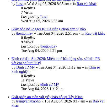
by
Lasa
»
Wed Aug 05, 2026 8:35 am
» in
Rao vặt khác
0
Replies
7
Views
Last post
by
Lasa
Wed Aug 05, 2026 8:35 am
Giày bảo hộ Jogger tại Đà Nẵng chọn đơn vị nào
by
thegioigiay
»
Tue Aug 04, 2026 2:51 pm
» in
Rao vặt khác
0
Replies
9
Views
Last post
by
thegioigiay
Tue Aug 04, 2026 2:51 pm
Định cư đảo Síp 2026: Miễn thuế bất động sản, sở hữu PR
với chi phí từ 9.6 tỷ
by
Định cư Mỹ
»
Tue Aug 04, 2026 11:12 am
» in
Chia sẻ
kinh nghiệm
0
Replies
11
Views
Last post
by
Định cư Mỹ
Tue Aug 04, 2026 11:12 am
Giải pháp an toàn với giày bảo hộ tại Tây Ninh
by
trangvangbaoho
»
Tue Aug 04, 2026 8:17 am
» in
Rao vặt
khác