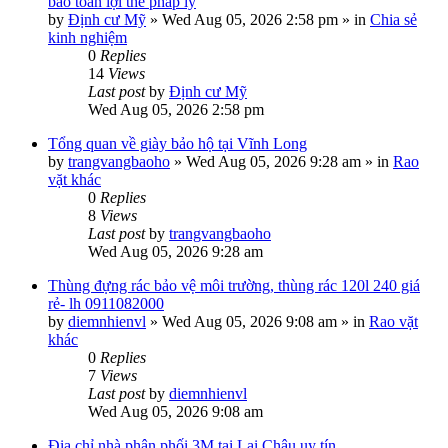
bảo toàn lợi thế pháp lý
by
Định cư Mỹ
»
Wed Aug 05, 2026 2:58 pm
» in
Chia sẻ
kinh nghiệm
0
Replies
14
Views
Last post
by
Định cư Mỹ
Wed Aug 05, 2026 2:58 pm
Tổng quan về giày bảo hộ tại Vĩnh Long
by
trangvangbaoho
»
Wed Aug 05, 2026 9:28 am
» in
Rao
vặt khác
0
Replies
8
Views
Last post
by
trangvangbaoho
Wed Aug 05, 2026 9:28 am
Thùng đựng rác bảo vệ môi trường, thùng rác 120l 240 giá
rẻ- lh 0911082000
by
diemnhienvl
»
Wed Aug 05, 2026 9:08 am
» in
Rao vặt
khác
0
Replies
7
Views
Last post
by
diemnhienvl
Wed Aug 05, 2026 9:08 am
Địa chỉ nhà phân phối 3M tại Lai Châu uy tín