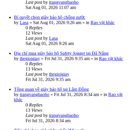
Last post
by
trangvangbaoho
Sat Aug 01, 2026 11:07 am
Bí quyết chọn giày bảo hộ chống nước
by
Lasa
»
Sat Aug 01, 2026 9:26 am
» in
Rao vặt khác
0
Replies
12
Views
Last post
by
Lasa
Sat Aug 01, 2026 9:26 am
Địa chỉ mua giày bảo hộ Safety Jogger tại Đà Nẵng
by
thegioigiay
»
Fri Jul 31, 2026 9:35 am
» in
Rao vặt khác
0
Replies
13
Views
Last post
by
thegioigiay
Fri Jul 31, 2026 9:35 am
Tổng quan về giày bảo hộ tại Lâm Đồng
by
trangvangbaoho
»
Fri Jul 31, 2026 8:34 am
» in
Rao vặt
khác
0
Replies
13
Views
Last post
by
trangvangbaoho
Fri Jul 31, 2026 8:34 am