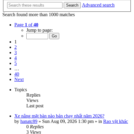
Advanced search
Search
Search found more than 1000 matches
Page
1
of
40
Jump to page:
1
2
3
4
5
…
40
Next
Topics
Replies
Views
Last post
Xe nâng mặt bàn nào bán chạy nhất năm 2026?
by
hanatc89
»
Sun Aug 09, 2026 1:30 pm
» in
Rao vặt khác
0
Replies
3
Views