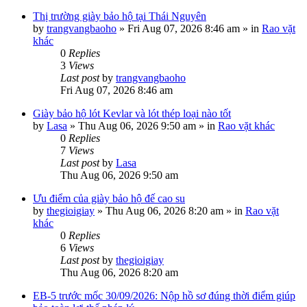
Thị trường giày bảo hộ tại Thái Nguyên
by
trangvangbaoho
»
Fri Aug 07, 2026 8:46 am
» in
Rao vặt
khác
0
Replies
3
Views
Last post
by
trangvangbaoho
Fri Aug 07, 2026 8:46 am
Giày bảo hộ lót Kevlar và lót thép loại nào tốt
by
Lasa
»
Thu Aug 06, 2026 9:50 am
» in
Rao vặt khác
0
Replies
7
Views
Last post
by
Lasa
Thu Aug 06, 2026 9:50 am
Ưu điểm của giày bảo hộ đế cao su
by
thegioigiay
»
Thu Aug 06, 2026 8:20 am
» in
Rao vặt
khác
0
Replies
6
Views
Last post
by
thegioigiay
Thu Aug 06, 2026 8:20 am
EB-5 trước mốc 30/09/2026: Nộp hồ sơ đúng thời điểm giúp