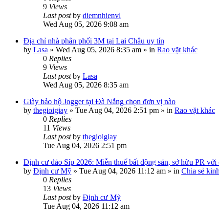
9
Views
Last post
by
diemnhienvl
Wed Aug 05, 2026 9:08 am
Địa chỉ nhà phân phối 3M tại Lai Châu uy tín
by
Lasa
»
Wed Aug 05, 2026 8:35 am
» in
Rao vặt khác
0
Replies
9
Views
Last post
by
Lasa
Wed Aug 05, 2026 8:35 am
Giày bảo hộ Jogger tại Đà Nẵng chọn đơn vị nào
by
thegioigiay
»
Tue Aug 04, 2026 2:51 pm
» in
Rao vặt khác
0
Replies
11
Views
Last post
by
thegioigiay
Tue Aug 04, 2026 2:51 pm
Định cư đảo Síp 2026: Miễn thuế bất động sản, sở hữu PR với c
by
Định cư Mỹ
»
Tue Aug 04, 2026 11:12 am
» in
Chia sẻ kin
0
Replies
13
Views
Last post
by
Định cư Mỹ
Tue Aug 04, 2026 11:12 am