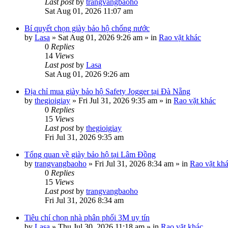
Last post
by
trangvangbaoho
Sat Aug 01, 2026 11:07 am
Bí quyết chọn giày bảo hộ chống nước
by
Lasa
»
Sat Aug 01, 2026 9:26 am
» in
Rao vặt khác
0
Replies
14
Views
Last post
by
Lasa
Sat Aug 01, 2026 9:26 am
Địa chỉ mua giày bảo hộ Safety Jogger tại Đà Nẵng
by
thegioigiay
»
Fri Jul 31, 2026 9:35 am
» in
Rao vặt khác
0
Replies
15
Views
Last post
by
thegioigiay
Fri Jul 31, 2026 9:35 am
Tổng quan về giày bảo hộ tại Lâm Đồng
by
trangvangbaoho
»
Fri Jul 31, 2026 8:34 am
» in
Rao vặt kh
0
Replies
15
Views
Last post
by
trangvangbaoho
Fri Jul 31, 2026 8:34 am
Tiêu chí chọn nhà phân phối 3M uy tín
by
Lasa
»
Thu Jul 30, 2026 11:18 am
» in
Rao vặt khác