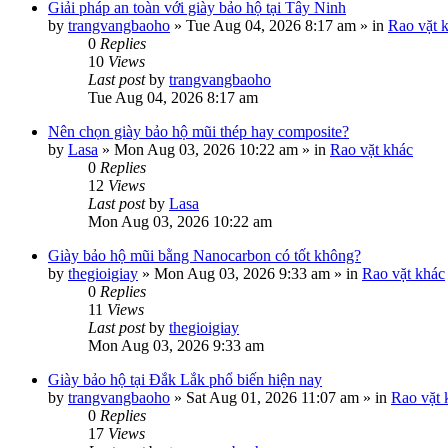
Giải pháp an toàn với giày bảo hộ tại Tây Ninh
by
trangvangbaoho
»
Tue Aug 04, 2026 8:17 am
» in
Rao vặt 
0
Replies
10
Views
Last post
by
trangvangbaoho
Tue Aug 04, 2026 8:17 am
Nên chọn giày bảo hộ mũi thép hay composite?
by
Lasa
»
Mon Aug 03, 2026 10:22 am
» in
Rao vặt khác
0
Replies
12
Views
Last post
by
Lasa
Mon Aug 03, 2026 10:22 am
Giày bảo hộ mũi bằng Nanocarbon có tốt không?
by
thegioigiay
»
Mon Aug 03, 2026 9:33 am
» in
Rao vặt khác
0
Replies
11
Views
Last post
by
thegioigiay
Mon Aug 03, 2026 9:33 am
Giày bảo hộ tại Đắk Lắk phổ biến hiện nay
by
trangvangbaoho
»
Sat Aug 01, 2026 11:07 am
» in
Rao vặt 
0
Replies
17
Views