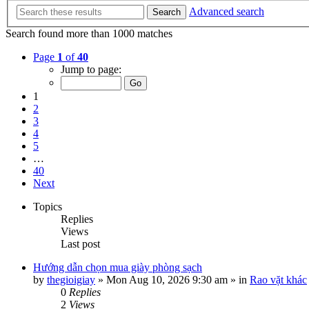
Advanced search
Search
Search found more than 1000 matches
Page
1
of
40
Jump to page:
1
2
3
4
5
…
40
Next
Topics
Replies
Views
Last post
Hướng dẫn chọn mua giày phòng sạch
by
thegioigiay
»
Mon Aug 10, 2026 9:30 am
» in
Rao vặt khác
0
Replies
2
Views