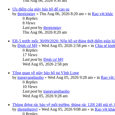
Thu Aug 06, 2026 9:50 am
Ưu điểm của giày bảo hộ đế cao su
by
thegioigiay
»
Thu Aug 06, 2026 8:20 am
» in
Rao vặt khác
0
Replies
8
Views
Last post
by
thegioigiay
Thu Aug 06, 2026 8:20 am
EB-5 trước mốc 30/09/2026: Nộp hồ sơ đúng thời điểm giúp bảo
by
Định cư Mỹ
»
Wed Aug 05, 2026 2:58 pm
» in
Chia sẻ kin
0
Replies
17
Views
Last post
by
Định cư Mỹ
Wed Aug 05, 2026 2:58 pm
Tổng quan về giày bảo hộ tại Vĩnh Long
by
trangvangbaoho
»
Wed Aug 05, 2026 9:28 am
» in
Rao vặt
0
Replies
10
Views
Last post
by
trangvangbaoho
Wed Aug 05, 2026 9:28 am
Thùng đựng rác bảo vệ môi trường, thùng rác 120l 240 giá rẻ-
by
diemnhienvl
»
Wed Aug 05, 2026 9:08 am
» in
Rao vặt khá
0
Replies