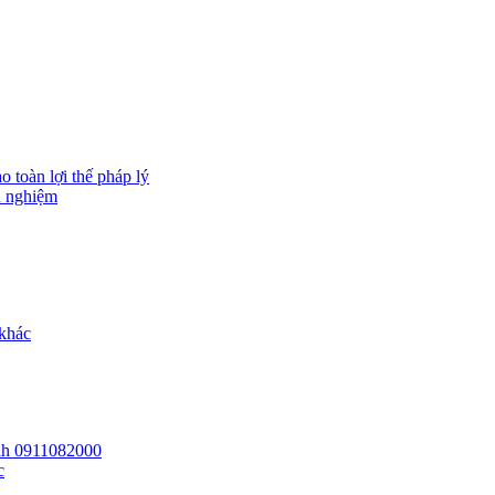
 toàn lợi thế pháp lý
h nghiệm
 khác
 lh 0911082000
c