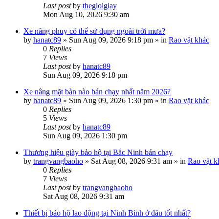
Last post
by
thegioigiay
Mon Aug 10, 2026 9:30 am
Xe nâng phuy có thể sử dụng ngoài trời mưa?
by
hanatc89
»
Sun Aug 09, 2026 9:18 pm
» in
Rao vặt khác
0
Replies
7
Views
Last post
by
hanatc89
Sun Aug 09, 2026 9:18 pm
Xe nâng mặt bàn nào bán chạy nhất năm 2026?
by
hanatc89
»
Sun Aug 09, 2026 1:30 pm
» in
Rao vặt khác
0
Replies
5
Views
Last post
by
hanatc89
Sun Aug 09, 2026 1:30 pm
Thương hiệu giày bảo hộ tại Bắc Ninh bán chạy
by
trangvangbaoho
»
Sat Aug 08, 2026 9:31 am
» in
Rao vặt k
0
Replies
7
Views
Last post
by
trangvangbaoho
Sat Aug 08, 2026 9:31 am
Thiết bị bảo hộ lao động tại Ninh Bình ở đâu tốt nhất?