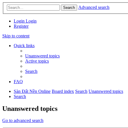
Advanced search
Search
Login
Login
Register
Skip to content
Quick links
Unanswered topics
Active topics
Search
FAQ
Sàn Đất Nền Online
Board index
Search
Unanswered topics
Search
Unanswered topics
Go to advanced search