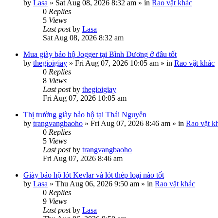
by
Lasa
»
Sat Aug 08, 2026 8:32 am
» in
Rao vặt khác
0
Replies
5
Views
Last post
by
Lasa
Sat Aug 08, 2026 8:32 am
Mua giày bảo hộ Jogger tại Bình Dương ở đâu tốt
by
thegioigiay
»
Fri Aug 07, 2026 10:05 am
» in
Rao vặt khác
0
Replies
8
Views
Last post
by
thegioigiay
Fri Aug 07, 2026 10:05 am
Thị trường giày bảo hộ tại Thái Nguyên
by
trangvangbaoho
»
Fri Aug 07, 2026 8:46 am
» in
Rao vặt k
0
Replies
5
Views
Last post
by
trangvangbaoho
Fri Aug 07, 2026 8:46 am
Giày bảo hộ lót Kevlar và lót thép loại nào tốt
by
Lasa
»
Thu Aug 06, 2026 9:50 am
» in
Rao vặt khác
0
Replies
9
Views
Last post
by
Lasa