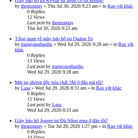
Giày bảo hộ lót Kevlar sử dụng có tốt không?
by
thegioigiay
»
Thu Jul 30, 2026 9:23 am
» in
Rao vặt khác
0
Replies
12
Views
Last post
by
thegioigiay
Thu Jul 30, 2026 9:23 am
Tổng quan về giày bảo hộ tại Quảng Trị
by
trangvangbaoho
»
Wed Jul 29, 2026 9:28 am
» in
Rao vặt
khác
0
Replies
13
Views
Last post
by
trangvangbaoho
Wed Jul 29, 2026 9:28 am
Mặt nạ phòng độc hóa chất 3M ở đâu giá tốt?
by
Lasa
»
Wed Jul 29, 2026 8:33 am
» in
Rao vặt khác
0
Replies
15
Views
Last post
by
Lasa
Wed Jul 29, 2026 8:33 am
Giày bảo hộ Jogger tại Đà Nẵng mua ở đâu tốt?
by
thegioigiay
»
Tue Jul 28, 2026 1:27 pm
» in
Rao vặt khác
0
Replies
14
Views