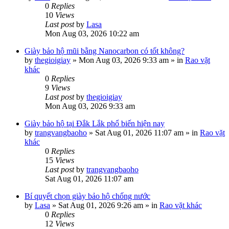
0
Replies
10
Views
Last post
by
Lasa
Mon Aug 03, 2026 10:22 am
Giày bảo hộ mũi bằng Nanocarbon có tốt không?
by
thegioigiay
»
Mon Aug 03, 2026 9:33 am
» in
Rao vặt
khác
0
Replies
9
Views
Last post
by
thegioigiay
Mon Aug 03, 2026 9:33 am
Giày bảo hộ tại Đắk Lắk phổ biến hiện nay
by
trangvangbaoho
»
Sat Aug 01, 2026 11:07 am
» in
Rao vặt
khác
0
Replies
15
Views
Last post
by
trangvangbaoho
Sat Aug 01, 2026 11:07 am
Bí quyết chọn giày bảo hộ chống nước
by
Lasa
»
Sat Aug 01, 2026 9:26 am
» in
Rao vặt khác
0
Replies
12
Views