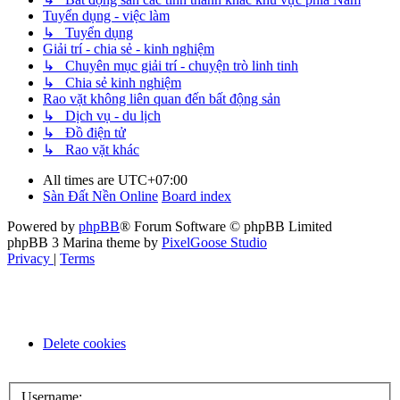
Tuyển dụng - việc làm
↳ Tuyển dụng
Giải trí - chia sẻ - kinh nghiệm
↳ Chuyên mục giải trí - chuyện trò linh tinh
↳ Chia sẻ kinh nghiệm
Rao vặt không liên quan đến bất động sản
↳ Dịch vụ - du lịch
↳ Đồ điện tử
↳ Rao vặt khác
All times are
UTC+07:00
Sàn Đất Nền Online
Board index
Powered by
phpBB
® Forum Software © phpBB Limited
phpBB 3 Marina theme by
PixelGoose Studio
Privacy
|
Terms
Delete cookies
Username: