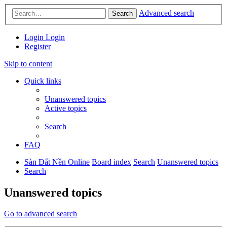
Advanced search
Search
Login
Login
Register
Skip to content
Quick links
Unanswered topics
Active topics
Search
FAQ
Sàn Đất Nền Online
Board index
Search
Unanswered topics
Search
Unanswered topics
Go to advanced search