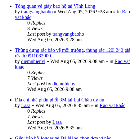
Tổng quan về giày bảo hộ tại Vĩnh Long
by
trangvangbaoho
»
Wed Aug 05, 2026 9:28 am
» in
Rao
vặt khác
0
Replies
8
Views
Last post
by
trangvangbaoho
Wed Aug 05, 2026 9:28 am
Thùng đựng rác bảo vệ môi trường, thùng rác 120l 240 giá
rẻ- lh 0911082000
by
diemnhienvl
»
Wed Aug 05, 2026 9:08 am
» in
Rao vặt
khác
0
Replies
7
Views
Last post
by
diemnhienvl
Wed Aug 05, 2026 9:08 am
Địa chỉ nhà phân phối 3M tại Lai Châu uy tín
by
Lasa
»
Wed Aug 05, 2026 8:35 am
» in
Rao vặt khác
0
Replies
7
Views
Last post
by
Lasa
Wed Aug 05, 2026 8:35 am
Giày bảo hộ Jogger tại Đà Nẵng chọn đơn vị nào