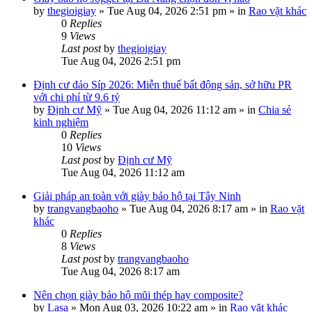
by
thegioigiay
»
Tue Aug 04, 2026 2:51 pm
» in
Rao vặt khác
0
Replies
9
Views
Last post
by
thegioigiay
Tue Aug 04, 2026 2:51 pm
Định cư đảo Síp 2026: Miễn thuế bất động sản, sở hữu PR
với chi phí từ 9.6 tỷ
by
Định cư Mỹ
»
Tue Aug 04, 2026 11:12 am
» in
Chia sẻ
kinh nghiệm
0
Replies
10
Views
Last post
by
Định cư Mỹ
Tue Aug 04, 2026 11:12 am
Giải pháp an toàn với giày bảo hộ tại Tây Ninh
by
trangvangbaoho
»
Tue Aug 04, 2026 8:17 am
» in
Rao vặt
khác
0
Replies
8
Views
Last post
by
trangvangbaoho
Tue Aug 04, 2026 8:17 am
Nên chọn giày bảo hộ mũi thép hay composite?
by
Lasa
»
Mon Aug 03, 2026 10:22 am
» in
Rao vặt khác