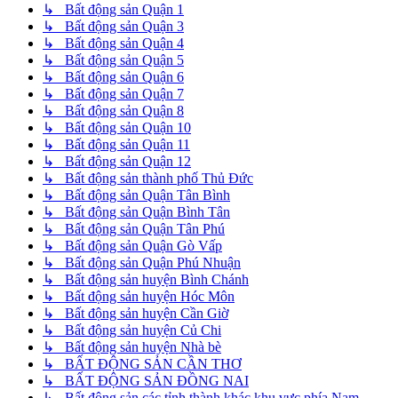
↳ Bất động sản Quận 1
↳ Bất động sản Quận 3
↳ Bất động sản Quận 4
↳ Bất động sản Quận 5
↳ Bất động sản Quận 6
↳ Bất động sản Quận 7
↳ Bất động sản Quận 8
↳ Bất động sản Quận 10
↳ Bất động sản Quận 11
↳ Bất động sản Quận 12
↳ Bất động sản thành phố Thủ Đức
↳ Bất động sản Quận Tân Bình
↳ Bất động sản Quận Bình Tân
↳ Bất động sản Quận Tân Phú
↳ Bất động sản Quận Gò Vấp
↳ Bất động sản Quận Phú Nhuận
↳ Bất động sản huyện Bình Chánh
↳ Bất động sản huyện Hóc Môn
↳ Bất động sản huyện Cần Giờ
↳ Bất động sản huyện Củ Chi
↳ Bất động sản huyện Nhà bè
↳ BẤT ĐỘNG SẢN CẦN THƠ
↳ BẤT ĐỘNG SẢN ĐỒNG NAI
↳ Bất động sản các tỉnh thành khác khu vực phía Nam