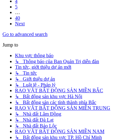
4
5
…
40
Next
Go to advanced search
Jump to
Khu vực thông báo
↳ Thông báo của Ban Quản Trị diễn đàn
Tin tức, giới thiệu dự án mới
↳ Tin tức
↳ Giới thiệu dự án
↳ Luật lệ - Pháp lý
RAO VẶT BẤT ĐỘNG SẢN MIỀN BẮC
↳ Bất động sản khu vực Hà Nội
↳ Bất động sản các tỉnh thành phía Bắc
RAO VẶT BẤT ĐỘNG SẢN MIỀN TRUNG
↳ Nhà đất Lâm Đồng
↳ Nhà đất Đà Lạt
↳ Nhà đất Bảo Lộc
RAO VẶT BẤT ĐỘNG SẢN MIỀN NAM
↳ Bất động sản khu vực TP. Hồ Chí Minh