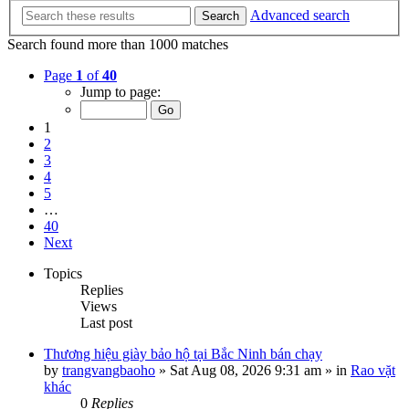
Advanced search
Search
Search found more than 1000 matches
Page
1
of
40
Jump to page:
1
2
3
4
5
…
40
Next
Topics
Replies
Views
Last post
Thương hiệu giày bảo hộ tại Bắc Ninh bán chạy
by
trangvangbaoho
»
Sat Aug 08, 2026 9:31 am
» in
Rao vặt
khác
0
Replies