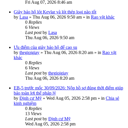
Fri Aug 07, 2026 8:46 am
Giày bảo hộ lót Kevlar và lót thép loại nào tốt
by
Lasa
»
Thu Aug 06, 2026 9:50 am
» in
Rao vặt khác
0
Replies
6
Views
Last post
by
Lasa
Thu Aug 06, 2026 9:50 am
Ưu điểm của giày bảo hộ đế cao su
by
thegioigiay
»
Thu Aug 06, 2026 8:20 am
» in
Rao vặt
khác
0
Replies
6
Views
Last post
by
thegioigiay
Thu Aug 06, 2026 8:20 am
EB-5 trước mốc 30/09/2026: Nộp hồ sơ đúng thời điểm giúp
bảo toàn lợi thế pháp lý
by
Định cư Mỹ
»
Wed Aug 05, 2026 2:58 pm
» in
Chia sẻ
kinh nghiệm
0
Replies
13
Views
Last post
by
Định cư Mỹ
Wed Aug 05, 2026 2:58 pm