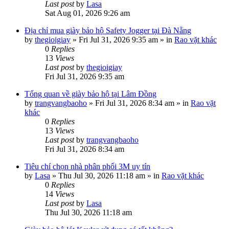
Last post
by
Lasa
Sat Aug 01, 2026 9:26 am
Địa chỉ mua giày bảo hộ Safety Jogger tại Đà Nẵng
by
thegioigiay
»
Fri Jul 31, 2026 9:35 am
» in
Rao vặt khác
0
Replies
13
Views
Last post
by
thegioigiay
Fri Jul 31, 2026 9:35 am
Tổng quan về giày bảo hộ tại Lâm Đồng
by
trangvangbaoho
»
Fri Jul 31, 2026 8:34 am
» in
Rao vặt
khác
0
Replies
13
Views
Last post
by
trangvangbaoho
Fri Jul 31, 2026 8:34 am
Tiêu chí chọn nhà phân phối 3M uy tín
by
Lasa
»
Thu Jul 30, 2026 11:18 am
» in
Rao vặt khác
0
Replies
14
Views
Last post
by
Lasa
Thu Jul 30, 2026 11:18 am