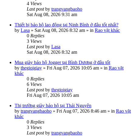
4
Views
Last post
by
trangvangbaoho
Sat Aug 08, 2026 9:31 am
Thiết bị bảo hộ lao động tại Ninh Bình ở đâu tốt nhất?
by
Lasa
»
Sat Aug 08, 2026 8:32 am
» in
Rao vặt khác
0
Replies
3
Views
Last post
by
Lasa
Sat Aug 08, 2026 8:32 am
Mua giày bảo hộ Jogger tại Bình Dương ở đâu tốt
by
thegioigiay
»
Fri Aug 07, 2026 10:05 am
» in
Rao vặt
khác
0
Replies
6
Views
Last post
by
thegioigiay
Fri Aug 07, 2026 10:05 am
Thị trường giày bảo hộ tại Thái Nguyên
by
trangvangbaoho
»
Fri Aug 07, 2026 8:46 am
» in
Rao vặt
khác
0
Replies
3
Views
Last post
by
trangvangbaoho