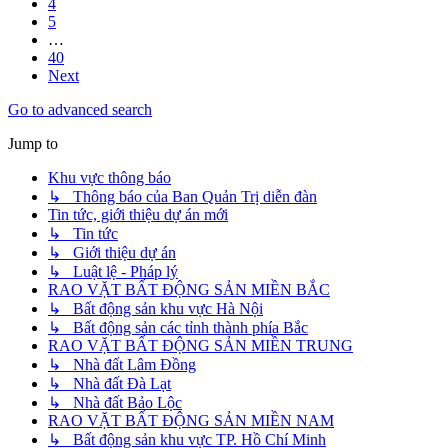
4
5
…
40
Next
Go to advanced search
Jump to
Khu vực thông báo
↳ Thông báo của Ban Quản Trị diễn đàn
Tin tức, giới thiệu dự án mới
↳ Tin tức
↳ Giới thiệu dự án
↳ Luật lệ - Pháp lý
RAO VẶT BẤT ĐỘNG SẢN MIỀN BẮC
↳ Bất động sản khu vực Hà Nội
↳ Bất động sản các tỉnh thành phía Bắc
RAO VẶT BẤT ĐỘNG SẢN MIỀN TRUNG
↳ Nhà đất Lâm Đồng
↳ Nhà đất Đà Lạt
↳ Nhà đất Bảo Lộc
RAO VẶT BẤT ĐỘNG SẢN MIỀN NAM
↳ Bất động sản khu vực TP. Hồ Chí Minh