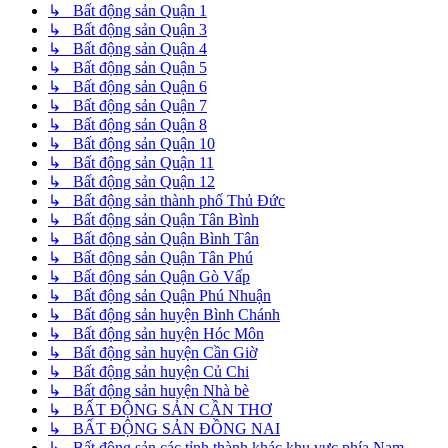
↳ Bất động sản Quận 1
↳ Bất động sản Quận 3
↳ Bất động sản Quận 4
↳ Bất động sản Quận 5
↳ Bất động sản Quận 6
↳ Bất động sản Quận 7
↳ Bất động sản Quận 8
↳ Bất động sản Quận 10
↳ Bất động sản Quận 11
↳ Bất động sản Quận 12
↳ Bất động sản thành phố Thủ Đức
↳ Bất động sản Quận Tân Bình
↳ Bất động sản Quận Bình Tân
↳ Bất động sản Quận Tân Phú
↳ Bất động sản Quận Gò Vấp
↳ Bất động sản Quận Phú Nhuận
↳ Bất động sản huyện Bình Chánh
↳ Bất động sản huyện Hóc Môn
↳ Bất động sản huyện Cần Giờ
↳ Bất động sản huyện Củ Chi
↳ Bất động sản huyện Nhà bè
↳ BẤT ĐỘNG SẢN CẦN THƠ
↳ BẤT ĐỘNG SẢN ĐỒNG NAI
↳ Bất động sản các tỉnh thành khác khu vực phía Nam