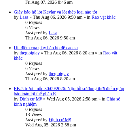
Fri Aug 07, 2026 8:46 am
Giày bảo hộ lót Kevlar và lót thép loại nào tốt
by
Lasa
»
Thu Aug 06, 2026 9:50 am
» in
Rao vặt khác
0
Replies
6
Views
Last post
by
Lasa
Thu Aug 06, 2026 9:50 am
Ưu điểm của giày bảo hộ đế cao su
by
thegioigiay
»
Thu Aug 06, 2026 8:20 am
» in
Rao vặt
khác
0
Replies
6
Views
Last post
by
thegioigiay
Thu Aug 06, 2026 8:20 am
EB-5 trước mốc 30/09/2026: Nộp hồ sơ đúng thời điểm giúp
bảo toàn lợi thế pháp lý
by
Định cư Mỹ
»
Wed Aug 05, 2026 2:58 pm
» in
Chia sẻ
kinh nghiệm
0
Replies
13
Views
Last post
by
Định cư Mỹ
Wed Aug 05, 2026 2:58 pm