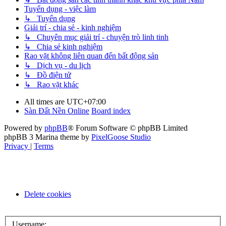
Tuyển dụng - việc làm
↳ Tuyển dụng
Giải trí - chia sẻ - kinh nghiệm
↳ Chuyên mục giải trí - chuyện trò linh tinh
↳ Chia sẻ kinh nghiệm
Rao vặt không liên quan đến bất động sản
↳ Dịch vụ - du lịch
↳ Đồ điện tử
↳ Rao vặt khác
All times are
UTC+07:00
Sàn Đất Nền Online
Board index
Powered by
phpBB
® Forum Software © phpBB Limited
phpBB 3 Marina theme by
PixelGoose Studio
Privacy
|
Terms
Delete cookies
Username: