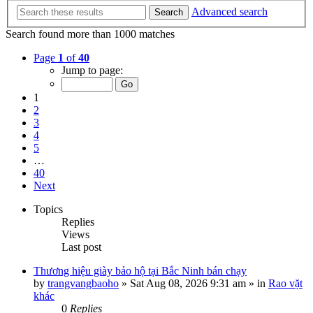
Advanced search
Search
Search found more than 1000 matches
Page
1
of
40
Jump to page:
1
2
3
4
5
…
40
Next
Topics
Replies
Views
Last post
Thương hiệu giày bảo hộ tại Bắc Ninh bán chạy
by
trangvangbaoho
»
Sat Aug 08, 2026 9:31 am
» in
Rao vặt
khác
0
Replies