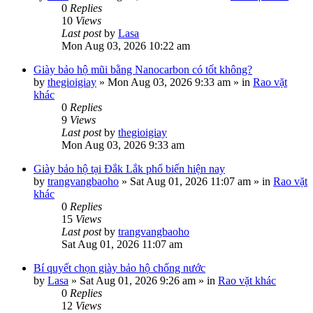
0
Replies
10
Views
Last post
by
Lasa
Mon Aug 03, 2026 10:22 am
Giày bảo hộ mũi bằng Nanocarbon có tốt không?
by
thegioigiay
»
Mon Aug 03, 2026 9:33 am
» in
Rao vặt
khác
0
Replies
9
Views
Last post
by
thegioigiay
Mon Aug 03, 2026 9:33 am
Giày bảo hộ tại Đắk Lắk phổ biến hiện nay
by
trangvangbaoho
»
Sat Aug 01, 2026 11:07 am
» in
Rao vặt
khác
0
Replies
15
Views
Last post
by
trangvangbaoho
Sat Aug 01, 2026 11:07 am
Bí quyết chọn giày bảo hộ chống nước
by
Lasa
»
Sat Aug 01, 2026 9:26 am
» in
Rao vặt khác
0
Replies
12
Views