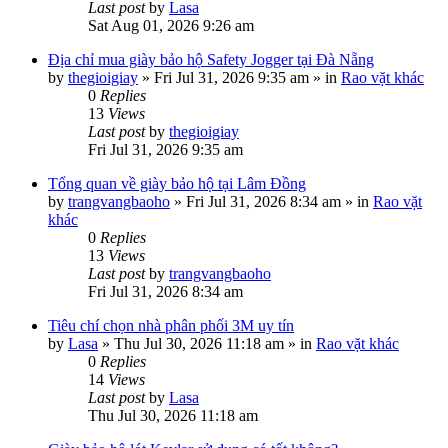
Last post
by
Lasa
Sat Aug 01, 2026 9:26 am
Địa chỉ mua giày bảo hộ Safety Jogger tại Đà Nẵng
by
thegioigiay
»
Fri Jul 31, 2026 9:35 am
» in
Rao vặt khác
0
Replies
13
Views
Last post
by
thegioigiay
Fri Jul 31, 2026 9:35 am
Tổng quan về giày bảo hộ tại Lâm Đồng
by
trangvangbaoho
»
Fri Jul 31, 2026 8:34 am
» in
Rao vặt
khác
0
Replies
13
Views
Last post
by
trangvangbaoho
Fri Jul 31, 2026 8:34 am
Tiêu chí chọn nhà phân phối 3M uy tín
by
Lasa
»
Thu Jul 30, 2026 11:18 am
» in
Rao vặt khác
0
Replies
14
Views
Last post
by
Lasa
Thu Jul 30, 2026 11:18 am