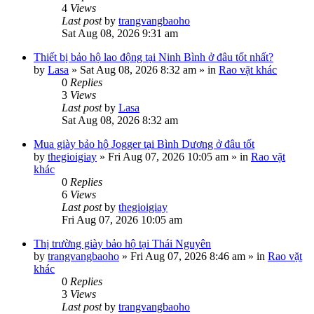
4
Views
Last post
by
trangvangbaoho
Sat Aug 08, 2026 9:31 am
Thiết bị bảo hộ lao động tại Ninh Bình ở đâu tốt nhất?
by
Lasa
»
Sat Aug 08, 2026 8:32 am
» in
Rao vặt khác
0
Replies
3
Views
Last post
by
Lasa
Sat Aug 08, 2026 8:32 am
Mua giày bảo hộ Jogger tại Bình Dương ở đâu tốt
by
thegioigiay
»
Fri Aug 07, 2026 10:05 am
» in
Rao vặt
khác
0
Replies
6
Views
Last post
by
thegioigiay
Fri Aug 07, 2026 10:05 am
Thị trường giày bảo hộ tại Thái Nguyên
by
trangvangbaoho
»
Fri Aug 07, 2026 8:46 am
» in
Rao vặt
khác
0
Replies
3
Views
Last post
by
trangvangbaoho