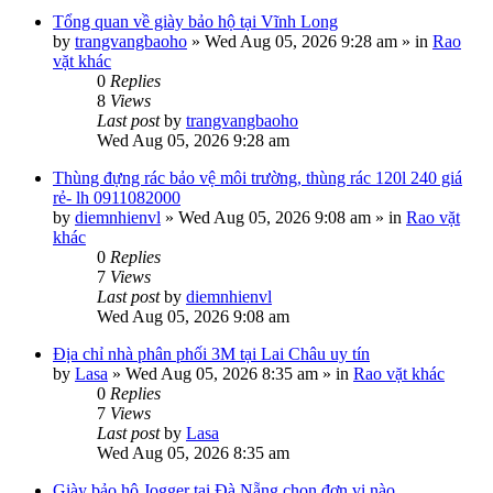
Tổng quan về giày bảo hộ tại Vĩnh Long
by
trangvangbaoho
»
Wed Aug 05, 2026 9:28 am
» in
Rao
vặt khác
0
Replies
8
Views
Last post
by
trangvangbaoho
Wed Aug 05, 2026 9:28 am
Thùng đựng rác bảo vệ môi trường, thùng rác 120l 240 giá
rẻ- lh 0911082000
by
diemnhienvl
»
Wed Aug 05, 2026 9:08 am
» in
Rao vặt
khác
0
Replies
7
Views
Last post
by
diemnhienvl
Wed Aug 05, 2026 9:08 am
Địa chỉ nhà phân phối 3M tại Lai Châu uy tín
by
Lasa
»
Wed Aug 05, 2026 8:35 am
» in
Rao vặt khác
0
Replies
7
Views
Last post
by
Lasa
Wed Aug 05, 2026 8:35 am
Giày bảo hộ Jogger tại Đà Nẵng chọn đơn vị nào