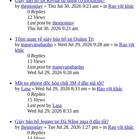
Giày bảo hộ lót Kevlar sử dụng có tốt không?
by
thegioigiay
»
Thu Jul 30, 2026 9:23 am
» in
Rao vặt khác
0
Replies
12
Views
Last post
by
thegioigiay
Thu Jul 30, 2026 9:23 am
Tổng quan về giày bảo hộ tại Quảng Trị
by
trangvangbaoho
»
Wed Jul 29, 2026 9:28 am
» in
Rao vặt
khác
0
Replies
13
Views
Last post
by
trangvangbaoho
Wed Jul 29, 2026 9:28 am
Mặt nạ phòng độc hóa chất 3M ở đâu giá tốt?
by
Lasa
»
Wed Jul 29, 2026 8:33 am
» in
Rao vặt khác
0
Replies
15
Views
Last post
by
Lasa
Wed Jul 29, 2026 8:33 am
Giày bảo hộ Jogger tại Đà Nẵng mua ở đâu tốt?
by
thegioigiay
»
Tue Jul 28, 2026 1:27 pm
» in
Rao vặt khác
0
Replies
14
Views