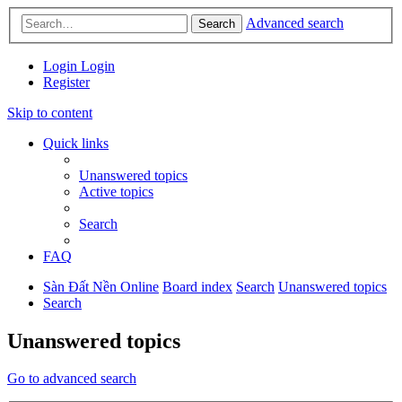
Advanced search
Search
Login
Login
Register
Skip to content
Quick links
Unanswered topics
Active topics
Search
FAQ
Sàn Đất Nền Online
Board index
Search
Unanswered topics
Search
Unanswered topics
Go to advanced search