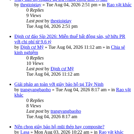
by
thegioigiay
»
Tue Aug 04, 2026 2:51 pm
» in
Rao vặt khác
0
Replies
9
Views
Last post
by
thegioigiay
Tue Aug 04, 2026 2:51 pm
Định cư đảo Síp 2026: Miễn thuế bất động sản, sở hữu PR
với chi phí từ 9.6 tỷ
by
Định cư Mỹ
»
Tue Aug 04, 2026 11:12 am
» in
Chia sẻ
kinh nghiệm
0
Replies
10
Views
Last post
by
Định cư Mỹ
Tue Aug 04, 2026 11:12 am
Giải pháp an toàn với giày bảo hộ tại Tây Ninh
by
trangvangbaoho
»
Tue Aug 04, 2026 8:17 am
» in
Rao vặt
khác
0
Replies
8
Views
Last post
by
trangvangbaoho
Tue Aug 04, 2026 8:17 am
Nên chọn giày bảo hộ mũi thép hay composite?
by
Lasa
»
Mon Aug 03, 2026 10:22 am
» in
Rao vặt khác