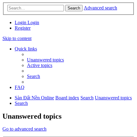
Advanced search
Search
Login
Login
Register
Skip to content
Quick links
Unanswered topics
Active topics
Search
FAQ
Sàn Đất Nền Online
Board index
Search
Unanswered topics
Search
Unanswered topics
Go to advanced search