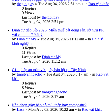
by
thegioigiay
»
Tue Aug 04, 2026 2:51 pm
» in
Rao vặt khác
0
Replies
9
Views
Last post
by
thegioigiay
Tue Aug 04, 2026 2:51 pm
Định cư đảo Síp 2026: Miễn thuế bất động sản, sở hữu PR
với chi phí từ 9.6 tỷ
by
Định cư Mỹ
»
Tue Aug 04, 2026 11:12 am
» in
Chia sẻ
kinh nghiệm
0
Replies
11
Views
Last post
by
Định cư Mỹ
Tue Aug 04, 2026 11:12 am
Giải pháp an toàn với giày bảo hộ tại Tây Ninh
by
trangvangbaoho
»
Tue Aug 04, 2026 8:17 am
» in
Rao vặt
khác
0
Replies
8
Views
Last post
by
trangvangbaoho
Tue Aug 04, 2026 8:17 am
Nên chọn giày bảo hộ mũi thép hay composite?
by
Lasa
»
Mon Aug 03, 2026 10:22 am
» in
Rao vặt khác