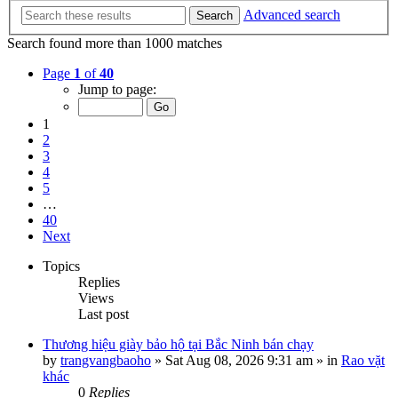
Advanced search
Search
Search found more than 1000 matches
Page
1
of
40
Jump to page:
1
2
3
4
5
…
40
Next
Topics
Replies
Views
Last post
Thương hiệu giày bảo hộ tại Bắc Ninh bán chạy
by
trangvangbaoho
»
Sat Aug 08, 2026 9:31 am
» in
Rao vặt
khác
0
Replies