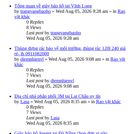
Tổng quan về giày bảo hộ tại Vĩnh Long
by
trangvangbaoho
»
Wed Aug 05, 2026 9:28 am
» in
Rao
vặt khác
0
Replies
8
Views
Last post
by
trangvangbaoho
Wed Aug 05, 2026 9:28 am
Thùng đựng rác bảo vệ môi trường, thùng rác 120l 240 giá
rẻ- lh 0911082000
by
diemnhienvl
»
Wed Aug 05, 2026 9:08 am
» in
Rao vặt
khác
0
Replies
7
Views
Last post
by
diemnhienvl
Wed Aug 05, 2026 9:08 am
Địa chỉ nhà phân phối 3M tại Lai Châu uy tín
by
Lasa
»
Wed Aug 05, 2026 8:35 am
» in
Rao vặt khác
0
Replies
7
Views
Last post
by
Lasa
Wed Aug 05, 2026 8:35 am
Giày bảo hộ Jogger tại Đà Nẵng chọn đơn vị nào