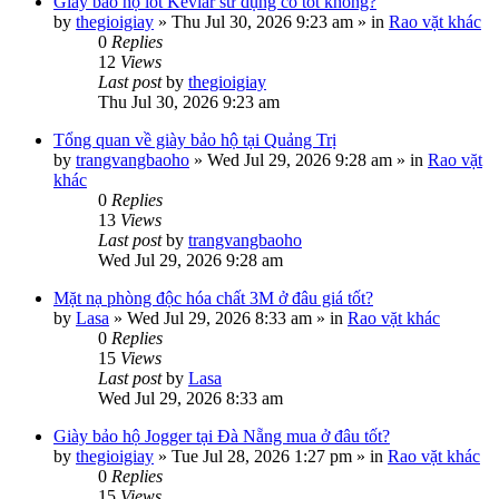
Giày bảo hộ lót Kevlar sử dụng có tốt không?
by
thegioigiay
»
Thu Jul 30, 2026 9:23 am
» in
Rao vặt khác
0
Replies
12
Views
Last post
by
thegioigiay
Thu Jul 30, 2026 9:23 am
Tổng quan về giày bảo hộ tại Quảng Trị
by
trangvangbaoho
»
Wed Jul 29, 2026 9:28 am
» in
Rao vặt
khác
0
Replies
13
Views
Last post
by
trangvangbaoho
Wed Jul 29, 2026 9:28 am
Mặt nạ phòng độc hóa chất 3M ở đâu giá tốt?
by
Lasa
»
Wed Jul 29, 2026 8:33 am
» in
Rao vặt khác
0
Replies
15
Views
Last post
by
Lasa
Wed Jul 29, 2026 8:33 am
Giày bảo hộ Jogger tại Đà Nẵng mua ở đâu tốt?
by
thegioigiay
»
Tue Jul 28, 2026 1:27 pm
» in
Rao vặt khác
0
Replies
15
Views