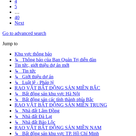
4
5
…
40
Next
Go to advanced search
Jump to
Khu vực thông báo
↳ Thông báo của Ban Quản Trị diễn đàn
Tin tức, giới thiệu dự án mới
↳ Tin tức
↳ Giới thiệu dự án
↳ Luật lệ - Pháp lý
RAO VẶT BẤT ĐỘNG SẢN MIỀN BẮC
↳ Bất động sản khu vực Hà Nội
↳ Bất động sản các tỉnh thành phía Bắc
RAO VẶT BẤT ĐỘNG SẢN MIỀN TRUNG
↳ Nhà đất Lâm Đồng
↳ Nhà đất Đà Lạt
↳ Nhà đất Bảo Lộc
RAO VẶT BẤT ĐỘNG SẢN MIỀN NAM
↳ Bất động sản khu vực TP. Hồ Chí Minh