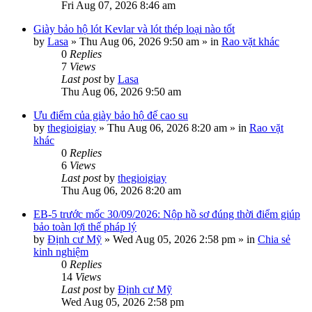
Fri Aug 07, 2026 8:46 am
Giày bảo hộ lót Kevlar và lót thép loại nào tốt
by
Lasa
»
Thu Aug 06, 2026 9:50 am
» in
Rao vặt khác
0
Replies
7
Views
Last post
by
Lasa
Thu Aug 06, 2026 9:50 am
Ưu điểm của giày bảo hộ đế cao su
by
thegioigiay
»
Thu Aug 06, 2026 8:20 am
» in
Rao vặt
khác
0
Replies
6
Views
Last post
by
thegioigiay
Thu Aug 06, 2026 8:20 am
EB-5 trước mốc 30/09/2026: Nộp hồ sơ đúng thời điểm giúp
bảo toàn lợi thế pháp lý
by
Định cư Mỹ
»
Wed Aug 05, 2026 2:58 pm
» in
Chia sẻ
kinh nghiệm
0
Replies
14
Views
Last post
by
Định cư Mỹ
Wed Aug 05, 2026 2:58 pm