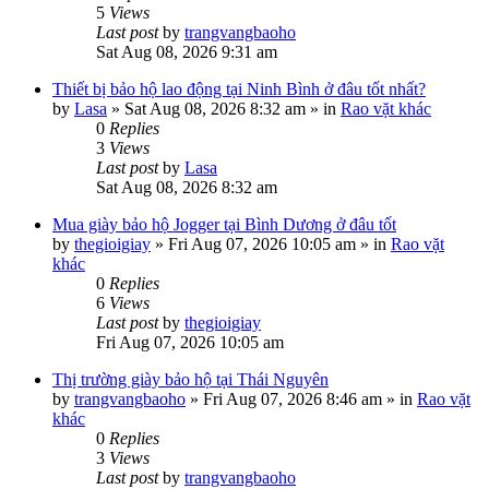
5
Views
Last post
by
trangvangbaoho
Sat Aug 08, 2026 9:31 am
Thiết bị bảo hộ lao động tại Ninh Bình ở đâu tốt nhất?
by
Lasa
»
Sat Aug 08, 2026 8:32 am
» in
Rao vặt khác
0
Replies
3
Views
Last post
by
Lasa
Sat Aug 08, 2026 8:32 am
Mua giày bảo hộ Jogger tại Bình Dương ở đâu tốt
by
thegioigiay
»
Fri Aug 07, 2026 10:05 am
» in
Rao vặt
khác
0
Replies
6
Views
Last post
by
thegioigiay
Fri Aug 07, 2026 10:05 am
Thị trường giày bảo hộ tại Thái Nguyên
by
trangvangbaoho
»
Fri Aug 07, 2026 8:46 am
» in
Rao vặt
khác
0
Replies
3
Views
Last post
by
trangvangbaoho