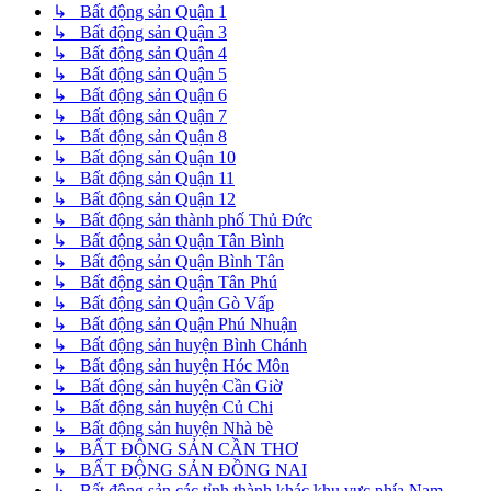
↳ Bất động sản Quận 1
↳ Bất động sản Quận 3
↳ Bất động sản Quận 4
↳ Bất động sản Quận 5
↳ Bất động sản Quận 6
↳ Bất động sản Quận 7
↳ Bất động sản Quận 8
↳ Bất động sản Quận 10
↳ Bất động sản Quận 11
↳ Bất động sản Quận 12
↳ Bất động sản thành phố Thủ Đức
↳ Bất động sản Quận Tân Bình
↳ Bất động sản Quận Bình Tân
↳ Bất động sản Quận Tân Phú
↳ Bất động sản Quận Gò Vấp
↳ Bất động sản Quận Phú Nhuận
↳ Bất động sản huyện Bình Chánh
↳ Bất động sản huyện Hóc Môn
↳ Bất động sản huyện Cần Giờ
↳ Bất động sản huyện Củ Chi
↳ Bất động sản huyện Nhà bè
↳ BẤT ĐỘNG SẢN CẦN THƠ
↳ BẤT ĐỘNG SẢN ĐỒNG NAI
↳ Bất động sản các tỉnh thành khác khu vực phía Nam