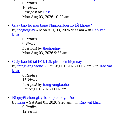
0
Replies
10
Views
Last post
by
Lasa
Mon Aug 03, 2026 10:22 am
Giày bảo hộ mũi bằng Nanocarbon có tốt không?
by
thegioigiay
»
Mon Aug 03, 2026 9:33 am
» in
Rao vặt
khác
0
Replies
9
Views
Last post
by
thegioigiay
Mon Aug 03, 2026 9:33 am
Giày bảo hộ tại Đắk Lắk phổ biến hiện nay
by
trangvangbaoho
»
Sat Aug 01, 2026 11:07 am
» in
Rao vặt
khác
0
Replies
15
Views
Last post
by
trangvangbaoho
Sat Aug 01, 2026 11:07 am
Bí quyết chọn giày bảo hộ chống nước
by
Lasa
»
Sat Aug 01, 2026 9:26 am
» in
Rao vặt khác
0
Replies
12
Views