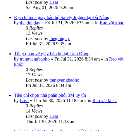
Last post
by
Lasa
Sat Aug 01, 2026 9:26 am
Địa chỉ mua giày bảo hộ Safety Jogger tại Đà Nẵng
by
thegioigiay
»
Fri Jul 31, 2026 9:35 am
» in
Rao vặt khác
0
Replies
13
Views
Last post
by
thegioigiay
Fri Jul 31, 2026 9:35 am
Tổng quan về giày bảo hộ tại Lâm Đồng
by
trangvangbaoho
»
Fri Jul 31, 2026 8:34 am
» in
Rao vặt
khác
0
Replies
13
Views
Last post
by
trangvangbaoho
Fri Jul 31, 2026 8:34 am
Tiêu chí chọn nhà phân phối 3M uy tín
by
Lasa
»
Thu Jul 30, 2026 11:18 am
» in
Rao vặt khác
0
Replies
14
Views
Last post
by
Lasa
Thu Jul 30, 2026 11:18 am