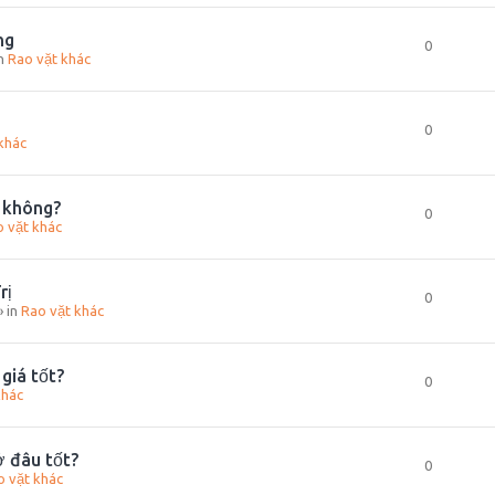
ng
0
in
Rao vặt khác
0
khác
t không?
0
 vặt khác
rị
0
» in
Rao vặt khác
giá tốt?
0
khác
ở đâu tốt?
0
o vặt khác