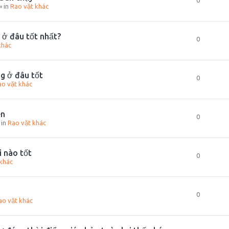
0
» in
Rao vặt khác
h ở đâu tốt nhất?
0
khác
g ở đâu tốt
0
ao vặt khác
ên
0
 in
Rao vặt khác
i nào tốt
0
khác
0
ao vặt khác