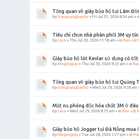
Tổng quan về giày bảo hộ tại Lâm Đồ
by
trangvangbaoho
»
Fri Jul 31, 2026 8:34 am
» 
Tiêu chí chọn nhà phân phối 3M uy tín
by
Lasa
»
Thu Jul 30, 2026 11:18 am
» in
Rao vặt 
Giày bảo hộ lót Kevlar sử dụng có tố
by
thegioigiay
»
Thu Jul 30, 2026 9:23 am
» in
Rao
Tổng quan về giày bảo hộ tại Quảng T
by
trangvangbaoho
»
Wed Jul 29, 2026 9:28 am
Mặt nạ phòng độc hóa chất 3M ở đâu 
by
Lasa
»
Wed Jul 29, 2026 8:33 am
» in
Rao vặt 
Giày bảo hộ Jogger tại Đà Nẵng mua 
by
thegioigiay
»
Tue Jul 28, 2026 1:27 pm
» in
Ra