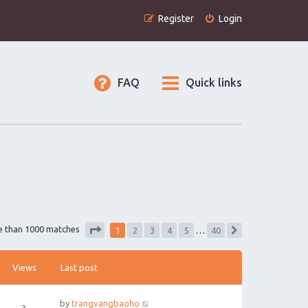
Register
Login
FAQ
Quick links
1
e than 1000 matches
2
3
4
5
…
40
Next
Page
1
of
40
Views
Last post
by
trangvangbaoho