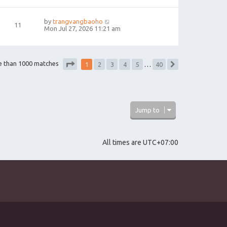
by
trangvangbaoho
11
Mon Jul 27, 2026 11:21 am
1
e than 1000 matches
2
3
4
5
…
40
Next
Page
1
of
40
Jump to
All times are
UTC+07:00