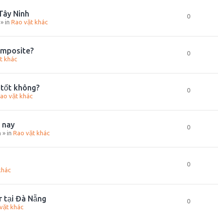
 Tây Ninh
0
» in
Rao vặt khác
omposite?
0
t khác
 tốt không?
0
ao vặt khác
 nay
0
m
» in
Rao vặt khác
0
khác
r tại Đà Nẵng
0
vặt khác