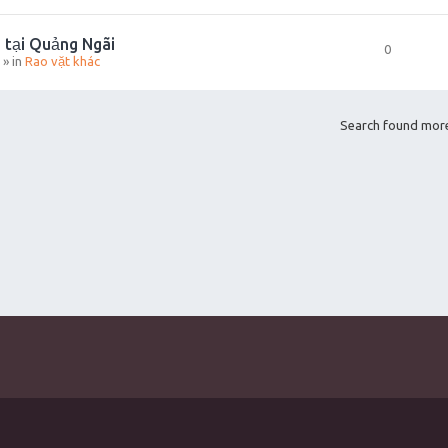
 tại Quảng Ngãi
0
» in
Rao vặt khác
Search found mor