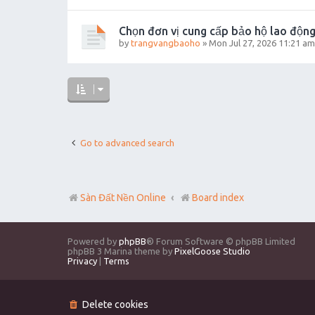
Chọn đơn vị cung cấp bảo hộ lao động
by
trangvangbaoho
»
Mon Jul 27, 2026 11:21 am
Go to advanced search
Sàn Đất Nền Online
Board index
Powered by
phpBB
® Forum Software © phpBB Limited
phpBB 3 Marina theme by
PixelGoose Studio
Privacy
|
Terms
Delete cookies