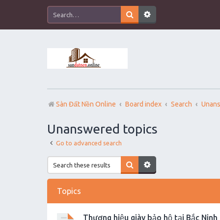
Sàn Đất Nền Online
Board index
Search
Unans
Unanswered topics
Go to advanced search
Topics
Thương hiệu giày bảo hộ tại Bắc Ninh