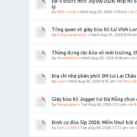
EB-5 trước mốc 30/09/2026: Nộp hồ s
lý
by
Định cư Mỹ
»
Wed Aug 05, 2026 2:58 pm
» in
C
Tổng quan về giày bảo hộ tại Vĩnh Lo
by
trangvangbaoho
»
Wed Aug 05, 2026 9:28 a
Thùng đựng rác bảo vệ môi trường, th
by
diemnhienvl
»
Wed Aug 05, 2026 9:08 am
» in
Địa chỉ nhà phân phối 3M tại Lai Châu 
by
Lasa
»
Wed Aug 05, 2026 8:35 am
» in
Rao vặt
Giày bảo hộ Jogger tại Đà Nẵng chọn 
by
thegioigiay
»
Tue Aug 04, 2026 2:51 pm
» in
R
Định cư đảo Síp 2026: Miễn thuế bất đ
by
Định cư Mỹ
»
Tue Aug 04, 2026 11:12 am
» in