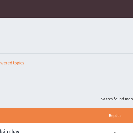
wered topics
Search found mor
Replies
 bán chạy