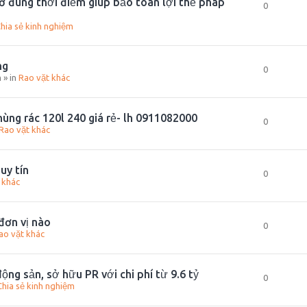
ơ đúng thời điểm giúp bảo toàn lợi thế pháp
0
hia sẻ kinh nghiệm
ng
0
m
» in
Rao vặt khác
ùng rác 120l 240 giá rẻ- lh 0911082000
0
Rao vặt khác
uy tín
0
 khác
đơn vị nào
0
ao vặt khác
ộng sản, sở hữu PR với chi phí từ 9.6 tỷ
0
Chia sẻ kinh nghiệm