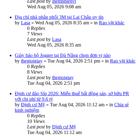
Last post
by
diemnhienvl
Wed Aug 05, 2026 9:08 am
Địa chỉ nhà phân phối 3M tại Lai Châu uy tín
by
Lasa
»
Wed Aug 05, 2026 8:35 am
» in
Rao vặt khác
0
Replies
7
Views
Last post
by
Lasa
Wed Aug 05, 2026 8:35 am
Giày bảo hộ Jogger tại Đà Nẵng chọn đơn vị nào
by
thegioigiay
»
Tue Aug 04, 2026 2:51 pm
» in
Rao vặt khác
0
Replies
8
Views
Last post
by
thegioigiay
Tue Aug 04, 2026 2:51 pm
Định cư đảo Síp 2026: Miễn thuế bất động sản, sở hữu PR
với chi phí từ 9.6 tỷ
by
Định cư Mỹ
»
Tue Aug 04, 2026 11:12 am
» in
Chia sẻ
kinh nghiệm
0
Replies
10
Views
Last post
by
Định cư Mỹ
Tue Aug 04, 2026 11:12 am