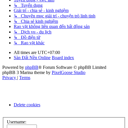
↳ Tuyển dụng
Giải trí - chia sẻ - kinh nghiệm
↳ Chuyên mục giải trí - chuyện trò linh tinh
↳ Chia sẻ kinh nghiệm
Rao vặt không liên quan đến bất động sản
↳ Dịch vụ - du lịch
↳ Đồ điện tử
↳ Rao vặt khác
All times are
UTC+07:00
Sàn Đất Nền Online
Board index
Powered by
phpBB
® Forum Software © phpBB Limited
phpBB 3 Marina theme by
PixelGoose Studio
Privacy
|
Terms
Delete cookies
Username: