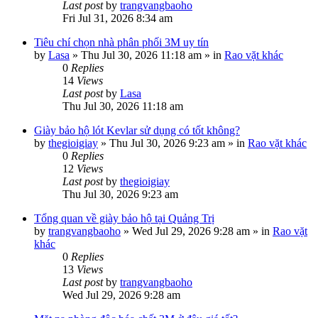
Last post
by
trangvangbaoho
Fri Jul 31, 2026 8:34 am
Tiêu chí chọn nhà phân phối 3M uy tín
by
Lasa
»
Thu Jul 30, 2026 11:18 am
» in
Rao vặt khác
0
Replies
14
Views
Last post
by
Lasa
Thu Jul 30, 2026 11:18 am
Giày bảo hộ lót Kevlar sử dụng có tốt không?
by
thegioigiay
»
Thu Jul 30, 2026 9:23 am
» in
Rao vặt khác
0
Replies
12
Views
Last post
by
thegioigiay
Thu Jul 30, 2026 9:23 am
Tổng quan về giày bảo hộ tại Quảng Trị
by
trangvangbaoho
»
Wed Jul 29, 2026 9:28 am
» in
Rao vặt
khác
0
Replies
13
Views
Last post
by
trangvangbaoho
Wed Jul 29, 2026 9:28 am