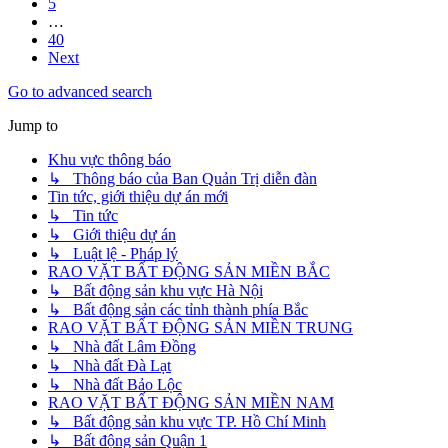
5
…
40
Next
Go to advanced search
Jump to
Khu vực thông báo
↳ Thông báo của Ban Quản Trị diễn đàn
Tin tức, giới thiệu dự án mới
↳ Tin tức
↳ Giới thiệu dự án
↳ Luật lệ - Pháp lý
RAO VẶT BẤT ĐỘNG SẢN MIỀN BẮC
↳ Bất động sản khu vực Hà Nội
↳ Bất động sản các tỉnh thành phía Bắc
RAO VẶT BẤT ĐỘNG SẢN MIỀN TRUNG
↳ Nhà đất Lâm Đồng
↳ Nhà đất Đà Lạt
↳ Nhà đất Bảo Lộc
RAO VẶT BẤT ĐỘNG SẢN MIỀN NAM
↳ Bất động sản khu vực TP. Hồ Chí Minh
↳ Bất động sản Quận 1