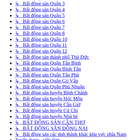
↳ Bất động sản Quận 3
↳ Bất động sản Quận 4
↳ Bất động sản Quận 5
↳ Bất động sản Quận 6
↳ Bất động sản Quận 7
↳ Bất động sản Quận 8
↳ Bất động sản Quận 10
↳ Bất động sản Quận 11
↳ Bất động sản Quận 12
↳ Bất động sản thành phố Thủ Đức
↳ Bất động sản Quận Tân Bình
↳ Bất động sản Quận Bình Tân
↳ Bất động sản Quận Tân Phú
↳ Bất động sản Quận Gò Vấp
↳ Bất động sản Quận Phú Nhuận
↳ Bất động sản huyện Bình Chánh
↳ Bất động sản huyện Hóc Môn
↳ Bất động sản huyện Cần Giờ
↳ Bất động sản huyện Củ Chi
↳ Bất động sản huyện Nhà bè
↳ BẤT ĐỘNG SẢN CẦN THƠ
↳ BẤT ĐỘNG SẢN ĐỒNG NAI
↳ Bất động sản các tỉnh thành khác khu vực phía Nam
Tuyển dụng - việc làm