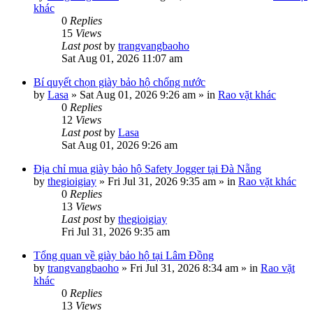
khác
0
Replies
15
Views
Last post
by
trangvangbaoho
Sat Aug 01, 2026 11:07 am
Bí quyết chọn giày bảo hộ chống nước
by
Lasa
»
Sat Aug 01, 2026 9:26 am
» in
Rao vặt khác
0
Replies
12
Views
Last post
by
Lasa
Sat Aug 01, 2026 9:26 am
Địa chỉ mua giày bảo hộ Safety Jogger tại Đà Nẵng
by
thegioigiay
»
Fri Jul 31, 2026 9:35 am
» in
Rao vặt khác
0
Replies
13
Views
Last post
by
thegioigiay
Fri Jul 31, 2026 9:35 am
Tổng quan về giày bảo hộ tại Lâm Đồng
by
trangvangbaoho
»
Fri Jul 31, 2026 8:34 am
» in
Rao vặt
khác
0
Replies
13
Views