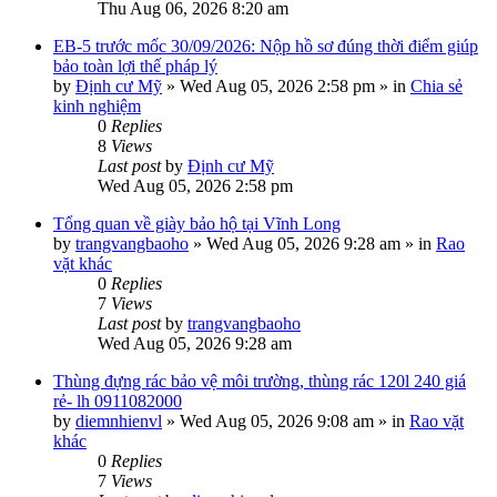
Thu Aug 06, 2026 8:20 am
EB-5 trước mốc 30/09/2026: Nộp hồ sơ đúng thời điểm giúp
bảo toàn lợi thế pháp lý
by
Định cư Mỹ
»
Wed Aug 05, 2026 2:58 pm
» in
Chia sẻ
kinh nghiệm
0
Replies
8
Views
Last post
by
Định cư Mỹ
Wed Aug 05, 2026 2:58 pm
Tổng quan về giày bảo hộ tại Vĩnh Long
by
trangvangbaoho
»
Wed Aug 05, 2026 9:28 am
» in
Rao
vặt khác
0
Replies
7
Views
Last post
by
trangvangbaoho
Wed Aug 05, 2026 9:28 am
Thùng đựng rác bảo vệ môi trường, thùng rác 120l 240 giá
rẻ- lh 0911082000
by
diemnhienvl
»
Wed Aug 05, 2026 9:08 am
» in
Rao vặt
khác
0
Replies
7
Views