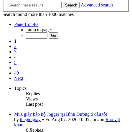
Advanced search
Search
Search found more than 1000 matches
Page
1
of
40
Jump to page:
1
2
3
4
5
…
40
Next
Topics
Replies
Views
Last post
Mua giày bảo hộ Jogger tại Bình Dương ở đâu tốt
by
thegioigiay
»
Fri Aug 07, 2026 10:05 am
» in
Rao vặt
khác
0
Replies