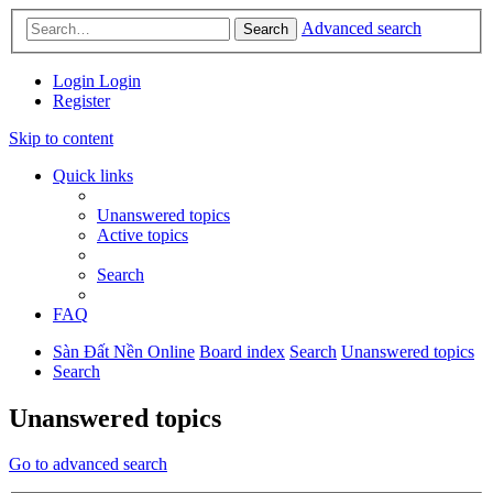
Advanced search
Search
Login
Login
Register
Skip to content
Quick links
Unanswered topics
Active topics
Search
FAQ
Sàn Đất Nền Online
Board index
Search
Unanswered topics
Search
Unanswered topics
Go to advanced search