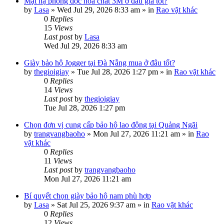
Mặt nạ phòng độc hóa chất 3M ở đâu giá tốt?
by
Lasa
»
Wed Jul 29, 2026 8:33 am
» in
Rao vặt khác
0
Replies
15
Views
Last post
by
Lasa
Wed Jul 29, 2026 8:33 am
Giày bảo hộ Jogger tại Đà Nẵng mua ở đâu tốt?
by
thegioigiay
»
Tue Jul 28, 2026 1:27 pm
» in
Rao vặt khác
0
Replies
14
Views
Last post
by
thegioigiay
Tue Jul 28, 2026 1:27 pm
Chọn đơn vị cung cấp bảo hộ lao động tại Quảng Ngãi
by
trangvangbaoho
»
Mon Jul 27, 2026 11:21 am
» in
Rao
vặt khác
0
Replies
11
Views
Last post
by
trangvangbaoho
Mon Jul 27, 2026 11:21 am
Bí quyết chọn giày bảo hộ nam phù hợp
by
Lasa
»
Sat Jul 25, 2026 9:37 am
» in
Rao vặt khác
0
Replies
12
Views