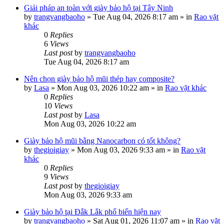
Giải pháp an toàn với giày bảo hộ tại Tây Ninh
by
trangvangbaoho
»
Tue Aug 04, 2026 8:17 am
» in
Rao vặt
khác
0
Replies
6
Views
Last post
by
trangvangbaoho
Tue Aug 04, 2026 8:17 am
Nên chọn giày bảo hộ mũi thép hay composite?
by
Lasa
»
Mon Aug 03, 2026 10:22 am
» in
Rao vặt khác
0
Replies
10
Views
Last post
by
Lasa
Mon Aug 03, 2026 10:22 am
Giày bảo hộ mũi bằng Nanocarbon có tốt không?
by
thegioigiay
»
Mon Aug 03, 2026 9:33 am
» in
Rao vặt
khác
0
Replies
9
Views
Last post
by
thegioigiay
Mon Aug 03, 2026 9:33 am
Giày bảo hộ tại Đắk Lắk phổ biến hiện nay
by
trangvangbaoho
»
Sat Aug 01, 2026 11:07 am
» in
Rao vặt