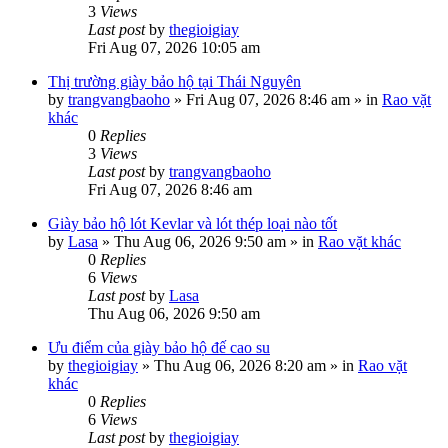
3
Views
Last post
by
thegioigiay
Fri Aug 07, 2026 10:05 am
Thị trường giày bảo hộ tại Thái Nguyên
by
trangvangbaoho
»
Fri Aug 07, 2026 8:46 am
» in
Rao vặt
khác
0
Replies
3
Views
Last post
by
trangvangbaoho
Fri Aug 07, 2026 8:46 am
Giày bảo hộ lót Kevlar và lót thép loại nào tốt
by
Lasa
»
Thu Aug 06, 2026 9:50 am
» in
Rao vặt khác
0
Replies
6
Views
Last post
by
Lasa
Thu Aug 06, 2026 9:50 am
Ưu điểm của giày bảo hộ đế cao su
by
thegioigiay
»
Thu Aug 06, 2026 8:20 am
» in
Rao vặt
khác
0
Replies
6
Views
Last post
by
thegioigiay