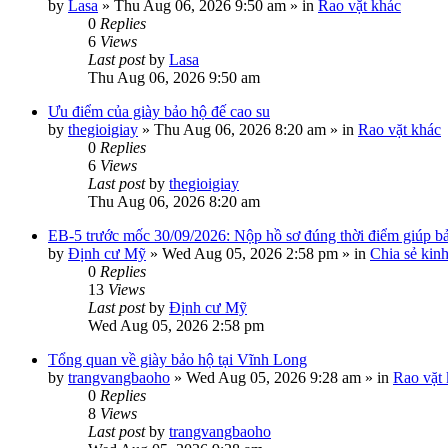
by
Lasa
»
Thu Aug 06, 2026 9:50 am
» in
Rao vặt khác
0
Replies
6
Views
Last post
by
Lasa
Thu Aug 06, 2026 9:50 am
Ưu điểm của giày bảo hộ đế cao su
by
thegioigiay
»
Thu Aug 06, 2026 8:20 am
» in
Rao vặt khác
0
Replies
6
Views
Last post
by
thegioigiay
Thu Aug 06, 2026 8:20 am
EB-5 trước mốc 30/09/2026: Nộp hồ sơ đúng thời điểm giúp bảo
by
Định cư Mỹ
»
Wed Aug 05, 2026 2:58 pm
» in
Chia sẻ kin
0
Replies
13
Views
Last post
by
Định cư Mỹ
Wed Aug 05, 2026 2:58 pm
Tổng quan về giày bảo hộ tại Vĩnh Long
by
trangvangbaoho
»
Wed Aug 05, 2026 9:28 am
» in
Rao vặt
0
Replies
8
Views
Last post
by
trangvangbaoho