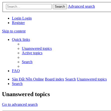
Advanced search
Search
Login
Login
Register
Skip to content
Quick links
Unanswered topics
Active topics
Search
FAQ
Sàn Đất Nền Online
Board index
Search
Unanswered topics
Search
Unanswered topics
Go to advanced search