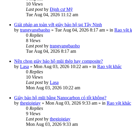
10
Views
Last post
by
Định cư Mỹ
Tue Aug 04, 2026 11:12 am
Giải pháp an toàn với giày bảo hộ tại Tây Ninh
by
trangvangbaoho
»
Tue Aug 04, 2026 8:17 am
» in
Rao vặt 
0
Replies
8
Views
Last post
by
trangvangbaoho
Tue Aug 04, 2026 8:17 am
Nên chọn giày bảo hộ mũi thép hay composite?
by
Lasa
»
Mon Aug 03, 2026 10:22 am
» in
Rao vặt khác
0
Replies
10
Views
Last post
by
Lasa
Mon Aug 03, 2026 10:22 am
Giày bảo hộ mũi bằng Nanocarbon có tốt không?
by
thegioigiay
»
Mon Aug 03, 2026 9:33 am
» in
Rao vặt khác
0
Replies
9
Views
Last post
by
thegioigiay
Mon Aug 03, 2026 9:33 am