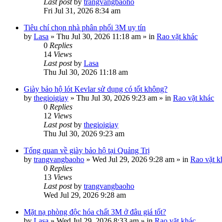
Last post
by
trangvangbaoho
Fri Jul 31, 2026 8:34 am
Tiêu chí chọn nhà phân phối 3M uy tín
by
Lasa
»
Thu Jul 30, 2026 11:18 am
» in
Rao vặt khác
0
Replies
14
Views
Last post
by
Lasa
Thu Jul 30, 2026 11:18 am
Giày bảo hộ lót Kevlar sử dụng có tốt không?
by
thegioigiay
»
Thu Jul 30, 2026 9:23 am
» in
Rao vặt khác
0
Replies
12
Views
Last post
by
thegioigiay
Thu Jul 30, 2026 9:23 am
Tổng quan về giày bảo hộ tại Quảng Trị
by
trangvangbaoho
»
Wed Jul 29, 2026 9:28 am
» in
Rao vặt k
0
Replies
13
Views
Last post
by
trangvangbaoho
Wed Jul 29, 2026 9:28 am
Mặt nạ phòng độc hóa chất 3M ở đâu giá tốt?
by
Lasa
»
Wed Jul 29, 2026 8:33 am
» in
Rao vặt khác