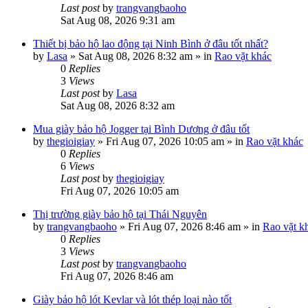
Last post
by
trangvangbaoho
Sat Aug 08, 2026 9:31 am
Thiết bị bảo hộ lao động tại Ninh Bình ở đâu tốt nhất?
by
Lasa
»
Sat Aug 08, 2026 8:32 am
» in
Rao vặt khác
0
Replies
3
Views
Last post
by
Lasa
Sat Aug 08, 2026 8:32 am
Mua giày bảo hộ Jogger tại Bình Dương ở đâu tốt
by
thegioigiay
»
Fri Aug 07, 2026 10:05 am
» in
Rao vặt khác
0
Replies
6
Views
Last post
by
thegioigiay
Fri Aug 07, 2026 10:05 am
Thị trường giày bảo hộ tại Thái Nguyên
by
trangvangbaoho
»
Fri Aug 07, 2026 8:46 am
» in
Rao vặt k
0
Replies
3
Views
Last post
by
trangvangbaoho
Fri Aug 07, 2026 8:46 am
Giày bảo hộ lót Kevlar và lót thép loại nào tốt