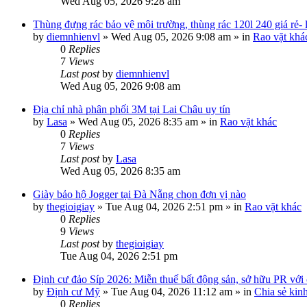
Wed Aug 05, 2026 9:28 am
Thùng đựng rác bảo vệ môi trường, thùng rác 120l 240 giá rẻ-
by
diemnhienvl
»
Wed Aug 05, 2026 9:08 am
» in
Rao vặt khá
0
Replies
7
Views
Last post
by
diemnhienvl
Wed Aug 05, 2026 9:08 am
Địa chỉ nhà phân phối 3M tại Lai Châu uy tín
by
Lasa
»
Wed Aug 05, 2026 8:35 am
» in
Rao vặt khác
0
Replies
7
Views
Last post
by
Lasa
Wed Aug 05, 2026 8:35 am
Giày bảo hộ Jogger tại Đà Nẵng chọn đơn vị nào
by
thegioigiay
»
Tue Aug 04, 2026 2:51 pm
» in
Rao vặt khác
0
Replies
9
Views
Last post
by
thegioigiay
Tue Aug 04, 2026 2:51 pm
Định cư đảo Síp 2026: Miễn thuế bất động sản, sở hữu PR với c
by
Định cư Mỹ
»
Tue Aug 04, 2026 11:12 am
» in
Chia sẻ kin
0
Replies