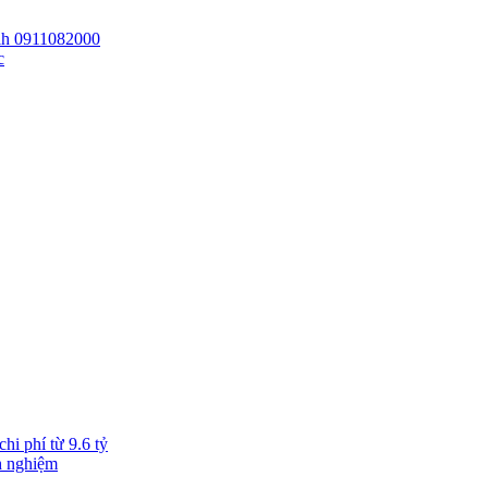
 lh 0911082000
c
hi phí từ 9.6 tỷ
h nghiệm