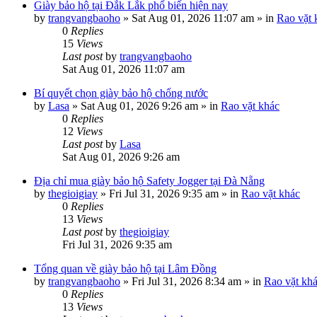
Giày bảo hộ tại Đắk Lắk phổ biến hiện nay
by
trangvangbaoho
»
Sat Aug 01, 2026 11:07 am
» in
Rao vặt 
0
Replies
15
Views
Last post
by
trangvangbaoho
Sat Aug 01, 2026 11:07 am
Bí quyết chọn giày bảo hộ chống nước
by
Lasa
»
Sat Aug 01, 2026 9:26 am
» in
Rao vặt khác
0
Replies
12
Views
Last post
by
Lasa
Sat Aug 01, 2026 9:26 am
Địa chỉ mua giày bảo hộ Safety Jogger tại Đà Nẵng
by
thegioigiay
»
Fri Jul 31, 2026 9:35 am
» in
Rao vặt khác
0
Replies
13
Views
Last post
by
thegioigiay
Fri Jul 31, 2026 9:35 am
Tổng quan về giày bảo hộ tại Lâm Đồng
by
trangvangbaoho
»
Fri Jul 31, 2026 8:34 am
» in
Rao vặt kh
0
Replies
13
Views