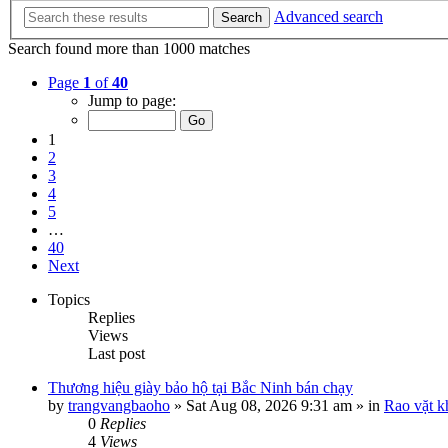
Advanced search
Search
Search found more than 1000 matches
Page
1
of
40
Jump to page:
1
2
3
4
5
…
40
Next
Topics
Replies
Views
Last post
Thương hiệu giày bảo hộ tại Bắc Ninh bán chạy
by
trangvangbaoho
»
Sat Aug 08, 2026 9:31 am
» in
Rao vặt k
0
Replies
4
Views