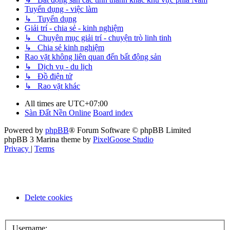
Tuyển dụng - việc làm
↳ Tuyển dụng
Giải trí - chia sẻ - kinh nghiệm
↳ Chuyên mục giải trí - chuyện trò linh tinh
↳ Chia sẻ kinh nghiệm
Rao vặt không liên quan đến bất động sản
↳ Dịch vụ - du lịch
↳ Đồ điện tử
↳ Rao vặt khác
All times are
UTC+07:00
Sàn Đất Nền Online
Board index
Powered by
phpBB
® Forum Software © phpBB Limited
phpBB 3 Marina theme by
PixelGoose Studio
Privacy
|
Terms
Delete cookies
Username: