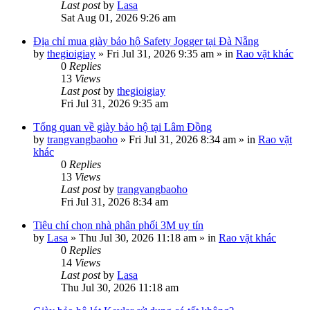
Last post
by
Lasa
Sat Aug 01, 2026 9:26 am
Địa chỉ mua giày bảo hộ Safety Jogger tại Đà Nẵng
by
thegioigiay
»
Fri Jul 31, 2026 9:35 am
» in
Rao vặt khác
0
Replies
13
Views
Last post
by
thegioigiay
Fri Jul 31, 2026 9:35 am
Tổng quan về giày bảo hộ tại Lâm Đồng
by
trangvangbaoho
»
Fri Jul 31, 2026 8:34 am
» in
Rao vặt
khác
0
Replies
13
Views
Last post
by
trangvangbaoho
Fri Jul 31, 2026 8:34 am
Tiêu chí chọn nhà phân phối 3M uy tín
by
Lasa
»
Thu Jul 30, 2026 11:18 am
» in
Rao vặt khác
0
Replies
14
Views
Last post
by
Lasa
Thu Jul 30, 2026 11:18 am