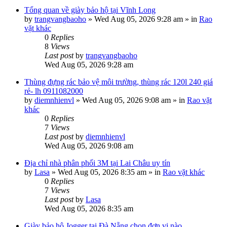
Tổng quan về giày bảo hộ tại Vĩnh Long
by
trangvangbaoho
»
Wed Aug 05, 2026 9:28 am
» in
Rao
vặt khác
0
Replies
8
Views
Last post
by
trangvangbaoho
Wed Aug 05, 2026 9:28 am
Thùng đựng rác bảo vệ môi trường, thùng rác 120l 240 giá
rẻ- lh 0911082000
by
diemnhienvl
»
Wed Aug 05, 2026 9:08 am
» in
Rao vặt
khác
0
Replies
7
Views
Last post
by
diemnhienvl
Wed Aug 05, 2026 9:08 am
Địa chỉ nhà phân phối 3M tại Lai Châu uy tín
by
Lasa
»
Wed Aug 05, 2026 8:35 am
» in
Rao vặt khác
0
Replies
7
Views
Last post
by
Lasa
Wed Aug 05, 2026 8:35 am
Giày bảo hộ Jogger tại Đà Nẵng chọn đơn vị nào