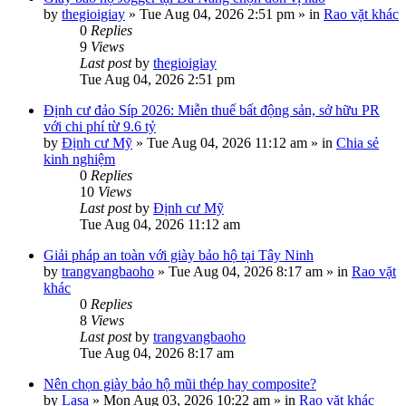
by
thegioigiay
»
Tue Aug 04, 2026 2:51 pm
» in
Rao vặt khác
0
Replies
9
Views
Last post
by
thegioigiay
Tue Aug 04, 2026 2:51 pm
Định cư đảo Síp 2026: Miễn thuế bất động sản, sở hữu PR
với chi phí từ 9.6 tỷ
by
Định cư Mỹ
»
Tue Aug 04, 2026 11:12 am
» in
Chia sẻ
kinh nghiệm
0
Replies
10
Views
Last post
by
Định cư Mỹ
Tue Aug 04, 2026 11:12 am
Giải pháp an toàn với giày bảo hộ tại Tây Ninh
by
trangvangbaoho
»
Tue Aug 04, 2026 8:17 am
» in
Rao vặt
khác
0
Replies
8
Views
Last post
by
trangvangbaoho
Tue Aug 04, 2026 8:17 am
Nên chọn giày bảo hộ mũi thép hay composite?
by
Lasa
»
Mon Aug 03, 2026 10:22 am
» in
Rao vặt khác