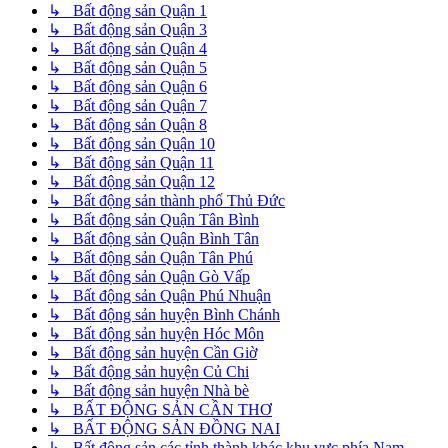
↳ Bất động sản Quận 1
↳ Bất động sản Quận 3
↳ Bất động sản Quận 4
↳ Bất động sản Quận 5
↳ Bất động sản Quận 6
↳ Bất động sản Quận 7
↳ Bất động sản Quận 8
↳ Bất động sản Quận 10
↳ Bất động sản Quận 11
↳ Bất động sản Quận 12
↳ Bất động sản thành phố Thủ Đức
↳ Bất động sản Quận Tân Bình
↳ Bất động sản Quận Bình Tân
↳ Bất động sản Quận Tân Phú
↳ Bất động sản Quận Gò Vấp
↳ Bất động sản Quận Phú Nhuận
↳ Bất động sản huyện Bình Chánh
↳ Bất động sản huyện Hóc Môn
↳ Bất động sản huyện Cần Giờ
↳ Bất động sản huyện Củ Chi
↳ Bất động sản huyện Nhà bè
↳ BẤT ĐỘNG SẢN CẦN THƠ
↳ BẤT ĐỘNG SẢN ĐỒNG NAI
↳ Bất động sản các tỉnh thành khác khu vực phía Nam