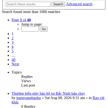
Advanced search
Search
Search found more than 1000 matches
Page
1
of
40
Jump to page:
1
2
3
4
5
…
40
Next
Topics
Replies
Views
Last post
Thương hiệu giày bảo hộ tại Bắc Ninh bán chạy
by
trangvangbaoho
»
Sat Aug 08, 2026 9:31 am
» in
Rao vặt
khác
0
Replies