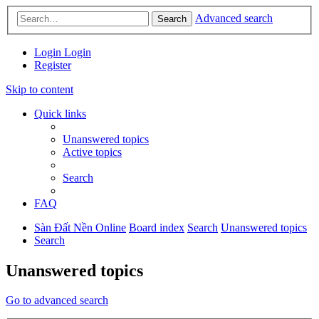
Advanced search
Search
Login
Login
Register
Skip to content
Quick links
Unanswered topics
Active topics
Search
FAQ
Sàn Đất Nền Online
Board index
Search
Unanswered topics
Search
Unanswered topics
Go to advanced search