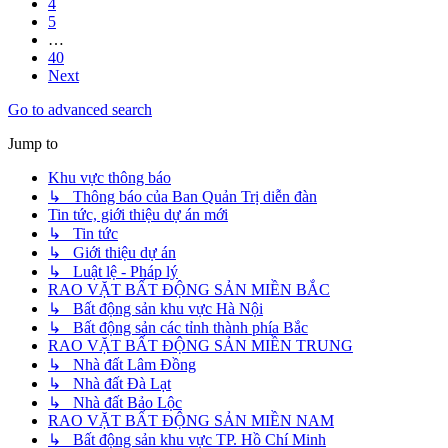
4
5
…
40
Next
Go to advanced search
Jump to
Khu vực thông báo
↳ Thông báo của Ban Quản Trị diễn đàn
Tin tức, giới thiệu dự án mới
↳ Tin tức
↳ Giới thiệu dự án
↳ Luật lệ - Pháp lý
RAO VẶT BẤT ĐỘNG SẢN MIỀN BẮC
↳ Bất động sản khu vực Hà Nội
↳ Bất động sản các tỉnh thành phía Bắc
RAO VẶT BẤT ĐỘNG SẢN MIỀN TRUNG
↳ Nhà đất Lâm Đồng
↳ Nhà đất Đà Lạt
↳ Nhà đất Bảo Lộc
RAO VẶT BẤT ĐỘNG SẢN MIỀN NAM
↳ Bất động sản khu vực TP. Hồ Chí Minh