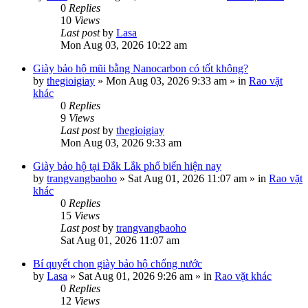
0
Replies
10
Views
Last post
by
Lasa
Mon Aug 03, 2026 10:22 am
Giày bảo hộ mũi bằng Nanocarbon có tốt không?
by
thegioigiay
»
Mon Aug 03, 2026 9:33 am
» in
Rao vặt
khác
0
Replies
9
Views
Last post
by
thegioigiay
Mon Aug 03, 2026 9:33 am
Giày bảo hộ tại Đắk Lắk phổ biến hiện nay
by
trangvangbaoho
»
Sat Aug 01, 2026 11:07 am
» in
Rao vặt
khác
0
Replies
15
Views
Last post
by
trangvangbaoho
Sat Aug 01, 2026 11:07 am
Bí quyết chọn giày bảo hộ chống nước
by
Lasa
»
Sat Aug 01, 2026 9:26 am
» in
Rao vặt khác
0
Replies
12
Views