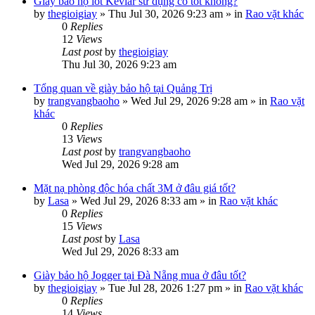
Giày bảo hộ lót Kevlar sử dụng có tốt không?
by
thegioigiay
»
Thu Jul 30, 2026 9:23 am
» in
Rao vặt khác
0
Replies
12
Views
Last post
by
thegioigiay
Thu Jul 30, 2026 9:23 am
Tổng quan về giày bảo hộ tại Quảng Trị
by
trangvangbaoho
»
Wed Jul 29, 2026 9:28 am
» in
Rao vặt
khác
0
Replies
13
Views
Last post
by
trangvangbaoho
Wed Jul 29, 2026 9:28 am
Mặt nạ phòng độc hóa chất 3M ở đâu giá tốt?
by
Lasa
»
Wed Jul 29, 2026 8:33 am
» in
Rao vặt khác
0
Replies
15
Views
Last post
by
Lasa
Wed Jul 29, 2026 8:33 am
Giày bảo hộ Jogger tại Đà Nẵng mua ở đâu tốt?
by
thegioigiay
»
Tue Jul 28, 2026 1:27 pm
» in
Rao vặt khác
0
Replies
14
Views