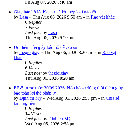
Fri Aug 07, 2026 8:46 am
Giày bảo hộ lót Kevlar và lót thép loại nào tốt
by
Lasa
»
Thu Aug 06, 2026 9:50 am
» in
Rao vặt khác
0
Replies
7
Views
Last post
by
Lasa
Thu Aug 06, 2026 9:50 am
Ưu điểm của giày bảo hộ đế cao su
by
thegioigiay
»
Thu Aug 06, 2026 8:20 am
» in
Rao vặt
khác
0
Replies
6
Views
Last post
by
thegioigiay
Thu Aug 06, 2026 8:20 am
EB-5 trước mốc 30/09/2026: Nộp hồ sơ đúng thời điểm giúp
bảo toàn lợi thế pháp lý
by
Định cư Mỹ
»
Wed Aug 05, 2026 2:58 pm
» in
Chia sẻ
kinh nghiệm
0
Replies
14
Views
Last post
by
Định cư Mỹ
Wed Aug 05, 2026 2:58 pm