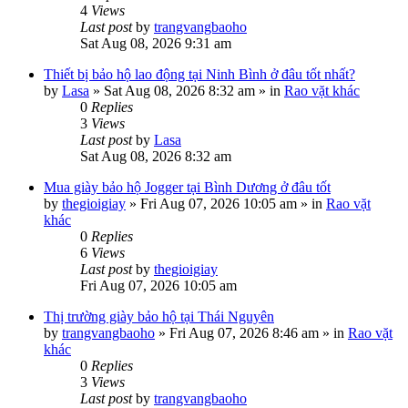
4
Views
Last post
by
trangvangbaoho
Sat Aug 08, 2026 9:31 am
Thiết bị bảo hộ lao động tại Ninh Bình ở đâu tốt nhất?
by
Lasa
»
Sat Aug 08, 2026 8:32 am
» in
Rao vặt khác
0
Replies
3
Views
Last post
by
Lasa
Sat Aug 08, 2026 8:32 am
Mua giày bảo hộ Jogger tại Bình Dương ở đâu tốt
by
thegioigiay
»
Fri Aug 07, 2026 10:05 am
» in
Rao vặt
khác
0
Replies
6
Views
Last post
by
thegioigiay
Fri Aug 07, 2026 10:05 am
Thị trường giày bảo hộ tại Thái Nguyên
by
trangvangbaoho
»
Fri Aug 07, 2026 8:46 am
» in
Rao vặt
khác
0
Replies
3
Views
Last post
by
trangvangbaoho