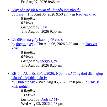
Fri Aug 07, 2026 8:46 am
Giày bảo hộ lót Kevlar và lót thép loại nào tốt
by
Lasa
»
Thu Aug 06, 2026 9:50 am
» in
Rao vặt khác
0
Replies
6
Views
Last post
by
Lasa
Thu Aug 06, 2026 9:50 am
Ưu điểm của giày bảo hộ đế cao su
by
thegioigiay
»
Thu Aug 06, 2026 8:20 am
» in
Rao vặt
khác
0
Replies
6
Views
Last post
by
thegioigiay
Thu Aug 06, 2026 8:20 am
EB-5 trước mốc 30/09/2026: Nộp hồ sơ đúng thời điểm giúp
bảo toàn lợi thế pháp lý
by
Định cư Mỹ
»
Wed Aug 05, 2026 2:58 pm
» in
Chia sẻ
kinh nghiệm
0
Replies
13
Views
Last post
by
Định cư Mỹ
Wed Aug 05, 2026 2:58 pm