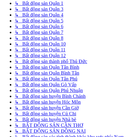
↳ Bất động sản Quận 1
↳ Bất động sản Quận 3
↳ Bất động sản Quận 4
↳ Bất động sản Quận 5
↳ Bất động sản Quận 6
↳ Bất động sản Quận 7
↳ Bất động sản Quận 8
↳ Bất động sản Quận 10
↳ Bất động sản Quận 11
↳ Bất động sản Quận 12
↳ Bất động sản thành phố Thủ Đức
↳ Bất động sản Quận Tân Bình
↳ Bất động sản Quận Bình Tân
↳ Bất động sản Quận Tân Phú
↳ Bất động sản Quận Gò Vấp
↳ Bất động sản Quận Phú Nhuận
↳ Bất động sản huyện Bình Chánh
↳ Bất động sản huyện Hóc Môn
↳ Bất động sản huyện Cần Giờ
↳ Bất động sản huyện Củ Chi
↳ Bất động sản huyện Nhà bè
↳ BẤT ĐỘNG SẢN CẦN THƠ
↳ BẤT ĐỘNG SẢN ĐỒNG NAI
↳ Bất động sản các tỉnh thành khác khu vực phía Nam