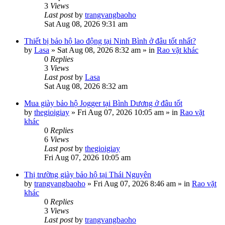
3
Views
Last post
by
trangvangbaoho
Sat Aug 08, 2026 9:31 am
Thiết bị bảo hộ lao động tại Ninh Bình ở đâu tốt nhất?
by
Lasa
»
Sat Aug 08, 2026 8:32 am
» in
Rao vặt khác
0
Replies
3
Views
Last post
by
Lasa
Sat Aug 08, 2026 8:32 am
Mua giày bảo hộ Jogger tại Bình Dương ở đâu tốt
by
thegioigiay
»
Fri Aug 07, 2026 10:05 am
» in
Rao vặt
khác
0
Replies
6
Views
Last post
by
thegioigiay
Fri Aug 07, 2026 10:05 am
Thị trường giày bảo hộ tại Thái Nguyên
by
trangvangbaoho
»
Fri Aug 07, 2026 8:46 am
» in
Rao vặt
khác
0
Replies
3
Views
Last post
by
trangvangbaoho