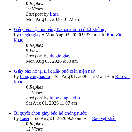
0
Replies
10
Views
Last post
by
Lasa
Mon Aug 03, 2026 10:22 am
Giày bảo hộ mũi bằng Nanocarbon có tốt không?
by
thegioigiay
»
Mon Aug 03, 2026 9:33 am
» in
Rao vặt
khác
0
Replies
9
Views
Last post
by
thegioigiay
Mon Aug 03, 2026 9:33 am
Giày bảo hộ tại Đắk Lắk phổ biến hiện nay
by
trangvangbaoho
»
Sat Aug 01, 2026 11:07 am
» in
Rao vặt
khác
0
Replies
15
Views
Last post
by
trangvangbaoho
Sat Aug 01, 2026 11:07 am
Bí quyết chọn giày bảo hộ chống nước
by
Lasa
»
Sat Aug 01, 2026 9:26 am
» in
Rao vặt khác
0
Replies
12
Views