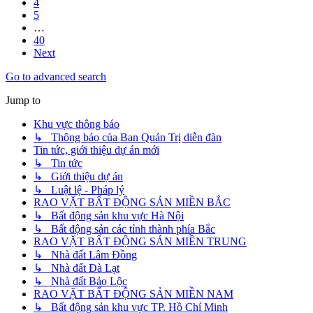
4
5
…
40
Next
Go to advanced search
Jump to
Khu vực thông báo
↳ Thông báo của Ban Quản Trị diễn đàn
Tin tức, giới thiệu dự án mới
↳ Tin tức
↳ Giới thiệu dự án
↳ Luật lệ - Pháp lý
RAO VẶT BẤT ĐỘNG SẢN MIỀN BẮC
↳ Bất động sản khu vực Hà Nội
↳ Bất động sản các tỉnh thành phía Bắc
RAO VẶT BẤT ĐỘNG SẢN MIỀN TRUNG
↳ Nhà đất Lâm Đồng
↳ Nhà đất Đà Lạt
↳ Nhà đất Bảo Lộc
RAO VẶT BẤT ĐỘNG SẢN MIỀN NAM
↳ Bất động sản khu vực TP. Hồ Chí Minh