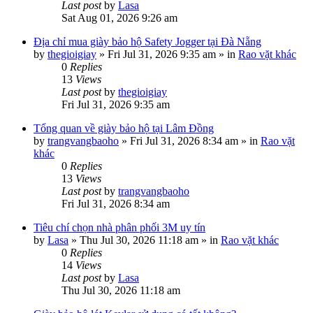
Last post
by
Lasa
Sat Aug 01, 2026 9:26 am
Địa chỉ mua giày bảo hộ Safety Jogger tại Đà Nẵng
by
thegioigiay
»
Fri Jul 31, 2026 9:35 am
» in
Rao vặt khác
0
Replies
13
Views
Last post
by
thegioigiay
Fri Jul 31, 2026 9:35 am
Tổng quan về giày bảo hộ tại Lâm Đồng
by
trangvangbaoho
»
Fri Jul 31, 2026 8:34 am
» in
Rao vặt
khác
0
Replies
13
Views
Last post
by
trangvangbaoho
Fri Jul 31, 2026 8:34 am
Tiêu chí chọn nhà phân phối 3M uy tín
by
Lasa
»
Thu Jul 30, 2026 11:18 am
» in
Rao vặt khác
0
Replies
14
Views
Last post
by
Lasa
Thu Jul 30, 2026 11:18 am