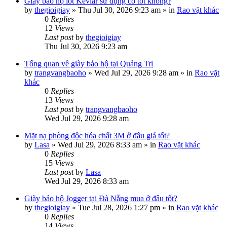
Giày bảo hộ lót Kevlar sử dụng có tốt không?
by
thegioigiay
»
Thu Jul 30, 2026 9:23 am
» in
Rao vặt khác
0
Replies
12
Views
Last post
by
thegioigiay
Thu Jul 30, 2026 9:23 am
Tổng quan về giày bảo hộ tại Quảng Trị
by
trangvangbaoho
»
Wed Jul 29, 2026 9:28 am
» in
Rao vặt
khác
0
Replies
13
Views
Last post
by
trangvangbaoho
Wed Jul 29, 2026 9:28 am
Mặt nạ phòng độc hóa chất 3M ở đâu giá tốt?
by
Lasa
»
Wed Jul 29, 2026 8:33 am
» in
Rao vặt khác
0
Replies
15
Views
Last post
by
Lasa
Wed Jul 29, 2026 8:33 am
Giày bảo hộ Jogger tại Đà Nẵng mua ở đâu tốt?
by
thegioigiay
»
Tue Jul 28, 2026 1:27 pm
» in
Rao vặt khác
0
Replies
14
Views