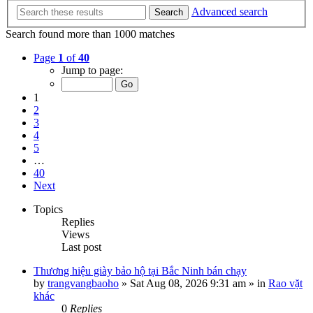
Advanced search
Search
Search found more than 1000 matches
Page
1
of
40
Jump to page:
1
2
3
4
5
…
40
Next
Topics
Replies
Views
Last post
Thương hiệu giày bảo hộ tại Bắc Ninh bán chạy
by
trangvangbaoho
»
Sat Aug 08, 2026 9:31 am
» in
Rao vặt
khác
0
Replies