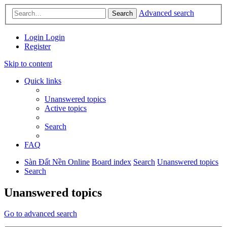
Advanced search
Search
Login
Login
Register
Skip to content
Quick links
Unanswered topics
Active topics
Search
FAQ
Sàn Đất Nền Online
Board index
Search
Unanswered topics
Search
Unanswered topics
Go to advanced search