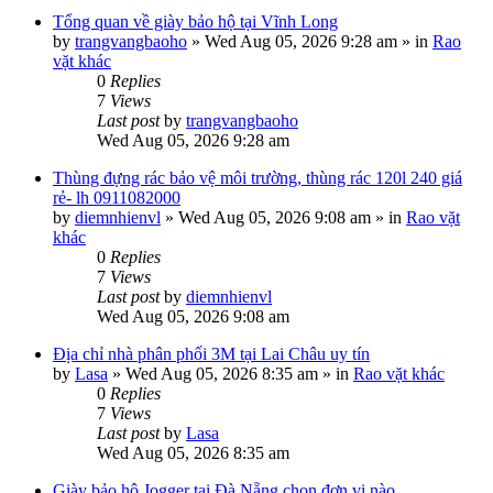
Tổng quan về giày bảo hộ tại Vĩnh Long
by
trangvangbaoho
»
Wed Aug 05, 2026 9:28 am
» in
Rao
vặt khác
0
Replies
7
Views
Last post
by
trangvangbaoho
Wed Aug 05, 2026 9:28 am
Thùng đựng rác bảo vệ môi trường, thùng rác 120l 240 giá
rẻ- lh 0911082000
by
diemnhienvl
»
Wed Aug 05, 2026 9:08 am
» in
Rao vặt
khác
0
Replies
7
Views
Last post
by
diemnhienvl
Wed Aug 05, 2026 9:08 am
Địa chỉ nhà phân phối 3M tại Lai Châu uy tín
by
Lasa
»
Wed Aug 05, 2026 8:35 am
» in
Rao vặt khác
0
Replies
7
Views
Last post
by
Lasa
Wed Aug 05, 2026 8:35 am
Giày bảo hộ Jogger tại Đà Nẵng chọn đơn vị nào