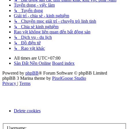
Tuyển dụng - việc làm
↳ Tuyển dụng
Giải trí - chia sẻ - kinh nghiệm
↳ Chuyên mục giải trí - chuyện trò linh tinh
↳ Chia sẻ kinh nghiệm
Rao vặt không liên quan đến bất động sản
↳ Dịch vụ - du lịch
↳ Đồ điện tử
↳ Rao vặt khác
All times are
UTC+07:00
Sàn Đất Nền Online
Board index
Powered by
phpBB
® Forum Software © phpBB Limited
phpBB 3 Marina theme by
PixelGoose Studio
Privacy
|
Terms
Delete cookies
Username: