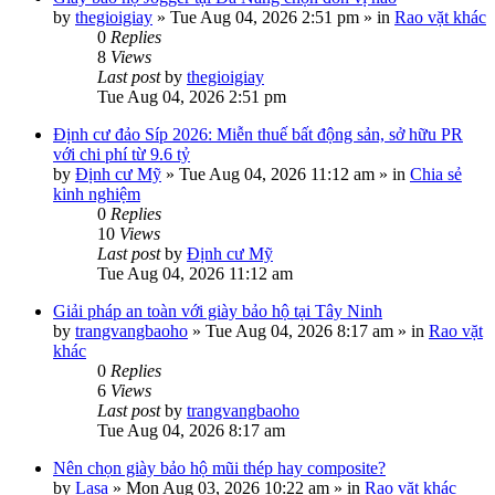
by
thegioigiay
»
Tue Aug 04, 2026 2:51 pm
» in
Rao vặt khác
0
Replies
8
Views
Last post
by
thegioigiay
Tue Aug 04, 2026 2:51 pm
Định cư đảo Síp 2026: Miễn thuế bất động sản, sở hữu PR
với chi phí từ 9.6 tỷ
by
Định cư Mỹ
»
Tue Aug 04, 2026 11:12 am
» in
Chia sẻ
kinh nghiệm
0
Replies
10
Views
Last post
by
Định cư Mỹ
Tue Aug 04, 2026 11:12 am
Giải pháp an toàn với giày bảo hộ tại Tây Ninh
by
trangvangbaoho
»
Tue Aug 04, 2026 8:17 am
» in
Rao vặt
khác
0
Replies
6
Views
Last post
by
trangvangbaoho
Tue Aug 04, 2026 8:17 am
Nên chọn giày bảo hộ mũi thép hay composite?
by
Lasa
»
Mon Aug 03, 2026 10:22 am
» in
Rao vặt khác