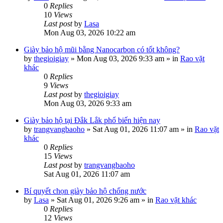
0
Replies
10
Views
Last post
by
Lasa
Mon Aug 03, 2026 10:22 am
Giày bảo hộ mũi bằng Nanocarbon có tốt không?
by
thegioigiay
»
Mon Aug 03, 2026 9:33 am
» in
Rao vặt
khác
0
Replies
9
Views
Last post
by
thegioigiay
Mon Aug 03, 2026 9:33 am
Giày bảo hộ tại Đắk Lắk phổ biến hiện nay
by
trangvangbaoho
»
Sat Aug 01, 2026 11:07 am
» in
Rao vặt
khác
0
Replies
15
Views
Last post
by
trangvangbaoho
Sat Aug 01, 2026 11:07 am
Bí quyết chọn giày bảo hộ chống nước
by
Lasa
»
Sat Aug 01, 2026 9:26 am
» in
Rao vặt khác
0
Replies
12
Views