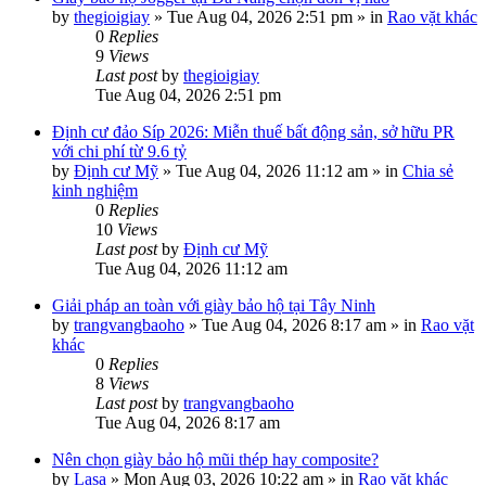
by
thegioigiay
»
Tue Aug 04, 2026 2:51 pm
» in
Rao vặt khác
0
Replies
9
Views
Last post
by
thegioigiay
Tue Aug 04, 2026 2:51 pm
Định cư đảo Síp 2026: Miễn thuế bất động sản, sở hữu PR
với chi phí từ 9.6 tỷ
by
Định cư Mỹ
»
Tue Aug 04, 2026 11:12 am
» in
Chia sẻ
kinh nghiệm
0
Replies
10
Views
Last post
by
Định cư Mỹ
Tue Aug 04, 2026 11:12 am
Giải pháp an toàn với giày bảo hộ tại Tây Ninh
by
trangvangbaoho
»
Tue Aug 04, 2026 8:17 am
» in
Rao vặt
khác
0
Replies
8
Views
Last post
by
trangvangbaoho
Tue Aug 04, 2026 8:17 am
Nên chọn giày bảo hộ mũi thép hay composite?
by
Lasa
»
Mon Aug 03, 2026 10:22 am
» in
Rao vặt khác