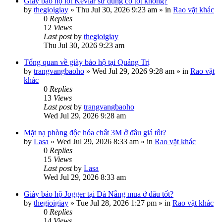
Giày bảo hộ lót Kevlar sử dụng có tốt không?
by
thegioigiay
»
Thu Jul 30, 2026 9:23 am
» in
Rao vặt khác
0
Replies
12
Views
Last post
by
thegioigiay
Thu Jul 30, 2026 9:23 am
Tổng quan về giày bảo hộ tại Quảng Trị
by
trangvangbaoho
»
Wed Jul 29, 2026 9:28 am
» in
Rao vặt
khác
0
Replies
13
Views
Last post
by
trangvangbaoho
Wed Jul 29, 2026 9:28 am
Mặt nạ phòng độc hóa chất 3M ở đâu giá tốt?
by
Lasa
»
Wed Jul 29, 2026 8:33 am
» in
Rao vặt khác
0
Replies
15
Views
Last post
by
Lasa
Wed Jul 29, 2026 8:33 am
Giày bảo hộ Jogger tại Đà Nẵng mua ở đâu tốt?
by
thegioigiay
»
Tue Jul 28, 2026 1:27 pm
» in
Rao vặt khác
0
Replies
14
Views