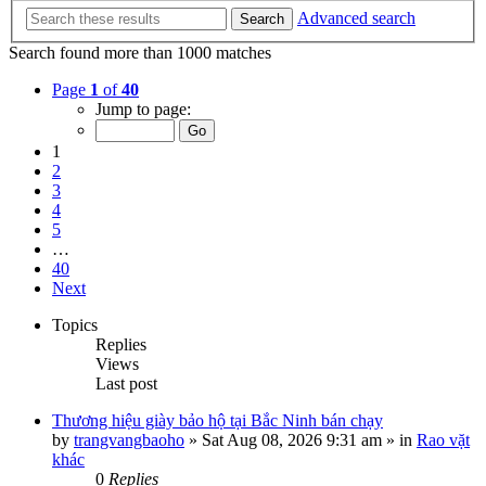
Advanced search
Search
Search found more than 1000 matches
Page
1
of
40
Jump to page:
1
2
3
4
5
…
40
Next
Topics
Replies
Views
Last post
Thương hiệu giày bảo hộ tại Bắc Ninh bán chạy
by
trangvangbaoho
»
Sat Aug 08, 2026 9:31 am
» in
Rao vặt
khác
0
Replies