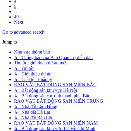
4
5
…
40
Next
Go to advanced search
Jump to
Khu vực thông báo
↳ Thông báo của Ban Quản Trị diễn đàn
Tin tức, giới thiệu dự án mới
↳ Tin tức
↳ Giới thiệu dự án
↳ Luật lệ - Pháp lý
RAO VẶT BẤT ĐỘNG SẢN MIỀN BẮC
↳ Bất động sản khu vực Hà Nội
↳ Bất động sản các tỉnh thành phía Bắc
RAO VẶT BẤT ĐỘNG SẢN MIỀN TRUNG
↳ Nhà đất Lâm Đồng
↳ Nhà đất Đà Lạt
↳ Nhà đất Bảo Lộc
RAO VẶT BẤT ĐỘNG SẢN MIỀN NAM
↳ Bất động sản khu vực TP. Hồ Chí Minh