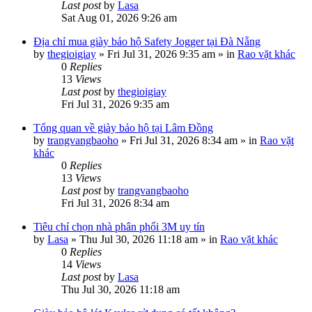
Last post
by
Lasa
Sat Aug 01, 2026 9:26 am
Địa chỉ mua giày bảo hộ Safety Jogger tại Đà Nẵng
by
thegioigiay
»
Fri Jul 31, 2026 9:35 am
» in
Rao vặt khác
0
Replies
13
Views
Last post
by
thegioigiay
Fri Jul 31, 2026 9:35 am
Tổng quan về giày bảo hộ tại Lâm Đồng
by
trangvangbaoho
»
Fri Jul 31, 2026 8:34 am
» in
Rao vặt
khác
0
Replies
13
Views
Last post
by
trangvangbaoho
Fri Jul 31, 2026 8:34 am
Tiêu chí chọn nhà phân phối 3M uy tín
by
Lasa
»
Thu Jul 30, 2026 11:18 am
» in
Rao vặt khác
0
Replies
14
Views
Last post
by
Lasa
Thu Jul 30, 2026 11:18 am