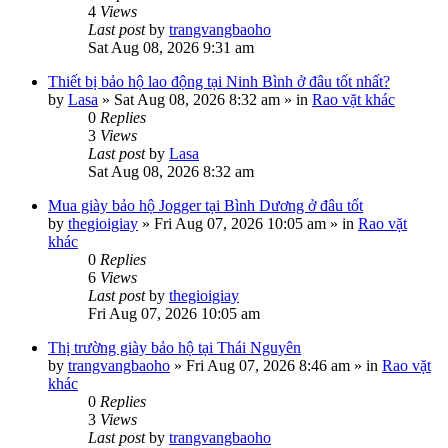
4
Views
Last post
by
trangvangbaoho
Sat Aug 08, 2026 9:31 am
Thiết bị bảo hộ lao động tại Ninh Bình ở đâu tốt nhất?
by
Lasa
»
Sat Aug 08, 2026 8:32 am
» in
Rao vặt khác
0
Replies
3
Views
Last post
by
Lasa
Sat Aug 08, 2026 8:32 am
Mua giày bảo hộ Jogger tại Bình Dương ở đâu tốt
by
thegioigiay
»
Fri Aug 07, 2026 10:05 am
» in
Rao vặt
khác
0
Replies
6
Views
Last post
by
thegioigiay
Fri Aug 07, 2026 10:05 am
Thị trường giày bảo hộ tại Thái Nguyên
by
trangvangbaoho
»
Fri Aug 07, 2026 8:46 am
» in
Rao vặt
khác
0
Replies
3
Views
Last post
by
trangvangbaoho