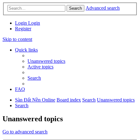
Advanced search
Search
Login
Login
Register
Skip to content
Quick links
Unanswered topics
Active topics
Search
FAQ
Sàn Đất Nền Online
Board index
Search
Unanswered topics
Search
Unanswered topics
Go to advanced search