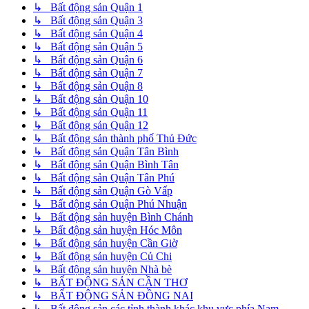
↳ Bất động sản Quận 1
↳ Bất động sản Quận 3
↳ Bất động sản Quận 4
↳ Bất động sản Quận 5
↳ Bất động sản Quận 6
↳ Bất động sản Quận 7
↳ Bất động sản Quận 8
↳ Bất động sản Quận 10
↳ Bất động sản Quận 11
↳ Bất động sản Quận 12
↳ Bất động sản thành phố Thủ Đức
↳ Bất động sản Quận Tân Bình
↳ Bất động sản Quận Bình Tân
↳ Bất động sản Quận Tân Phú
↳ Bất động sản Quận Gò Vấp
↳ Bất động sản Quận Phú Nhuận
↳ Bất động sản huyện Bình Chánh
↳ Bất động sản huyện Hóc Môn
↳ Bất động sản huyện Cần Giờ
↳ Bất động sản huyện Củ Chi
↳ Bất động sản huyện Nhà bè
↳ BẤT ĐỘNG SẢN CẦN THƠ
↳ BẤT ĐỘNG SẢN ĐỒNG NAI
↳ Bất động sản các tỉnh thành khác khu vực phía Nam