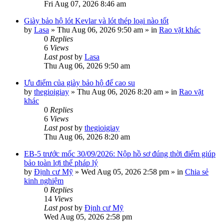
Fri Aug 07, 2026 8:46 am
Giày bảo hộ lót Kevlar và lót thép loại nào tốt
by
Lasa
»
Thu Aug 06, 2026 9:50 am
» in
Rao vặt khác
0
Replies
6
Views
Last post
by
Lasa
Thu Aug 06, 2026 9:50 am
Ưu điểm của giày bảo hộ đế cao su
by
thegioigiay
»
Thu Aug 06, 2026 8:20 am
» in
Rao vặt
khác
0
Replies
6
Views
Last post
by
thegioigiay
Thu Aug 06, 2026 8:20 am
EB-5 trước mốc 30/09/2026: Nộp hồ sơ đúng thời điểm giúp
bảo toàn lợi thế pháp lý
by
Định cư Mỹ
»
Wed Aug 05, 2026 2:58 pm
» in
Chia sẻ
kinh nghiệm
0
Replies
14
Views
Last post
by
Định cư Mỹ
Wed Aug 05, 2026 2:58 pm