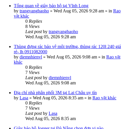
Tổng quan về giày bảo hộ tại Vĩnh Long
by
trangvangbaoho
»
Wed Aug 05, 2026 9:28 am
» in
Rao
vặt khác
0
Replies
8
Views
Last post
by
trangvangbaoho
Wed Aug 05, 2026 9:28 am
Thùng đựng rác bảo vệ môi trường, thùng rác 120l 240 giá
rẻ- lh 0911082000
by
diemnhienvl
»
Wed Aug 05, 2026 9:08 am
» in
Rao vặt
khác
0
Replies
7
Views
Last post
by
diemnhienvl
Wed Aug 05, 2026 9:08 am
Địa chỉ nhà phân phối 3M tại Lai Châu uy tín
by
Lasa
»
Wed Aug 05, 2026 8:35 am
» in
Rao vặt khác
0
Replies
7
Views
Last post
by
Lasa
Wed Aug 05, 2026 8:35 am
Giày bảo hộ Jogger tại Đà Nẵng chọn đơn vị nào