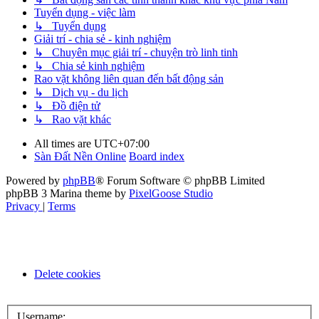
Tuyển dụng - việc làm
↳ Tuyển dụng
Giải trí - chia sẻ - kinh nghiệm
↳ Chuyên mục giải trí - chuyện trò linh tinh
↳ Chia sẻ kinh nghiệm
Rao vặt không liên quan đến bất động sản
↳ Dịch vụ - du lịch
↳ Đồ điện tử
↳ Rao vặt khác
All times are
UTC+07:00
Sàn Đất Nền Online
Board index
Powered by
phpBB
® Forum Software © phpBB Limited
phpBB 3 Marina theme by
PixelGoose Studio
Privacy
|
Terms
Delete cookies
Username: