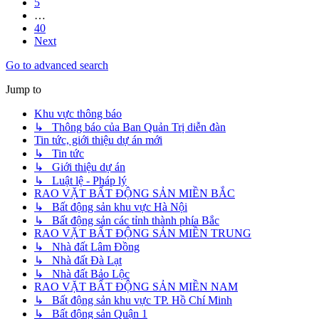
5
…
40
Next
Go to advanced search
Jump to
Khu vực thông báo
↳ Thông báo của Ban Quản Trị diễn đàn
Tin tức, giới thiệu dự án mới
↳ Tin tức
↳ Giới thiệu dự án
↳ Luật lệ - Pháp lý
RAO VẶT BẤT ĐỘNG SẢN MIỀN BẮC
↳ Bất động sản khu vực Hà Nội
↳ Bất động sản các tỉnh thành phía Bắc
RAO VẶT BẤT ĐỘNG SẢN MIỀN TRUNG
↳ Nhà đất Lâm Đồng
↳ Nhà đất Đà Lạt
↳ Nhà đất Bảo Lộc
RAO VẶT BẤT ĐỘNG SẢN MIỀN NAM
↳ Bất động sản khu vực TP. Hồ Chí Minh
↳ Bất động sản Quận 1