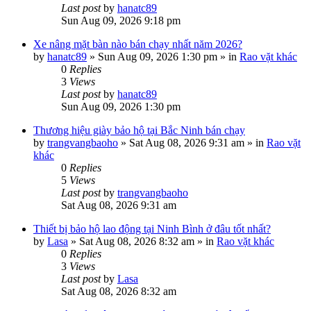
Last post
by
hanatc89
Sun Aug 09, 2026 9:18 pm
Xe nâng mặt bàn nào bán chạy nhất năm 2026?
by
hanatc89
»
Sun Aug 09, 2026 1:30 pm
» in
Rao vặt khác
0
Replies
3
Views
Last post
by
hanatc89
Sun Aug 09, 2026 1:30 pm
Thương hiệu giày bảo hộ tại Bắc Ninh bán chạy
by
trangvangbaoho
»
Sat Aug 08, 2026 9:31 am
» in
Rao vặt
khác
0
Replies
5
Views
Last post
by
trangvangbaoho
Sat Aug 08, 2026 9:31 am
Thiết bị bảo hộ lao động tại Ninh Bình ở đâu tốt nhất?
by
Lasa
»
Sat Aug 08, 2026 8:32 am
» in
Rao vặt khác
0
Replies
3
Views
Last post
by
Lasa
Sat Aug 08, 2026 8:32 am