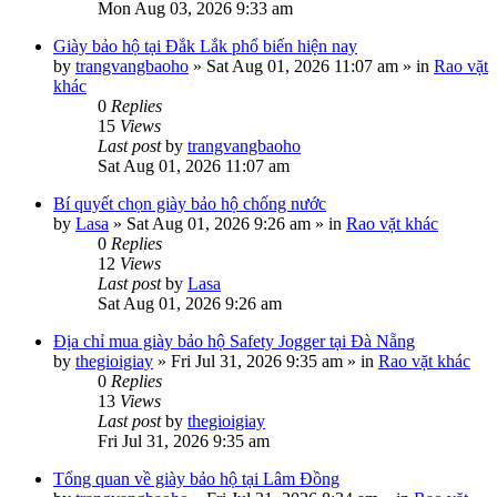
Mon Aug 03, 2026 9:33 am
Giày bảo hộ tại Đắk Lắk phổ biến hiện nay
by
trangvangbaoho
»
Sat Aug 01, 2026 11:07 am
» in
Rao vặt
khác
0
Replies
15
Views
Last post
by
trangvangbaoho
Sat Aug 01, 2026 11:07 am
Bí quyết chọn giày bảo hộ chống nước
by
Lasa
»
Sat Aug 01, 2026 9:26 am
» in
Rao vặt khác
0
Replies
12
Views
Last post
by
Lasa
Sat Aug 01, 2026 9:26 am
Địa chỉ mua giày bảo hộ Safety Jogger tại Đà Nẵng
by
thegioigiay
»
Fri Jul 31, 2026 9:35 am
» in
Rao vặt khác
0
Replies
13
Views
Last post
by
thegioigiay
Fri Jul 31, 2026 9:35 am
Tổng quan về giày bảo hộ tại Lâm Đồng