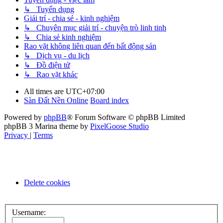
↳ Tuyển dụng
Giải trí - chia sẻ - kinh nghiệm
↳ Chuyên mục giải trí - chuyện trò linh tinh
↳ Chia sẻ kinh nghiệm
Rao vặt không liên quan đến bất động sản
↳ Dịch vụ - du lịch
↳ Đồ điện tử
↳ Rao vặt khác
All times are
UTC+07:00
Sàn Đất Nền Online
Board index
Powered by
phpBB
® Forum Software © phpBB Limited
phpBB 3 Marina theme by
PixelGoose Studio
Privacy
|
Terms
Delete cookies
Username: