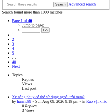
Advanced search
Search
Search found more than 1000 matches
Page
1
of
40
Jump to page:
1
2
3
4
5
…
40
Next
Topics
Replies
Views
Last post
Xe nâng phuy có thể sử dụng ngoài trời mưa?
by
hanatc89
»
Sun Aug 09, 2026 9:18 pm
» in
Rao vặt khác
0
Replies
3
Views