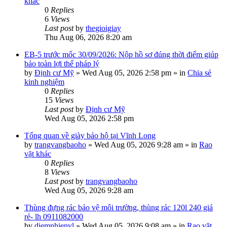
khác
0
Replies
6
Views
Last post
by
thegioigiay
Thu Aug 06, 2026 8:20 am
EB-5 trước mốc 30/09/2026: Nộp hồ sơ đúng thời điểm giúp
bảo toàn lợi thế pháp lý
by
Định cư Mỹ
»
Wed Aug 05, 2026 2:58 pm
» in
Chia sẻ
kinh nghiệm
0
Replies
15
Views
Last post
by
Định cư Mỹ
Wed Aug 05, 2026 2:58 pm
Tổng quan về giày bảo hộ tại Vĩnh Long
by
trangvangbaoho
»
Wed Aug 05, 2026 9:28 am
» in
Rao
vặt khác
0
Replies
8
Views
Last post
by
trangvangbaoho
Wed Aug 05, 2026 9:28 am
Thùng đựng rác bảo vệ môi trường, thùng rác 120l 240 giá
rẻ- lh 0911082000
by
diemnhienvl
»
Wed Aug 05, 2026 9:08 am
» in
Rao vặt