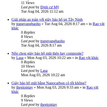
11
Views
Last post
by
Định cư Mỹ
Tue Aug 04, 2026 11:12 am
Giải pháp an toàn với giày bảo hộ tại Tây Ninh
by
trangvangbaoho
»
Tue Aug 04, 2026 8:17 am
» in
Rao vặt
khác
0
Replies
8
Views
Last post
by
trangvangbaoho
Tue Aug 04, 2026 8:17 am
Nên chọn giày bảo hộ mũi thép hay composite?
by
Lasa
»
Mon Aug 03, 2026 10:22 am
» in
Rao vặt khác
0
Replies
10
Views
Last post
by
Lasa
Mon Aug 03, 2026 10:22 am
Giày bảo hộ mũi bằng Nanocarbon có tốt không?
by
thegioigiay
»
Mon Aug 03, 2026 9:33 am
» in
Rao vặt
khác
0
Replies
9
Views
Last post
by
thegioigiay