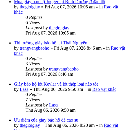
Mua giày bảo hộ Jogger tại Bình Dương ở đâu tốt
by
thegioigiay
»
Fri Aug 07, 2026 10:05 am
» in
Rao vặt
khác
0
Replies
6
Views
Last post
by
thegioigiay
Fri Aug 07, 2026 10:05 am
Thị trường giày bảo hộ tại Thái Nguyên
by
trangvangbaoho
»
Fri Aug 07, 2026 8:46 am
» in
Rao vặt
khác
0
Replies
3
Views
Last post
by
trangvangbaoho
Fri Aug 07, 2026 8:46 am
Giày bảo hộ lót Kevlar và lót thép loại nào tốt
by
Lasa
»
Thu Aug 06, 2026 9:50 am
» in
Rao vặt khác
0
Replies
7
Views
Last post
by
Lasa
Thu Aug 06, 2026 9:50 am
Ưu điểm của giày bảo hộ đế cao su
by
thegioigiay
»
Thu Aug 06, 2026 8:20 am
» in
Rao vặt