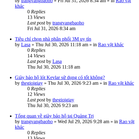
by
trangvangbaoho
»
Fri Jul 31, 2026 8:34 am
» in
Rao vặt
khác
0
Replies
13
Views
Last post
by
trangvangbaoho
Fri Jul 31, 2026 8:34 am
Tiêu chí chọn nhà phân phối 3M uy tín
by
Lasa
»
Thu Jul 30, 2026 11:18 am
» in
Rao vặt khác
0
Replies
14
Views
Last post
by
Lasa
Thu Jul 30, 2026 11:18 am
Giày bảo hộ lót Kevlar sử dụng có tốt không?
by
thegioigiay
»
Thu Jul 30, 2026 9:23 am
» in
Rao vặt khác
0
Replies
12
Views
Last post
by
thegioigiay
Thu Jul 30, 2026 9:23 am
Tổng quan về giày bảo hộ tại Quảng Trị
by
trangvangbaoho
»
Wed Jul 29, 2026 9:28 am
» in
Rao vặt
khác
0
Replies
13
Views