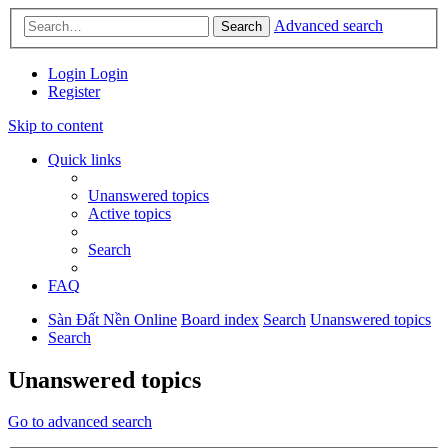
Advanced search
Search
Login
Login
Register
Skip to content
Quick links
Unanswered topics
Active topics
Search
FAQ
Sàn Đất Nền Online
Board index
Search
Unanswered topics
Search
Unanswered topics
Go to advanced search