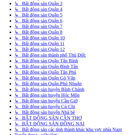
↳ Bất động sản Quận 3
↳ Bất động sản Quận 4
↳ Bất động sản Quận 5
↳ Bất động sản Quận 6
↳ Bất động sản Quận 7
↳ Bất động sản Quận 8
↳ Bất động sản Quận 10
↳ Bất động sản Quận 11
↳ Bất động sản Quận 12
↳ Bất động sản thành phố Thủ Đức
↳ Bất động sản Quận Tân Bình
↳ Bất động sản Quận Bình Tân
↳ Bất động sản Quận Tân Phú
↳ Bất động sản Quận Gò Vấp
↳ Bất động sản Quận Phú Nhuận
↳ Bất động sản huyện Bình Chánh
↳ Bất động sản huyện Hóc Môn
↳ Bất động sản huyện Cần Giờ
↳ Bất động sản huyện Củ Chi
↳ Bất động sản huyện Nhà bè
↳ BẤT ĐỘNG SẢN CẦN THƠ
↳ BẤT ĐỘNG SẢN ĐỒNG NAI
↳ Bất động sản các tỉnh thành khác khu vực phía Nam
Tuyển dụng - việc làm