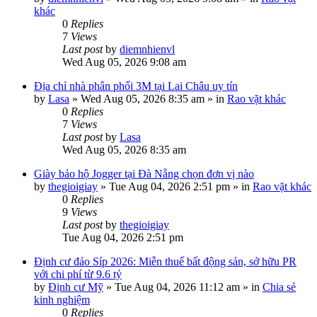
khác
0
Replies
7
Views
Last post
by
diemnhienvl
Wed Aug 05, 2026 9:08 am
Địa chỉ nhà phân phối 3M tại Lai Châu uy tín
by
Lasa
»
Wed Aug 05, 2026 8:35 am
» in
Rao vặt khác
0
Replies
7
Views
Last post
by
Lasa
Wed Aug 05, 2026 8:35 am
Giày bảo hộ Jogger tại Đà Nẵng chọn đơn vị nào
by
thegioigiay
»
Tue Aug 04, 2026 2:51 pm
» in
Rao vặt khác
0
Replies
9
Views
Last post
by
thegioigiay
Tue Aug 04, 2026 2:51 pm
Định cư đảo Síp 2026: Miễn thuế bất động sản, sở hữu PR
với chi phí từ 9.6 tỷ
by
Định cư Mỹ
»
Tue Aug 04, 2026 11:12 am
» in
Chia sẻ
kinh nghiệm
0
Replies