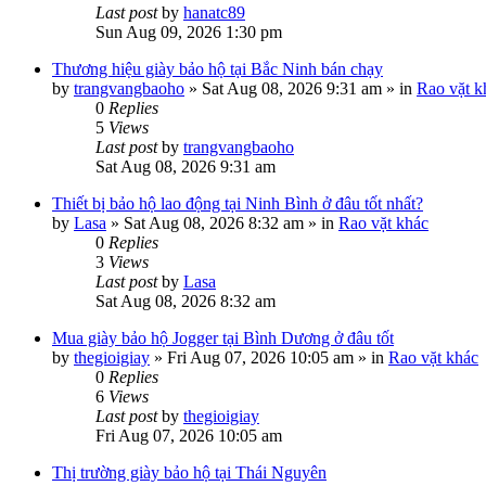
Last post
by
hanatc89
Sun Aug 09, 2026 1:30 pm
Thương hiệu giày bảo hộ tại Bắc Ninh bán chạy
by
trangvangbaoho
»
Sat Aug 08, 2026 9:31 am
» in
Rao vặt k
0
Replies
5
Views
Last post
by
trangvangbaoho
Sat Aug 08, 2026 9:31 am
Thiết bị bảo hộ lao động tại Ninh Bình ở đâu tốt nhất?
by
Lasa
»
Sat Aug 08, 2026 8:32 am
» in
Rao vặt khác
0
Replies
3
Views
Last post
by
Lasa
Sat Aug 08, 2026 8:32 am
Mua giày bảo hộ Jogger tại Bình Dương ở đâu tốt
by
thegioigiay
»
Fri Aug 07, 2026 10:05 am
» in
Rao vặt khác
0
Replies
6
Views
Last post
by
thegioigiay
Fri Aug 07, 2026 10:05 am
Thị trường giày bảo hộ tại Thái Nguyên