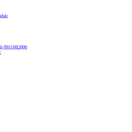
 khác
 lh 0911082000
c