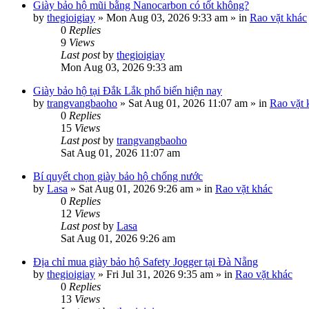
Giày bảo hộ mũi bằng Nanocarbon có tốt không?
by
thegioigiay
»
Mon Aug 03, 2026 9:33 am
» in
Rao vặt khác
0
Replies
9
Views
Last post
by
thegioigiay
Mon Aug 03, 2026 9:33 am
Giày bảo hộ tại Đắk Lắk phổ biến hiện nay
by
trangvangbaoho
»
Sat Aug 01, 2026 11:07 am
» in
Rao vặt 
0
Replies
15
Views
Last post
by
trangvangbaoho
Sat Aug 01, 2026 11:07 am
Bí quyết chọn giày bảo hộ chống nước
by
Lasa
»
Sat Aug 01, 2026 9:26 am
» in
Rao vặt khác
0
Replies
12
Views
Last post
by
Lasa
Sat Aug 01, 2026 9:26 am
Địa chỉ mua giày bảo hộ Safety Jogger tại Đà Nẵng
by
thegioigiay
»
Fri Jul 31, 2026 9:35 am
» in
Rao vặt khác
0
Replies
13
Views