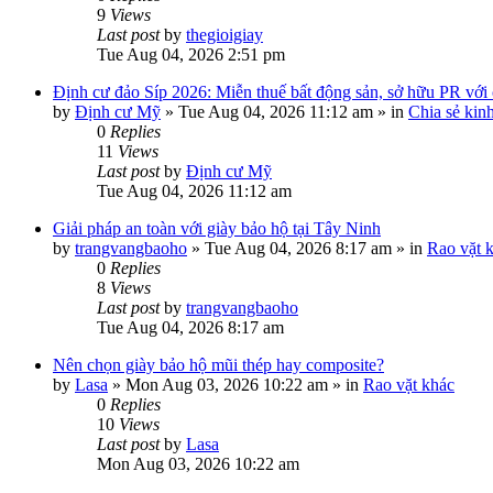
9
Views
Last post
by
thegioigiay
Tue Aug 04, 2026 2:51 pm
Định cư đảo Síp 2026: Miễn thuế bất động sản, sở hữu PR với c
by
Định cư Mỹ
»
Tue Aug 04, 2026 11:12 am
» in
Chia sẻ kin
0
Replies
11
Views
Last post
by
Định cư Mỹ
Tue Aug 04, 2026 11:12 am
Giải pháp an toàn với giày bảo hộ tại Tây Ninh
by
trangvangbaoho
»
Tue Aug 04, 2026 8:17 am
» in
Rao vặt 
0
Replies
8
Views
Last post
by
trangvangbaoho
Tue Aug 04, 2026 8:17 am
Nên chọn giày bảo hộ mũi thép hay composite?
by
Lasa
»
Mon Aug 03, 2026 10:22 am
» in
Rao vặt khác
0
Replies
10
Views
Last post
by
Lasa
Mon Aug 03, 2026 10:22 am