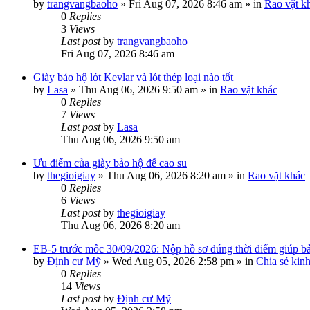
by
trangvangbaoho
»
Fri Aug 07, 2026 8:46 am
» in
Rao vặt k
0
Replies
3
Views
Last post
by
trangvangbaoho
Fri Aug 07, 2026 8:46 am
Giày bảo hộ lót Kevlar và lót thép loại nào tốt
by
Lasa
»
Thu Aug 06, 2026 9:50 am
» in
Rao vặt khác
0
Replies
7
Views
Last post
by
Lasa
Thu Aug 06, 2026 9:50 am
Ưu điểm của giày bảo hộ đế cao su
by
thegioigiay
»
Thu Aug 06, 2026 8:20 am
» in
Rao vặt khác
0
Replies
6
Views
Last post
by
thegioigiay
Thu Aug 06, 2026 8:20 am
EB-5 trước mốc 30/09/2026: Nộp hồ sơ đúng thời điểm giúp bảo
by
Định cư Mỹ
»
Wed Aug 05, 2026 2:58 pm
» in
Chia sẻ kin
0
Replies
14
Views
Last post
by
Định cư Mỹ