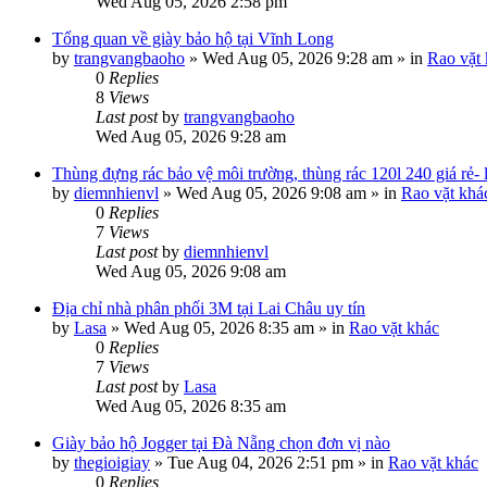
Wed Aug 05, 2026 2:58 pm
Tổng quan về giày bảo hộ tại Vĩnh Long
by
trangvangbaoho
»
Wed Aug 05, 2026 9:28 am
» in
Rao vặt
0
Replies
8
Views
Last post
by
trangvangbaoho
Wed Aug 05, 2026 9:28 am
Thùng đựng rác bảo vệ môi trường, thùng rác 120l 240 giá rẻ-
by
diemnhienvl
»
Wed Aug 05, 2026 9:08 am
» in
Rao vặt khá
0
Replies
7
Views
Last post
by
diemnhienvl
Wed Aug 05, 2026 9:08 am
Địa chỉ nhà phân phối 3M tại Lai Châu uy tín
by
Lasa
»
Wed Aug 05, 2026 8:35 am
» in
Rao vặt khác
0
Replies
7
Views
Last post
by
Lasa
Wed Aug 05, 2026 8:35 am
Giày bảo hộ Jogger tại Đà Nẵng chọn đơn vị nào
by
thegioigiay
»
Tue Aug 04, 2026 2:51 pm
» in
Rao vặt khác
0
Replies