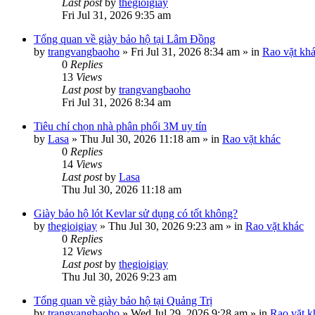
Last post
by
thegioigiay
Fri Jul 31, 2026 9:35 am
Tổng quan về giày bảo hộ tại Lâm Đồng
by
trangvangbaoho
»
Fri Jul 31, 2026 8:34 am
» in
Rao vặt kh
0
Replies
13
Views
Last post
by
trangvangbaoho
Fri Jul 31, 2026 8:34 am
Tiêu chí chọn nhà phân phối 3M uy tín
by
Lasa
»
Thu Jul 30, 2026 11:18 am
» in
Rao vặt khác
0
Replies
14
Views
Last post
by
Lasa
Thu Jul 30, 2026 11:18 am
Giày bảo hộ lót Kevlar sử dụng có tốt không?
by
thegioigiay
»
Thu Jul 30, 2026 9:23 am
» in
Rao vặt khác
0
Replies
12
Views
Last post
by
thegioigiay
Thu Jul 30, 2026 9:23 am
Tổng quan về giày bảo hộ tại Quảng Trị
by
trangvangbaoho
»
Wed Jul 29, 2026 9:28 am
» in
Rao vặt k