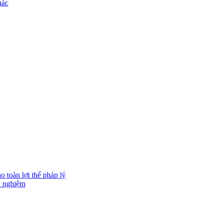
hác
 toàn lợi thế pháp lý
h nghiệm