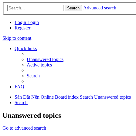
Advanced search
Search
Login
Login
Register
Skip to content
Quick links
Unanswered topics
Active topics
Search
FAQ
Sàn Đất Nền Online
Board index
Search
Unanswered topics
Search
Unanswered topics
Go to advanced search