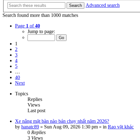
Advanced search
Search
Search found more than 1000 matches
Page
1
of
40
Jump to page:
1
2
3
4
5
…
40
Next
Topics
Replies
Views
Last post
Xe nâng mặt bàn nào bán chạy nhất năm 2026?
by
hanatc89
»
Sun Aug 09, 2026 1:30 pm
» in
Rao vặt khác
0
Replies
3
Views