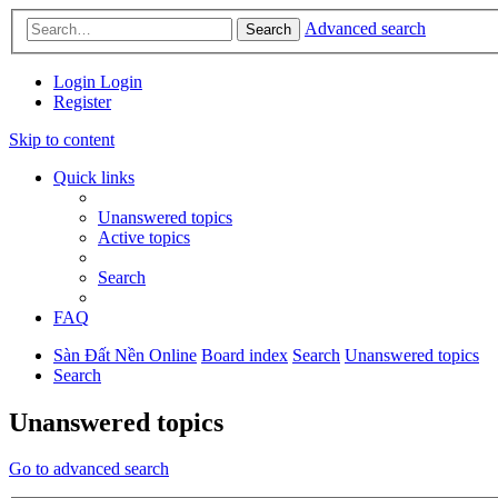
Advanced search
Search
Login
Login
Register
Skip to content
Quick links
Unanswered topics
Active topics
Search
FAQ
Sàn Đất Nền Online
Board index
Search
Unanswered topics
Search
Unanswered topics
Go to advanced search