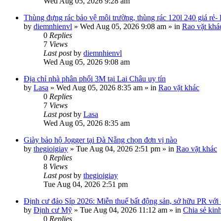
Wed Aug 05, 2026 9:28 am
Thùng đựng rác bảo vệ môi trường, thùng rác 120l 240 giá rẻ-
by
diemnhienvl
»
Wed Aug 05, 2026 9:08 am
» in
Rao vặt khá
0
Replies
7
Views
Last post
by
diemnhienvl
Wed Aug 05, 2026 9:08 am
Địa chỉ nhà phân phối 3M tại Lai Châu uy tín
by
Lasa
»
Wed Aug 05, 2026 8:35 am
» in
Rao vặt khác
0
Replies
7
Views
Last post
by
Lasa
Wed Aug 05, 2026 8:35 am
Giày bảo hộ Jogger tại Đà Nẵng chọn đơn vị nào
by
thegioigiay
»
Tue Aug 04, 2026 2:51 pm
» in
Rao vặt khác
0
Replies
8
Views
Last post
by
thegioigiay
Tue Aug 04, 2026 2:51 pm
Định cư đảo Síp 2026: Miễn thuế bất động sản, sở hữu PR với c
by
Định cư Mỹ
»
Tue Aug 04, 2026 11:12 am
» in
Chia sẻ kin
0
Replies