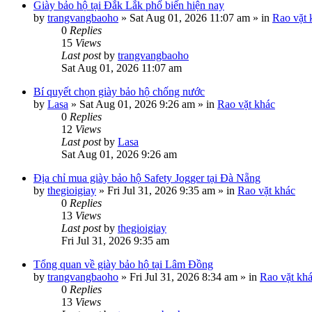
Giày bảo hộ tại Đắk Lắk phổ biến hiện nay
by
trangvangbaoho
»
Sat Aug 01, 2026 11:07 am
» in
Rao vặt 
0
Replies
15
Views
Last post
by
trangvangbaoho
Sat Aug 01, 2026 11:07 am
Bí quyết chọn giày bảo hộ chống nước
by
Lasa
»
Sat Aug 01, 2026 9:26 am
» in
Rao vặt khác
0
Replies
12
Views
Last post
by
Lasa
Sat Aug 01, 2026 9:26 am
Địa chỉ mua giày bảo hộ Safety Jogger tại Đà Nẵng
by
thegioigiay
»
Fri Jul 31, 2026 9:35 am
» in
Rao vặt khác
0
Replies
13
Views
Last post
by
thegioigiay
Fri Jul 31, 2026 9:35 am
Tổng quan về giày bảo hộ tại Lâm Đồng
by
trangvangbaoho
»
Fri Jul 31, 2026 8:34 am
» in
Rao vặt kh
0
Replies
13
Views