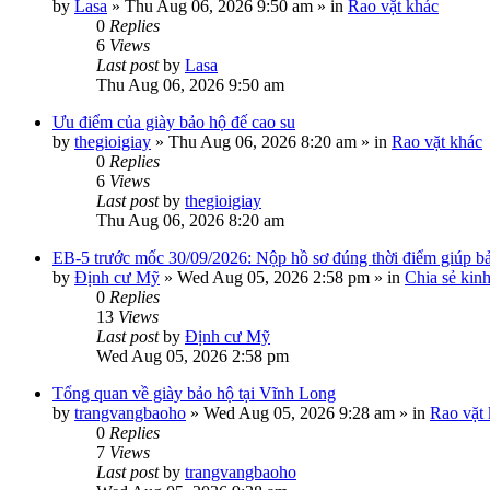
by
Lasa
»
Thu Aug 06, 2026 9:50 am
» in
Rao vặt khác
0
Replies
6
Views
Last post
by
Lasa
Thu Aug 06, 2026 9:50 am
Ưu điểm của giày bảo hộ đế cao su
by
thegioigiay
»
Thu Aug 06, 2026 8:20 am
» in
Rao vặt khác
0
Replies
6
Views
Last post
by
thegioigiay
Thu Aug 06, 2026 8:20 am
EB-5 trước mốc 30/09/2026: Nộp hồ sơ đúng thời điểm giúp bảo
by
Định cư Mỹ
»
Wed Aug 05, 2026 2:58 pm
» in
Chia sẻ kin
0
Replies
13
Views
Last post
by
Định cư Mỹ
Wed Aug 05, 2026 2:58 pm
Tổng quan về giày bảo hộ tại Vĩnh Long
by
trangvangbaoho
»
Wed Aug 05, 2026 9:28 am
» in
Rao vặt
0
Replies
7
Views
Last post
by
trangvangbaoho