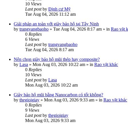
10
Views
Last post
by
Định cư Mỹ
Tue Aug 04, 2026 11:12 am
Giải pháp an toàn với giày bảo hộ tại Tây Ninh
by
trangvangbaoho
»
Tue Aug 04, 2026 8:17 am
» in
Rao vặt 
0
Replies
6
Views
Last post
by
trangvangbaoho
Tue Aug 04, 2026 8:17 am
Nên chọn giày bảo hộ mũi thép hay composite?
by
Lasa
»
Mon Aug 03, 2026 10:22 am
» in
Rao vặt khác
0
Replies
10
Views
Last post
by
Lasa
Mon Aug 03, 2026 10:22 am
Giày bảo hộ mũi bằng Nanocarbon có tốt không?
by
thegioigiay
»
Mon Aug 03, 2026 9:33 am
» in
Rao vặt khác
0
Replies
9
Views
Last post
by
thegioigiay
Mon Aug 03, 2026 9:33 am