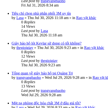
Last post
by
trangvangbaoho
Fri Jul 31, 2026 8:34 am
Tiêu chí chọn nhà phân phối 3M uy tín
by
Lasa
»
Thu Jul 30, 2026 11:18 am
» in
Rao vặt khác
0
Replies
14
Views
Last post
by
Lasa
Thu Jul 30, 2026 11:18 am
Giày bảo hộ lót Kevlar sử dụng có tốt không?
by
thegioigiay
»
Thu Jul 30, 2026 9:23 am
» in
Rao vặt khác
0
Replies
12
Views
Last post
by
thegioigiay
Thu Jul 30, 2026 9:23 am
Tổng quan về giày bảo hộ tại Quảng Trị
by
trangvangbaoho
»
Wed Jul 29, 2026 9:28 am
» in
Rao vặt k
0
Replies
13
Views
Last post
by
trangvangbaoho
Wed Jul 29, 2026 9:28 am
Mặt nạ phòng độc hóa chất 3M ở đâu giá tốt?
by
Lasa
»
Wed Jul 29, 2026 8:33 am
» in
Rao vặt khác