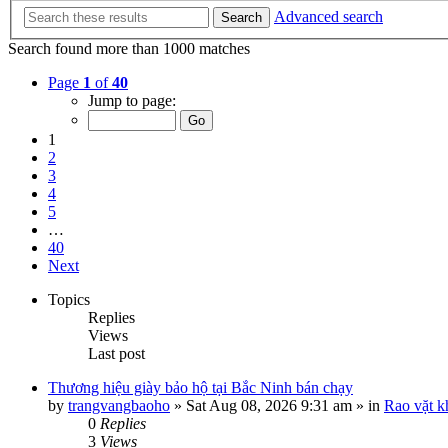
Advanced search
Search
Search found more than 1000 matches
Page
1
of
40
Jump to page:
1
2
3
4
5
…
40
Next
Topics
Replies
Views
Last post
Thương hiệu giày bảo hộ tại Bắc Ninh bán chạy
by
trangvangbaoho
»
Sat Aug 08, 2026 9:31 am
» in
Rao vặt k
0
Replies
3
Views