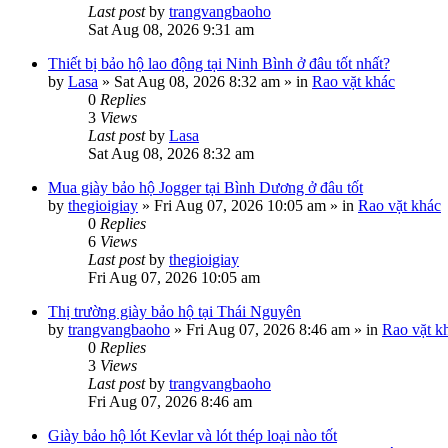
Last post
by
trangvangbaoho
Sat Aug 08, 2026 9:31 am
Thiết bị bảo hộ lao động tại Ninh Bình ở đâu tốt nhất?
by
Lasa
»
Sat Aug 08, 2026 8:32 am
» in
Rao vặt khác
0
Replies
3
Views
Last post
by
Lasa
Sat Aug 08, 2026 8:32 am
Mua giày bảo hộ Jogger tại Bình Dương ở đâu tốt
by
thegioigiay
»
Fri Aug 07, 2026 10:05 am
» in
Rao vặt khác
0
Replies
6
Views
Last post
by
thegioigiay
Fri Aug 07, 2026 10:05 am
Thị trường giày bảo hộ tại Thái Nguyên
by
trangvangbaoho
»
Fri Aug 07, 2026 8:46 am
» in
Rao vặt k
0
Replies
3
Views
Last post
by
trangvangbaoho
Fri Aug 07, 2026 8:46 am
Giày bảo hộ lót Kevlar và lót thép loại nào tốt