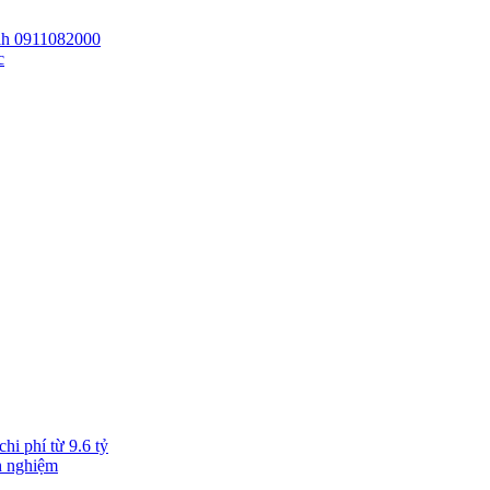
 lh 0911082000
c
hi phí từ 9.6 tỷ
h nghiệm