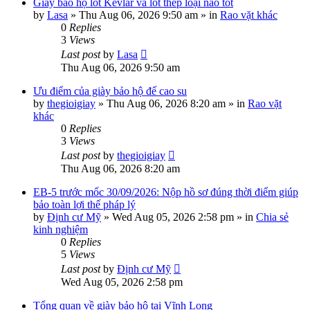
Giày bảo hộ lót Kevlar và lót thép loại nào tốt
by
Lasa
»
Thu Aug 06, 2026 9:50 am
» in
Rao vặt khác
0
Replies
3
Views
Last post
by
Lasa
Thu Aug 06, 2026 9:50 am
Ưu điểm của giày bảo hộ đế cao su
by
thegioigiay
»
Thu Aug 06, 2026 8:20 am
» in
Rao vặt
khác
0
Replies
3
Views
Last post
by
thegioigiay
Thu Aug 06, 2026 8:20 am
EB-5 trước mốc 30/09/2026: Nộp hồ sơ đúng thời điểm giúp
bảo toàn lợi thế pháp lý
by
Định cư Mỹ
»
Wed Aug 05, 2026 2:58 pm
» in
Chia sẻ
kinh nghiệm
0
Replies
5
Views
Last post
by
Định cư Mỹ
Wed Aug 05, 2026 2:58 pm
Tổng quan về giày bảo hộ tại Vĩnh Long