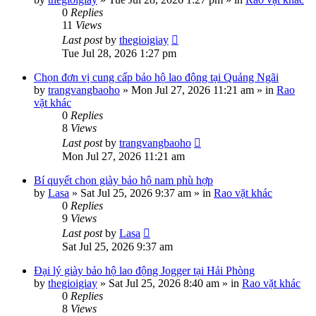
0
Replies
11
Views
Last post
by
thegioigiay
Tue Jul 28, 2026 1:27 pm
Chọn đơn vị cung cấp bảo hộ lao động tại Quảng Ngãi
by
trangvangbaoho
»
Mon Jul 27, 2026 11:21 am
» in
Rao
vặt khác
0
Replies
8
Views
Last post
by
trangvangbaoho
Mon Jul 27, 2026 11:21 am
Bí quyết chọn giày bảo hộ nam phù hợp
by
Lasa
»
Sat Jul 25, 2026 9:37 am
» in
Rao vặt khác
0
Replies
9
Views
Last post
by
Lasa
Sat Jul 25, 2026 9:37 am
Đại lý giày bảo hộ lao động Jogger tại Hải Phòng
by
thegioigiay
»
Sat Jul 25, 2026 8:40 am
» in
Rao vặt khác
0
Replies
8
Views