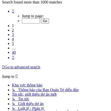
Search found more than 1000 matches
Page
1
Jump to page:
of
40
1
2
3
4
5
…
40
Next
Go to advanced search
Jump to
Khu vực thông báo
↳ Thông báo của Ban Quản Trị diễn đàn
Tin tức, giới thiệu dự án mới
↳ Tin tức
↳ Giới thiệu dự án
↳ Luật lệ - Pháp lý