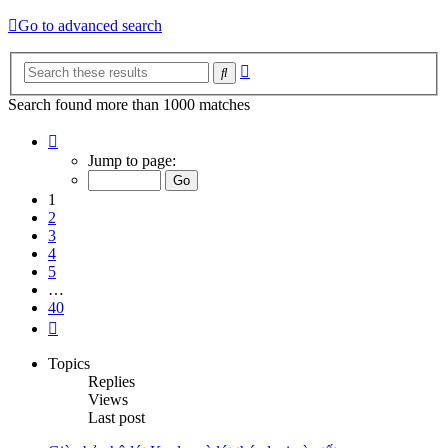
Go to advanced search
Advanced
Search
search
Search found more than 1000 matches
Page
1
Jump to page:
of
40
1
2
3
4
5
…
40
Next
Topics
Replies
Views
Last post