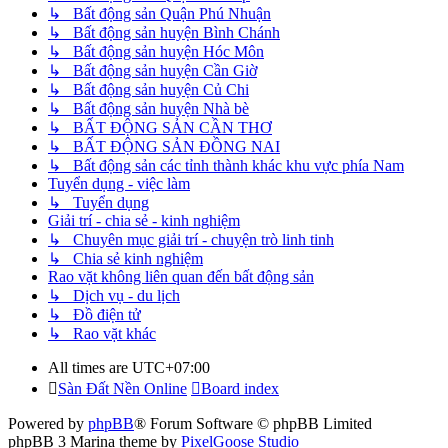
↳ Bất động sản Quận Phú Nhuận
↳ Bất động sản huyện Bình Chánh
↳ Bất động sản huyện Hóc Môn
↳ Bất động sản huyện Cần Giờ
↳ Bất động sản huyện Củ Chi
↳ Bất động sản huyện Nhà bè
↳ BẤT ĐỘNG SẢN CẦN THƠ
↳ BẤT ĐỘNG SẢN ĐỒNG NAI
↳ Bất động sản các tỉnh thành khác khu vực phía Nam
Tuyển dụng - việc làm
↳ Tuyển dụng
Giải trí - chia sẻ - kinh nghiệm
↳ Chuyên mục giải trí - chuyện trò linh tinh
↳ Chia sẻ kinh nghiệm
Rao vặt không liên quan đến bất động sản
↳ Dịch vụ - du lịch
↳ Đồ điện tử
↳ Rao vặt khác
All times are
UTC+07:00
Sàn Đất Nền Online
Board index
Powered by
phpBB
® Forum Software © phpBB Limited
phpBB 3 Marina theme by
PixelGoose Studio