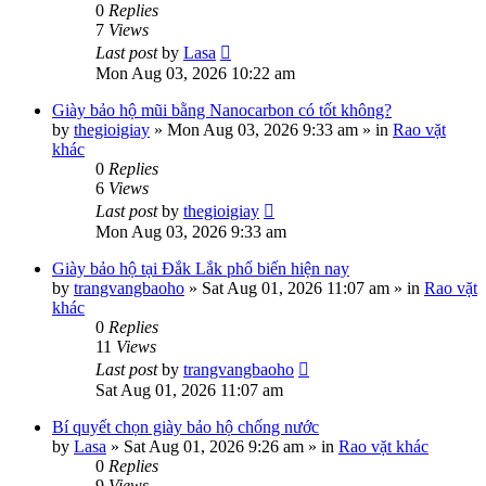
0
Replies
7
Views
Last post
by
Lasa
Mon Aug 03, 2026 10:22 am
Giày bảo hộ mũi bằng Nanocarbon có tốt không?
by
thegioigiay
»
Mon Aug 03, 2026 9:33 am
» in
Rao vặt
khác
0
Replies
6
Views
Last post
by
thegioigiay
Mon Aug 03, 2026 9:33 am
Giày bảo hộ tại Đắk Lắk phổ biến hiện nay
by
trangvangbaoho
»
Sat Aug 01, 2026 11:07 am
» in
Rao vặt
khác
0
Replies
11
Views
Last post
by
trangvangbaoho
Sat Aug 01, 2026 11:07 am
Bí quyết chọn giày bảo hộ chống nước
by
Lasa
»
Sat Aug 01, 2026 9:26 am
» in
Rao vặt khác
0
Replies
9
Views