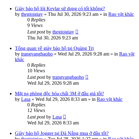
Giày bảo hộ lót Kevlar sử dụng có tốt không?
by
thegioigiay
»
Thu Jul 30, 2026 9:23 am
» in
Rao vặt khác
0
Replies
9
Views
Last post
by
thegioigiay
Thu Jul 30, 2026 9:23 am
Tổng quan về giày bảo hộ tại Quảng Trị
by
trangvangbaoho
»
Wed Jul 29, 2026 9:28 am
» in
Rao vặt
khác
0
Replies
10
Views
Last post
by
trangvangbaoho
Wed Jul 29, 2026 9:28 am
Mặt nạ phòng độc hóa chất 3M ở đâu giá tốt?
by
Lasa
»
Wed Jul 29, 2026 8:33 am
» in
Rao vặt khác
0
Replies
12
Views
Last post
by
Lasa
Wed Jul 29, 2026 8:33 am
Giày bảo hộ Jogger tại Đà Nẵng mua ở đâu tốt?
by
thegioigiay
»
Tue Jul 28, 2026 1:27 pm
» in
Rao vặt khác