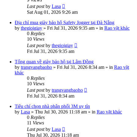
Last post
by
Lasa
Sat Aug 01, 2026 9:26 am
Địa chỉ mua giày bảo hộ Safety Jogger tại Đà Nẵng
by
thegioigiay
»
Fri Jul 31, 2026 9:35 am
» in
Rao vặt khác
0
Replies
10
Views
Last post
by
thegioigiay
Fri Jul 31, 2026 9:35 am
Tổng quan về giày bảo hộ tại Lâm Đồng
by
trangvangbaoho
»
Fri Jul 31, 2026 8:34 am
» in
Rao vặt
khác
0
Replies
10
Views
Last post
by
trangvangbaoho
Fri Jul 31, 2026 8:34 am
Tiêu chí chọn nhà phân phối 3M uy tín
by
Lasa
»
Thu Jul 30, 2026 11:18 am
» in
Rao vặt khác
0
Replies
11
Views
Last post
by
Lasa
Thu Jul 30, 2026 11:18 am