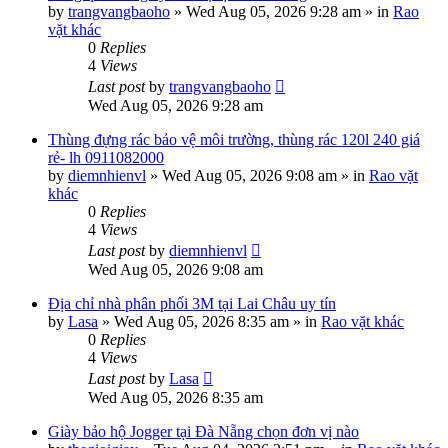
by
trangvangbaoho
»
Wed Aug 05, 2026 9:28 am
» in
Rao
vặt khác
0
Replies
4
Views
Last post
by
trangvangbaoho
Wed Aug 05, 2026 9:28 am
Thùng đựng rác bảo vệ môi trường, thùng rác 120l 240 giá
rẻ- lh 0911082000
by
diemnhienvl
»
Wed Aug 05, 2026 9:08 am
» in
Rao vặt
khác
0
Replies
4
Views
Last post
by
diemnhienvl
Wed Aug 05, 2026 9:08 am
Địa chỉ nhà phân phối 3M tại Lai Châu uy tín
by
Lasa
»
Wed Aug 05, 2026 8:35 am
» in
Rao vặt khác
0
Replies
4
Views
Last post
by
Lasa
Wed Aug 05, 2026 8:35 am
Giày bảo hộ Jogger tại Đà Nẵng chọn đơn vị nào