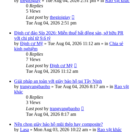
by
thegioigiay
»
Tue Aug 04, 2026 2:51 pm
» in
Rao vặt khác
0
Replies
5
Views
Last post
by
thegioigiay
Tue Aug 04, 2026 2:51 pm
Định cư đảo Síp 2026: Miễn thuế bất động sản, sở hữu PR
với chi phí từ 9.6 tỷ
by
Định cư Mỹ
»
Tue Aug 04, 2026 11:12 am
» in
Chia sẻ
kinh nghiệm
0
Replies
7
Views
Last post
by
Định cư Mỹ
Tue Aug 04, 2026 11:12 am
Giải pháp an toàn với giày bảo hộ tại Tây Ninh
by
trangvangbaoho
»
Tue Aug 04, 2026 8:17 am
» in
Rao vặt
khác
0
Replies
3
Views
Last post
by
trangvangbaoho
Tue Aug 04, 2026 8:17 am
Nên chọn giày bảo hộ mũi thép hay composite?
by
Lasa
»
Mon Aug 03, 2026 10:22 am
» in
Rao vặt khác