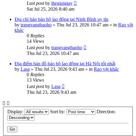
Last post
by
thegioigiay
Sat Jul 25, 2026 8:40 am
Địa chỉ bán bảo hộ lao động tại Ninh Bình uy tín
by
trangvangbaoho
»
Thu Jul 23, 2026 10:47 am
» in
Rao vặt
khác
0
Replies
14
Views
Last post
by
trangvangbaoho
Thu Jul 23, 2026 10:47 am
Địa điểm bán đồ bảo hộ lao động tại Hà Nội tốt nhất
by
Lasa
»
Thu Jul 23, 2026 9:43 am
» in
Rao vặt khác
0
Replies
13
Views
Last post
by
Lasa
Thu Jul 23, 2026 9:43 am
Display:
Sort by:
Direction: