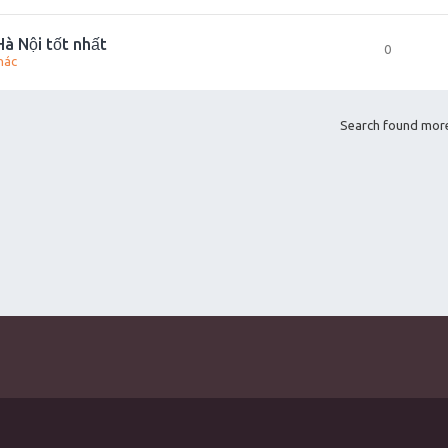
Hà Nội tốt nhất
0
hác
Search found mor