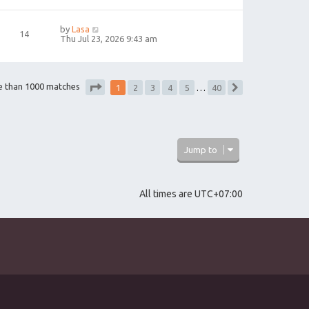
by
Lasa
14
Thu Jul 23, 2026 9:43 am
1
e than 1000 matches
2
3
4
5
…
40
Next
Page
1
of
40
Jump to
All times are
UTC+07:00