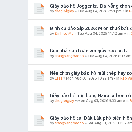
Giày bảo hộ Jogger tại Đà Nẵng chọn 
by
thegioigiay
»
Tue Aug 04, 2026 2:51 pm
» in
R
Định cư đảo Síp 2026: Miễn thuế bất đ
by
Định cư Mỹ
»
Tue Aug 04, 2026 11:12 am
» in
Giải pháp an toàn với giày bảo hộ tại
by
trangvangbaoho
»
Tue Aug 04, 2026 8:17 am
Nên chọn giày bảo hộ mũi thép hay c
by
Lasa
»
Mon Aug 03, 2026 10:22 am
» in
Rao vặ
Giày bảo hộ mũi bằng Nanocarbon có
by
thegioigiay
»
Mon Aug 03, 2026 9:33 am
» in
R
Giày bảo hộ tại Đắk Lắk phổ biến hiện
by
trangvangbaoho
»
Sat Aug 01, 2026 11:07 a