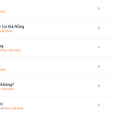
0
khác
r tại Đà Nẵng
0
vặt khác
ng
0
in
Rao vặt khác
0
khác
t không?
0
 vặt khác
rị
0
» in
Rao vặt khác