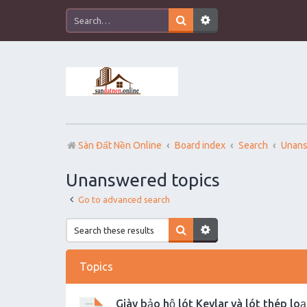
Sàn Đất Nền Online
Board index
Search
Unans
Unanswered topics
Go to advanced search
Topics
Giày bảo hộ lót Kevlar và lót thép loạ