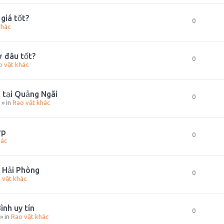
giá tốt?
0
khác
ở đâu tốt?
0
o vặt khác
 tại Quảng Ngãi
0
» in
Rao vặt khác
ợp
0
hác
i Hải Phòng
0
 vặt khác
ình uy tín
0
» in
Rao vặt khác