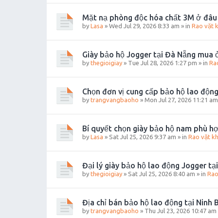
Mặt nạ phòng độc hóa chất 3M ở đâu 
by
Lasa
»
Wed Jul 29, 2026 8:33 am
» in
Rao vặt 
Giày bảo hộ Jogger tại Đà Nẵng mua 
by
thegioigiay
»
Tue Jul 28, 2026 1:27 pm
» in
Ra
Chọn đơn vị cung cấp bảo hộ lao động
by
trangvangbaoho
»
Mon Jul 27, 2026 11:21 am
Bí quyết chọn giày bảo hộ nam phù h
by
Lasa
»
Sat Jul 25, 2026 9:37 am
» in
Rao vặt k
Đại lý giày bảo hộ lao động Jogger tạ
by
thegioigiay
»
Sat Jul 25, 2026 8:40 am
» in
Rao
Địa chỉ bán bảo hộ lao động tại Ninh B
by
trangvangbaoho
»
Thu Jul 23, 2026 10:47 am