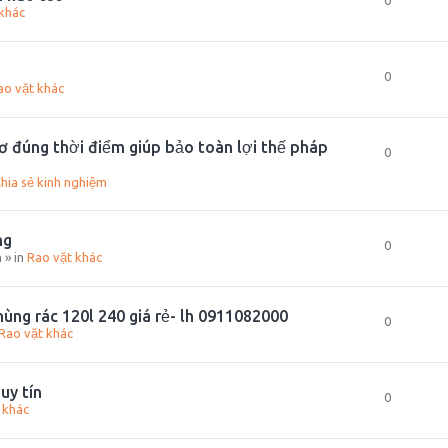
0
khác
0
ao vặt khác
ơ đúng thời điểm giúp bảo toàn lợi thế pháp
0
hia sẻ kinh nghiệm
ng
0
m
» in
Rao vặt khác
ùng rác 120l 240 giá rẻ- lh 0911082000
0
Rao vặt khác
uy tín
0
 khác