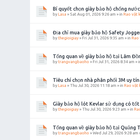
Bí quyết chọn giày bảo hộ chống nước
by
Lasa
»
Sat Aug 01, 2026 9:26 am
» in
Rao vặt 
Địa chỉ mua giày bảo hộ Safety Jogge
by
thegioigiay
»
Fri Jul 31, 2026 9:35 am
» in
Rao 
Tổng quan về giày bảo hộ tại Lâm Đồ
by
trangvangbaoho
»
Fri Jul 31, 2026 8:34 am
» 
Tiêu chí chọn nhà phân phối 3M uy tín
by
Lasa
»
Thu Jul 30, 2026 11:18 am
» in
Rao vặt 
Giày bảo hộ lót Kevlar sử dụng có tố
by
thegioigiay
»
Thu Jul 30, 2026 9:23 am
» in
Rao
Tổng quan về giày bảo hộ tại Quảng T
by
trangvangbaoho
»
Wed Jul 29, 2026 9:28 am