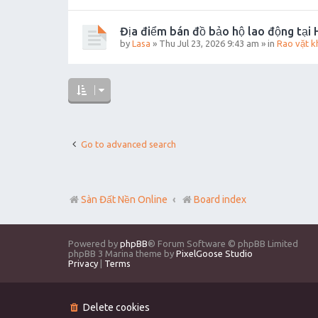
Địa điểm bán đồ bảo hộ lao động tại 
by
Lasa
»
Thu Jul 23, 2026 9:43 am
» in
Rao vặt k
Go to advanced search
Sàn Đất Nền Online
Board index
Powered by
phpBB
® Forum Software © phpBB Limited
phpBB 3 Marina theme by
PixelGoose Studio
Privacy
|
Terms
Delete cookies