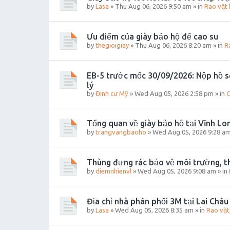
by
Lasa
»
Thu Aug 06, 2026 9:50 am
» in
Rao vặt 
Ưu điểm của giày bảo hộ đế cao su
by
thegioigiay
»
Thu Aug 06, 2026 8:20 am
» in
R
EB-5 trước mốc 30/09/2026: Nộp hồ s
lý
by
Định cư Mỹ
»
Wed Aug 05, 2026 2:58 pm
» in
C
Tổng quan về giày bảo hộ tại Vĩnh Lo
by
trangvangbaoho
»
Wed Aug 05, 2026 9:28 a
Thùng đựng rác bảo vệ môi trường, th
by
diemnhienvl
»
Wed Aug 05, 2026 9:08 am
» in
Địa chỉ nhà phân phối 3M tại Lai Châu 
by
Lasa
»
Wed Aug 05, 2026 8:35 am
» in
Rao vặt