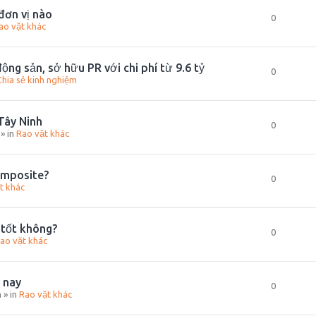
đơn vị nào
0
ao vặt khác
ộng sản, sở hữu PR với chi phí từ 9.6 tỷ
0
Chia sẻ kinh nghiệm
 Tây Ninh
0
» in
Rao vặt khác
omposite?
0
t khác
 tốt không?
0
ao vặt khác
 nay
0
m
» in
Rao vặt khác