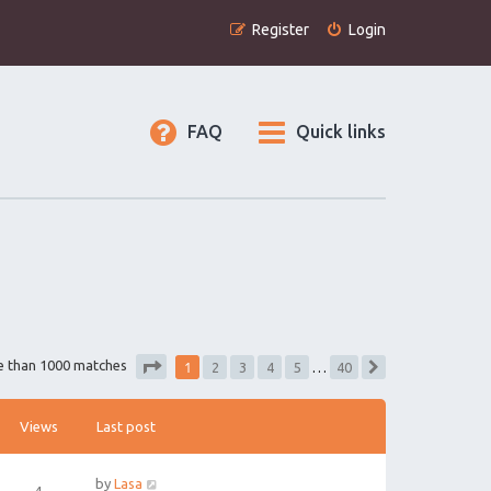
Register
Login
FAQ
Quick links
1
e than 1000 matches
2
3
4
5
…
40
Next
Page
1
of
40
Views
Last post
by
Lasa