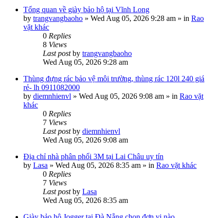
Tổng quan về giày bảo hộ tại Vĩnh Long
by
trangvangbaoho
»
Wed Aug 05, 2026 9:28 am
» in
Rao
vặt khác
0
Replies
8
Views
Last post
by
trangvangbaoho
Wed Aug 05, 2026 9:28 am
Thùng đựng rác bảo vệ môi trường, thùng rác 120l 240 giá
rẻ- lh 0911082000
by
diemnhienvl
»
Wed Aug 05, 2026 9:08 am
» in
Rao vặt
khác
0
Replies
7
Views
Last post
by
diemnhienvl
Wed Aug 05, 2026 9:08 am
Địa chỉ nhà phân phối 3M tại Lai Châu uy tín
by
Lasa
»
Wed Aug 05, 2026 8:35 am
» in
Rao vặt khác
0
Replies
7
Views
Last post
by
Lasa
Wed Aug 05, 2026 8:35 am
Giày bảo hộ Jogger tại Đà Nẵng chọn đơn vị nào