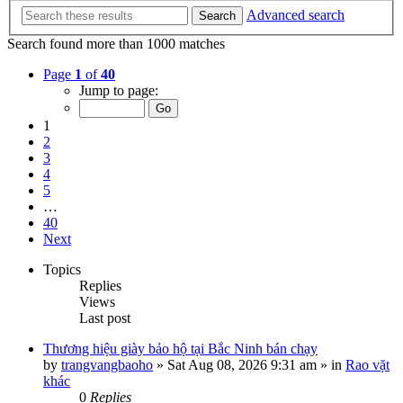
Advanced search
Search
Search found more than 1000 matches
Page
1
of
40
Jump to page:
1
2
3
4
5
…
40
Next
Topics
Replies
Views
Last post
Thương hiệu giày bảo hộ tại Bắc Ninh bán chạy
by
trangvangbaoho
»
Sat Aug 08, 2026 9:31 am
» in
Rao vặt
khác
0
Replies