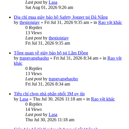
Last post
by
Lasa
Sat Aug 01, 2026 9:26 am
Địa chỉ mua giày bảo hộ Safety Jogger tại Đà Nẵng
by
thegioigiay
»
Fri Jul 31, 2026 9:35 am
» in
Rao vặt khác
0
Replies
13
Views
Last post
by
thegioigiay
Fri Jul 31, 2026 9:35 am
Tổng quan về giày bảo hộ tại Lâm Đồng
by
trangvangbaoho
»
Fri Jul 31, 2026 8:34 am
» in
Rao vặt
khác
0
Replies
13
Views
Last post
by
trangvangbaoho
Fri Jul 31, 2026 8:34 am
Tiêu chí chọn nhà phân phối 3M uy tín
by
Lasa
»
Thu Jul 30, 2026 11:18 am
» in
Rao vặt khác
0
Replies
14
Views
Last post
by
Lasa
Thu Jul 30, 2026 11:18 am