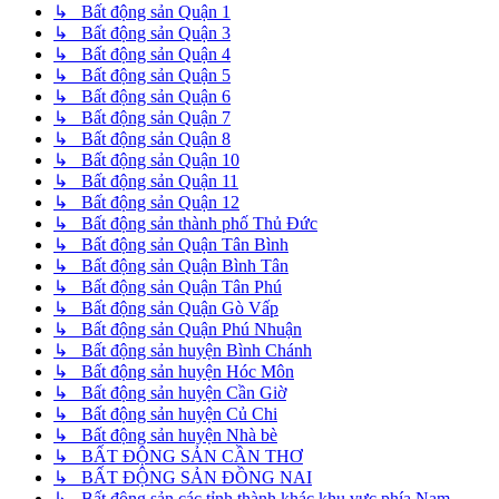
↳ Bất động sản Quận 1
↳ Bất động sản Quận 3
↳ Bất động sản Quận 4
↳ Bất động sản Quận 5
↳ Bất động sản Quận 6
↳ Bất động sản Quận 7
↳ Bất động sản Quận 8
↳ Bất động sản Quận 10
↳ Bất động sản Quận 11
↳ Bất động sản Quận 12
↳ Bất động sản thành phố Thủ Đức
↳ Bất động sản Quận Tân Bình
↳ Bất động sản Quận Bình Tân
↳ Bất động sản Quận Tân Phú
↳ Bất động sản Quận Gò Vấp
↳ Bất động sản Quận Phú Nhuận
↳ Bất động sản huyện Bình Chánh
↳ Bất động sản huyện Hóc Môn
↳ Bất động sản huyện Cần Giờ
↳ Bất động sản huyện Củ Chi
↳ Bất động sản huyện Nhà bè
↳ BẤT ĐỘNG SẢN CẦN THƠ
↳ BẤT ĐỘNG SẢN ĐỒNG NAI
↳ Bất động sản các tỉnh thành khác khu vực phía Nam