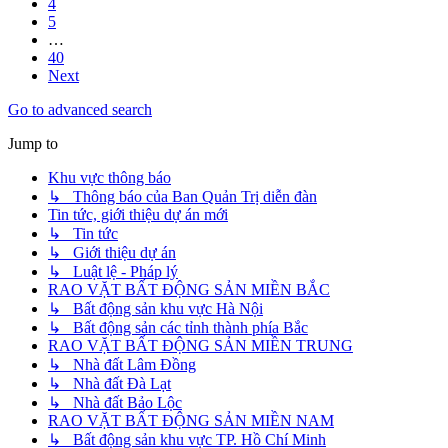
4
5
…
40
Next
Go to advanced search
Jump to
Khu vực thông báo
↳ Thông báo của Ban Quản Trị diễn đàn
Tin tức, giới thiệu dự án mới
↳ Tin tức
↳ Giới thiệu dự án
↳ Luật lệ - Pháp lý
RAO VẶT BẤT ĐỘNG SẢN MIỀN BẮC
↳ Bất động sản khu vực Hà Nội
↳ Bất động sản các tỉnh thành phía Bắc
RAO VẶT BẤT ĐỘNG SẢN MIỀN TRUNG
↳ Nhà đất Lâm Đồng
↳ Nhà đất Đà Lạt
↳ Nhà đất Bảo Lộc
RAO VẶT BẤT ĐỘNG SẢN MIỀN NAM
↳ Bất động sản khu vực TP. Hồ Chí Minh