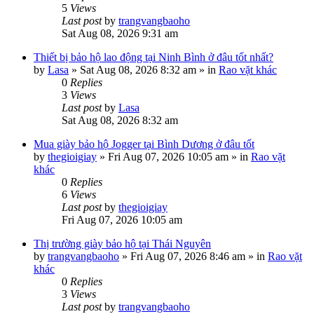
5
Views
Last post
by
trangvangbaoho
Sat Aug 08, 2026 9:31 am
Thiết bị bảo hộ lao động tại Ninh Bình ở đâu tốt nhất?
by
Lasa
»
Sat Aug 08, 2026 8:32 am
» in
Rao vặt khác
0
Replies
3
Views
Last post
by
Lasa
Sat Aug 08, 2026 8:32 am
Mua giày bảo hộ Jogger tại Bình Dương ở đâu tốt
by
thegioigiay
»
Fri Aug 07, 2026 10:05 am
» in
Rao vặt
khác
0
Replies
6
Views
Last post
by
thegioigiay
Fri Aug 07, 2026 10:05 am
Thị trường giày bảo hộ tại Thái Nguyên
by
trangvangbaoho
»
Fri Aug 07, 2026 8:46 am
» in
Rao vặt
khác
0
Replies
3
Views
Last post
by
trangvangbaoho