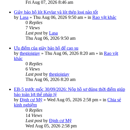
Fri Aug 07, 2026 8:46 am
Giày bảo hộ lót Kevlar và lót thép loại nào tốt
by
Lasa
»
Thu Aug 06, 2026 9:50 am
» in
Rao vặt khác
0
Replies
7
Views
Last post
by
Lasa
Thu Aug 06, 2026 9:50 am
Ưu điểm của giày bảo hộ đế cao su
by
thegioigiay
»
Thu Aug 06, 2026 8:20 am
» in
Rao vặt
khác
0
Replies
6
Views
Last post
by
thegioigiay
Thu Aug 06, 2026 8:20 am
EB-5 trước mốc 30/09/2026: Nộp hồ sơ đúng thời điểm giúp
bảo toàn lợi thế pháp lý
by
Định cư Mỹ
»
Wed Aug 05, 2026 2:58 pm
» in
Chia sẻ
kinh nghiệm
0
Replies
14
Views
Last post
by
Định cư Mỹ
Wed Aug 05, 2026 2:58 pm