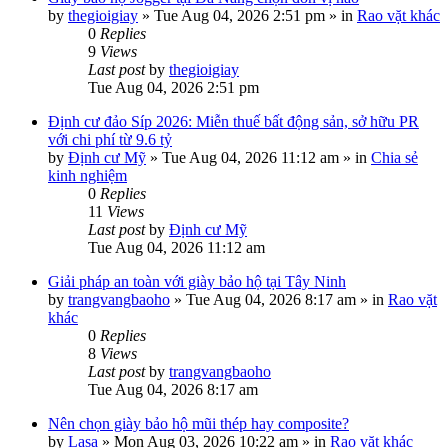
by
thegioigiay
»
Tue Aug 04, 2026 2:51 pm
» in
Rao vặt khác
0
Replies
9
Views
Last post
by
thegioigiay
Tue Aug 04, 2026 2:51 pm
Định cư đảo Síp 2026: Miễn thuế bất động sản, sở hữu PR
với chi phí từ 9.6 tỷ
by
Định cư Mỹ
»
Tue Aug 04, 2026 11:12 am
» in
Chia sẻ
kinh nghiệm
0
Replies
11
Views
Last post
by
Định cư Mỹ
Tue Aug 04, 2026 11:12 am
Giải pháp an toàn với giày bảo hộ tại Tây Ninh
by
trangvangbaoho
»
Tue Aug 04, 2026 8:17 am
» in
Rao vặt
khác
0
Replies
8
Views
Last post
by
trangvangbaoho
Tue Aug 04, 2026 8:17 am
Nên chọn giày bảo hộ mũi thép hay composite?
by
Lasa
»
Mon Aug 03, 2026 10:22 am
» in
Rao vặt khác