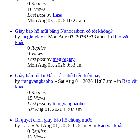
0
Replies
10
Views
Last post
by
Lasa
Mon Aug 03, 2026 10:22 am
Giày bảo hộ mũi bằng Nanocarbon có tốt không?
by
thegioigiay
»
Mon Aug 03, 2026 9:33 am
» in
Rao vặt
khác
0
Replies
9
Views
Last post
by
thegioigiay
Mon Aug 03, 2026 9:33 am
Giày bảo hộ tại Đắk Lắk phổ biến hiện nay
by
trangvangbaoho
»
Sat Aug 01, 2026 11:07 am
» in
Rao vặt
khác
0
Replies
15
Views
Last post
by
trangvangbaoho
Sat Aug 01, 2026 11:07 am
Bí quyết chọn giày bảo hộ chống nước
by
Lasa
»
Sat Aug 01, 2026 9:26 am
» in
Rao vặt khác
0
Replies
12
Views