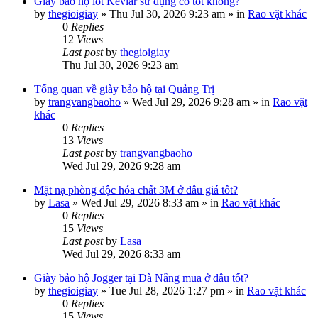
Giày bảo hộ lót Kevlar sử dụng có tốt không?
by
thegioigiay
»
Thu Jul 30, 2026 9:23 am
» in
Rao vặt khác
0
Replies
12
Views
Last post
by
thegioigiay
Thu Jul 30, 2026 9:23 am
Tổng quan về giày bảo hộ tại Quảng Trị
by
trangvangbaoho
»
Wed Jul 29, 2026 9:28 am
» in
Rao vặt
khác
0
Replies
13
Views
Last post
by
trangvangbaoho
Wed Jul 29, 2026 9:28 am
Mặt nạ phòng độc hóa chất 3M ở đâu giá tốt?
by
Lasa
»
Wed Jul 29, 2026 8:33 am
» in
Rao vặt khác
0
Replies
15
Views
Last post
by
Lasa
Wed Jul 29, 2026 8:33 am
Giày bảo hộ Jogger tại Đà Nẵng mua ở đâu tốt?
by
thegioigiay
»
Tue Jul 28, 2026 1:27 pm
» in
Rao vặt khác
0
Replies
15
Views