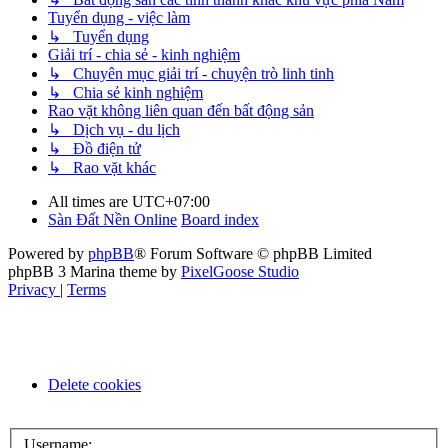
Tuyển dụng - việc làm
↳ Tuyển dụng
Giải trí - chia sẻ - kinh nghiệm
↳ Chuyên mục giải trí - chuyện trò linh tinh
↳ Chia sẻ kinh nghiệm
Rao vặt không liên quan đến bất động sản
↳ Dịch vụ - du lịch
↳ Đồ điện tử
↳ Rao vặt khác
All times are
UTC+07:00
Sàn Đất Nền Online
Board index
Powered by
phpBB
® Forum Software © phpBB Limited
phpBB 3 Marina theme by
PixelGoose Studio
Privacy
|
Terms
Delete cookies
Username: