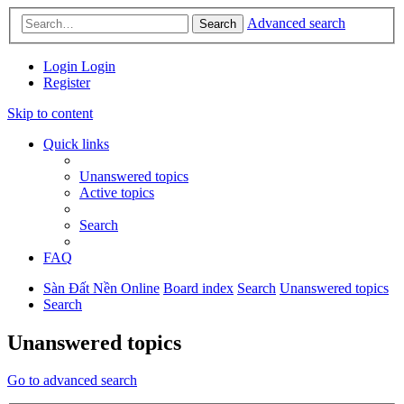
Advanced search
Search
Login
Login
Register
Skip to content
Quick links
Unanswered topics
Active topics
Search
FAQ
Sàn Đất Nền Online
Board index
Search
Unanswered topics
Search
Unanswered topics
Go to advanced search