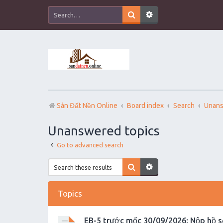
Sàn Đất Nền Online
Board index
Search
Unans
Unanswered topics
Go to advanced search
Topics
EB-5 trước mốc 30/09/2026: Nộp hồ s