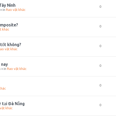
 Tây Ninh
0
» in
Rao vặt khác
omposite?
0
t khác
 tốt không?
0
ao vặt khác
 nay
0
m
» in
Rao vặt khác
0
khác
r tại Đà Nẵng
0
vặt khác