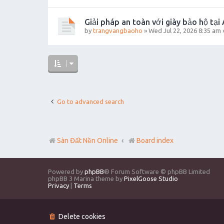
Giải pháp an toàn với giày bảo hộ tại
by
trangvangbaoho
»
Wed Jul 22, 2026 8:35 am
Go to advanced search
Sàn Đất Nền Online
Board index
Powered by
phpBB
® Forum Software © phpBB Limited
phpBB 3 Marina theme by
PixelGoose Studio
Privacy
|
Terms
Delete cookies