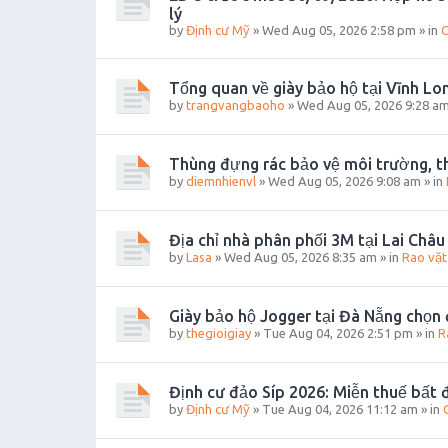
lý
by
Định cư Mỹ
»
Wed Aug 05, 2026 2:58 pm
» in
C
Tổng quan về giày bảo hộ tại Vĩnh Lo
by
trangvangbaoho
»
Wed Aug 05, 2026 9:28 a
Thùng đựng rác bảo vệ môi trường, th
by
diemnhienvl
»
Wed Aug 05, 2026 9:08 am
» in
Địa chỉ nhà phân phối 3M tại Lai Châu 
by
Lasa
»
Wed Aug 05, 2026 8:35 am
» in
Rao vặt
Giày bảo hộ Jogger tại Đà Nẵng chọn 
by
thegioigiay
»
Tue Aug 04, 2026 2:51 pm
» in
R
Định cư đảo Síp 2026: Miễn thuế bất đ
by
Định cư Mỹ
»
Tue Aug 04, 2026 11:12 am
» in