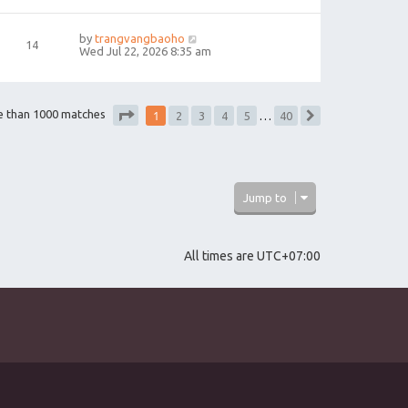
by
trangvangbaoho
14
Wed Jul 22, 2026 8:35 am
1
e than 1000 matches
2
3
4
5
…
40
Next
Page
1
of
40
Jump to
All times are
UTC+07:00