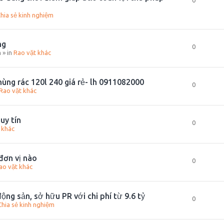
0
hia sẻ kinh nghiệm
ng
0
m
» in
Rao vặt khác
ùng rác 120l 240 giá rẻ- lh 0911082000
0
Rao vặt khác
uy tín
0
 khác
đơn vị nào
0
ao vặt khác
ộng sản, sở hữu PR với chi phí từ 9.6 tỷ
0
Chia sẻ kinh nghiệm