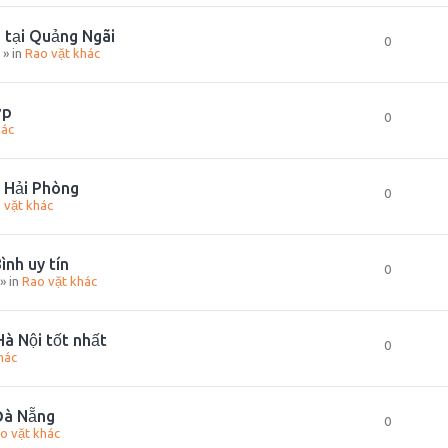
 tại Quảng Ngãi
0
» in
Rao vặt khác
ợp
0
hác
i Hải Phòng
0
 vặt khác
ình uy tín
0
» in
Rao vặt khác
Hà Nội tốt nhất
0
hác
 Đà Nẵng
0
o vặt khác