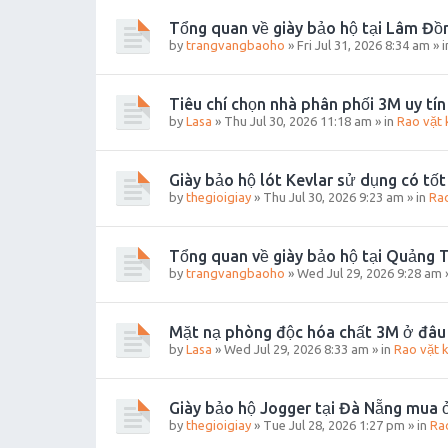
Tổng quan về giày bảo hộ tại Lâm Đồ
by
trangvangbaoho
»
Fri Jul 31, 2026 8:34 am
» 
Tiêu chí chọn nhà phân phối 3M uy tín
by
Lasa
»
Thu Jul 30, 2026 11:18 am
» in
Rao vặt 
Giày bảo hộ lót Kevlar sử dụng có tố
by
thegioigiay
»
Thu Jul 30, 2026 9:23 am
» in
Rao
Tổng quan về giày bảo hộ tại Quảng T
by
trangvangbaoho
»
Wed Jul 29, 2026 9:28 am
Mặt nạ phòng độc hóa chất 3M ở đâu 
by
Lasa
»
Wed Jul 29, 2026 8:33 am
» in
Rao vặt 
Giày bảo hộ Jogger tại Đà Nẵng mua 
by
thegioigiay
»
Tue Jul 28, 2026 1:27 pm
» in
Ra