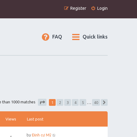
Register
Login
FAQ
Quick links
1
e than 1000 matches
2
3
4
5
…
40
Next
Page
1
of
40
Views
Last post
by
Định cư Mỹ