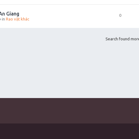
 An Giang
0
» in
Rao vặt khác
Search found mor