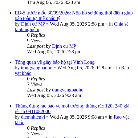
Thu Aug 06, 2026 8:20 am
EB-5 trước mốc 30/09/2026: Nộp hồ sơ đúng thời điểm giúp
bảo toàn lợi thế pháp lý
by
Định cư Mỹ
»
Wed Aug 05, 2026 2:58 pm
» in
Chia sẻ
kinh nghiệm
0
Replies
9
Views
Last post
by
Định cư Mỹ
Wed Aug 05, 2026 2:58 pm
Tổng quan về giày bảo hộ tại Vĩnh Long
by
trangvangbaoho
»
Wed Aug 05, 2026 9:28 am
» in
Rao
vặt khác
0
Replies
7
Views
Last post
by
trangvangbaoho
Wed Aug 05, 2026 9:28 am
Thùng đựng rác bảo vệ môi trường, thùng rác 120l 240 giá
rẻ- lh 0911082000
by
diemnhienvl
»
Wed Aug 05, 2026 9:08 am
» in
Rao vặt
khác
0
Replies
7
Views