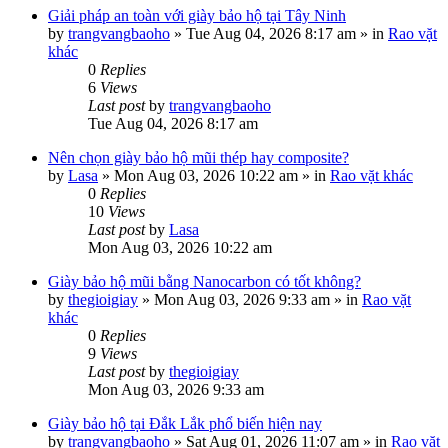
Giải pháp an toàn với giày bảo hộ tại Tây Ninh
by
trangvangbaoho
»
Tue Aug 04, 2026 8:17 am
» in
Rao vặt
khác
0
Replies
6
Views
Last post
by
trangvangbaoho
Tue Aug 04, 2026 8:17 am
Nên chọn giày bảo hộ mũi thép hay composite?
by
Lasa
»
Mon Aug 03, 2026 10:22 am
» in
Rao vặt khác
0
Replies
10
Views
Last post
by
Lasa
Mon Aug 03, 2026 10:22 am
Giày bảo hộ mũi bằng Nanocarbon có tốt không?
by
thegioigiay
»
Mon Aug 03, 2026 9:33 am
» in
Rao vặt
khác
0
Replies
9
Views
Last post
by
thegioigiay
Mon Aug 03, 2026 9:33 am
Giày bảo hộ tại Đắk Lắk phổ biến hiện nay
by
trangvangbaoho
»
Sat Aug 01, 2026 11:07 am
» in
Rao vặt