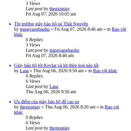
3
Views
Last post
by
thegioigiay
Fri Aug 07, 2026 10:05 am
Thị trường giày bảo hộ tại Thái Nguyên
by
trangvangbaoho
»
Fri Aug 07, 2026 8:46 am
» in
Rao vặt
khác
0
Replies
3
Views
Last post
by
trangvangbaoho
Fri Aug 07, 2026 8:46 am
Giày bảo hộ lót Kevlar và lót thép loại nào tốt
by
Lasa
»
Thu Aug 06, 2026 9:50 am
» in
Rao vặt khác
0
Replies
6
Views
Last post
by
Lasa
Thu Aug 06, 2026 9:50 am
Ưu điểm của giày bảo hộ đế cao su
by
thegioigiay
»
Thu Aug 06, 2026 8:20 am
» in
Rao vặt
khác
0
Replies
6
Views
Last post
by
thegioigiay