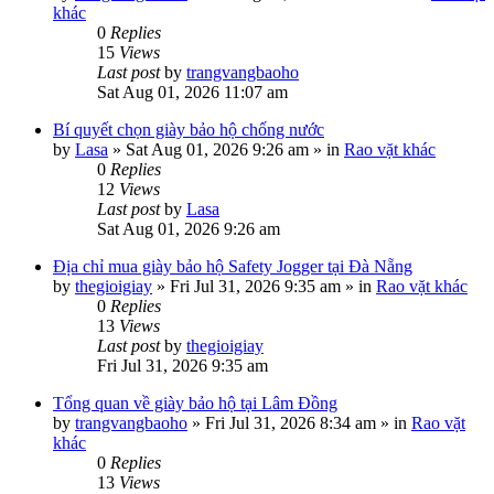
khác
0
Replies
15
Views
Last post
by
trangvangbaoho
Sat Aug 01, 2026 11:07 am
Bí quyết chọn giày bảo hộ chống nước
by
Lasa
»
Sat Aug 01, 2026 9:26 am
» in
Rao vặt khác
0
Replies
12
Views
Last post
by
Lasa
Sat Aug 01, 2026 9:26 am
Địa chỉ mua giày bảo hộ Safety Jogger tại Đà Nẵng
by
thegioigiay
»
Fri Jul 31, 2026 9:35 am
» in
Rao vặt khác
0
Replies
13
Views
Last post
by
thegioigiay
Fri Jul 31, 2026 9:35 am
Tổng quan về giày bảo hộ tại Lâm Đồng
by
trangvangbaoho
»
Fri Jul 31, 2026 8:34 am
» in
Rao vặt
khác
0
Replies
13
Views