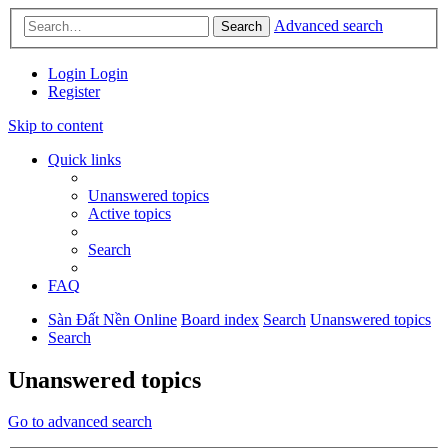
Advanced search
Search
Login
Login
Register
Skip to content
Quick links
Unanswered topics
Active topics
Search
FAQ
Sàn Đất Nền Online
Board index
Search
Unanswered topics
Search
Unanswered topics
Go to advanced search