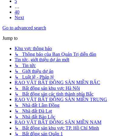
5
…
40
Next
Go to advanced search
Jump to
Khu vực thông báo
↳ Thông báo của Ban Quản Trị diễn đàn
Tin tức, giới thiệu dự án mới
↳ Tin tức
↳ Giới thiệu dự án
↳ Luật lệ - Pháp lý
RAO VẶT BẤT ĐỘNG SẢN MIỀN BẮC
↳ Bất động sản khu vực Hà Nội
↳ Bất động sản các tỉnh thành phía Bắc
RAO VẶT BẤT ĐỘNG SẢN MIỀN TRUNG
↳ Nhà đất Lâm Đồng
↳ Nhà đất Đà Lạt
↳ Nhà đất Bảo Lộc
RAO VẶT BẤT ĐỘNG SẢN MIỀN NAM
↳ Bất động sản khu vực TP. Hồ Chí Minh
↳ Bất động sản Quận 1