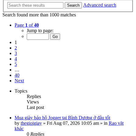
Advanced search
Search
Search found more than 1000 matches
Page
1
of
40
Jump to page:
1
2
3
4
5
…
40
Next
Topics
Replies
Views
Last post
Mua giày bảo hộ Jogger tại Bình Dương ở đâu tốt
by
thegioigiay
»
Fri Aug 07, 2026 10:05 am
» in
Rao vặt
khác
0
Replies