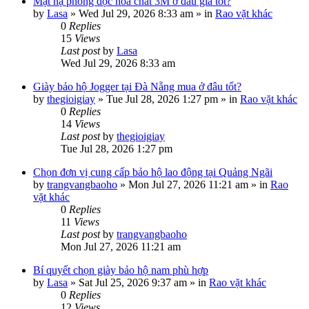
Mặt nạ phòng độc hóa chất 3M ở đâu giá tốt?
by
Lasa
»
Wed Jul 29, 2026 8:33 am
» in
Rao vặt khác
0
Replies
15
Views
Last post
by
Lasa
Wed Jul 29, 2026 8:33 am
Giày bảo hộ Jogger tại Đà Nẵng mua ở đâu tốt?
by
thegioigiay
»
Tue Jul 28, 2026 1:27 pm
» in
Rao vặt khác
0
Replies
14
Views
Last post
by
thegioigiay
Tue Jul 28, 2026 1:27 pm
Chọn đơn vị cung cấp bảo hộ lao động tại Quảng Ngãi
by
trangvangbaoho
»
Mon Jul 27, 2026 11:21 am
» in
Rao
vặt khác
0
Replies
11
Views
Last post
by
trangvangbaoho
Mon Jul 27, 2026 11:21 am
Bí quyết chọn giày bảo hộ nam phù hợp
by
Lasa
»
Sat Jul 25, 2026 9:37 am
» in
Rao vặt khác
0
Replies
12
Views