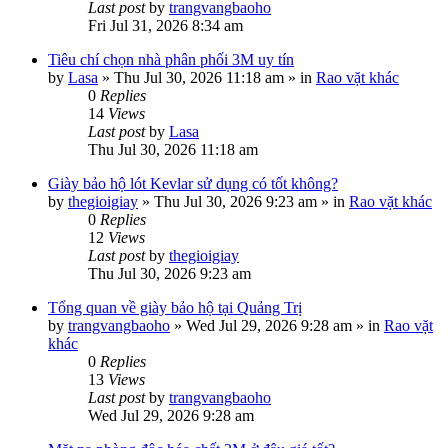
Last post
by
trangvangbaoho
Fri Jul 31, 2026 8:34 am
Tiêu chí chọn nhà phân phối 3M uy tín
by
Lasa
»
Thu Jul 30, 2026 11:18 am
» in
Rao vặt khác
0
Replies
14
Views
Last post
by
Lasa
Thu Jul 30, 2026 11:18 am
Giày bảo hộ lót Kevlar sử dụng có tốt không?
by
thegioigiay
»
Thu Jul 30, 2026 9:23 am
» in
Rao vặt khác
0
Replies
12
Views
Last post
by
thegioigiay
Thu Jul 30, 2026 9:23 am
Tổng quan về giày bảo hộ tại Quảng Trị
by
trangvangbaoho
»
Wed Jul 29, 2026 9:28 am
» in
Rao vặt
khác
0
Replies
13
Views
Last post
by
trangvangbaoho
Wed Jul 29, 2026 9:28 am