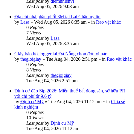
Last post
by
diemnhienvl
Wed Aug 05, 2026 9:08 am
Địa chỉ nhà phân phối 3M tại Lai Châu uy tín
by
Lasa
»
Wed Aug 05, 2026 8:35 am
» in
Rao vặt khác
0
Replies
7
Views
Last post
by
Lasa
Wed Aug 05, 2026 8:35 am
Giày bảo hộ Jogger tại Đà Nẵng chọn đơn vị nào
by
thegioigiay
»
Tue Aug 04, 2026 2:51 pm
» in
Rao vặt khác
0
Replies
8
Views
Last post
by
thegioigiay
Tue Aug 04, 2026 2:51 pm
Định cư đảo Síp 2026: Miễn thuế bất động sản, sở hữu PR
với chi phí từ 9.6 tỷ
by
Định cư Mỹ
»
Tue Aug 04, 2026 11:12 am
» in
Chia sẻ
kinh nghiệm
0
Replies
10
Views
Last post
by
Định cư Mỹ
Tue Aug 04, 2026 11:12 am