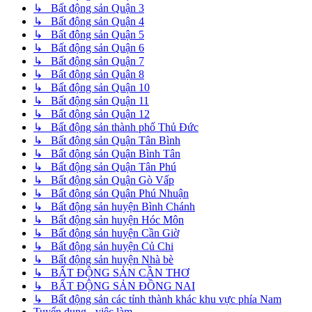
↳ Bất động sản Quận 3
↳ Bất động sản Quận 4
↳ Bất động sản Quận 5
↳ Bất động sản Quận 6
↳ Bất động sản Quận 7
↳ Bất động sản Quận 8
↳ Bất động sản Quận 10
↳ Bất động sản Quận 11
↳ Bất động sản Quận 12
↳ Bất động sản thành phố Thủ Đức
↳ Bất động sản Quận Tân Bình
↳ Bất động sản Quận Bình Tân
↳ Bất động sản Quận Tân Phú
↳ Bất động sản Quận Gò Vấp
↳ Bất động sản Quận Phú Nhuận
↳ Bất động sản huyện Bình Chánh
↳ Bất động sản huyện Hóc Môn
↳ Bất động sản huyện Cần Giờ
↳ Bất động sản huyện Củ Chi
↳ Bất động sản huyện Nhà bè
↳ BẤT ĐỘNG SẢN CẦN THƠ
↳ BẤT ĐỘNG SẢN ĐỒNG NAI
↳ Bất động sản các tỉnh thành khác khu vực phía Nam
Tuyển dụng - việc làm