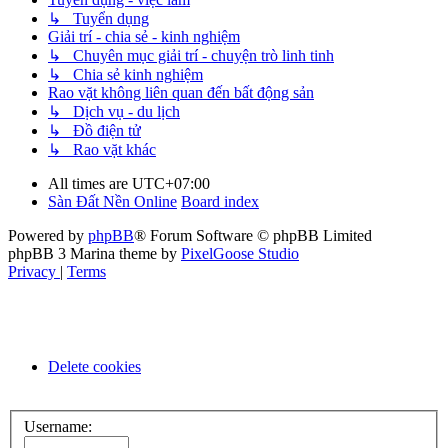
↳ Tuyển dụng
Giải trí - chia sẻ - kinh nghiệm
↳ Chuyên mục giải trí - chuyện trò linh tinh
↳ Chia sẻ kinh nghiệm
Rao vặt không liên quan đến bất động sản
↳ Dịch vụ - du lịch
↳ Đồ điện tử
↳ Rao vặt khác
All times are
UTC+07:00
Sàn Đất Nền Online
Board index
Powered by
phpBB
® Forum Software © phpBB Limited
phpBB 3 Marina theme by
PixelGoose Studio
Privacy
|
Terms
Delete cookies
Username: