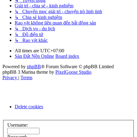
↳ Tuyển dụng
Giải trí - chia sẻ - kinh nghiệm
↳ Chuyên mục giải trí - chuyện trò linh tinh
↳ Chia sẻ kinh nghiệm
Rao vặt không liên quan đến bất động sản
↳ Dịch vụ - du lịch
↳ Đồ điện tử
↳ Rao vặt khác
All times are
UTC+07:00
Sàn Đất Nền Online
Board index
Powered by
phpBB
® Forum Software © phpBB Limited
phpBB 3 Marina theme by
PixelGoose Studio
Privacy
|
Terms
Delete cookies
Username:
Password: