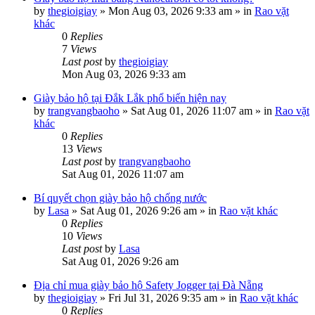
by
thegioigiay
»
Mon Aug 03, 2026 9:33 am
» in
Rao vặt
khác
0
Replies
7
Views
Last post
by
thegioigiay
Mon Aug 03, 2026 9:33 am
Giày bảo hộ tại Đắk Lắk phổ biến hiện nay
by
trangvangbaoho
»
Sat Aug 01, 2026 11:07 am
» in
Rao vặt
khác
0
Replies
13
Views
Last post
by
trangvangbaoho
Sat Aug 01, 2026 11:07 am
Bí quyết chọn giày bảo hộ chống nước
by
Lasa
»
Sat Aug 01, 2026 9:26 am
» in
Rao vặt khác
0
Replies
10
Views
Last post
by
Lasa
Sat Aug 01, 2026 9:26 am
Địa chỉ mua giày bảo hộ Safety Jogger tại Đà Nẵng
by
thegioigiay
»
Fri Jul 31, 2026 9:35 am
» in
Rao vặt khác
0
Replies