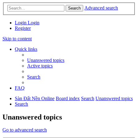
Advanced search
Search
Login
Login
Register
Skip to content
Quick links
Unanswered topics
Active topics
Search
FAQ
Sàn Đất Nền Online
Board index
Search
Unanswered topics
Search
Unanswered topics
Go to advanced search