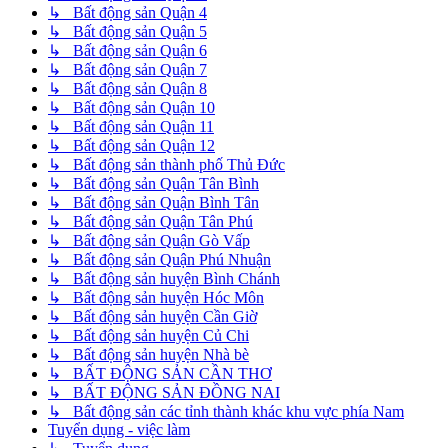
↳ Bất động sản Quận 4
↳ Bất động sản Quận 5
↳ Bất động sản Quận 6
↳ Bất động sản Quận 7
↳ Bất động sản Quận 8
↳ Bất động sản Quận 10
↳ Bất động sản Quận 11
↳ Bất động sản Quận 12
↳ Bất động sản thành phố Thủ Đức
↳ Bất động sản Quận Tân Bình
↳ Bất động sản Quận Bình Tân
↳ Bất động sản Quận Tân Phú
↳ Bất động sản Quận Gò Vấp
↳ Bất động sản Quận Phú Nhuận
↳ Bất động sản huyện Bình Chánh
↳ Bất động sản huyện Hóc Môn
↳ Bất động sản huyện Cần Giờ
↳ Bất động sản huyện Củ Chi
↳ Bất động sản huyện Nhà bè
↳ BẤT ĐỘNG SẢN CẦN THƠ
↳ BẤT ĐỘNG SẢN ĐỒNG NAI
↳ Bất động sản các tỉnh thành khác khu vực phía Nam
Tuyển dụng - việc làm