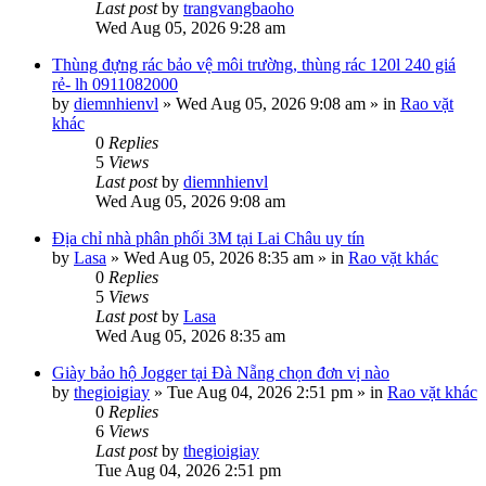
Last post
by
trangvangbaoho
Wed Aug 05, 2026 9:28 am
Thùng đựng rác bảo vệ môi trường, thùng rác 120l 240 giá
rẻ- lh 0911082000
by
diemnhienvl
»
Wed Aug 05, 2026 9:08 am
» in
Rao vặt
khác
0
Replies
5
Views
Last post
by
diemnhienvl
Wed Aug 05, 2026 9:08 am
Địa chỉ nhà phân phối 3M tại Lai Châu uy tín
by
Lasa
»
Wed Aug 05, 2026 8:35 am
» in
Rao vặt khác
0
Replies
5
Views
Last post
by
Lasa
Wed Aug 05, 2026 8:35 am
Giày bảo hộ Jogger tại Đà Nẵng chọn đơn vị nào
by
thegioigiay
»
Tue Aug 04, 2026 2:51 pm
» in
Rao vặt khác
0
Replies
6
Views
Last post
by
thegioigiay
Tue Aug 04, 2026 2:51 pm