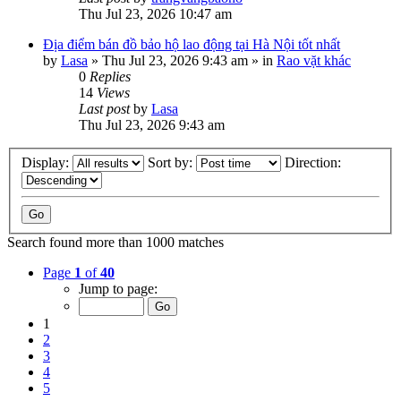
Thu Jul 23, 2026 10:47 am
Địa điểm bán đồ bảo hộ lao động tại Hà Nội tốt nhất
by
Lasa
»
Thu Jul 23, 2026 9:43 am
» in
Rao vặt khác
0
Replies
14
Views
Last post
by
Lasa
Thu Jul 23, 2026 9:43 am
Display:
Sort by:
Direction:
Search found more than 1000 matches
Page
1
of
40
Jump to page:
1
2
3
4
5