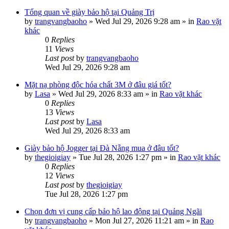
Tổng quan về giày bảo hộ tại Quảng Trị
by
trangvangbaoho
»
Wed Jul 29, 2026 9:28 am
» in
Rao vặt
khác
0
Replies
11
Views
Last post
by
trangvangbaoho
Wed Jul 29, 2026 9:28 am
Mặt nạ phòng độc hóa chất 3M ở đâu giá tốt?
by
Lasa
»
Wed Jul 29, 2026 8:33 am
» in
Rao vặt khác
0
Replies
13
Views
Last post
by
Lasa
Wed Jul 29, 2026 8:33 am
Giày bảo hộ Jogger tại Đà Nẵng mua ở đâu tốt?
by
thegioigiay
»
Tue Jul 28, 2026 1:27 pm
» in
Rao vặt khác
0
Replies
12
Views
Last post
by
thegioigiay
Tue Jul 28, 2026 1:27 pm
Chọn đơn vị cung cấp bảo hộ lao động tại Quảng Ngãi
by
trangvangbaoho
»
Mon Jul 27, 2026 11:21 am
» in
Rao