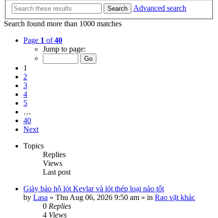
Advanced search
Search
Search found more than 1000 matches
Page
1
of
40
Jump to page:
1
2
3
4
5
…
40
Next
Topics
Replies
Views
Last post
Giày bảo hộ lót Kevlar và lót thép loại nào tốt
by
Lasa
»
Thu Aug 06, 2026 9:50 am
» in
Rao vặt khác
0
Replies
4
Views