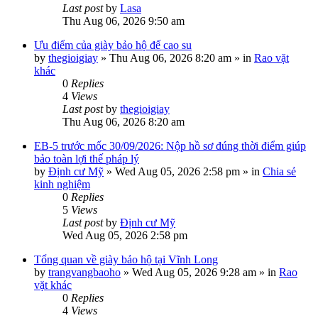
Last post
by
Lasa
Thu Aug 06, 2026 9:50 am
Ưu điểm của giày bảo hộ đế cao su
by
thegioigiay
»
Thu Aug 06, 2026 8:20 am
» in
Rao vặt
khác
0
Replies
4
Views
Last post
by
thegioigiay
Thu Aug 06, 2026 8:20 am
EB-5 trước mốc 30/09/2026: Nộp hồ sơ đúng thời điểm giúp
bảo toàn lợi thế pháp lý
by
Định cư Mỹ
»
Wed Aug 05, 2026 2:58 pm
» in
Chia sẻ
kinh nghiệm
0
Replies
5
Views
Last post
by
Định cư Mỹ
Wed Aug 05, 2026 2:58 pm
Tổng quan về giày bảo hộ tại Vĩnh Long
by
trangvangbaoho
»
Wed Aug 05, 2026 9:28 am
» in
Rao
vặt khác
0
Replies
4
Views