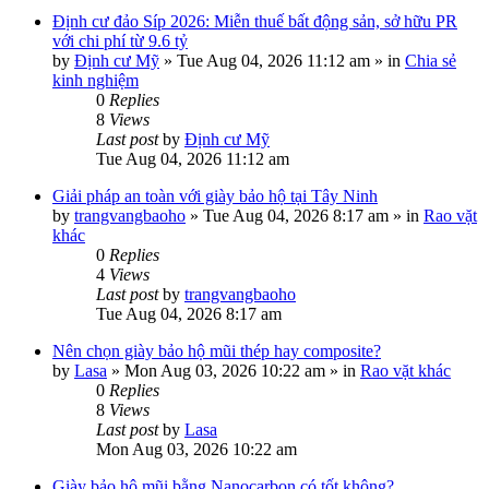
Định cư đảo Síp 2026: Miễn thuế bất động sản, sở hữu PR
với chi phí từ 9.6 tỷ
by
Định cư Mỹ
»
Tue Aug 04, 2026 11:12 am
» in
Chia sẻ
kinh nghiệm
0
Replies
8
Views
Last post
by
Định cư Mỹ
Tue Aug 04, 2026 11:12 am
Giải pháp an toàn với giày bảo hộ tại Tây Ninh
by
trangvangbaoho
»
Tue Aug 04, 2026 8:17 am
» in
Rao vặt
khác
0
Replies
4
Views
Last post
by
trangvangbaoho
Tue Aug 04, 2026 8:17 am
Nên chọn giày bảo hộ mũi thép hay composite?
by
Lasa
»
Mon Aug 03, 2026 10:22 am
» in
Rao vặt khác
0
Replies
8
Views
Last post
by
Lasa
Mon Aug 03, 2026 10:22 am
Giày bảo hộ mũi bằng Nanocarbon có tốt không?