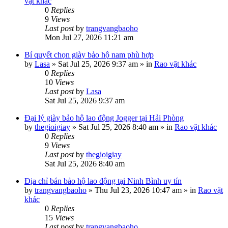
vặt khác
0
Replies
9
Views
Last post
by
trangvangbaoho
Mon Jul 27, 2026 11:21 am
Bí quyết chọn giày bảo hộ nam phù hợp
by
Lasa
»
Sat Jul 25, 2026 9:37 am
» in
Rao vặt khác
0
Replies
10
Views
Last post
by
Lasa
Sat Jul 25, 2026 9:37 am
Đại lý giày bảo hộ lao động Jogger tại Hải Phòng
by
thegioigiay
»
Sat Jul 25, 2026 8:40 am
» in
Rao vặt khác
0
Replies
9
Views
Last post
by
thegioigiay
Sat Jul 25, 2026 8:40 am
Địa chỉ bán bảo hộ lao động tại Ninh Bình uy tín
by
trangvangbaoho
»
Thu Jul 23, 2026 10:47 am
» in
Rao vặt
khác
0
Replies
15
Views
Last post
by
trangvangbaoho