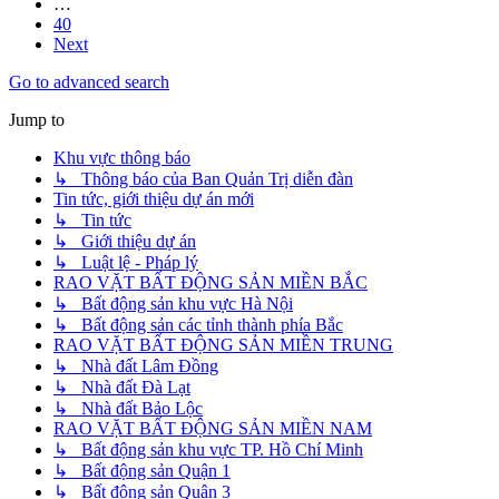
…
40
Next
Go to advanced search
Jump to
Khu vực thông báo
↳ Thông báo của Ban Quản Trị diễn đàn
Tin tức, giới thiệu dự án mới
↳ Tin tức
↳ Giới thiệu dự án
↳ Luật lệ - Pháp lý
RAO VẶT BẤT ĐỘNG SẢN MIỀN BẮC
↳ Bất động sản khu vực Hà Nội
↳ Bất động sản các tỉnh thành phía Bắc
RAO VẶT BẤT ĐỘNG SẢN MIỀN TRUNG
↳ Nhà đất Lâm Đồng
↳ Nhà đất Đà Lạt
↳ Nhà đất Bảo Lộc
RAO VẶT BẤT ĐỘNG SẢN MIỀN NAM
↳ Bất động sản khu vực TP. Hồ Chí Minh
↳ Bất động sản Quận 1
↳ Bất động sản Quận 3