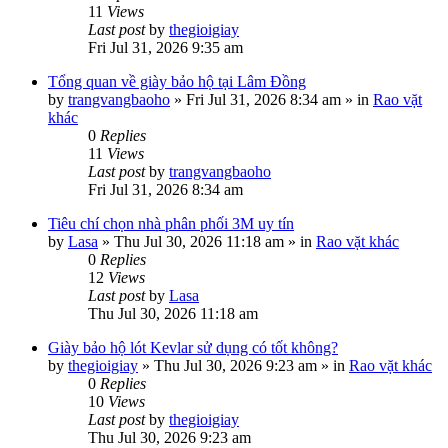
11
Views
Last post
by
thegioigiay
Fri Jul 31, 2026 9:35 am
Tổng quan về giày bảo hộ tại Lâm Đồng
by
trangvangbaoho
»
Fri Jul 31, 2026 8:34 am
» in
Rao vặt
khác
0
Replies
11
Views
Last post
by
trangvangbaoho
Fri Jul 31, 2026 8:34 am
Tiêu chí chọn nhà phân phối 3M uy tín
by
Lasa
»
Thu Jul 30, 2026 11:18 am
» in
Rao vặt khác
0
Replies
12
Views
Last post
by
Lasa
Thu Jul 30, 2026 11:18 am
Giày bảo hộ lót Kevlar sử dụng có tốt không?
by
thegioigiay
»
Thu Jul 30, 2026 9:23 am
» in
Rao vặt khác
0
Replies
10
Views
Last post
by
thegioigiay
Thu Jul 30, 2026 9:23 am