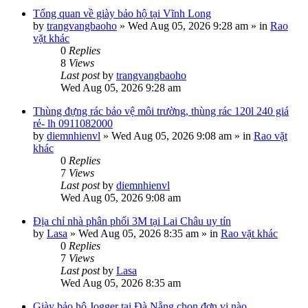
Tổng quan về giày bảo hộ tại Vĩnh Long
by
trangvangbaoho
»
Wed Aug 05, 2026 9:28 am
» in
Rao
vặt khác
0
Replies
8
Views
Last post
by
trangvangbaoho
Wed Aug 05, 2026 9:28 am
Thùng đựng rác bảo vệ môi trường, thùng rác 120l 240 giá
rẻ- lh 0911082000
by
diemnhienvl
»
Wed Aug 05, 2026 9:08 am
» in
Rao vặt
khác
0
Replies
7
Views
Last post
by
diemnhienvl
Wed Aug 05, 2026 9:08 am
Địa chỉ nhà phân phối 3M tại Lai Châu uy tín
by
Lasa
»
Wed Aug 05, 2026 8:35 am
» in
Rao vặt khác
0
Replies
7
Views
Last post
by
Lasa
Wed Aug 05, 2026 8:35 am
Giày bảo hộ Jogger tại Đà Nẵng chọn đơn vị nào