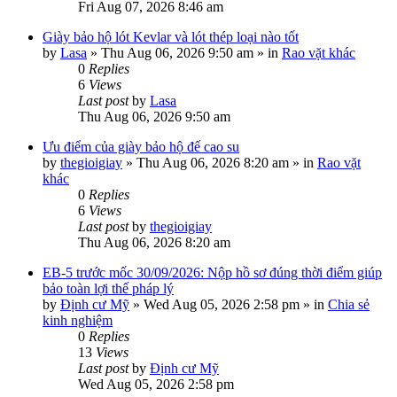
Fri Aug 07, 2026 8:46 am
Giày bảo hộ lót Kevlar và lót thép loại nào tốt
by
Lasa
»
Thu Aug 06, 2026 9:50 am
» in
Rao vặt khác
0
Replies
6
Views
Last post
by
Lasa
Thu Aug 06, 2026 9:50 am
Ưu điểm của giày bảo hộ đế cao su
by
thegioigiay
»
Thu Aug 06, 2026 8:20 am
» in
Rao vặt
khác
0
Replies
6
Views
Last post
by
thegioigiay
Thu Aug 06, 2026 8:20 am
EB-5 trước mốc 30/09/2026: Nộp hồ sơ đúng thời điểm giúp
bảo toàn lợi thế pháp lý
by
Định cư Mỹ
»
Wed Aug 05, 2026 2:58 pm
» in
Chia sẻ
kinh nghiệm
0
Replies
13
Views
Last post
by
Định cư Mỹ
Wed Aug 05, 2026 2:58 pm