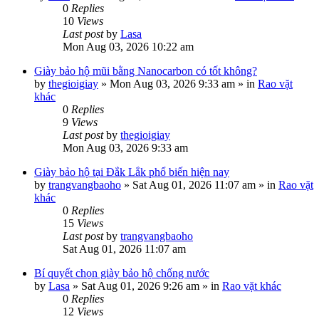
0
Replies
10
Views
Last post
by
Lasa
Mon Aug 03, 2026 10:22 am
Giày bảo hộ mũi bằng Nanocarbon có tốt không?
by
thegioigiay
»
Mon Aug 03, 2026 9:33 am
» in
Rao vặt
khác
0
Replies
9
Views
Last post
by
thegioigiay
Mon Aug 03, 2026 9:33 am
Giày bảo hộ tại Đắk Lắk phổ biến hiện nay
by
trangvangbaoho
»
Sat Aug 01, 2026 11:07 am
» in
Rao vặt
khác
0
Replies
15
Views
Last post
by
trangvangbaoho
Sat Aug 01, 2026 11:07 am
Bí quyết chọn giày bảo hộ chống nước
by
Lasa
»
Sat Aug 01, 2026 9:26 am
» in
Rao vặt khác
0
Replies
12
Views