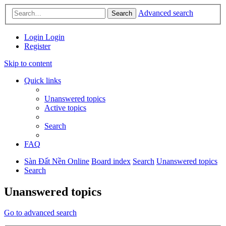
Advanced search
Search
Login
Login
Register
Skip to content
Quick links
Unanswered topics
Active topics
Search
FAQ
Sàn Đất Nền Online
Board index
Search
Unanswered topics
Search
Unanswered topics
Go to advanced search