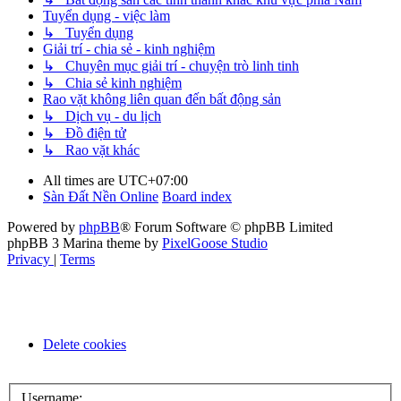
Tuyển dụng - việc làm
↳ Tuyển dụng
Giải trí - chia sẻ - kinh nghiệm
↳ Chuyên mục giải trí - chuyện trò linh tinh
↳ Chia sẻ kinh nghiệm
Rao vặt không liên quan đến bất động sản
↳ Dịch vụ - du lịch
↳ Đồ điện tử
↳ Rao vặt khác
All times are
UTC+07:00
Sàn Đất Nền Online
Board index
Powered by
phpBB
® Forum Software © phpBB Limited
phpBB 3 Marina theme by
PixelGoose Studio
Privacy
|
Terms
Delete cookies
Username: