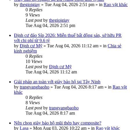
by
thegioigiay
»
Tue Aug 04, 2026 2:51 pm
» in
Rao vặt khác
0
Replies
9
Views
Last post
by
thegioigiay
Tue Aug 04, 2026 2:51 pm
Định cư đảo Síp 2026: Miễn thuế bất động sản, sở hữu PR
với chi phí từ 9.6 tỷ
by
Định cư Mỹ
»
Tue Aug 04, 2026 11:12 am
» in
Chia sẻ
kinh nghiệm
0
Replies
10
Views
Last post
by
Định cư Mỹ
Tue Aug 04, 2026 11:12 am
Giải pháp an toàn với giày bảo hộ tại Tây Ninh
by
trangvangbaoho
»
Tue Aug 04, 2026 8:17 am
» in
Rao vặt
khác
0
Replies
8
Views
Last post
by
trangvangbaoho
Tue Aug 04, 2026 8:17 am
Nên chọn giày bảo hộ mũi thép hay composite?
by
Lasa
»
Mon Aug 03, 2026 10:22 am
» in
Rao vặt khác