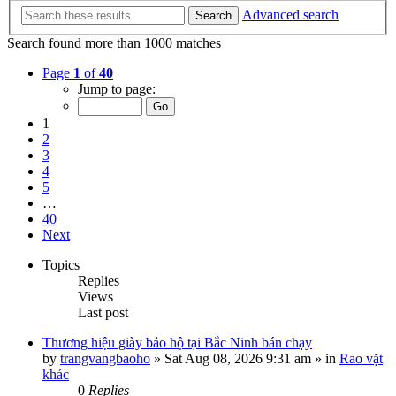
Advanced search
Search
Search found more than 1000 matches
Page
1
of
40
Jump to page:
1
2
3
4
5
…
40
Next
Topics
Replies
Views
Last post
Thương hiệu giày bảo hộ tại Bắc Ninh bán chạy
by
trangvangbaoho
»
Sat Aug 08, 2026 9:31 am
» in
Rao vặt
khác
0
Replies