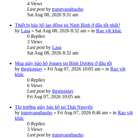
4
Views
Last post
by
trangvangbaoho
Sat Aug 08, 2026 9:31 am
Thiết bị bảo hộ lao động tại Ninh Bình ở đâu tốt nhất?
by
Lasa
»
Sat Aug 08, 2026 8:32 am
» in
Rao vặt khác
0
Replies
3
Views
Last post
by
Lasa
Sat Aug 08, 2026 8:32 am
Mua giày bảo hộ Jogger tại Bình Dương ở đâu tốt
by
thegioigiay
»
Fri Aug 07, 2026 10:05 am
» in
Rao vặt
khác
0
Replies
6
Views
Last post
by
thegioigiay
Fri Aug 07, 2026 10:05 am
Thị trường giày bảo hộ tại Thái Nguyên
by
trangvangbaoho
»
Fri Aug 07, 2026 8:46 am
» in
Rao vặt
khác
0
Replies
3
Views
Last post
by
trangvangbaoho