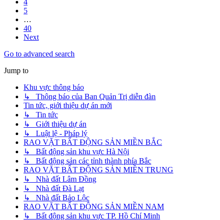
4
5
…
40
Next
Go to advanced search
Jump to
Khu vực thông báo
↳ Thông báo của Ban Quản Trị diễn đàn
Tin tức, giới thiệu dự án mới
↳ Tin tức
↳ Giới thiệu dự án
↳ Luật lệ - Pháp lý
RAO VẶT BẤT ĐỘNG SẢN MIỀN BẮC
↳ Bất động sản khu vực Hà Nội
↳ Bất động sản các tỉnh thành phía Bắc
RAO VẶT BẤT ĐỘNG SẢN MIỀN TRUNG
↳ Nhà đất Lâm Đồng
↳ Nhà đất Đà Lạt
↳ Nhà đất Bảo Lộc
RAO VẶT BẤT ĐỘNG SẢN MIỀN NAM
↳ Bất động sản khu vực TP. Hồ Chí Minh