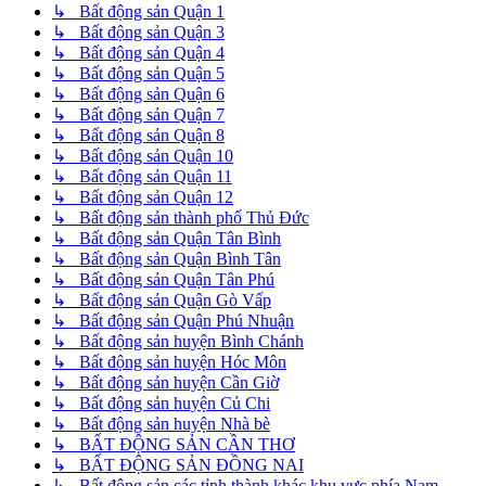
↳ Bất động sản Quận 1
↳ Bất động sản Quận 3
↳ Bất động sản Quận 4
↳ Bất động sản Quận 5
↳ Bất động sản Quận 6
↳ Bất động sản Quận 7
↳ Bất động sản Quận 8
↳ Bất động sản Quận 10
↳ Bất động sản Quận 11
↳ Bất động sản Quận 12
↳ Bất động sản thành phố Thủ Đức
↳ Bất động sản Quận Tân Bình
↳ Bất động sản Quận Bình Tân
↳ Bất động sản Quận Tân Phú
↳ Bất động sản Quận Gò Vấp
↳ Bất động sản Quận Phú Nhuận
↳ Bất động sản huyện Bình Chánh
↳ Bất động sản huyện Hóc Môn
↳ Bất động sản huyện Cần Giờ
↳ Bất động sản huyện Củ Chi
↳ Bất động sản huyện Nhà bè
↳ BẤT ĐỘNG SẢN CẦN THƠ
↳ BẤT ĐỘNG SẢN ĐỒNG NAI
↳ Bất động sản các tỉnh thành khác khu vực phía Nam