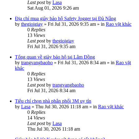
Last post
by
Lasa
Sat Aug 01, 2026 9:26 am
Địa chỉ mua giày bảo hộ Safety Jogger tại Đà Nẵng
by
thegioigiay
»
Fri Jul 31, 2026 9:35 am
» in
Rao vặt khác
0
Replies
13
Views
Last post
by
thegioigiay
Fri Jul 31, 2026 9:35 am
Tổng quan về giày bảo hộ tại Lâm Đồng
by
trangvangbaoho
»
Fri Jul 31, 2026 8:34 am
» in
Rao vặt
khác
0
Replies
13
Views
Last post
by
trangvangbaoho
Fri Jul 31, 2026 8:34 am
Tiêu chí chọn nhà phân phối 3M uy tín
by
Lasa
»
Thu Jul 30, 2026 11:18 am
» in
Rao vặt khác
0
Replies
14
Views
Last post
by
Lasa
Thu Jul 30, 2026 11:18 am