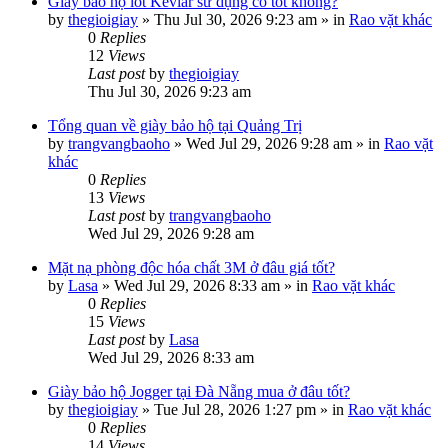
Giày bảo hộ lót Kevlar sử dụng có tốt không?
by
thegioigiay
»
Thu Jul 30, 2026 9:23 am
» in
Rao vặt khác
0
Replies
12
Views
Last post
by
thegioigiay
Thu Jul 30, 2026 9:23 am
Tổng quan về giày bảo hộ tại Quảng Trị
by
trangvangbaoho
»
Wed Jul 29, 2026 9:28 am
» in
Rao vặt
khác
0
Replies
13
Views
Last post
by
trangvangbaoho
Wed Jul 29, 2026 9:28 am
Mặt nạ phòng độc hóa chất 3M ở đâu giá tốt?
by
Lasa
»
Wed Jul 29, 2026 8:33 am
» in
Rao vặt khác
0
Replies
15
Views
Last post
by
Lasa
Wed Jul 29, 2026 8:33 am
Giày bảo hộ Jogger tại Đà Nẵng mua ở đâu tốt?
by
thegioigiay
»
Tue Jul 28, 2026 1:27 pm
» in
Rao vặt khác
0
Replies
14
Views