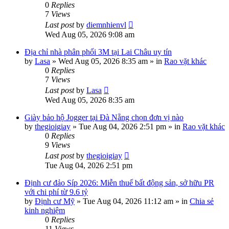
0
Replies
7
Views
Last post
by
diemnhienvl
Wed Aug 05, 2026 9:08 am
Địa chỉ nhà phân phối 3M tại Lai Châu uy tín
by
Lasa
»
Wed Aug 05, 2026 8:35 am
» in
Rao vặt khác
0
Replies
7
Views
Last post
by
Lasa
Wed Aug 05, 2026 8:35 am
Giày bảo hộ Jogger tại Đà Nẵng chọn đơn vị nào
by
thegioigiay
»
Tue Aug 04, 2026 2:51 pm
» in
Rao vặt khác
0
Replies
9
Views
Last post
by
thegioigiay
Tue Aug 04, 2026 2:51 pm
Định cư đảo Síp 2026: Miễn thuế bất động sản, sở hữu PR
với chi phí từ 9.6 tỷ
by
Định cư Mỹ
»
Tue Aug 04, 2026 11:12 am
» in
Chia sẻ
kinh nghiệm
0
Replies
11
Views