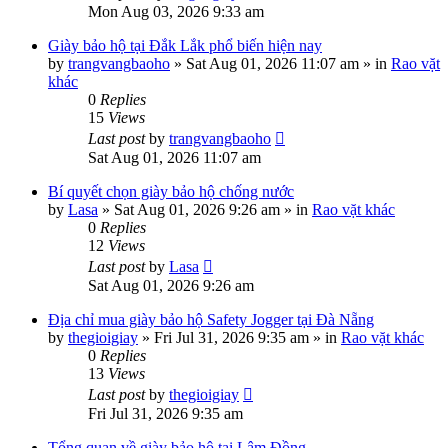
Mon Aug 03, 2026 9:33 am
Giày bảo hộ tại Đắk Lắk phổ biến hiện nay
by
trangvangbaoho
»
Sat Aug 01, 2026 11:07 am
» in
Rao vặt
khác
0
Replies
15
Views
Last post
by
trangvangbaoho
Sat Aug 01, 2026 11:07 am
Bí quyết chọn giày bảo hộ chống nước
by
Lasa
»
Sat Aug 01, 2026 9:26 am
» in
Rao vặt khác
0
Replies
12
Views
Last post
by
Lasa
Sat Aug 01, 2026 9:26 am
Địa chỉ mua giày bảo hộ Safety Jogger tại Đà Nẵng
by
thegioigiay
»
Fri Jul 31, 2026 9:35 am
» in
Rao vặt khác
0
Replies
13
Views
Last post
by
thegioigiay
Fri Jul 31, 2026 9:35 am
Tổng quan về giày bảo hộ tại Lâm Đồng