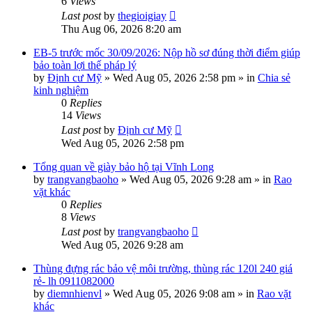
6
Views
Last post
by
thegioigiay
Thu Aug 06, 2026 8:20 am
EB-5 trước mốc 30/09/2026: Nộp hồ sơ đúng thời điểm giúp
bảo toàn lợi thế pháp lý
by
Định cư Mỹ
»
Wed Aug 05, 2026 2:58 pm
» in
Chia sẻ
kinh nghiệm
0
Replies
14
Views
Last post
by
Định cư Mỹ
Wed Aug 05, 2026 2:58 pm
Tổng quan về giày bảo hộ tại Vĩnh Long
by
trangvangbaoho
»
Wed Aug 05, 2026 9:28 am
» in
Rao
vặt khác
0
Replies
8
Views
Last post
by
trangvangbaoho
Wed Aug 05, 2026 9:28 am
Thùng đựng rác bảo vệ môi trường, thùng rác 120l 240 giá
rẻ- lh 0911082000
by
diemnhienvl
»
Wed Aug 05, 2026 9:08 am
» in
Rao vặt
khác