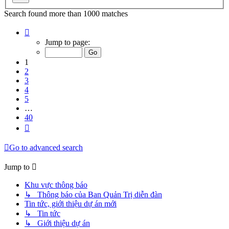
Search found more than 1000 matches
Page
1
Jump to page:
of
40
1
2
3
4
5
…
40
Next
Go to advanced search
Jump to
Khu vực thông báo
↳ Thông báo của Ban Quản Trị diễn đàn
Tin tức, giới thiệu dự án mới
↳ Tin tức
↳ Giới thiệu dự án