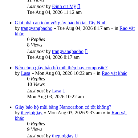
Last post
by
Định cư Mỹ
Tue Aug 04, 2026 11:12 am
Giải pháp an toàn với giày bảo hộ tại Tây Ninh
by
trangvangbaoho
»
Tue Aug 04, 2026 8:17 am
» in
Rao vặt
khác
0
Replies
8
Views
Last post
by
trangvangbaoho
Tue Aug 04, 2026 8:17 am
Nên chọn giày bảo hộ mũi thép hay composite?
by
Lasa
»
Mon Aug 03, 2026 10:22 am
» in
Rao vặt khác
0
Replies
10
Views
Last post
by
Lasa
Mon Aug 03, 2026 10:22 am
Giày bảo hộ mũi bằng Nanocarbon có tốt không?
by
thegioigiay
»
Mon Aug 03, 2026 9:33 am
» in
Rao vặt
khác
0
Replies
9
Views
Last post
by
thegioigiay