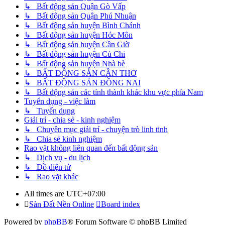
↳ Bất động sản Quận Gò Vấp
↳ Bất động sản Quận Phú Nhuận
↳ Bất động sản huyện Bình Chánh
↳ Bất động sản huyện Hóc Môn
↳ Bất động sản huyện Cần Giờ
↳ Bất động sản huyện Củ Chi
↳ Bất động sản huyện Nhà bè
↳ BẤT ĐỘNG SẢN CẦN THƠ
↳ BẤT ĐỘNG SẢN ĐỒNG NAI
↳ Bất động sản các tỉnh thành khác khu vực phía Nam
Tuyển dụng - việc làm
↳ Tuyển dụng
Giải trí - chia sẻ - kinh nghiệm
↳ Chuyên mục giải trí - chuyện trò linh tinh
↳ Chia sẻ kinh nghiệm
Rao vặt không liên quan đến bất động sản
↳ Dịch vụ - du lịch
↳ Đồ điện tử
↳ Rao vặt khác
All times are
UTC+07:00
Sàn Đất Nền Online
Board index
Powered by
phpBB
® Forum Software © phpBB Limited