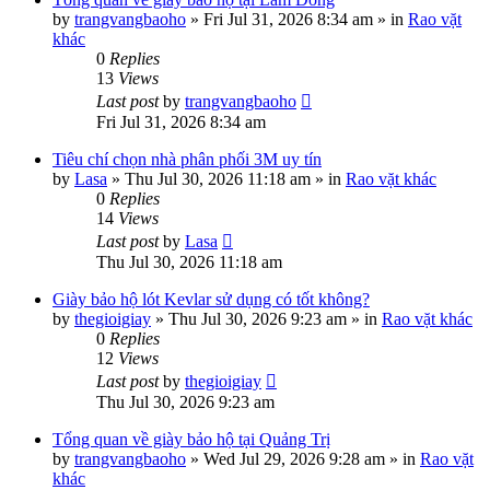
by
trangvangbaoho
»
Fri Jul 31, 2026 8:34 am
» in
Rao vặt
khác
0
Replies
13
Views
Last post
by
trangvangbaoho
Fri Jul 31, 2026 8:34 am
Tiêu chí chọn nhà phân phối 3M uy tín
by
Lasa
»
Thu Jul 30, 2026 11:18 am
» in
Rao vặt khác
0
Replies
14
Views
Last post
by
Lasa
Thu Jul 30, 2026 11:18 am
Giày bảo hộ lót Kevlar sử dụng có tốt không?
by
thegioigiay
»
Thu Jul 30, 2026 9:23 am
» in
Rao vặt khác
0
Replies
12
Views
Last post
by
thegioigiay
Thu Jul 30, 2026 9:23 am
Tổng quan về giày bảo hộ tại Quảng Trị
by
trangvangbaoho
»
Wed Jul 29, 2026 9:28 am
» in
Rao vặt
khác