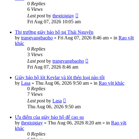
0
Replies
6
Views
Last post
by
thegioigiay
Fri Aug 07, 2026 10:05 am
Thị trường giày bảo hộ tại Thái Nguyên
by
trangvangbaoho
»
Fri Aug 07, 2026 8:46 am
» in
Rao vặt
khác
0
Replies
3
Views
Last post
by
trangvangbaoho
Fri Aug 07, 2026 8:46 am
Giày bảo hộ lót Kevlar và lót thép loại nào tốt
by
Lasa
»
Thu Aug 06, 2026 9:50 am
» in
Rao vặt khác
0
Replies
7
Views
Last post
by
Lasa
Thu Aug 06, 2026 9:50 am
Ưu điểm của giày bảo hộ đế cao su
by
thegioigiay
»
Thu Aug 06, 2026 8:20 am
» in
Rao vặt
khác
0
Replies