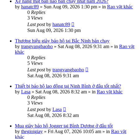
Xe nâng mặt bàn nào bán chạy nhất năm 2026?
by
hanatc89
»
Sun Aug 09, 2026 1:30 pm
» in
Rao vặt khác
0
Replies
3
Views
Last post
by
hanatc89
Sun Aug 09, 2026 1:30 pm
Thương hiệu giày bảo hộ tại Bắc Ninh bán chạy
by
trangvangbaoho
»
Sat Aug 08, 2026 9:31 am
» in
Rao vặt
khác
0
Replies
5
Views
Last post
by
trangvangbaoho
Sat Aug 08, 2026 9:31 am
Thiết bị bảo hộ lao động tại Ninh Bình ở đâu tốt nhất?
by
Lasa
»
Sat Aug 08, 2026 8:32 am
» in
Rao vặt khác
0
Replies
3
Views
Last post
by
Lasa
Sat Aug 08, 2026 8:32 am
Mua giày bảo hộ Jogger tại Bình Dương ở đâu tốt
by
thegioigiay
»
Fri Aug 07, 2026 10:05 am
» in
Rao vặt
khác