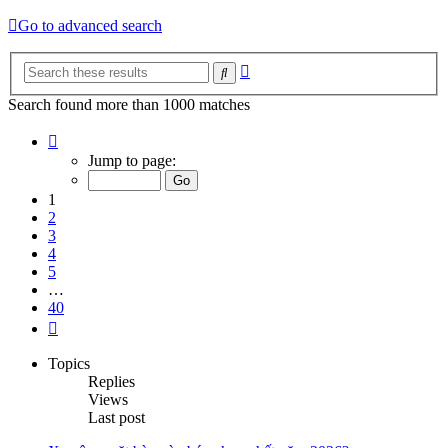
Go to advanced search
Advanced
Search
search
Search found more than 1000 matches
Page
1
Jump to page:
of
40
1
2
3
4
5
…
40
Next
Topics
Replies
Views
Last post