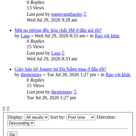
0
Replies
13
Views
Last post
by
trangvangbaoho
Wed Jul 29, 2026 9:28 am
Mặt nạ phòng độc hóa chất 3M ở đâu giá tốt?
by
Lasa
»
Wed Jul 29, 2026 8:33 am
» in
Rao vặt khác
0
Replies
15
Views
Last post
by
Lasa
Wed Jul 29, 2026 8:33 am
Giày bảo hộ Jogger tại Đà Nẵng mua ở đâu tốt?
by
thegioigiay
»
Tue Jul 28, 2026 1:27 pm
» in
Rao vặt khác
0
Replies
15
Views
Last post
by
thegioigiay
Tue Jul 28, 2026 1:27 pm
Display:
Sort by:
Direction: