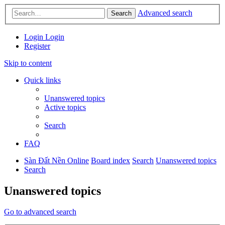
Advanced search
Search
Login
Login
Register
Skip to content
Quick links
Unanswered topics
Active topics
Search
FAQ
Sàn Đất Nền Online
Board index
Search
Unanswered topics
Search
Unanswered topics
Go to advanced search