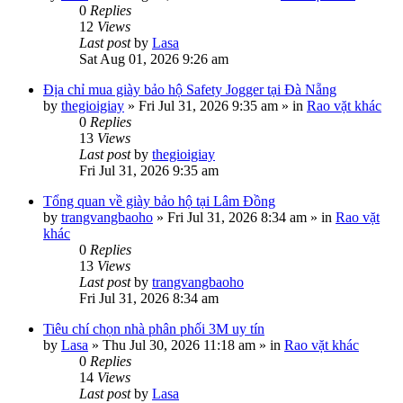
0
Replies
12
Views
Last post
by
Lasa
Sat Aug 01, 2026 9:26 am
Địa chỉ mua giày bảo hộ Safety Jogger tại Đà Nẵng
by
thegioigiay
»
Fri Jul 31, 2026 9:35 am
» in
Rao vặt khác
0
Replies
13
Views
Last post
by
thegioigiay
Fri Jul 31, 2026 9:35 am
Tổng quan về giày bảo hộ tại Lâm Đồng
by
trangvangbaoho
»
Fri Jul 31, 2026 8:34 am
» in
Rao vặt
khác
0
Replies
13
Views
Last post
by
trangvangbaoho
Fri Jul 31, 2026 8:34 am
Tiêu chí chọn nhà phân phối 3M uy tín
by
Lasa
»
Thu Jul 30, 2026 11:18 am
» in
Rao vặt khác
0
Replies
14
Views
Last post
by
Lasa