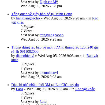
Last post
by
Định cư Mỹ
Wed Aug 05, 2026 2:58 pm
Tổng quan về giày bảo hộ tại Vĩnh Long
by
trangvangbaoho
»
Wed Aug 05, 2026 9:28 am
» in
Rao
vặt khác
0
Replies
7
Views
Last post
by
trangvangbaoho
Wed Aug 05, 2026 9:28 am
Thùng đựng rác bảo vệ môi trường, thùng rác 120l 240 giá
rẻ- lh 0911082000
by
diemnhienvl
»
Wed Aug 05, 2026 9:08 am
» in
Rao vặt
khác
0
Replies
7
Views
Last post
by
diemnhienvl
Wed Aug 05, 2026 9:08 am
Địa chỉ nhà phân phối 3M tại Lai Châu uy tín
by
Lasa
»
Wed Aug 05, 2026 8:35 am
» in
Rao vặt khác
0
Replies
7
Views
Last post
by
Lasa