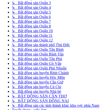
↳ Bất động sản Quận 3
↳ Bất động sản Quận 4
↳ Bất động sản Quận 5
↳ Bất động sản Quận 6
↳ Bất động sản Quận 7
↳ Bất động sản Quận 8
↳ Bất động sản Quận 10
↳ Bất động sản Quận 11
↳ Bất động sản Quận 12
↳ Bất động sản thành phố Thủ Đức
↳ Bất động sản Quận Tân Bình
↳ Bất động sản Quận Bình Tân
↳ Bất động sản Quận Tân Phú
↳ Bất động sản Quận Gò Vấp
↳ Bất động sản Quận Phú Nhuận
↳ Bất động sản huyện Bình Chánh
↳ Bất động sản huyện Hóc Môn
↳ Bất động sản huyện Cần Giờ
↳ Bất động sản huyện Củ Chi
↳ Bất động sản huyện Nhà bè
↳ BẤT ĐỘNG SẢN CẦN THƠ
↳ BẤT ĐỘNG SẢN ĐỒNG NAI
↳ Bất động sản các tỉnh thành khác khu vực phía Nam
Tuyển dụng - việc làm