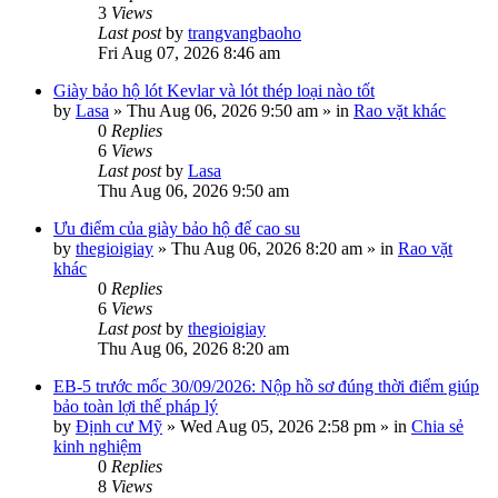
3
Views
Last post
by
trangvangbaoho
Fri Aug 07, 2026 8:46 am
Giày bảo hộ lót Kevlar và lót thép loại nào tốt
by
Lasa
»
Thu Aug 06, 2026 9:50 am
» in
Rao vặt khác
0
Replies
6
Views
Last post
by
Lasa
Thu Aug 06, 2026 9:50 am
Ưu điểm của giày bảo hộ đế cao su
by
thegioigiay
»
Thu Aug 06, 2026 8:20 am
» in
Rao vặt
khác
0
Replies
6
Views
Last post
by
thegioigiay
Thu Aug 06, 2026 8:20 am
EB-5 trước mốc 30/09/2026: Nộp hồ sơ đúng thời điểm giúp
bảo toàn lợi thế pháp lý
by
Định cư Mỹ
»
Wed Aug 05, 2026 2:58 pm
» in
Chia sẻ
kinh nghiệm
0
Replies
8
Views