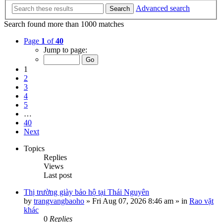
Advanced search
Search
Search found more than 1000 matches
Page
1
of
40
Jump to page:
1
2
3
4
5
…
40
Next
Topics
Replies
Views
Last post
Thị trường giày bảo hộ tại Thái Nguyên
by
trangvangbaoho
»
Fri Aug 07, 2026 8:46 am
» in
Rao vặt
khác
0
Replies