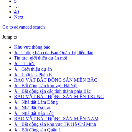
5
…
40
Next
Go to advanced search
Jump to
Khu vực thông báo
↳ Thông báo của Ban Quản Trị diễn đàn
Tin tức, giới thiệu dự án mới
↳ Tin tức
↳ Giới thiệu dự án
↳ Luật lệ - Pháp lý
RAO VẶT BẤT ĐỘNG SẢN MIỀN BẮC
↳ Bất động sản khu vực Hà Nội
↳ Bất động sản các tỉnh thành phía Bắc
RAO VẶT BẤT ĐỘNG SẢN MIỀN TRUNG
↳ Nhà đất Lâm Đồng
↳ Nhà đất Đà Lạt
↳ Nhà đất Bảo Lộc
RAO VẶT BẤT ĐỘNG SẢN MIỀN NAM
↳ Bất động sản khu vực TP. Hồ Chí Minh
↳ Bất động sản Quận 1