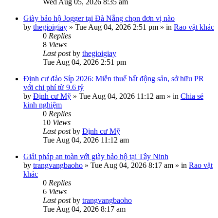
Wed Aug 05, 2026 8:35 am
Giày bảo hộ Jogger tại Đà Nẵng chọn đơn vị nào
by
thegioigiay
»
Tue Aug 04, 2026 2:51 pm
» in
Rao vặt khác
0
Replies
8
Views
Last post
by
thegioigiay
Tue Aug 04, 2026 2:51 pm
Định cư đảo Síp 2026: Miễn thuế bất động sản, sở hữu PR
với chi phí từ 9.6 tỷ
by
Định cư Mỹ
»
Tue Aug 04, 2026 11:12 am
» in
Chia sẻ
kinh nghiệm
0
Replies
10
Views
Last post
by
Định cư Mỹ
Tue Aug 04, 2026 11:12 am
Giải pháp an toàn với giày bảo hộ tại Tây Ninh
by
trangvangbaoho
»
Tue Aug 04, 2026 8:17 am
» in
Rao vặt
khác
0
Replies
6
Views
Last post
by
trangvangbaoho
Tue Aug 04, 2026 8:17 am