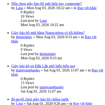
Nên chọn giày bảo hộ mũi thép hay composite?
by
Lasa
»
Mon Aug 03, 2026 10:22 am
» in
Rao vặt khác
0
Replies
10
Views
Last post
by
Lasa
Mon Aug 03, 2026 10:22 am
Giày bảo hộ mũi bằng Nanocarbon có tốt không?
by
thegioigiay
»
Mon Aug 03, 2026 9:33 am
» in
Rao vặt
khác
0
Replies
9
Views
Last post
by
thegioigiay
Mon Aug 03, 2026 9:33 am
Giày bảo hộ tại Đắk Lắk phổ biến hiện nay
by
trangvangbaoho
»
Sat Aug 01, 2026 11:07 am
» in
Rao vặt
khác
0
Replies
15
Views
Last post
by
trangvangbaoho
Sat Aug 01, 2026 11:07 am
Bí quyết chọn giày bảo hộ chống nước
by
Lasa
»
Sat Aug 01, 2026 9:26 am
» in
Rao vặt khác