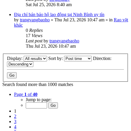
Sat Jul 25, 2026 8:40 am
Địa chỉ bán bảo hộ lao động tại Ninh Bình uy tín
by
trangvangbaoho
»
Thu Jul 23, 2026 10:47 am
» in
Rao vặt
khác
0
Replies
17
Views
Last post
by
trangvangbaoho
Thu Jul 23, 2026 10:47 am
Display:
Sort by:
Direction:
Search found more than 1000 matches
Page
1
of
40
Jump to page:
1
2
3
4