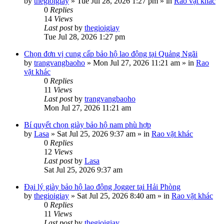
by
thegioigiay
»
Tue Jul 28, 2026 1:27 pm
» in
Rao vặt khác
0
Replies
14
Views
Last post
by
thegioigiay
Tue Jul 28, 2026 1:27 pm
Chọn đơn vị cung cấp bảo hộ lao động tại Quảng Ngãi
by
trangvangbaoho
»
Mon Jul 27, 2026 11:21 am
» in
Rao
vặt khác
0
Replies
11
Views
Last post
by
trangvangbaoho
Mon Jul 27, 2026 11:21 am
Bí quyết chọn giày bảo hộ nam phù hợp
by
Lasa
»
Sat Jul 25, 2026 9:37 am
» in
Rao vặt khác
0
Replies
12
Views
Last post
by
Lasa
Sat Jul 25, 2026 9:37 am
Đại lý giày bảo hộ lao động Jogger tại Hải Phòng
by
thegioigiay
»
Sat Jul 25, 2026 8:40 am
» in
Rao vặt khác
0
Replies
11
Views
Last post
by
thegioigiay