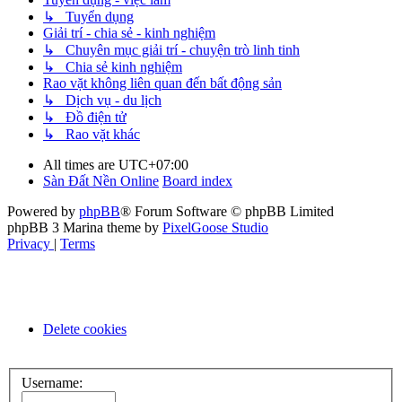
↳ Tuyển dụng
Giải trí - chia sẻ - kinh nghiệm
↳ Chuyên mục giải trí - chuyện trò linh tinh
↳ Chia sẻ kinh nghiệm
Rao vặt không liên quan đến bất động sản
↳ Dịch vụ - du lịch
↳ Đồ điện tử
↳ Rao vặt khác
All times are
UTC+07:00
Sàn Đất Nền Online
Board index
Powered by
phpBB
® Forum Software © phpBB Limited
phpBB 3 Marina theme by
PixelGoose Studio
Privacy
|
Terms
Delete cookies
Username: