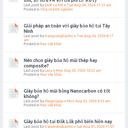
sản, sở hữu PR với chi phí từ 9.6 tỷ
Last post by
Định cư Mỹ
«
Tue Aug 04, 2026 11:12 am
Posted in
Chia sẻ kinh nghiệm
Giải pháp an toàn với giày bảo hộ tại Tây
Ninh
Last post by
trangvangbaoho
«
Tue Aug 04, 2026 8:17
am
Posted in
Rao vặt khác
Nên chọn giày bảo hộ mũi thép hay
composite?
Last post by
Lasa
«
Mon Aug 03, 2026 10:22 am
Posted in
Rao vặt khác
Giày bảo hộ mũi bằng Nanocarbon có tốt
không?
Last post by
thegioigiay
«
Mon Aug 03, 2026 9:33 am
Posted in
Rao vặt khác
Giày bảo hộ tại Đắk Lắk phổ biến hiện nay
Last post by
trangvangbaoho
«
Sat Aug 01, 2026 11:07