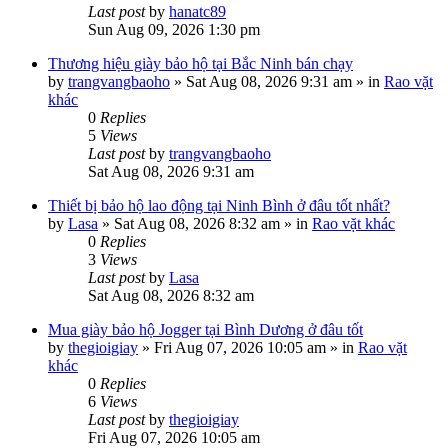
Last post
by
hanatc89
Sun Aug 09, 2026 1:30 pm
Thương hiệu giày bảo hộ tại Bắc Ninh bán chạy
by
trangvangbaoho
»
Sat Aug 08, 2026 9:31 am
» in
Rao vặt
khác
0
Replies
5
Views
Last post
by
trangvangbaoho
Sat Aug 08, 2026 9:31 am
Thiết bị bảo hộ lao động tại Ninh Bình ở đâu tốt nhất?
by
Lasa
»
Sat Aug 08, 2026 8:32 am
» in
Rao vặt khác
0
Replies
3
Views
Last post
by
Lasa
Sat Aug 08, 2026 8:32 am
Mua giày bảo hộ Jogger tại Bình Dương ở đâu tốt
by
thegioigiay
»
Fri Aug 07, 2026 10:05 am
» in
Rao vặt
khác
0
Replies
6
Views
Last post
by
thegioigiay
Fri Aug 07, 2026 10:05 am