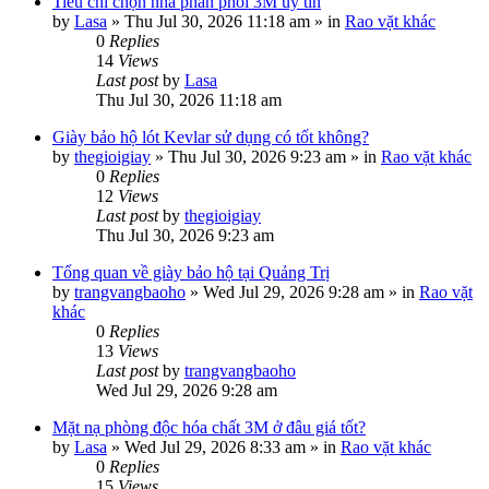
Tiêu chí chọn nhà phân phối 3M uy tín
by
Lasa
»
Thu Jul 30, 2026 11:18 am
» in
Rao vặt khác
0
Replies
14
Views
Last post
by
Lasa
Thu Jul 30, 2026 11:18 am
Giày bảo hộ lót Kevlar sử dụng có tốt không?
by
thegioigiay
»
Thu Jul 30, 2026 9:23 am
» in
Rao vặt khác
0
Replies
12
Views
Last post
by
thegioigiay
Thu Jul 30, 2026 9:23 am
Tổng quan về giày bảo hộ tại Quảng Trị
by
trangvangbaoho
»
Wed Jul 29, 2026 9:28 am
» in
Rao vặt
khác
0
Replies
13
Views
Last post
by
trangvangbaoho
Wed Jul 29, 2026 9:28 am
Mặt nạ phòng độc hóa chất 3M ở đâu giá tốt?
by
Lasa
»
Wed Jul 29, 2026 8:33 am
» in
Rao vặt khác
0
Replies
15
Views