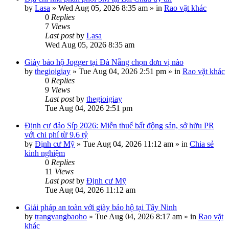
by
Lasa
»
Wed Aug 05, 2026 8:35 am
» in
Rao vặt khác
0
Replies
7
Views
Last post
by
Lasa
Wed Aug 05, 2026 8:35 am
Giày bảo hộ Jogger tại Đà Nẵng chọn đơn vị nào
by
thegioigiay
»
Tue Aug 04, 2026 2:51 pm
» in
Rao vặt khác
0
Replies
9
Views
Last post
by
thegioigiay
Tue Aug 04, 2026 2:51 pm
Định cư đảo Síp 2026: Miễn thuế bất động sản, sở hữu PR
với chi phí từ 9.6 tỷ
by
Định cư Mỹ
»
Tue Aug 04, 2026 11:12 am
» in
Chia sẻ
kinh nghiệm
0
Replies
11
Views
Last post
by
Định cư Mỹ
Tue Aug 04, 2026 11:12 am
Giải pháp an toàn với giày bảo hộ tại Tây Ninh
by
trangvangbaoho
»
Tue Aug 04, 2026 8:17 am
» in
Rao vặt
khác