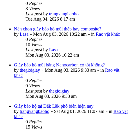
0
Replies
8
Views
Last post
by
trangvangbaoho
Tue Aug 04, 2026 8:17 am
Nên chọn giày bảo hộ mũi thép hay composite?
by
Lasa
»
Mon Aug 03, 2026 10:22 am
» in
Rao vặt khác
0
Replies
10
Views
Last post
by
Lasa
Mon Aug 03, 2026 10:22 am
Giày bảo hộ mũi bằng Nanocarbon có tốt không?
by
thegioigiay
»
Mon Aug 03, 2026 9:33 am
» in
Rao vặt
khác
0
Replies
9
Views
Last post
by
thegioigiay
Mon Aug 03, 2026 9:33 am
Giày bảo hộ tại Đắk Lắk phổ biến hiện nay
by
trangvangbaoho
»
Sat Aug 01, 2026 11:07 am
» in
Rao vặt
khác
0
Replies
15
Views