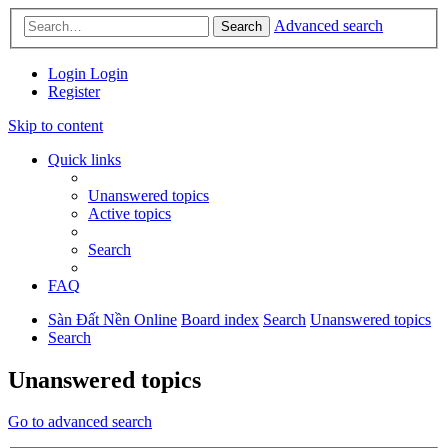
Advanced search
Search
Login
Login
Register
Skip to content
Quick links
Unanswered topics
Active topics
Search
FAQ
Sàn Đất Nền Online
Board index
Search
Unanswered topics
Search
Unanswered topics
Go to advanced search