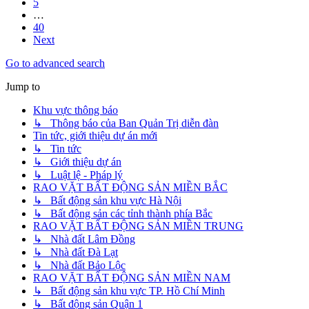
5
…
40
Next
Go to advanced search
Jump to
Khu vực thông báo
↳ Thông báo của Ban Quản Trị diễn đàn
Tin tức, giới thiệu dự án mới
↳ Tin tức
↳ Giới thiệu dự án
↳ Luật lệ - Pháp lý
RAO VẶT BẤT ĐỘNG SẢN MIỀN BẮC
↳ Bất động sản khu vực Hà Nội
↳ Bất động sản các tỉnh thành phía Bắc
RAO VẶT BẤT ĐỘNG SẢN MIỀN TRUNG
↳ Nhà đất Lâm Đồng
↳ Nhà đất Đà Lạt
↳ Nhà đất Bảo Lộc
RAO VẶT BẤT ĐỘNG SẢN MIỀN NAM
↳ Bất động sản khu vực TP. Hồ Chí Minh
↳ Bất động sản Quận 1