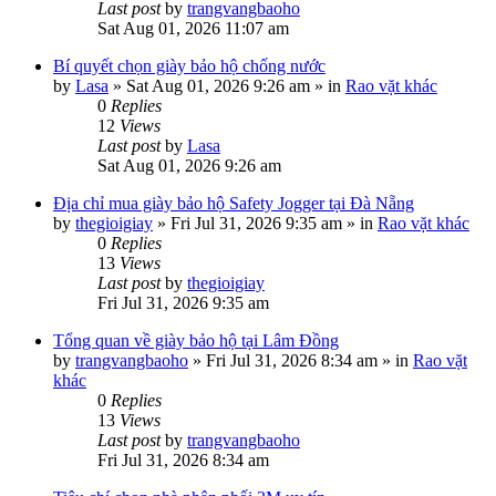
Last post
by
trangvangbaoho
Sat Aug 01, 2026 11:07 am
Bí quyết chọn giày bảo hộ chống nước
by
Lasa
»
Sat Aug 01, 2026 9:26 am
» in
Rao vặt khác
0
Replies
12
Views
Last post
by
Lasa
Sat Aug 01, 2026 9:26 am
Địa chỉ mua giày bảo hộ Safety Jogger tại Đà Nẵng
by
thegioigiay
»
Fri Jul 31, 2026 9:35 am
» in
Rao vặt khác
0
Replies
13
Views
Last post
by
thegioigiay
Fri Jul 31, 2026 9:35 am
Tổng quan về giày bảo hộ tại Lâm Đồng
by
trangvangbaoho
»
Fri Jul 31, 2026 8:34 am
» in
Rao vặt
khác
0
Replies
13
Views
Last post
by
trangvangbaoho
Fri Jul 31, 2026 8:34 am