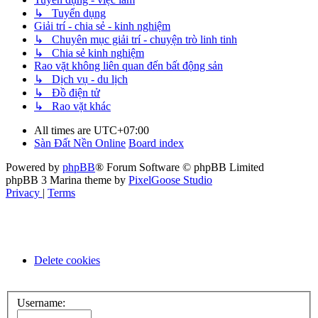
↳ Tuyển dụng
Giải trí - chia sẻ - kinh nghiệm
↳ Chuyên mục giải trí - chuyện trò linh tinh
↳ Chia sẻ kinh nghiệm
Rao vặt không liên quan đến bất động sản
↳ Dịch vụ - du lịch
↳ Đồ điện tử
↳ Rao vặt khác
All times are
UTC+07:00
Sàn Đất Nền Online
Board index
Powered by
phpBB
® Forum Software © phpBB Limited
phpBB 3 Marina theme by
PixelGoose Studio
Privacy
|
Terms
Delete cookies
Username: