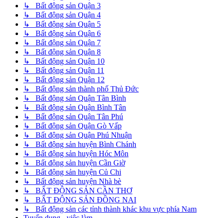
↳ Bất động sản Quận 3
↳ Bất động sản Quận 4
↳ Bất động sản Quận 5
↳ Bất động sản Quận 6
↳ Bất động sản Quận 7
↳ Bất động sản Quận 8
↳ Bất động sản Quận 10
↳ Bất động sản Quận 11
↳ Bất động sản Quận 12
↳ Bất động sản thành phố Thủ Đức
↳ Bất động sản Quận Tân Bình
↳ Bất động sản Quận Bình Tân
↳ Bất động sản Quận Tân Phú
↳ Bất động sản Quận Gò Vấp
↳ Bất động sản Quận Phú Nhuận
↳ Bất động sản huyện Bình Chánh
↳ Bất động sản huyện Hóc Môn
↳ Bất động sản huyện Cần Giờ
↳ Bất động sản huyện Củ Chi
↳ Bất động sản huyện Nhà bè
↳ BẤT ĐỘNG SẢN CẦN THƠ
↳ BẤT ĐỘNG SẢN ĐỒNG NAI
↳ Bất động sản các tỉnh thành khác khu vực phía Nam
Tuyển dụng - việc làm