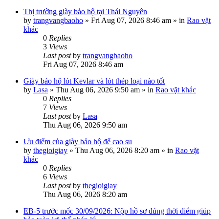
Thị trường giày bảo hộ tại Thái Nguyên
by
trangvangbaoho
»
Fri Aug 07, 2026 8:46 am
» in
Rao vặt
khác
0
Replies
3
Views
Last post
by
trangvangbaoho
Fri Aug 07, 2026 8:46 am
Giày bảo hộ lót Kevlar và lót thép loại nào tốt
by
Lasa
»
Thu Aug 06, 2026 9:50 am
» in
Rao vặt khác
0
Replies
7
Views
Last post
by
Lasa
Thu Aug 06, 2026 9:50 am
Ưu điểm của giày bảo hộ đế cao su
by
thegioigiay
»
Thu Aug 06, 2026 8:20 am
» in
Rao vặt
khác
0
Replies
6
Views
Last post
by
thegioigiay
Thu Aug 06, 2026 8:20 am
EB-5 trước mốc 30/09/2026: Nộp hồ sơ đúng thời điểm giúp