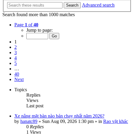
Advanced search
Search
Search found more than 1000 matches
Page
1
of
40
Jump to page:
1
2
3
4
5
…
40
Next
Topics
Replies
Views
Last post
Xe nâng mặt bàn nào bán chạy nhất năm 2026?
by
hanatc89
»
Sun Aug 09, 2026 1:30 pm
» in
Rao vặt khác
0
Replies
1
Views