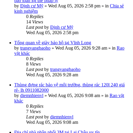
bảo toàn lợi thế pháp lý
by
Định cư Mỹ
»
Wed Aug 05, 2026 2:58 pm
» in
Chia sẻ
kinh nghiệm
0
Replies
14
Views
Last post
by
Định cư Mỹ
Wed Aug 05, 2026 2:58 pm
Tổng quan về giày bảo hộ tại Vĩnh Long
by
trangvangbaoho
»
Wed Aug 05, 2026 9:28 am
» in
Rao
vặt khác
0
Replies
8
Views
Last post
by
trangvangbaoho
Wed Aug 05, 2026 9:28 am
Thùng đựng rác bảo vệ môi trường, thùng rác 120l 240 giá
rẻ- lh 0911082000
by
diemnhienvl
»
Wed Aug 05, 2026 9:08 am
» in
Rao vặt
khác
0
Replies
7
Views
Last post
by
diemnhienvl
Wed Aug 05, 2026 9:08 am
Địa chỉ nhà phân phối 3M tại Lai Châu uy tín