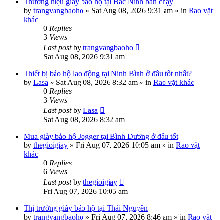
Thương hiệu giày bảo hộ tại Bắc Ninh bán chạy
by
trangvangbaoho
»
Sat Aug 08, 2026 9:31 am
» in
Rao vặt
khác
0
Replies
3
Views
Last post
by
trangvangbaoho
Sat Aug 08, 2026 9:31 am
Thiết bị bảo hộ lao động tại Ninh Bình ở đâu tốt nhất?
by
Lasa
»
Sat Aug 08, 2026 8:32 am
» in
Rao vặt khác
0
Replies
3
Views
Last post
by
Lasa
Sat Aug 08, 2026 8:32 am
Mua giày bảo hộ Jogger tại Bình Dương ở đâu tốt
by
thegioigiay
»
Fri Aug 07, 2026 10:05 am
» in
Rao vặt
khác
0
Replies
6
Views
Last post
by
thegioigiay
Fri Aug 07, 2026 10:05 am
Thị trường giày bảo hộ tại Thái Nguyên
by
trangvangbaoho
»
Fri Aug 07, 2026 8:46 am
» in
Rao vặt