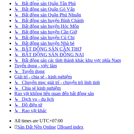
↳ Bất động sản Quận Tân Phú
↳ Bất động sản Quận Gò Vấp
↳ Bất động sản Quận Phú Nhuận
↳ Bất động sản huyện Bình Chánh
↳ Bất động sản huyện Hóc Môn
↳ Bất động sản huyện Cần Giờ
↳ Bất động sản huyện Củ Chi
↳ Bất động sản huyện Nhà bè
↳ BẤT ĐỘNG SẢN CẦN THƠ
↳ BẤT ĐỘNG SẢN ĐỒNG NAI
↳ Bất động sản các tỉnh thành khác khu vực phía Nam
Tuyển dụng - việc làm
↳ Tuyển dụng
Giải trí - chia sẻ - kinh nghiệm
↳ Chuyên mục giải trí - chuyện trò linh tinh
↳ Chia sẻ kinh nghiệm
Rao vặt không liên quan đến bất động sản
↳ Dịch vụ - du lịch
↳ Đồ điện tử
↳ Rao vặt khác
All times are
UTC+07:00
Sàn Đất Nền Online
Board index