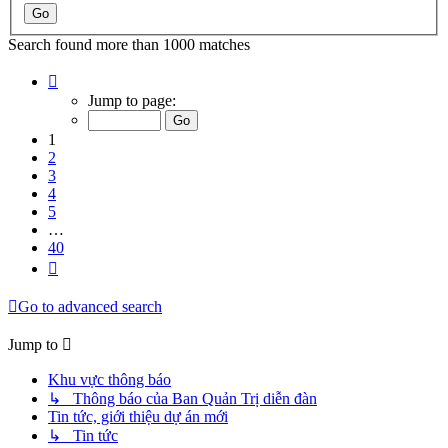
Search found more than 1000 matches
Page
1
Jump to page:
of
40
1
2
3
4
5
…
40
Next
Go to advanced search
Jump to
Khu vực thông báo
↳ Thông báo của Ban Quản Trị diễn đàn
Tin tức, giới thiệu dự án mới
↳ Tin tức