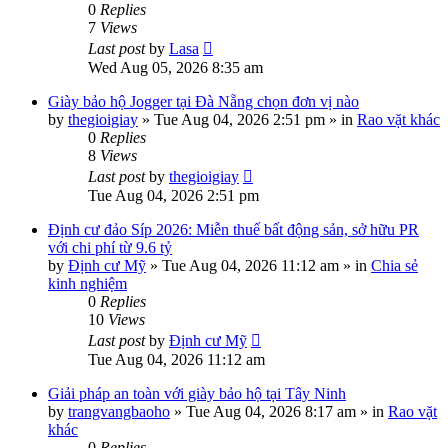
0
Replies
7
Views
Last post
by
Lasa
Wed Aug 05, 2026 8:35 am
Giày bảo hộ Jogger tại Đà Nẵng chọn đơn vị nào
by
thegioigiay
»
Tue Aug 04, 2026 2:51 pm
» in
Rao vặt khác
0
Replies
8
Views
Last post
by
thegioigiay
Tue Aug 04, 2026 2:51 pm
Định cư đảo Síp 2026: Miễn thuế bất động sản, sở hữu PR
với chi phí từ 9.6 tỷ
by
Định cư Mỹ
»
Tue Aug 04, 2026 11:12 am
» in
Chia sẻ
kinh nghiệm
0
Replies
10
Views
Last post
by
Định cư Mỹ
Tue Aug 04, 2026 11:12 am
Giải pháp an toàn với giày bảo hộ tại Tây Ninh
by
trangvangbaoho
»
Tue Aug 04, 2026 8:17 am
» in
Rao vặt
khác
0
Replies