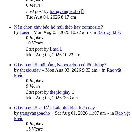
6
Views
Last post
by
trangvangbaoho
Tue Aug 04, 2026 8:17 am
Nên chọn giày bảo hộ mũi thép hay composite?
by
Lasa
»
Mon Aug 03, 2026 10:22 am
» in
Rao vặt khác
0
Replies
10
Views
Last post
by
Lasa
Mon Aug 03, 2026 10:22 am
Giày bảo hộ mũi bằng Nanocarbon có tốt không?
by
thegioigiay
»
Mon Aug 03, 2026 9:33 am
» in
Rao vặt
khác
0
Replies
9
Views
Last post
by
thegioigiay
Mon Aug 03, 2026 9:33 am
Giày bảo hộ tại Đắk Lắk phổ biến hiện nay
by
trangvangbaoho
»
Sat Aug 01, 2026 11:07 am
» in
Rao vặt
khác
0
Replies
15
Views