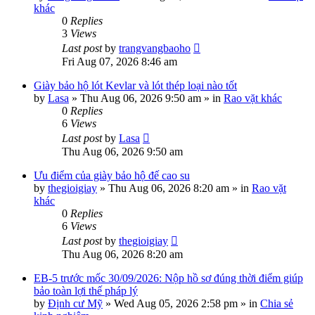
khác
0
Replies
3
Views
Last post
by
trangvangbaoho
Fri Aug 07, 2026 8:46 am
Giày bảo hộ lót Kevlar và lót thép loại nào tốt
by
Lasa
»
Thu Aug 06, 2026 9:50 am
» in
Rao vặt khác
0
Replies
6
Views
Last post
by
Lasa
Thu Aug 06, 2026 9:50 am
Ưu điểm của giày bảo hộ đế cao su
by
thegioigiay
»
Thu Aug 06, 2026 8:20 am
» in
Rao vặt
khác
0
Replies
6
Views
Last post
by
thegioigiay
Thu Aug 06, 2026 8:20 am
EB-5 trước mốc 30/09/2026: Nộp hồ sơ đúng thời điểm giúp
bảo toàn lợi thế pháp lý
by
Định cư Mỹ
»
Wed Aug 05, 2026 2:58 pm
» in
Chia sẻ