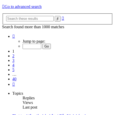
Go to advanced search
Advanced
Search
search
Search found more than 1000 matches
Page
1
Jump to page:
of
40
1
2
3
4
5
…
40
Next
Topics
Replies
Views
Last post