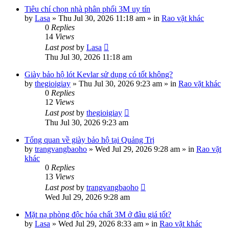
Tiêu chí chọn nhà phân phối 3M uy tín
by
Lasa
»
Thu Jul 30, 2026 11:18 am
» in
Rao vặt khác
0
Replies
14
Views
Last post
by
Lasa
Thu Jul 30, 2026 11:18 am
Giày bảo hộ lót Kevlar sử dụng có tốt không?
by
thegioigiay
»
Thu Jul 30, 2026 9:23 am
» in
Rao vặt khác
0
Replies
12
Views
Last post
by
thegioigiay
Thu Jul 30, 2026 9:23 am
Tổng quan về giày bảo hộ tại Quảng Trị
by
trangvangbaoho
»
Wed Jul 29, 2026 9:28 am
» in
Rao vặt
khác
0
Replies
13
Views
Last post
by
trangvangbaoho
Wed Jul 29, 2026 9:28 am
Mặt nạ phòng độc hóa chất 3M ở đâu giá tốt?
by
Lasa
»
Wed Jul 29, 2026 8:33 am
» in
Rao vặt khác