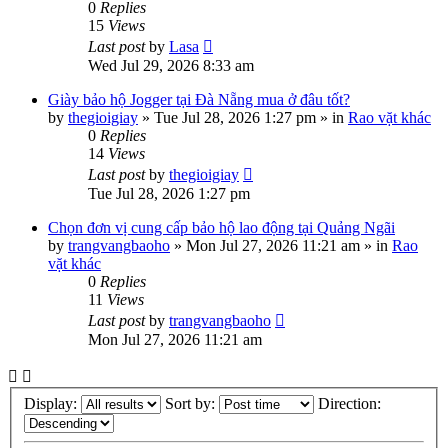
0
Replies
15
Views
Last post
by
Lasa
Wed Jul 29, 2026 8:33 am
Giày bảo hộ Jogger tại Đà Nẵng mua ở đâu tốt?
by
thegioigiay
»
Tue Jul 28, 2026 1:27 pm
» in
Rao vặt khác
0
Replies
14
Views
Last post
by
thegioigiay
Tue Jul 28, 2026 1:27 pm
Chọn đơn vị cung cấp bảo hộ lao động tại Quảng Ngãi
by
trangvangbaoho
»
Mon Jul 27, 2026 11:21 am
» in
Rao
vặt khác
0
Replies
11
Views
Last post
by
trangvangbaoho
Mon Jul 27, 2026 11:21 am
Display:
Sort by:
Direction: