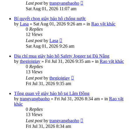
Last post
by
trangvangbaoho
Sat Aug 01, 2026 11:07 am
Bí quyết chọn giày bảo hộ chống nước
by
Lasa
»
Sat Aug 01, 2026 9:26 am
» in
Rao vặt khác
0
Replies
12
Views
Last post
by
Lasa
Sat Aug 01, 2026 9:26 am
Địa chỉ mua giày bảo hộ Safety Jogger tại Đà Nẵng
by
thegioigiay
»
Fri Jul 31, 2026 9:35 am
» in
Rao vặt khác
0
Replies
13
Views
Last post
by
thegioigiay
Fri Jul 31, 2026 9:35 am
Tổng quan về giày bảo hộ tại Lâm Đồng
by
trangvangbaoho
»
Fri Jul 31, 2026 8:34 am
» in
Rao vặt
khác
0
Replies
13
Views
Last post
by
trangvangbaoho
Fri Jul 31, 2026 8:34 am