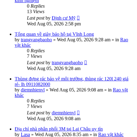
kinh nghiệm
0
Replies
13
Views
Last post
by
Định cư Mỹ
Wed Aug 05, 2026 2:58 pm
Tổng quan về giày bảo hộ tại Vĩnh Long
by
trangvangbaoho
»
Wed Aug 05, 2026 9:28 am
» in
Rao
vặt khác
0
Replies
7
Views
Last post
by
trangvangbaoho
Wed Aug 05, 2026 9:28 am
Thùng đựng rác bảo vệ môi trường, thùng rác 120l 240 giá
rẻ- lh 0911082000
by
diemnhienvl
»
Wed Aug 05, 2026 9:08 am
» in
Rao vặt
khác
0
Replies
7
Views
Last post
by
diemnhienvl
Wed Aug 05, 2026 9:08 am
Địa chỉ nhà phân phối 3M tại Lai Châu uy tín
by
Lasa
»
Wed Aug 05, 2026 8:35 am
» in
Rao vặt khác