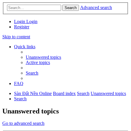
Advanced search
Search
Login
Login
Register
Skip to content
Quick links
Unanswered topics
Active topics
Search
FAQ
Sàn Đất Nền Online
Board index
Search
Unanswered topics
Search
Unanswered topics
Go to advanced search