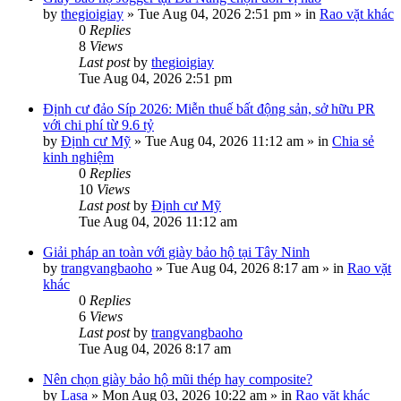
by
thegioigiay
»
Tue Aug 04, 2026 2:51 pm
» in
Rao vặt khác
0
Replies
8
Views
Last post
by
thegioigiay
Tue Aug 04, 2026 2:51 pm
Định cư đảo Síp 2026: Miễn thuế bất động sản, sở hữu PR
với chi phí từ 9.6 tỷ
by
Định cư Mỹ
»
Tue Aug 04, 2026 11:12 am
» in
Chia sẻ
kinh nghiệm
0
Replies
10
Views
Last post
by
Định cư Mỹ
Tue Aug 04, 2026 11:12 am
Giải pháp an toàn với giày bảo hộ tại Tây Ninh
by
trangvangbaoho
»
Tue Aug 04, 2026 8:17 am
» in
Rao vặt
khác
0
Replies
6
Views
Last post
by
trangvangbaoho
Tue Aug 04, 2026 8:17 am
Nên chọn giày bảo hộ mũi thép hay composite?
by
Lasa
»
Mon Aug 03, 2026 10:22 am
» in
Rao vặt khác