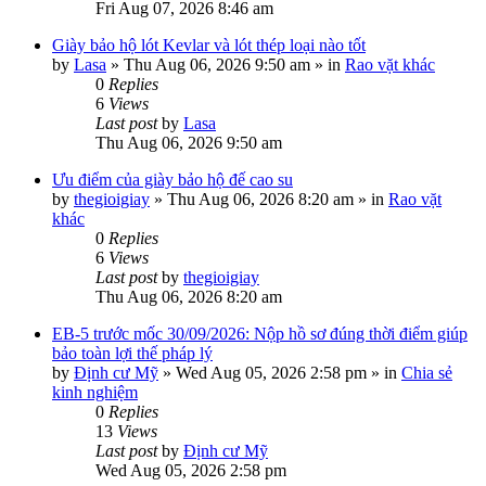
Fri Aug 07, 2026 8:46 am
Giày bảo hộ lót Kevlar và lót thép loại nào tốt
by
Lasa
»
Thu Aug 06, 2026 9:50 am
» in
Rao vặt khác
0
Replies
6
Views
Last post
by
Lasa
Thu Aug 06, 2026 9:50 am
Ưu điểm của giày bảo hộ đế cao su
by
thegioigiay
»
Thu Aug 06, 2026 8:20 am
» in
Rao vặt
khác
0
Replies
6
Views
Last post
by
thegioigiay
Thu Aug 06, 2026 8:20 am
EB-5 trước mốc 30/09/2026: Nộp hồ sơ đúng thời điểm giúp
bảo toàn lợi thế pháp lý
by
Định cư Mỹ
»
Wed Aug 05, 2026 2:58 pm
» in
Chia sẻ
kinh nghiệm
0
Replies
13
Views
Last post
by
Định cư Mỹ
Wed Aug 05, 2026 2:58 pm