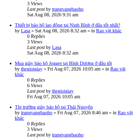
3
Views
Last post
by
trangvangbaoho
Sat Aug 08, 2026 9:31 am
Thiết bị bảo hộ lao động tại Ninh Bình ở đâu tốt nhất?
by
Lasa
»
Sat Aug 08, 2026 8:32 am
» in
Rao vặt khác
0
Replies
3
Views
Last post
by
Lasa
Sat Aug 08, 2026 8:32 am
Mua giày bảo hộ Jogger tại Bình Dương ở đâu tốt
by
thegioigiay
»
Fri Aug 07, 2026 10:05 am
» in
Rao vặt
khác
0
Replies
6
Views
Last post
by
thegioigiay
Fri Aug 07, 2026 10:05 am
Thị trường giày bảo hộ tại Thái Nguyên
by
trangvangbaoho
»
Fri Aug 07, 2026 8:46 am
» in
Rao vặt
khác
0
Replies
3
Views
Last post
by
trangvangbaoho