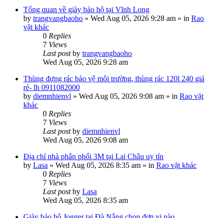
Tổng quan về giày bảo hộ tại Vĩnh Long
by
trangvangbaoho
»
Wed Aug 05, 2026 9:28 am
» in
Rao
vặt khác
0
Replies
7
Views
Last post
by
trangvangbaoho
Wed Aug 05, 2026 9:28 am
Thùng đựng rác bảo vệ môi trường, thùng rác 120l 240 giá
rẻ- lh 0911082000
by
diemnhienvl
»
Wed Aug 05, 2026 9:08 am
» in
Rao vặt
khác
0
Replies
7
Views
Last post
by
diemnhienvl
Wed Aug 05, 2026 9:08 am
Địa chỉ nhà phân phối 3M tại Lai Châu uy tín
by
Lasa
»
Wed Aug 05, 2026 8:35 am
» in
Rao vặt khác
0
Replies
7
Views
Last post
by
Lasa
Wed Aug 05, 2026 8:35 am
Giày bảo hộ Jogger tại Đà Nẵng chọn đơn vị nào