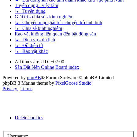
Tuyển dụng - việc làm
↳ Tuyển dụng
Giải trí - chia sẻ - kinh nghiệm
↳ Chuyên mục giải trí - chuyện trò linh tinh
↳ Chia sẻ kinh nghiệm
Rao vặt không liên quan đến bất động sản
↳ Dịch vụ - du lịch
↳ Đồ điện tử
↳ Rao vặt khác
All times are
UTC+07:00
Sàn Đất Nền Online
Board index
Powered by
phpBB
® Forum Software © phpBB Limited
phpBB 3 Marina theme by
PixelGoose Studio
Privacy
|
Terms
Delete cookies
Username: