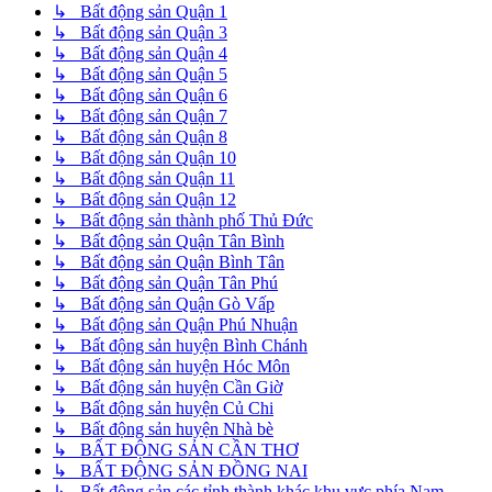
↳ Bất động sản Quận 1
↳ Bất động sản Quận 3
↳ Bất động sản Quận 4
↳ Bất động sản Quận 5
↳ Bất động sản Quận 6
↳ Bất động sản Quận 7
↳ Bất động sản Quận 8
↳ Bất động sản Quận 10
↳ Bất động sản Quận 11
↳ Bất động sản Quận 12
↳ Bất động sản thành phố Thủ Đức
↳ Bất động sản Quận Tân Bình
↳ Bất động sản Quận Bình Tân
↳ Bất động sản Quận Tân Phú
↳ Bất động sản Quận Gò Vấp
↳ Bất động sản Quận Phú Nhuận
↳ Bất động sản huyện Bình Chánh
↳ Bất động sản huyện Hóc Môn
↳ Bất động sản huyện Cần Giờ
↳ Bất động sản huyện Củ Chi
↳ Bất động sản huyện Nhà bè
↳ BẤT ĐỘNG SẢN CẦN THƠ
↳ BẤT ĐỘNG SẢN ĐỒNG NAI
↳ Bất động sản các tỉnh thành khác khu vực phía Nam