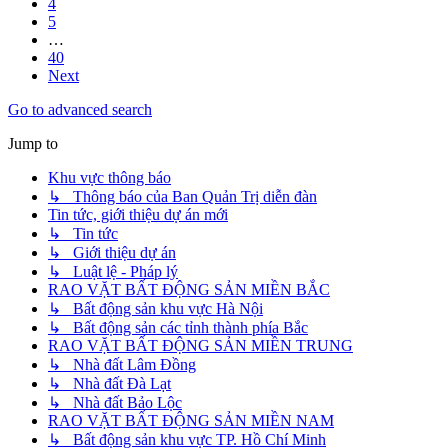
4
5
…
40
Next
Go to advanced search
Jump to
Khu vực thông báo
↳ Thông báo của Ban Quản Trị diễn đàn
Tin tức, giới thiệu dự án mới
↳ Tin tức
↳ Giới thiệu dự án
↳ Luật lệ - Pháp lý
RAO VẶT BẤT ĐỘNG SẢN MIỀN BẮC
↳ Bất động sản khu vực Hà Nội
↳ Bất động sản các tỉnh thành phía Bắc
RAO VẶT BẤT ĐỘNG SẢN MIỀN TRUNG
↳ Nhà đất Lâm Đồng
↳ Nhà đất Đà Lạt
↳ Nhà đất Bảo Lộc
RAO VẶT BẤT ĐỘNG SẢN MIỀN NAM
↳ Bất động sản khu vực TP. Hồ Chí Minh