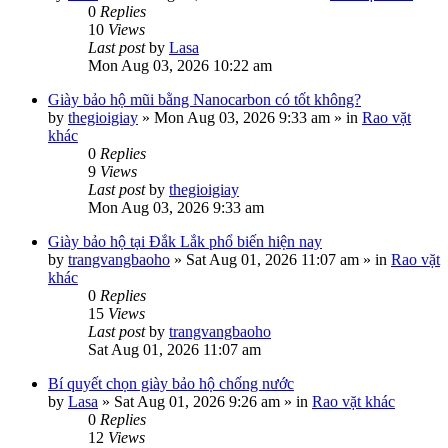
0
Replies
10
Views
Last post
by
Lasa
Mon Aug 03, 2026 10:22 am
Giày bảo hộ mũi bằng Nanocarbon có tốt không?
by
thegioigiay
»
Mon Aug 03, 2026 9:33 am
» in
Rao vặt
khác
0
Replies
9
Views
Last post
by
thegioigiay
Mon Aug 03, 2026 9:33 am
Giày bảo hộ tại Đắk Lắk phổ biến hiện nay
by
trangvangbaoho
»
Sat Aug 01, 2026 11:07 am
» in
Rao vặt
khác
0
Replies
15
Views
Last post
by
trangvangbaoho
Sat Aug 01, 2026 11:07 am
Bí quyết chọn giày bảo hộ chống nước
by
Lasa
»
Sat Aug 01, 2026 9:26 am
» in
Rao vặt khác
0
Replies
12
Views