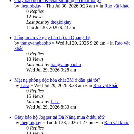
Giày bảo hộ lót Kevlar sử dụng có tốt không?
by
thegioigiay
»
Thu Jul 30, 2026 9:23 am
» in
Rao vặt khác
0
Replies
12
Views
Last post
by
thegioigiay
Thu Jul 30, 2026 9:23 am
Tổng quan về giày bảo hộ tại Quảng Trị
by
trangvangbaoho
»
Wed Jul 29, 2026 9:28 am
» in
Rao vặt
khác
0
Replies
13
Views
Last post
by
trangvangbaoho
Wed Jul 29, 2026 9:28 am
Mặt nạ phòng độc hóa chất 3M ở đâu giá tốt?
by
Lasa
»
Wed Jul 29, 2026 8:33 am
» in
Rao vặt khác
0
Replies
15
Views
Last post
by
Lasa
Wed Jul 29, 2026 8:33 am
Giày bảo hộ Jogger tại Đà Nẵng mua ở đâu tốt?
by
thegioigiay
»
Tue Jul 28, 2026 1:27 pm
» in
Rao vặt khác
0
Replies
14
Views