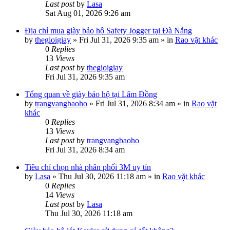
Last post
by
Lasa
Sat Aug 01, 2026 9:26 am
Địa chỉ mua giày bảo hộ Safety Jogger tại Đà Nẵng
by
thegioigiay
»
Fri Jul 31, 2026 9:35 am
» in
Rao vặt khác
0
Replies
13
Views
Last post
by
thegioigiay
Fri Jul 31, 2026 9:35 am
Tổng quan về giày bảo hộ tại Lâm Đồng
by
trangvangbaoho
»
Fri Jul 31, 2026 8:34 am
» in
Rao vặt
khác
0
Replies
13
Views
Last post
by
trangvangbaoho
Fri Jul 31, 2026 8:34 am
Tiêu chí chọn nhà phân phối 3M uy tín
by
Lasa
»
Thu Jul 30, 2026 11:18 am
» in
Rao vặt khác
0
Replies
14
Views
Last post
by
Lasa
Thu Jul 30, 2026 11:18 am