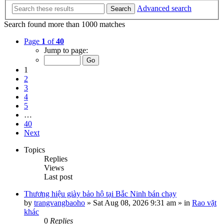
Advanced search
Search
Search found more than 1000 matches
Page
1
of
40
Jump to page:
1
2
3
4
5
…
40
Next
Topics
Replies
Views
Last post
Thương hiệu giày bảo hộ tại Bắc Ninh bán chạy
by
trangvangbaoho
»
Sat Aug 08, 2026 9:31 am
» in
Rao vặt
khác
0
Replies