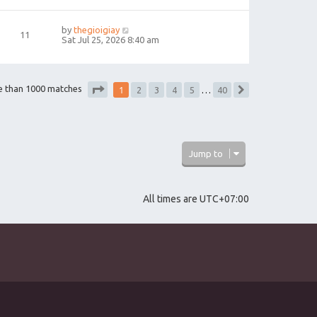
by
thegioigiay
11
Sat Jul 25, 2026 8:40 am
1
e than 1000 matches
2
3
4
5
…
40
Next
Page
1
of
40
Jump to
All times are
UTC+07:00