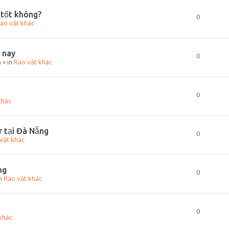
 tốt không?
0
ao vặt khác
 nay
0
m
» in
Rao vặt khác
0
khác
r tại Đà Nẵng
0
vặt khác
ng
0
in
Rao vặt khác
0
khác