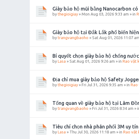
Giày bảo hộ mũi bằng Nanocarbon có
by
thegioigiay
»
Mon Aug 03, 2026 9:33 am
» in
R
Giày bảo hộ tại Đắk Lắk phổ biến hiện
by
trangvangbaoho
»
Sat Aug 01, 2026 11:07 a
Bí quyết chọn giày bảo hộ chống nước
by
Lasa
»
Sat Aug 01, 2026 9:26 am
» in
Rao vặt 
Địa chỉ mua giày bảo hộ Safety Jogge
by
thegioigiay
»
Fri Jul 31, 2026 9:35 am
» in
Rao 
Tổng quan về giày bảo hộ tại Lâm Đồ
by
trangvangbaoho
»
Fri Jul 31, 2026 8:34 am
» 
Tiêu chí chọn nhà phân phối 3M uy tín
by
Lasa
»
Thu Jul 30, 2026 11:18 am
» in
Rao vặt 