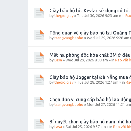
Giày bảo hộ lót Kevlar sử dụng có tố
by
thegioigiay
»
Thu Jul 30, 2026 9:23 am
» in
Rao
Tổng quan về giày bảo hộ tại Quảng T
by
trangvangbaoho
»
Wed Jul 29, 2026 9:28 am
Mặt nạ phòng độc hóa chất 3M ở đâu 
by
Lasa
»
Wed Jul 29, 2026 8:33 am
» in
Rao vặt 
Giày bảo hộ Jogger tại Đà Nẵng mua 
by
thegioigiay
»
Tue Jul 28, 2026 1:27 pm
» in
Ra
Chọn đơn vị cung cấp bảo hộ lao động
by
trangvangbaoho
»
Mon Jul 27, 2026 11:21 am
Bí quyết chọn giày bảo hộ nam phù h
by
Lasa
»
Sat Jul 25, 2026 9:37 am
» in
Rao vặt k