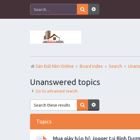
Sàn Đất Nền Online
Board index
Search
Unans
Unanswered topics
Go to advanced search
Topics
Mua giày bảo hộ Jogger tại Bình Dươn