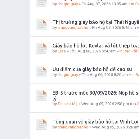
by
thegioigiay
»
Fri Aug 07, 2026 10:05 am
» in
R
Thị trường giày bảo hộ tại Thái Nguy
by
trangvangbaoho
»
Fri Aug 07, 2026 8:46 am
»
Giày bảo hộ lót Kevlar và lót thép loạ
by
Lasa
»
Thu Aug 06, 2026 9:50 am
» in
Rao vặt 
Ưu điểm của giày bảo hộ đế cao su
by
thegioigiay
»
Thu Aug 06, 2026 8:20 am
» in
R
EB-5 trước mốc 30/09/2026: Nộp hồ s
lý
by
Định cư Mỹ
»
Wed Aug 05, 2026 2:58 pm
» in
C
Tổng quan về giày bảo hộ tại Vĩnh Lo
by
trangvangbaoho
»
Wed Aug 05, 2026 9:28 a