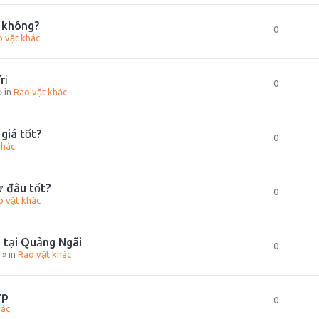
t không?
0
 vặt khác
rị
0
» in
Rao vặt khác
giá tốt?
0
khác
ở đâu tốt?
0
o vặt khác
 tại Quảng Ngãi
0
» in
Rao vặt khác
ợp
0
hác