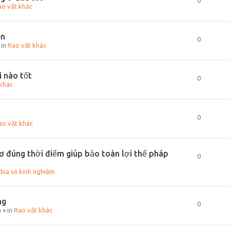
0
ao vặt khác
ên
0
 in
Rao vặt khác
i nào tốt
0
khác
0
ao vặt khác
ơ đúng thời điểm giúp bảo toàn lợi thế pháp
0
hia sẻ kinh nghiệm
ng
0
m
» in
Rao vặt khác