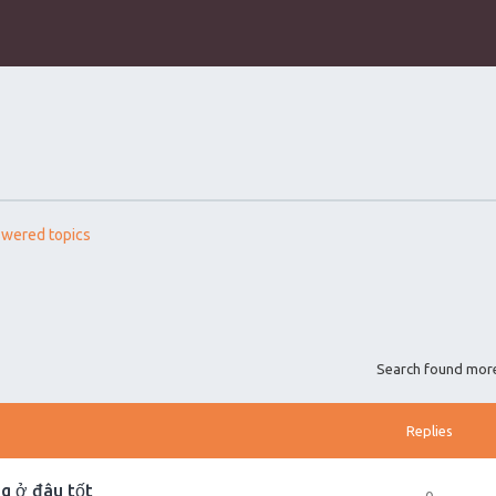
wered topics
Search found mor
Replies
g ở đâu tốt