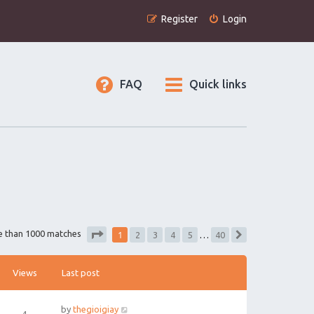
Register
Login
FAQ
Quick links
1
e than 1000 matches
2
3
4
5
…
40
Next
Page
1
of
40
Views
Last post
by
thegioigiay