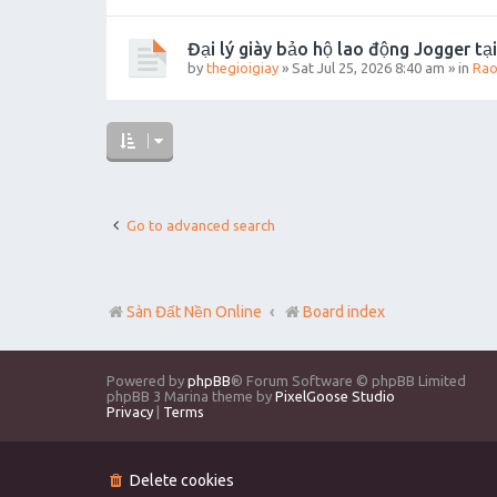
Đại lý giày bảo hộ lao động Jogger tạ
by
thegioigiay
»
Sat Jul 25, 2026 8:40 am
» in
Rao
Go to advanced search
Sàn Đất Nền Online
Board index
Powered by
phpBB
® Forum Software © phpBB Limited
phpBB 3 Marina theme by
PixelGoose Studio
Privacy
|
Terms
Delete cookies