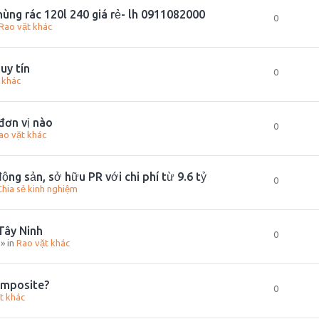
ùng rác 120l 240 giá rẻ- lh 0911082000
0
Rao vặt khác
uy tín
0
 khác
đơn vị nào
0
ao vặt khác
ộng sản, sở hữu PR với chi phí từ 9.6 tỷ
0
Chia sẻ kinh nghiệm
 Tây Ninh
0
» in
Rao vặt khác
omposite?
0
t khác