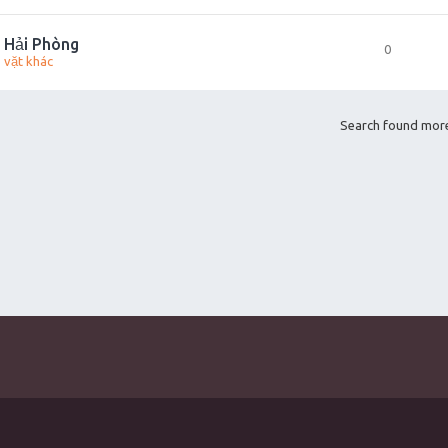
i Hải Phòng
0
 vặt khác
Search found mor