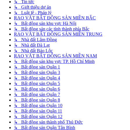
↳ Tin tức
↳ Giới thiệu dự án
↳ Luật lệ - Pháp lý
RAO VẶT BẤT ĐỘNG SẢN MIỀN BẮC
↳ Bất động sản khu vực Hà Nội
↳ Bất động sản các tỉnh thành phía Bắc
RAO VẶT BẤT ĐỘNG SẢN MIỀN TRUNG
↳ Nhà đất Lâm Đồng
↳ Nhà đất Đà Lạt
↳ Nhà đất Bảo Lộc
RAO VẶT BẤT ĐỘNG SẢN MIỀN NAM
↳ Bất động sản khu vực TP. Hồ Chí Minh
↳ Bất động sản Quận 1
↳ Bất động sản Quận 3
↳ Bất động sản Quận 4
↳ Bất động sản Quận 5
↳ Bất động sản Quận 6
↳ Bất động sản Quận 7
↳ Bất động sản Quận 8
↳ Bất động sản Quận 10
↳ Bất động sản Quận 11
↳ Bất động sản Quận 12
↳ Bất động sản thành phố Thủ Đức
↳ Bất động sản Quận Tân Bình