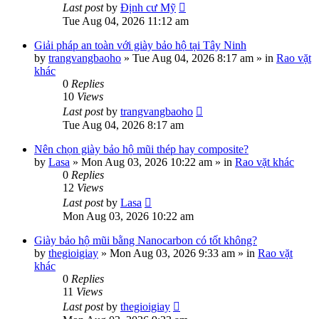
Last post
by
Định cư Mỹ
Tue Aug 04, 2026 11:12 am
Giải pháp an toàn với giày bảo hộ tại Tây Ninh
by
trangvangbaoho
»
Tue Aug 04, 2026 8:17 am
» in
Rao vặt
khác
0
Replies
10
Views
Last post
by
trangvangbaoho
Tue Aug 04, 2026 8:17 am
Nên chọn giày bảo hộ mũi thép hay composite?
by
Lasa
»
Mon Aug 03, 2026 10:22 am
» in
Rao vặt khác
0
Replies
12
Views
Last post
by
Lasa
Mon Aug 03, 2026 10:22 am
Giày bảo hộ mũi bằng Nanocarbon có tốt không?
by
thegioigiay
»
Mon Aug 03, 2026 9:33 am
» in
Rao vặt
khác
0
Replies
11
Views
Last post
by
thegioigiay