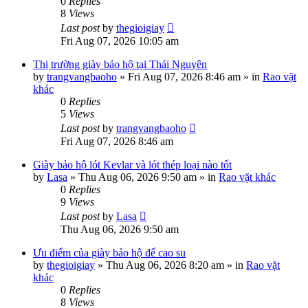
0
Replies
8
Views
Last post
by
thegioigiay
Fri Aug 07, 2026 10:05 am
Thị trường giày bảo hộ tại Thái Nguyên
by
trangvangbaoho
»
Fri Aug 07, 2026 8:46 am
» in
Rao vặt
khác
0
Replies
5
Views
Last post
by
trangvangbaoho
Fri Aug 07, 2026 8:46 am
Giày bảo hộ lót Kevlar và lót thép loại nào tốt
by
Lasa
»
Thu Aug 06, 2026 9:50 am
» in
Rao vặt khác
0
Replies
9
Views
Last post
by
Lasa
Thu Aug 06, 2026 9:50 am
Ưu điểm của giày bảo hộ đế cao su
by
thegioigiay
»
Thu Aug 06, 2026 8:20 am
» in
Rao vặt
khác
0
Replies
8
Views