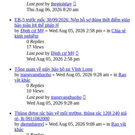
Last post
by
thegioigiay
Thu Aug 06, 2026 8:20 am
EB-5 trước mốc 30/09/2026: Nộp hồ sơ đúng thời điểm giúp
bảo toàn lợi thế pháp lý
by
Định cư Mỹ
»
Wed Aug 05, 2026 2:58 pm
» in
Chia sẻ
kinh nghiệm
0
Replies
17
Views
Last post
by
Định cư Mỹ
Wed Aug 05, 2026 2:58 pm
Tổng quan về giày bảo hộ tại Vĩnh Long
by
trangvangbaoho
»
Wed Aug 05, 2026 9:28 am
» in
Rao
vặt khác
0
Replies
10
Views
Last post
by
trangvangbaoho
Wed Aug 05, 2026 9:28 am
Thùng đựng rác bảo vệ môi trường, thùng rác 120l 240 giá
rẻ- lh 0911082000
by
diemnhienvl
»
Wed Aug 05, 2026 9:08 am
» in
Rao vặt
khác
0
Replies