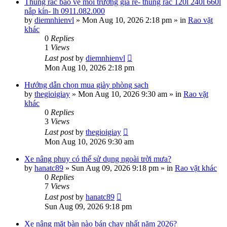
Thùng rác bảo vệ môi trường giá rẻ- thùng rác 120l 240l 660l
nắp kín- lh 0911.082.000
by
diemnhienvl
»
Mon Aug 10, 2026 2:18 pm
» in
Rao vặt
khác
0
Replies
1
Views
Last post
by
diemnhienvl
Mon Aug 10, 2026 2:18 pm
Hướng dẫn chọn mua giày phòng sạch
by
thegioigiay
»
Mon Aug 10, 2026 9:30 am
» in
Rao vặt
khác
0
Replies
3
Views
Last post
by
thegioigiay
Mon Aug 10, 2026 9:30 am
Xe nâng phuy có thể sử dụng ngoài trời mưa?
by
hanatc89
»
Sun Aug 09, 2026 9:18 pm
» in
Rao vặt khác
0
Replies
7
Views
Last post
by
hanatc89
Sun Aug 09, 2026 9:18 pm
Xe nâng mặt bàn nào bán chạy nhất năm 2026?