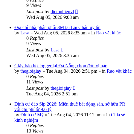
9
Views
Last post
by
diemnhienvl
Wed Aug 05, 2026 9:08 am
Địa chỉ nhà phân phối 3M tại Lai Châu uy tín
by
Lasa
»
Wed Aug 05, 2026 8:35 am
» in
Rao vặt khác
0
Replies
9
Views
Last post
by
Lasa
Wed Aug 05, 2026 8:35 am
Giày bảo hộ Jogger tại Đà Nẵng chọn đơn vị nào
by
thegioigiay
»
Tue Aug 04, 2026 2:51 pm
» in
Rao vặt khác
0
Replies
11
Views
Last post
by
thegioigiay
Tue Aug 04, 2026 2:51 pm
Định cư đảo Síp 2026: Miễn thuế bất động sản, sở hữu PR
với chi phí từ 9.6 tỷ
by
Định cư Mỹ
»
Tue Aug 04, 2026 11:12 am
» in
Chia sẻ
kinh nghiệm
0
Replies
13
Views