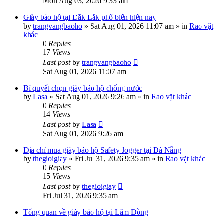
Mon Aug 03, 2026 9:33 am
Giày bảo hộ tại Đắk Lắk phổ biến hiện nay
by
trangvangbaoho
»
Sat Aug 01, 2026 11:07 am
» in
Rao vặt
khác
0
Replies
17
Views
Last post
by
trangvangbaoho
Sat Aug 01, 2026 11:07 am
Bí quyết chọn giày bảo hộ chống nước
by
Lasa
»
Sat Aug 01, 2026 9:26 am
» in
Rao vặt khác
0
Replies
14
Views
Last post
by
Lasa
Sat Aug 01, 2026 9:26 am
Địa chỉ mua giày bảo hộ Safety Jogger tại Đà Nẵng
by
thegioigiay
»
Fri Jul 31, 2026 9:35 am
» in
Rao vặt khác
0
Replies
15
Views
Last post
by
thegioigiay
Fri Jul 31, 2026 9:35 am
Tổng quan về giày bảo hộ tại Lâm Đồng