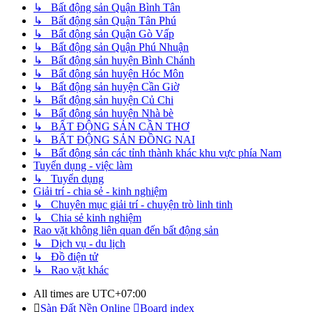
↳ Bất động sản Quận Bình Tân
↳ Bất động sản Quận Tân Phú
↳ Bất động sản Quận Gò Vấp
↳ Bất động sản Quận Phú Nhuận
↳ Bất động sản huyện Bình Chánh
↳ Bất động sản huyện Hóc Môn
↳ Bất động sản huyện Cần Giờ
↳ Bất động sản huyện Củ Chi
↳ Bất động sản huyện Nhà bè
↳ BẤT ĐỘNG SẢN CẦN THƠ
↳ BẤT ĐỘNG SẢN ĐỒNG NAI
↳ Bất động sản các tỉnh thành khác khu vực phía Nam
Tuyển dụng - việc làm
↳ Tuyển dụng
Giải trí - chia sẻ - kinh nghiệm
↳ Chuyên mục giải trí - chuyện trò linh tinh
↳ Chia sẻ kinh nghiệm
Rao vặt không liên quan đến bất động sản
↳ Dịch vụ - du lịch
↳ Đồ điện tử
↳ Rao vặt khác
All times are
UTC+07:00
Sàn Đất Nền Online
Board index