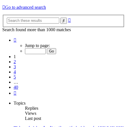
Go to advanced search
Advanced
Search
search
Search found more than 1000 matches
Page
1
Jump to page:
of
40
1
2
3
4
5
…
40
Next
Topics
Replies
Views
Last post