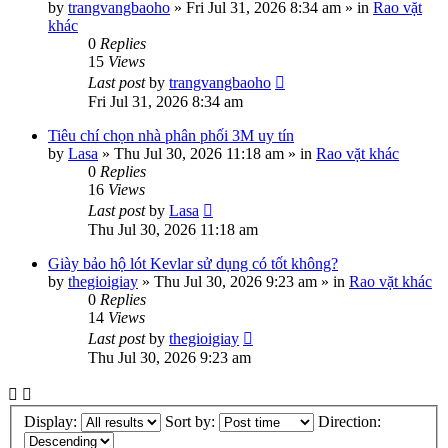
by
trangvangbaoho
»
Fri Jul 31, 2026 8:34 am
» in
Rao vặt
khác
0
Replies
15
Views
Last post
by
trangvangbaoho
Fri Jul 31, 2026 8:34 am
Tiêu chí chọn nhà phân phối 3M uy tín
by
Lasa
»
Thu Jul 30, 2026 11:18 am
» in
Rao vặt khác
0
Replies
16
Views
Last post
by
Lasa
Thu Jul 30, 2026 11:18 am
Giày bảo hộ lót Kevlar sử dụng có tốt không?
by
thegioigiay
»
Thu Jul 30, 2026 9:23 am
» in
Rao vặt khác
0
Replies
14
Views
Last post
by
thegioigiay
Thu Jul 30, 2026 9:23 am
Display:
Sort by:
Direction: