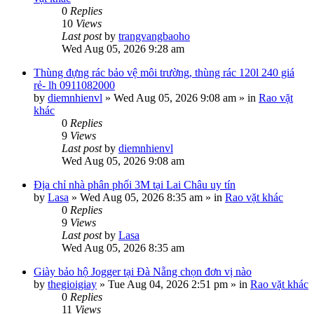
0
Replies
10
Views
Last post
by
trangvangbaoho
Wed Aug 05, 2026 9:28 am
Thùng đựng rác bảo vệ môi trường, thùng rác 120l 240 giá
rẻ- lh 0911082000
by
diemnhienvl
»
Wed Aug 05, 2026 9:08 am
» in
Rao vặt
khác
0
Replies
9
Views
Last post
by
diemnhienvl
Wed Aug 05, 2026 9:08 am
Địa chỉ nhà phân phối 3M tại Lai Châu uy tín
by
Lasa
»
Wed Aug 05, 2026 8:35 am
» in
Rao vặt khác
0
Replies
9
Views
Last post
by
Lasa
Wed Aug 05, 2026 8:35 am
Giày bảo hộ Jogger tại Đà Nẵng chọn đơn vị nào
by
thegioigiay
»
Tue Aug 04, 2026 2:51 pm
» in
Rao vặt khác
0
Replies
11
Views