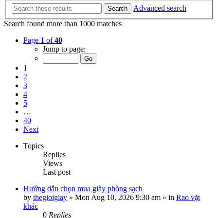
Advanced search
Search
Search found more than 1000 matches
Page
1
of
40
Jump to page:
1
2
3
4
5
…
40
Next
Topics
Replies
Views
Last post
Hướng dẫn chọn mua giày phòng sạch
by
thegioigiay
»
Mon Aug 10, 2026 9:30 am
» in
Rao vặt
khác
0
Replies