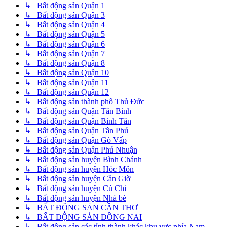
↳ Bất động sản Quận 1
↳ Bất động sản Quận 3
↳ Bất động sản Quận 4
↳ Bất động sản Quận 5
↳ Bất động sản Quận 6
↳ Bất động sản Quận 7
↳ Bất động sản Quận 8
↳ Bất động sản Quận 10
↳ Bất động sản Quận 11
↳ Bất động sản Quận 12
↳ Bất động sản thành phố Thủ Đức
↳ Bất động sản Quận Tân Bình
↳ Bất động sản Quận Bình Tân
↳ Bất động sản Quận Tân Phú
↳ Bất động sản Quận Gò Vấp
↳ Bất động sản Quận Phú Nhuận
↳ Bất động sản huyện Bình Chánh
↳ Bất động sản huyện Hóc Môn
↳ Bất động sản huyện Cần Giờ
↳ Bất động sản huyện Củ Chi
↳ Bất động sản huyện Nhà bè
↳ BẤT ĐỘNG SẢN CẦN THƠ
↳ BẤT ĐỘNG SẢN ĐỒNG NAI
↳ Bất động sản các tỉnh thành khác khu vực phía Nam