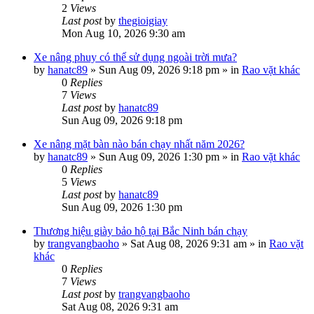
2
Views
Last post
by
thegioigiay
Mon Aug 10, 2026 9:30 am
Xe nâng phuy có thể sử dụng ngoài trời mưa?
by
hanatc89
»
Sun Aug 09, 2026 9:18 pm
» in
Rao vặt khác
0
Replies
7
Views
Last post
by
hanatc89
Sun Aug 09, 2026 9:18 pm
Xe nâng mặt bàn nào bán chạy nhất năm 2026?
by
hanatc89
»
Sun Aug 09, 2026 1:30 pm
» in
Rao vặt khác
0
Replies
5
Views
Last post
by
hanatc89
Sun Aug 09, 2026 1:30 pm
Thương hiệu giày bảo hộ tại Bắc Ninh bán chạy
by
trangvangbaoho
»
Sat Aug 08, 2026 9:31 am
» in
Rao vặt
khác
0
Replies
7
Views
Last post
by
trangvangbaoho
Sat Aug 08, 2026 9:31 am