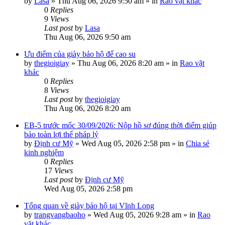
by
Lasa
»
Thu Aug 06, 2026 9:50 am
» in
Rao vặt khác
0
Replies
9
Views
Last post
by
Lasa
Thu Aug 06, 2026 9:50 am
Ưu điểm của giày bảo hộ đế cao su
by
thegioigiay
»
Thu Aug 06, 2026 8:20 am
» in
Rao vặt
khác
0
Replies
8
Views
Last post
by
thegioigiay
Thu Aug 06, 2026 8:20 am
EB-5 trước mốc 30/09/2026: Nộp hồ sơ đúng thời điểm giúp
bảo toàn lợi thế pháp lý
by
Định cư Mỹ
»
Wed Aug 05, 2026 2:58 pm
» in
Chia sẻ
kinh nghiệm
0
Replies
17
Views
Last post
by
Định cư Mỹ
Wed Aug 05, 2026 2:58 pm
Tổng quan về giày bảo hộ tại Vĩnh Long
by
trangvangbaoho
»
Wed Aug 05, 2026 9:28 am
» in
Rao
vặt khác