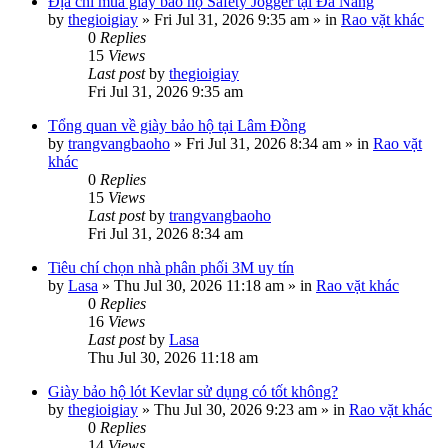
Địa chỉ mua giày bảo hộ Safety Jogger tại Đà Nẵng
by
thegioigiay
»
Fri Jul 31, 2026 9:35 am
» in
Rao vặt khác
0
Replies
15
Views
Last post
by
thegioigiay
Fri Jul 31, 2026 9:35 am
Tổng quan về giày bảo hộ tại Lâm Đồng
by
trangvangbaoho
»
Fri Jul 31, 2026 8:34 am
» in
Rao vặt
khác
0
Replies
15
Views
Last post
by
trangvangbaoho
Fri Jul 31, 2026 8:34 am
Tiêu chí chọn nhà phân phối 3M uy tín
by
Lasa
»
Thu Jul 30, 2026 11:18 am
» in
Rao vặt khác
0
Replies
16
Views
Last post
by
Lasa
Thu Jul 30, 2026 11:18 am
Giày bảo hộ lót Kevlar sử dụng có tốt không?
by
thegioigiay
»
Thu Jul 30, 2026 9:23 am
» in
Rao vặt khác
0
Replies
14
Views