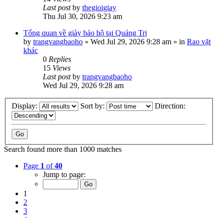
Last post
by
thegioigiay
Thu Jul 30, 2026 9:23 am
Tổng quan về giày bảo hộ tại Quảng Trị
by
trangvangbaoho
»
Wed Jul 29, 2026 9:28 am
» in
Rao vặt
khác
0
Replies
15
Views
Last post
by
trangvangbaoho
Wed Jul 29, 2026 9:28 am
Display:
Sort by:
Direction:
Search found more than 1000 matches
Page
1
of
40
Jump to page:
1
2
3