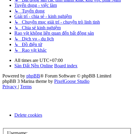
Tuyển dụng - việc làm
↳ Tuyển dụng
Giải trí - chia sẻ - kinh nghiệm
↳ Chuyên mục giải trí - chuyện trò linh tinh
↳ Chia sẻ kinh nghiệm
Rao vặt không liên quan đến bất động sản
↳ Dịch vụ - du lịch
↳ Đồ điện tử
↳ Rao vặt khác
All times are
UTC+07:00
Sàn Đất Nền Online
Board index
Powered by
phpBB
® Forum Software © phpBB Limited
phpBB 3 Marina theme by
PixelGoose Studio
Privacy
|
Terms
Delete cookies
Username: