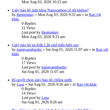
Mon Aug 03, 2026 10:22 am
Giày bảo hộ mũi bằng Nanocarbon có tốt không?
by
thegioigiay
»
Mon Aug 03, 2026 9:33 am
» in
Rao vặt
khác
0
Replies
11
Views
Last post
by
thegioigiay
Mon Aug 03, 2026 9:33 am
Giày bảo hộ tại Đắk Lắk phổ biến hiện nay
by
trangvangbaoho
»
Sat Aug 01, 2026 11:07 am
» in
Rao vặt
khác
0
Replies
17
Views
Last post
by
trangvangbaoho
Sat Aug 01, 2026 11:07 am
Bí quyết chọn giày bảo hộ chống nước
by
Lasa
»
Sat Aug 01, 2026 9:26 am
» in
Rao vặt khác
0
Replies
14
Views
Last post
by
Lasa
Sat Aug 01, 2026 9:26 am