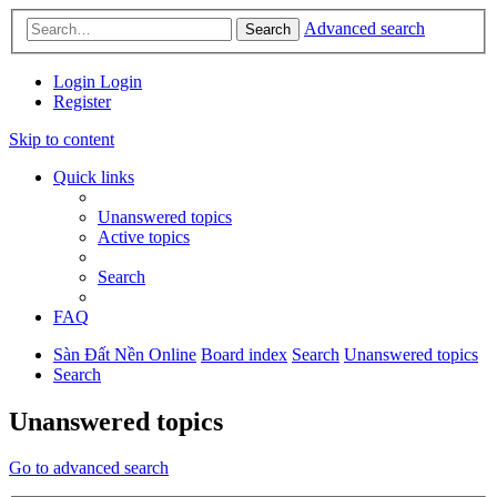
Advanced search
Search
Login
Login
Register
Skip to content
Quick links
Unanswered topics
Active topics
Search
FAQ
Sàn Đất Nền Online
Board index
Search
Unanswered topics
Search
Unanswered topics
Go to advanced search