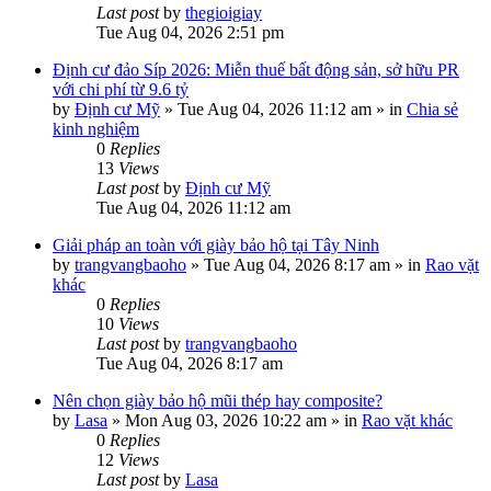
Last post
by
thegioigiay
Tue Aug 04, 2026 2:51 pm
Định cư đảo Síp 2026: Miễn thuế bất động sản, sở hữu PR
với chi phí từ 9.6 tỷ
by
Định cư Mỹ
»
Tue Aug 04, 2026 11:12 am
» in
Chia sẻ
kinh nghiệm
0
Replies
13
Views
Last post
by
Định cư Mỹ
Tue Aug 04, 2026 11:12 am
Giải pháp an toàn với giày bảo hộ tại Tây Ninh
by
trangvangbaoho
»
Tue Aug 04, 2026 8:17 am
» in
Rao vặt
khác
0
Replies
10
Views
Last post
by
trangvangbaoho
Tue Aug 04, 2026 8:17 am
Nên chọn giày bảo hộ mũi thép hay composite?
by
Lasa
»
Mon Aug 03, 2026 10:22 am
» in
Rao vặt khác
0
Replies
12
Views
Last post
by
Lasa