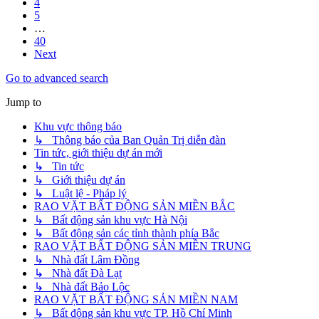
4
5
…
40
Next
Go to advanced search
Jump to
Khu vực thông báo
↳ Thông báo của Ban Quản Trị diễn đàn
Tin tức, giới thiệu dự án mới
↳ Tin tức
↳ Giới thiệu dự án
↳ Luật lệ - Pháp lý
RAO VẶT BẤT ĐỘNG SẢN MIỀN BẮC
↳ Bất động sản khu vực Hà Nội
↳ Bất động sản các tỉnh thành phía Bắc
RAO VẶT BẤT ĐỘNG SẢN MIỀN TRUNG
↳ Nhà đất Lâm Đồng
↳ Nhà đất Đà Lạt
↳ Nhà đất Bảo Lộc
RAO VẶT BẤT ĐỘNG SẢN MIỀN NAM
↳ Bất động sản khu vực TP. Hồ Chí Minh