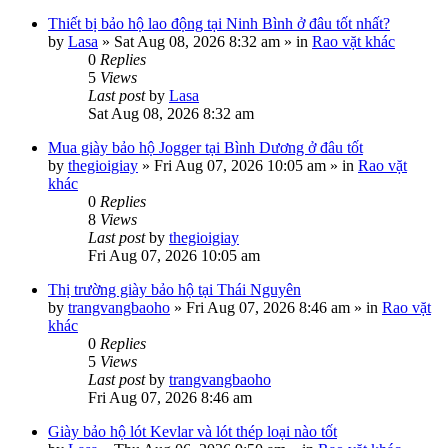
Thiết bị bảo hộ lao động tại Ninh Bình ở đâu tốt nhất?
by
Lasa
»
Sat Aug 08, 2026 8:32 am
» in
Rao vặt khác
0
Replies
5
Views
Last post
by
Lasa
Sat Aug 08, 2026 8:32 am
Mua giày bảo hộ Jogger tại Bình Dương ở đâu tốt
by
thegioigiay
»
Fri Aug 07, 2026 10:05 am
» in
Rao vặt
khác
0
Replies
8
Views
Last post
by
thegioigiay
Fri Aug 07, 2026 10:05 am
Thị trường giày bảo hộ tại Thái Nguyên
by
trangvangbaoho
»
Fri Aug 07, 2026 8:46 am
» in
Rao vặt
khác
0
Replies
5
Views
Last post
by
trangvangbaoho
Fri Aug 07, 2026 8:46 am
Giày bảo hộ lót Kevlar và lót thép loại nào tốt