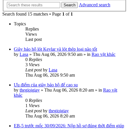
Advanced search
Search
Search found 15 matches • Page
1
of
1
Topics
Replies
Views
Last post
Giày bảo hộ lót Kevlar và lót thép loại nào tốt
by
Lasa
»
Thu Aug 06, 2026 9:50 am
» in
Rao vặt khác
0
Replies
3
Views
Last post
by
Lasa
Thu Aug 06, 2026 9:50 am
Ưu điểm của giày bảo hộ đế cao su
by
thegioigiay
»
Thu Aug 06, 2026 8:20 am
» in
Rao vặt
khác
0
Replies
1
Views
Last post
by
thegioigiay
Thu Aug 06, 2026 8:20 am
EB-5 trước mốc 30/09/2026: Nộp hồ sơ đúng thời điểm giúp