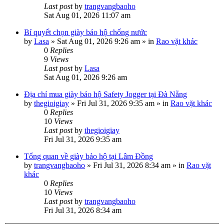
Last post
by
trangvangbaoho
Sat Aug 01, 2026 11:07 am
Bí quyết chọn giày bảo hộ chống nước
by
Lasa
»
Sat Aug 01, 2026 9:26 am
» in
Rao vặt khác
0
Replies
9
Views
Last post
by
Lasa
Sat Aug 01, 2026 9:26 am
Địa chỉ mua giày bảo hộ Safety Jogger tại Đà Nẵng
by
thegioigiay
»
Fri Jul 31, 2026 9:35 am
» in
Rao vặt khác
0
Replies
10
Views
Last post
by
thegioigiay
Fri Jul 31, 2026 9:35 am
Tổng quan về giày bảo hộ tại Lâm Đồng
by
trangvangbaoho
»
Fri Jul 31, 2026 8:34 am
» in
Rao vặt
khác
0
Replies
10
Views
Last post
by
trangvangbaoho
Fri Jul 31, 2026 8:34 am