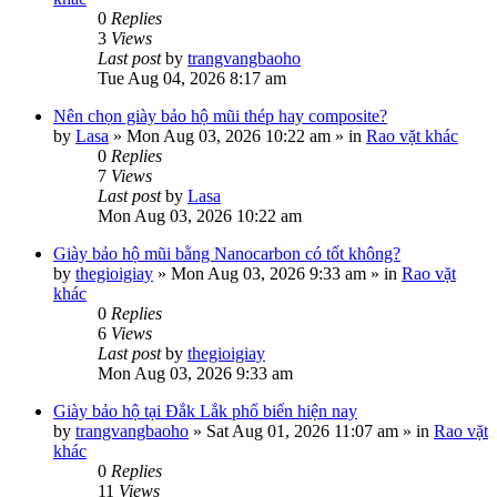
0
Replies
3
Views
Last post
by
trangvangbaoho
Tue Aug 04, 2026 8:17 am
Nên chọn giày bảo hộ mũi thép hay composite?
by
Lasa
»
Mon Aug 03, 2026 10:22 am
» in
Rao vặt khác
0
Replies
7
Views
Last post
by
Lasa
Mon Aug 03, 2026 10:22 am
Giày bảo hộ mũi bằng Nanocarbon có tốt không?
by
thegioigiay
»
Mon Aug 03, 2026 9:33 am
» in
Rao vặt
khác
0
Replies
6
Views
Last post
by
thegioigiay
Mon Aug 03, 2026 9:33 am
Giày bảo hộ tại Đắk Lắk phổ biến hiện nay
by
trangvangbaoho
»
Sat Aug 01, 2026 11:07 am
» in
Rao vặt
khác
0
Replies
11
Views