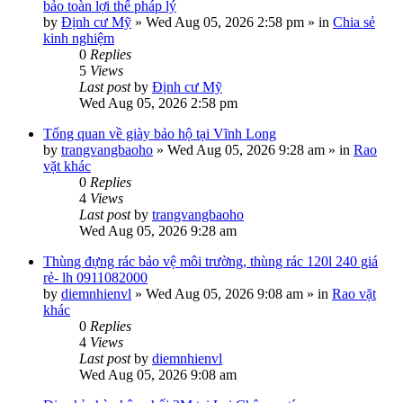
bảo toàn lợi thế pháp lý
by
Định cư Mỹ
»
Wed Aug 05, 2026 2:58 pm
» in
Chia sẻ
kinh nghiệm
0
Replies
5
Views
Last post
by
Định cư Mỹ
Wed Aug 05, 2026 2:58 pm
Tổng quan về giày bảo hộ tại Vĩnh Long
by
trangvangbaoho
»
Wed Aug 05, 2026 9:28 am
» in
Rao
vặt khác
0
Replies
4
Views
Last post
by
trangvangbaoho
Wed Aug 05, 2026 9:28 am
Thùng đựng rác bảo vệ môi trường, thùng rác 120l 240 giá
rẻ- lh 0911082000
by
diemnhienvl
»
Wed Aug 05, 2026 9:08 am
» in
Rao vặt
khác
0
Replies
4
Views
Last post
by
diemnhienvl
Wed Aug 05, 2026 9:08 am