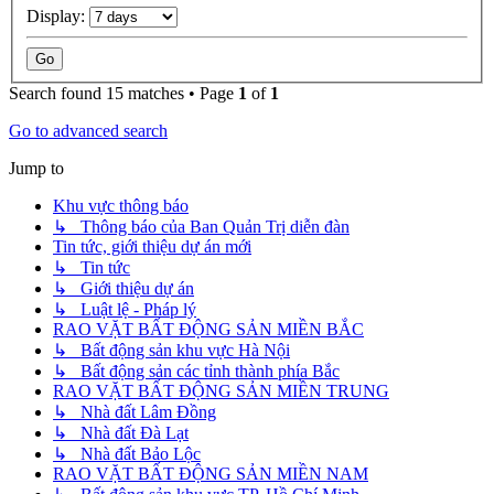
Display:
Search found 15 matches • Page
1
of
1
Go to advanced search
Jump to
Khu vực thông báo
↳ Thông báo của Ban Quản Trị diễn đàn
Tin tức, giới thiệu dự án mới
↳ Tin tức
↳ Giới thiệu dự án
↳ Luật lệ - Pháp lý
RAO VẶT BẤT ĐỘNG SẢN MIỀN BẮC
↳ Bất động sản khu vực Hà Nội
↳ Bất động sản các tỉnh thành phía Bắc
RAO VẶT BẤT ĐỘNG SẢN MIỀN TRUNG
↳ Nhà đất Lâm Đồng
↳ Nhà đất Đà Lạt
↳ Nhà đất Bảo Lộc
RAO VẶT BẤT ĐỘNG SẢN MIỀN NAM