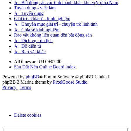
↳ Bất động sản các tỉnh thành khác khu vực phía Nam
Tuyển dụng - việc làm
↳ Tuyển dụng
Giải trí - chia sẻ - kinh nghiệm
↳ Chuyên mục giải trí - chuyện trò linh tinh
↳ Chia sẻ kinh nghiệm
Rao vặt không liên quan đến bất động sản
↳ Dịch vụ - du lịch
↳ Đồ điện tử
↳ Rao vặt khác
All times are
UTC+07:00
Sàn Đất Nền Online
Board index
Powered by
phpBB
® Forum Software © phpBB Limited
phpBB 3 Marina theme by
PixelGoose Studio
Privacy
|
Terms
Delete cookies