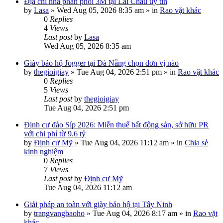
Địa chỉ nhà phân phối 3M tại Lai Châu uy tín
by
Lasa
»
Wed Aug 05, 2026 8:35 am
» in
Rao vặt khác
0
Replies
4
Views
Last post
by
Lasa
Wed Aug 05, 2026 8:35 am
Giày bảo hộ Jogger tại Đà Nẵng chọn đơn vị nào
by
thegioigiay
»
Tue Aug 04, 2026 2:51 pm
» in
Rao vặt khác
0
Replies
5
Views
Last post
by
thegioigiay
Tue Aug 04, 2026 2:51 pm
Định cư đảo Síp 2026: Miễn thuế bất động sản, sở hữu PR
với chi phí từ 9.6 tỷ
by
Định cư Mỹ
»
Tue Aug 04, 2026 11:12 am
» in
Chia sẻ
kinh nghiệm
0
Replies
7
Views
Last post
by
Định cư Mỹ
Tue Aug 04, 2026 11:12 am
Giải pháp an toàn với giày bảo hộ tại Tây Ninh
by
trangvangbaoho
»
Tue Aug 04, 2026 8:17 am
» in
Rao vặt
khác