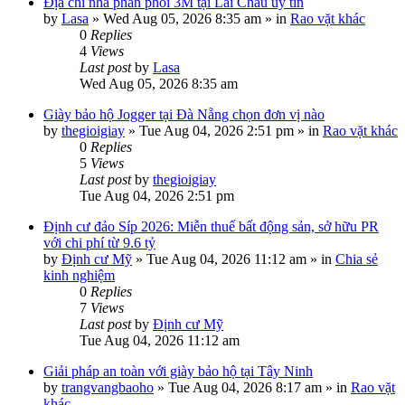
Địa chỉ nhà phân phối 3M tại Lai Châu uy tín
by
Lasa
»
Wed Aug 05, 2026 8:35 am
» in
Rao vặt khác
0
Replies
4
Views
Last post
by
Lasa
Wed Aug 05, 2026 8:35 am
Giày bảo hộ Jogger tại Đà Nẵng chọn đơn vị nào
by
thegioigiay
»
Tue Aug 04, 2026 2:51 pm
» in
Rao vặt khác
0
Replies
5
Views
Last post
by
thegioigiay
Tue Aug 04, 2026 2:51 pm
Định cư đảo Síp 2026: Miễn thuế bất động sản, sở hữu PR
với chi phí từ 9.6 tỷ
by
Định cư Mỹ
»
Tue Aug 04, 2026 11:12 am
» in
Chia sẻ
kinh nghiệm
0
Replies
7
Views
Last post
by
Định cư Mỹ
Tue Aug 04, 2026 11:12 am
Giải pháp an toàn với giày bảo hộ tại Tây Ninh
by
trangvangbaoho
»
Tue Aug 04, 2026 8:17 am
» in
Rao vặt
khác