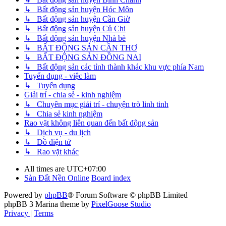
↳ Bất động sản huyện Hóc Môn
↳ Bất động sản huyện Cần Giờ
↳ Bất động sản huyện Củ Chi
↳ Bất động sản huyện Nhà bè
↳ BẤT ĐỘNG SẢN CẦN THƠ
↳ BẤT ĐỘNG SẢN ĐỒNG NAI
↳ Bất động sản các tỉnh thành khác khu vực phía Nam
Tuyển dụng - việc làm
↳ Tuyển dụng
Giải trí - chia sẻ - kinh nghiệm
↳ Chuyên mục giải trí - chuyện trò linh tinh
↳ Chia sẻ kinh nghiệm
Rao vặt không liên quan đến bất động sản
↳ Dịch vụ - du lịch
↳ Đồ điện tử
↳ Rao vặt khác
All times are
UTC+07:00
Sàn Đất Nền Online
Board index
Powered by
phpBB
® Forum Software © phpBB Limited
phpBB 3 Marina theme by
PixelGoose Studio
Privacy
|
Terms