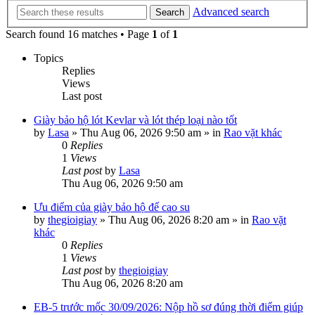
Advanced search
Search
Search found 16 matches • Page
1
of
1
Topics
Replies
Views
Last post
Giày bảo hộ lót Kevlar và lót thép loại nào tốt
by
Lasa
»
Thu Aug 06, 2026 9:50 am
» in
Rao vặt khác
0
Replies
1
Views
Last post
by
Lasa
Thu Aug 06, 2026 9:50 am
Ưu điểm của giày bảo hộ đế cao su
by
thegioigiay
»
Thu Aug 06, 2026 8:20 am
» in
Rao vặt
khác
0
Replies
1
Views
Last post
by
thegioigiay
Thu Aug 06, 2026 8:20 am
EB-5 trước mốc 30/09/2026: Nộp hồ sơ đúng thời điểm giúp