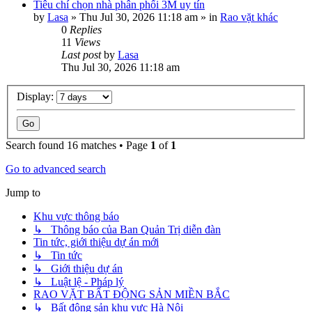
Tiêu chí chọn nhà phân phối 3M uy tín
by
Lasa
»
Thu Jul 30, 2026 11:18 am
» in
Rao vặt khác
0
Replies
11
Views
Last post
by
Lasa
Thu Jul 30, 2026 11:18 am
Display:
Search found 16 matches • Page
1
of
1
Go to advanced search
Jump to
Khu vực thông báo
↳ Thông báo của Ban Quản Trị diễn đàn
Tin tức, giới thiệu dự án mới
↳ Tin tức
↳ Giới thiệu dự án
↳ Luật lệ - Pháp lý
RAO VẶT BẤT ĐỘNG SẢN MIỀN BẮC
↳ Bất động sản khu vực Hà Nội