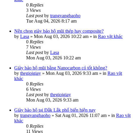
0
Replies
3
Views
Last post
by
trangvangbaoho
Tue Aug 04, 2026 8:17 am
Nên chọn giày bảo hộ mũi thép hay composite?
by
Lasa
»
Mon Aug 03, 2026 10:22 am
» in
Rao vặt khác
0
Replies
7
Views
Last post
by
Lasa
Mon Aug 03, 2026 10:22 am
Giày bảo hộ mũi bằng Nanocarbon có tốt không?
by
thegioigiay
»
Mon Aug 03, 2026 9:33 am
» in
Rao vặt
khác
0
Replies
6
Views
Last post
by
thegioigiay
Mon Aug 03, 2026 9:33 am
Giày bảo hộ tại Đắk Lắk phổ biến hiện nay
by
trangvangbaoho
»
Sat Aug 01, 2026 11:07 am
» in
Rao vặt
khác
0
Replies
11
Views