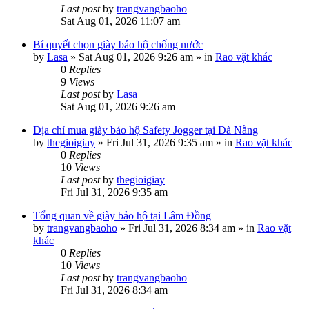
Last post
by
trangvangbaoho
Sat Aug 01, 2026 11:07 am
Bí quyết chọn giày bảo hộ chống nước
by
Lasa
»
Sat Aug 01, 2026 9:26 am
» in
Rao vặt khác
0
Replies
9
Views
Last post
by
Lasa
Sat Aug 01, 2026 9:26 am
Địa chỉ mua giày bảo hộ Safety Jogger tại Đà Nẵng
by
thegioigiay
»
Fri Jul 31, 2026 9:35 am
» in
Rao vặt khác
0
Replies
10
Views
Last post
by
thegioigiay
Fri Jul 31, 2026 9:35 am
Tổng quan về giày bảo hộ tại Lâm Đồng
by
trangvangbaoho
»
Fri Jul 31, 2026 8:34 am
» in
Rao vặt
khác
0
Replies
10
Views
Last post
by
trangvangbaoho
Fri Jul 31, 2026 8:34 am