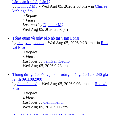
bảo toàn lợi thế pháp lý
by
Định cư Mỹ
»
Wed Aug 05, 2026 2:58 pm
» in
Chia sẻ
kinh nghiệm
0
Replies
4
Views
Last post
by
Định cư Mỹ
Wed Aug 05, 2026 2:58 pm
Tổng quan về giày bảo hộ tại Vĩnh Long
by
trangvangbaoho
»
Wed Aug 05, 2026 9:28 am
» in
Rao
vặt khác
0
Replies
3
Views
Last post
by
trangvangbaoho
Wed Aug 05, 2026 9:28 am
Thùng đựng rác bảo vệ môi trường, thùng rác 120l 240 giá
rẻ- lh 0911082000
by
diemnhienvl
»
Wed Aug 05, 2026 9:08 am
» in
Rao vặt
khác
0
Replies
4
Views
Last post
by
diemnhienvl
Wed Aug 05, 2026 9:08 am