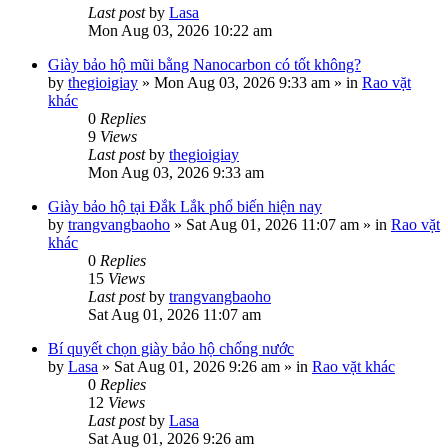
Last post
by
Lasa
Mon Aug 03, 2026 10:22 am
Giày bảo hộ mũi bằng Nanocarbon có tốt không?
by
thegioigiay
»
Mon Aug 03, 2026 9:33 am
» in
Rao vặt
khác
0
Replies
9
Views
Last post
by
thegioigiay
Mon Aug 03, 2026 9:33 am
Giày bảo hộ tại Đắk Lắk phổ biến hiện nay
by
trangvangbaoho
»
Sat Aug 01, 2026 11:07 am
» in
Rao vặt
khác
0
Replies
15
Views
Last post
by
trangvangbaoho
Sat Aug 01, 2026 11:07 am
Bí quyết chọn giày bảo hộ chống nước
by
Lasa
»
Sat Aug 01, 2026 9:26 am
» in
Rao vặt khác
0
Replies
12
Views
Last post
by
Lasa
Sat Aug 01, 2026 9:26 am