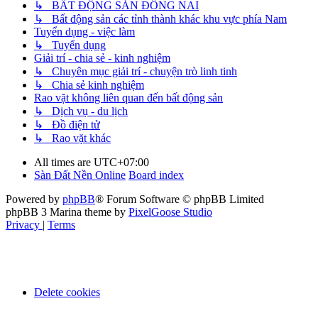
↳ BẤT ĐỘNG SẢN ĐỒNG NAI
↳ Bất động sản các tỉnh thành khác khu vực phía Nam
Tuyển dụng - việc làm
↳ Tuyển dụng
Giải trí - chia sẻ - kinh nghiệm
↳ Chuyên mục giải trí - chuyện trò linh tinh
↳ Chia sẻ kinh nghiệm
Rao vặt không liên quan đến bất động sản
↳ Dịch vụ - du lịch
↳ Đồ điện tử
↳ Rao vặt khác
All times are
UTC+07:00
Sàn Đất Nền Online
Board index
Powered by
phpBB
® Forum Software © phpBB Limited
phpBB 3 Marina theme by
PixelGoose Studio
Privacy
|
Terms
Delete cookies