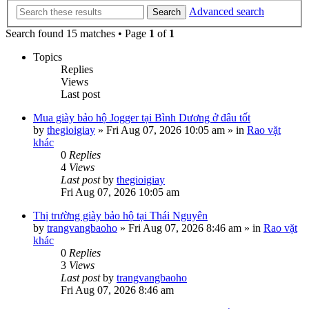
Advanced search
Search
Search found 15 matches • Page
1
of
1
Topics
Replies
Views
Last post
Mua giày bảo hộ Jogger tại Bình Dương ở đâu tốt
by
thegioigiay
»
Fri Aug 07, 2026 10:05 am
» in
Rao vặt
khác
0
Replies
4
Views
Last post
by
thegioigiay
Fri Aug 07, 2026 10:05 am
Thị trường giày bảo hộ tại Thái Nguyên
by
trangvangbaoho
»
Fri Aug 07, 2026 8:46 am
» in
Rao vặt
khác
0
Replies
3
Views
Last post
by
trangvangbaoho
Fri Aug 07, 2026 8:46 am