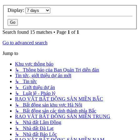
Display:
Search found 15 matches • Page
1
of
1
Go to advanced search
Jump to
Khu vực thông báo
↳ Thông báo của Ban Quản Trị diễn đàn
Tin tức, giới thiệu dự án mới
↳ Tin tức
↳ Giới thiệu dự án
↳ Luật lệ - Pháp lý
RAO VẶT BẤT ĐỘNG SẢN MIỀN BẮC
↳ Bất động sản khu vực Hà Nội
↳ Bất động sản các tỉnh thành phía Bắc
RAO VẶT BẤT ĐỘNG SẢN MIỀN TRUNG
↳ Nhà đất Lâm Đồng
↳ Nhà đất Đà Lạt
↳ Nhà đất Bảo Lộc
RAO VẶT BẤT ĐỘNG SẢN MIỀN NAM