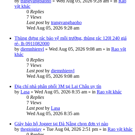
by
trangvangbaoho
»
Wed Aug 05, 2026 9:28 am
» in
Rao
vặt khác
0
Replies
7
Views
Last post
by
trangvangbaoho
Wed Aug 05, 2026 9:28 am
Thùng đựng rác bảo vệ môi trường, thùng rác 120l 240 giá
rẻ- lh 0911082000
by
diemnhienvl
»
Wed Aug 05, 2026 9:08 am
» in
Rao vặt
khác
0
Replies
7
Views
Last post
by
diemnhienvl
Wed Aug 05, 2026 9:08 am
Địa chỉ nhà phân phối 3M tại Lai Châu uy tín
by
Lasa
»
Wed Aug 05, 2026 8:35 am
» in
Rao vặt khác
0
Replies
7
Views
Last post
by
Lasa
Wed Aug 05, 2026 8:35 am
Giày bảo hộ Jogger tại Đà Nẵng chọn đơn vị nào
by
thegioigiay
»
Tue Aug 04, 2026 2:51 pm
» in
Rao vặt khác
0
Replies