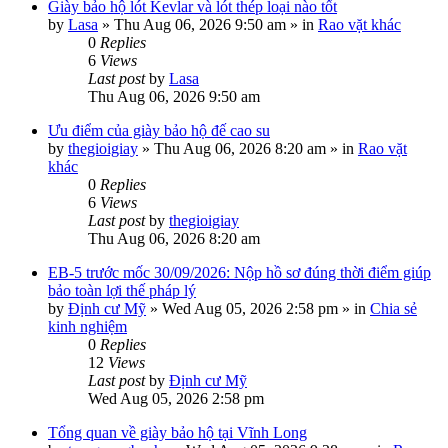
Giày bảo hộ lót Kevlar và lót thép loại nào tốt
by
Lasa
»
Thu Aug 06, 2026 9:50 am
» in
Rao vặt khác
0
Replies
6
Views
Last post
by
Lasa
Thu Aug 06, 2026 9:50 am
Ưu điểm của giày bảo hộ đế cao su
by
thegioigiay
»
Thu Aug 06, 2026 8:20 am
» in
Rao vặt
khác
0
Replies
6
Views
Last post
by
thegioigiay
Thu Aug 06, 2026 8:20 am
EB-5 trước mốc 30/09/2026: Nộp hồ sơ đúng thời điểm giúp
bảo toàn lợi thế pháp lý
by
Định cư Mỹ
»
Wed Aug 05, 2026 2:58 pm
» in
Chia sẻ
kinh nghiệm
0
Replies
12
Views
Last post
by
Định cư Mỹ
Wed Aug 05, 2026 2:58 pm
Tổng quan về giày bảo hộ tại Vĩnh Long