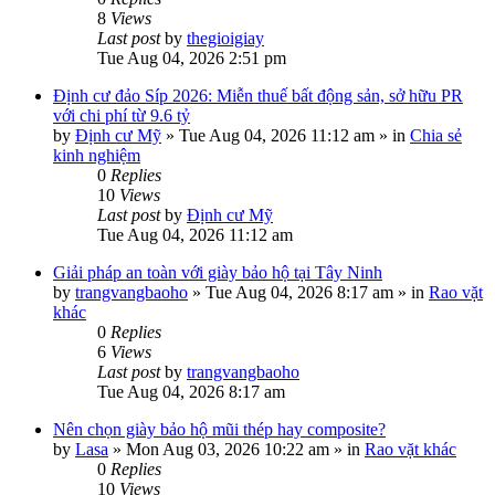
8
Views
Last post
by
thegioigiay
Tue Aug 04, 2026 2:51 pm
Định cư đảo Síp 2026: Miễn thuế bất động sản, sở hữu PR
với chi phí từ 9.6 tỷ
by
Định cư Mỹ
»
Tue Aug 04, 2026 11:12 am
» in
Chia sẻ
kinh nghiệm
0
Replies
10
Views
Last post
by
Định cư Mỹ
Tue Aug 04, 2026 11:12 am
Giải pháp an toàn với giày bảo hộ tại Tây Ninh
by
trangvangbaoho
»
Tue Aug 04, 2026 8:17 am
» in
Rao vặt
khác
0
Replies
6
Views
Last post
by
trangvangbaoho
Tue Aug 04, 2026 8:17 am
Nên chọn giày bảo hộ mũi thép hay composite?
by
Lasa
»
Mon Aug 03, 2026 10:22 am
» in
Rao vặt khác
0
Replies
10
Views