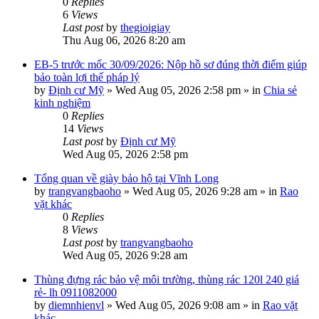
0
Replies
6
Views
Last post
by
thegioigiay
Thu Aug 06, 2026 8:20 am
EB-5 trước mốc 30/09/2026: Nộp hồ sơ đúng thời điểm giúp
bảo toàn lợi thế pháp lý
by
Định cư Mỹ
»
Wed Aug 05, 2026 2:58 pm
» in
Chia sẻ
kinh nghiệm
0
Replies
14
Views
Last post
by
Định cư Mỹ
Wed Aug 05, 2026 2:58 pm
Tổng quan về giày bảo hộ tại Vĩnh Long
by
trangvangbaoho
»
Wed Aug 05, 2026 9:28 am
» in
Rao
vặt khác
0
Replies
8
Views
Last post
by
trangvangbaoho
Wed Aug 05, 2026 9:28 am
Thùng đựng rác bảo vệ môi trường, thùng rác 120l 240 giá
rẻ- lh 0911082000
by
diemnhienvl
»
Wed Aug 05, 2026 9:08 am
» in
Rao vặt
khác