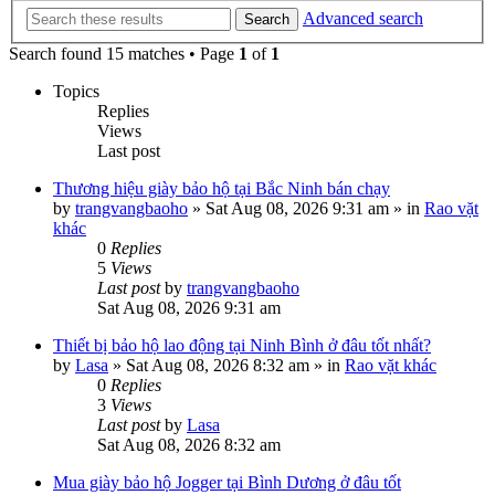
Advanced search
Search
Search found 15 matches • Page
1
of
1
Topics
Replies
Views
Last post
Thương hiệu giày bảo hộ tại Bắc Ninh bán chạy
by
trangvangbaoho
»
Sat Aug 08, 2026 9:31 am
» in
Rao vặt
khác
0
Replies
5
Views
Last post
by
trangvangbaoho
Sat Aug 08, 2026 9:31 am
Thiết bị bảo hộ lao động tại Ninh Bình ở đâu tốt nhất?
by
Lasa
»
Sat Aug 08, 2026 8:32 am
» in
Rao vặt khác
0
Replies
3
Views
Last post
by
Lasa
Sat Aug 08, 2026 8:32 am
Mua giày bảo hộ Jogger tại Bình Dương ở đâu tốt