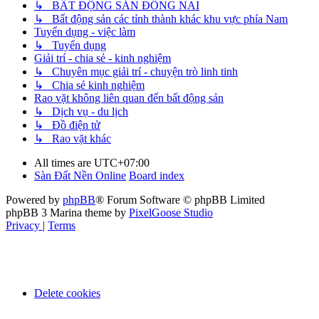
↳ BẤT ĐỘNG SẢN ĐỒNG NAI
↳ Bất động sản các tỉnh thành khác khu vực phía Nam
Tuyển dụng - việc làm
↳ Tuyển dụng
Giải trí - chia sẻ - kinh nghiệm
↳ Chuyên mục giải trí - chuyện trò linh tinh
↳ Chia sẻ kinh nghiệm
Rao vặt không liên quan đến bất động sản
↳ Dịch vụ - du lịch
↳ Đồ điện tử
↳ Rao vặt khác
All times are
UTC+07:00
Sàn Đất Nền Online
Board index
Powered by
phpBB
® Forum Software © phpBB Limited
phpBB 3 Marina theme by
PixelGoose Studio
Privacy
|
Terms
Delete cookies