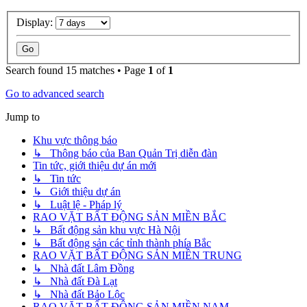
Display:
Search found 15 matches • Page
1
of
1
Go to advanced search
Jump to
Khu vực thông báo
↳ Thông báo của Ban Quản Trị diễn đàn
Tin tức, giới thiệu dự án mới
↳ Tin tức
↳ Giới thiệu dự án
↳ Luật lệ - Pháp lý
RAO VẶT BẤT ĐỘNG SẢN MIỀN BẮC
↳ Bất động sản khu vực Hà Nội
↳ Bất động sản các tỉnh thành phía Bắc
RAO VẶT BẤT ĐỘNG SẢN MIỀN TRUNG
↳ Nhà đất Lâm Đồng
↳ Nhà đất Đà Lạt
↳ Nhà đất Bảo Lộc
RAO VẶT BẤT ĐỘNG SẢN MIỀN NAM