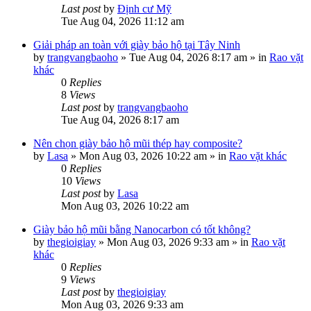
Last post
by
Định cư Mỹ
Tue Aug 04, 2026 11:12 am
Giải pháp an toàn với giày bảo hộ tại Tây Ninh
by
trangvangbaoho
»
Tue Aug 04, 2026 8:17 am
» in
Rao vặt
khác
0
Replies
8
Views
Last post
by
trangvangbaoho
Tue Aug 04, 2026 8:17 am
Nên chọn giày bảo hộ mũi thép hay composite?
by
Lasa
»
Mon Aug 03, 2026 10:22 am
» in
Rao vặt khác
0
Replies
10
Views
Last post
by
Lasa
Mon Aug 03, 2026 10:22 am
Giày bảo hộ mũi bằng Nanocarbon có tốt không?
by
thegioigiay
»
Mon Aug 03, 2026 9:33 am
» in
Rao vặt
khác
0
Replies
9
Views
Last post
by
thegioigiay
Mon Aug 03, 2026 9:33 am