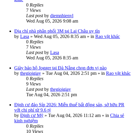
0
Replies
7
Views
Last post
by
diemnhienvl
Wed Aug 05, 2026 9:08 am
Địa chỉ nhà phân phối 3M tại Lai Châu uy tín
by
Lasa
»
Wed Aug 05, 2026 8:35 am
» in
Rao vặt khác
0
Replies
7
Views
Last post
by
Lasa
Wed Aug 05, 2026 8:35 am
Giày bảo hộ Jogger tại Đà Nẵng chọn đơn vị nào
by
thegioigiay
»
Tue Aug 04, 2026 2:51 pm
» in
Rao vặt khác
0
Replies
9
Views
Last post
by
thegioigiay
Tue Aug 04, 2026 2:51 pm
Định cư đảo Síp 2026: Miễn thuế bất động sản, sở hữu PR
với chi phí từ 9.6 tỷ
by
Định cư Mỹ
»
Tue Aug 04, 2026 11:12 am
» in
Chia sẻ
kinh nghiệm
0
Replies
10
Views