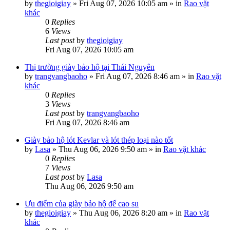
by
thegioigiay
»
Fri Aug 07, 2026 10:05 am
» in
Rao vặt
khác
0
Replies
6
Views
Last post
by
thegioigiay
Fri Aug 07, 2026 10:05 am
Thị trường giày bảo hộ tại Thái Nguyên
by
trangvangbaoho
»
Fri Aug 07, 2026 8:46 am
» in
Rao vặt
khác
0
Replies
3
Views
Last post
by
trangvangbaoho
Fri Aug 07, 2026 8:46 am
Giày bảo hộ lót Kevlar và lót thép loại nào tốt
by
Lasa
»
Thu Aug 06, 2026 9:50 am
» in
Rao vặt khác
0
Replies
7
Views
Last post
by
Lasa
Thu Aug 06, 2026 9:50 am
Ưu điểm của giày bảo hộ đế cao su
by
thegioigiay
»
Thu Aug 06, 2026 8:20 am
» in
Rao vặt
khác