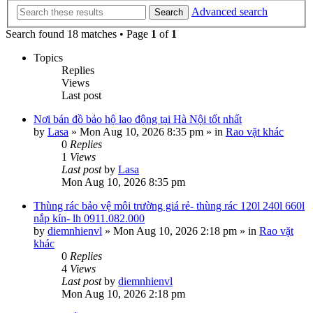
Advanced search
Search
Search found 18 matches • Page
1
of
1
Topics
Replies
Views
Last post
Nơi bán đồ bảo hộ lao động tại Hà Nội tốt nhất
by
Lasa
»
Mon Aug 10, 2026 8:35 pm
» in
Rao vặt khác
0
Replies
1
Views
Last post
by
Lasa
Mon Aug 10, 2026 8:35 pm
Thùng rác bảo vệ môi trường giá rẻ- thùng rác 120l 240l 660l
nắp kín- lh 0911.082.000
by
diemnhienvl
»
Mon Aug 10, 2026 2:18 pm
» in
Rao vặt
khác
0
Replies
4
Views
Last post
by
diemnhienvl
Mon Aug 10, 2026 2:18 pm