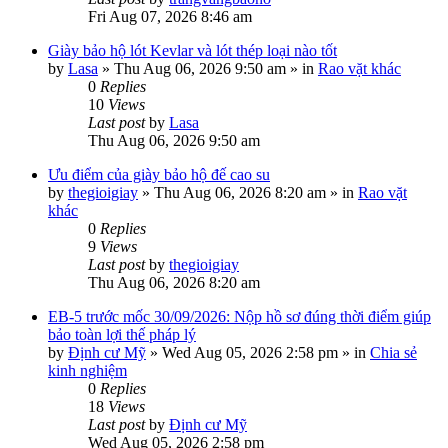
Fri Aug 07, 2026 8:46 am
Giày bảo hộ lót Kevlar và lót thép loại nào tốt
by
Lasa
»
Thu Aug 06, 2026 9:50 am
» in
Rao vặt khác
0
Replies
10
Views
Last post
by
Lasa
Thu Aug 06, 2026 9:50 am
Ưu điểm của giày bảo hộ đế cao su
by
thegioigiay
»
Thu Aug 06, 2026 8:20 am
» in
Rao vặt
khác
0
Replies
9
Views
Last post
by
thegioigiay
Thu Aug 06, 2026 8:20 am
EB-5 trước mốc 30/09/2026: Nộp hồ sơ đúng thời điểm giúp
bảo toàn lợi thế pháp lý
by
Định cư Mỹ
»
Wed Aug 05, 2026 2:58 pm
» in
Chia sẻ
kinh nghiệm
0
Replies
18
Views
Last post
by
Định cư Mỹ
Wed Aug 05, 2026 2:58 pm