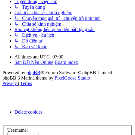
Tuyển dụng - việc làm
↳ Tuyển dụng
Giải trí - chia sẻ - kinh nghiệm
↳ Chuyên mục giải trí - chuyện trò linh tinh
↳ Chia sẻ kinh nghiệm
Rao vặt không liên quan đến bất động sản
↳ Dịch vụ - du lịch
↳ Đồ điện tử
↳ Rao vặt khác
All times are
UTC+07:00
Sàn Đất Nền Online
Board index
Powered by
phpBB
® Forum Software © phpBB Limited
phpBB 3 Marina theme by
PixelGoose Studio
Privacy
|
Terms
Delete cookies
Username: