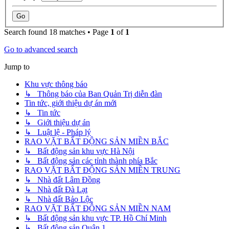
Search found 18 matches • Page
1
of
1
Go to advanced search
Jump to
Khu vực thông báo
↳ Thông báo của Ban Quản Trị diễn đàn
Tin tức, giới thiệu dự án mới
↳ Tin tức
↳ Giới thiệu dự án
↳ Luật lệ - Pháp lý
RAO VẶT BẤT ĐỘNG SẢN MIỀN BẮC
↳ Bất động sản khu vực Hà Nội
↳ Bất động sản các tỉnh thành phía Bắc
RAO VẶT BẤT ĐỘNG SẢN MIỀN TRUNG
↳ Nhà đất Lâm Đồng
↳ Nhà đất Đà Lạt
↳ Nhà đất Bảo Lộc
RAO VẶT BẤT ĐỘNG SẢN MIỀN NAM
↳ Bất động sản khu vực TP. Hồ Chí Minh
↳ Bất động sản Quận 1