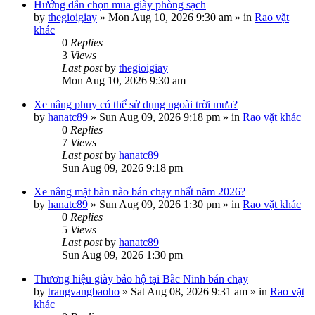
Hướng dẫn chọn mua giày phòng sạch
by
thegioigiay
»
Mon Aug 10, 2026 9:30 am
» in
Rao vặt
khác
0
Replies
3
Views
Last post
by
thegioigiay
Mon Aug 10, 2026 9:30 am
Xe nâng phuy có thể sử dụng ngoài trời mưa?
by
hanatc89
»
Sun Aug 09, 2026 9:18 pm
» in
Rao vặt khác
0
Replies
7
Views
Last post
by
hanatc89
Sun Aug 09, 2026 9:18 pm
Xe nâng mặt bàn nào bán chạy nhất năm 2026?
by
hanatc89
»
Sun Aug 09, 2026 1:30 pm
» in
Rao vặt khác
0
Replies
5
Views
Last post
by
hanatc89
Sun Aug 09, 2026 1:30 pm
Thương hiệu giày bảo hộ tại Bắc Ninh bán chạy
by
trangvangbaoho
»
Sat Aug 08, 2026 9:31 am
» in
Rao vặt
khác