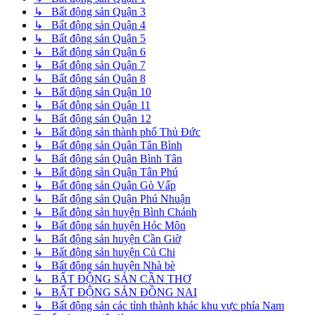
↳ Bất động sản Quận 3
↳ Bất động sản Quận 4
↳ Bất động sản Quận 5
↳ Bất động sản Quận 6
↳ Bất động sản Quận 7
↳ Bất động sản Quận 8
↳ Bất động sản Quận 10
↳ Bất động sản Quận 11
↳ Bất động sản Quận 12
↳ Bất động sản thành phố Thủ Đức
↳ Bất động sản Quận Tân Bình
↳ Bất động sản Quận Bình Tân
↳ Bất động sản Quận Tân Phú
↳ Bất động sản Quận Gò Vấp
↳ Bất động sản Quận Phú Nhuận
↳ Bất động sản huyện Bình Chánh
↳ Bất động sản huyện Hóc Môn
↳ Bất động sản huyện Cần Giờ
↳ Bất động sản huyện Củ Chi
↳ Bất động sản huyện Nhà bè
↳ BẤT ĐỘNG SẢN CẦN THƠ
↳ BẤT ĐỘNG SẢN ĐỒNG NAI
↳ Bất động sản các tỉnh thành khác khu vực phía Nam