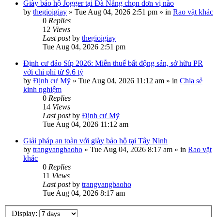
Giày bảo hộ Jogger tại Đà Nẵng chọn đơn vị nào
by
thegioigiay
»
Tue Aug 04, 2026 2:51 pm
» in
Rao vặt khác
0
Replies
12
Views
Last post
by
thegioigiay
Tue Aug 04, 2026 2:51 pm
Định cư đảo Síp 2026: Miễn thuế bất động sản, sở hữu PR
với chi phí từ 9.6 tỷ
by
Định cư Mỹ
»
Tue Aug 04, 2026 11:12 am
» in
Chia sẻ
kinh nghiệm
0
Replies
14
Views
Last post
by
Định cư Mỹ
Tue Aug 04, 2026 11:12 am
Giải pháp an toàn với giày bảo hộ tại Tây Ninh
by
trangvangbaoho
»
Tue Aug 04, 2026 8:17 am
» in
Rao vặt
khác
0
Replies
11
Views
Last post
by
trangvangbaoho
Tue Aug 04, 2026 8:17 am
Display: