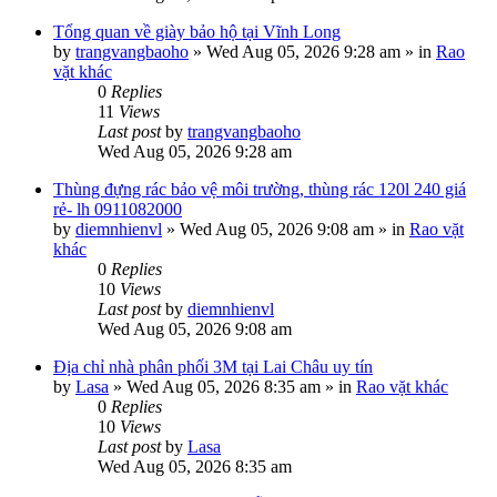
Tổng quan về giày bảo hộ tại Vĩnh Long
by
trangvangbaoho
»
Wed Aug 05, 2026 9:28 am
» in
Rao
vặt khác
0
Replies
11
Views
Last post
by
trangvangbaoho
Wed Aug 05, 2026 9:28 am
Thùng đựng rác bảo vệ môi trường, thùng rác 120l 240 giá
rẻ- lh 0911082000
by
diemnhienvl
»
Wed Aug 05, 2026 9:08 am
» in
Rao vặt
khác
0
Replies
10
Views
Last post
by
diemnhienvl
Wed Aug 05, 2026 9:08 am
Địa chỉ nhà phân phối 3M tại Lai Châu uy tín
by
Lasa
»
Wed Aug 05, 2026 8:35 am
» in
Rao vặt khác
0
Replies
10
Views
Last post
by
Lasa
Wed Aug 05, 2026 8:35 am