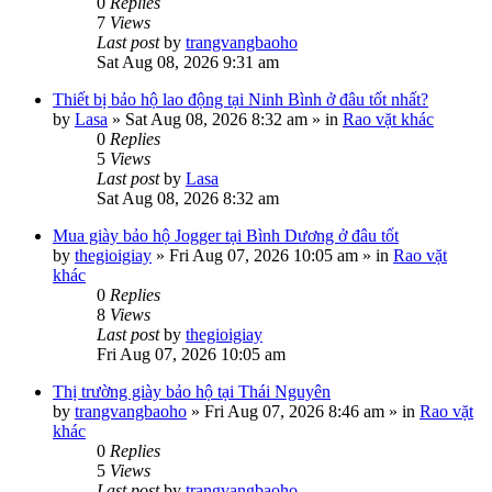
0
Replies
7
Views
Last post
by
trangvangbaoho
Sat Aug 08, 2026 9:31 am
Thiết bị bảo hộ lao động tại Ninh Bình ở đâu tốt nhất?
by
Lasa
»
Sat Aug 08, 2026 8:32 am
» in
Rao vặt khác
0
Replies
5
Views
Last post
by
Lasa
Sat Aug 08, 2026 8:32 am
Mua giày bảo hộ Jogger tại Bình Dương ở đâu tốt
by
thegioigiay
»
Fri Aug 07, 2026 10:05 am
» in
Rao vặt
khác
0
Replies
8
Views
Last post
by
thegioigiay
Fri Aug 07, 2026 10:05 am
Thị trường giày bảo hộ tại Thái Nguyên
by
trangvangbaoho
»
Fri Aug 07, 2026 8:46 am
» in
Rao vặt
khác
0
Replies
5
Views
Last post
by
trangvangbaoho