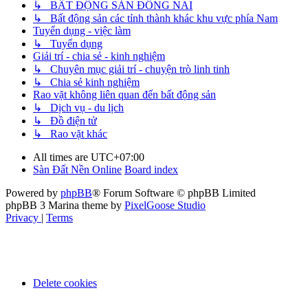
↳ BẤT ĐỘNG SẢN ĐỒNG NAI
↳ Bất động sản các tỉnh thành khác khu vực phía Nam
Tuyển dụng - việc làm
↳ Tuyển dụng
Giải trí - chia sẻ - kinh nghiệm
↳ Chuyên mục giải trí - chuyện trò linh tinh
↳ Chia sẻ kinh nghiệm
Rao vặt không liên quan đến bất động sản
↳ Dịch vụ - du lịch
↳ Đồ điện tử
↳ Rao vặt khác
All times are
UTC+07:00
Sàn Đất Nền Online
Board index
Powered by
phpBB
® Forum Software © phpBB Limited
phpBB 3 Marina theme by
PixelGoose Studio
Privacy
|
Terms
Delete cookies