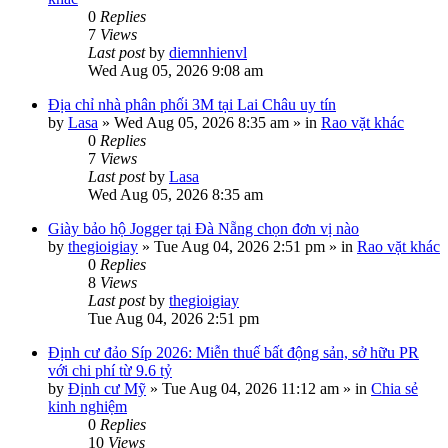
0
Replies
7
Views
Last post
by
diemnhienvl
Wed Aug 05, 2026 9:08 am
Địa chỉ nhà phân phối 3M tại Lai Châu uy tín
by
Lasa
»
Wed Aug 05, 2026 8:35 am
» in
Rao vặt khác
0
Replies
7
Views
Last post
by
Lasa
Wed Aug 05, 2026 8:35 am
Giày bảo hộ Jogger tại Đà Nẵng chọn đơn vị nào
by
thegioigiay
»
Tue Aug 04, 2026 2:51 pm
» in
Rao vặt khác
0
Replies
8
Views
Last post
by
thegioigiay
Tue Aug 04, 2026 2:51 pm
Định cư đảo Síp 2026: Miễn thuế bất động sản, sở hữu PR
với chi phí từ 9.6 tỷ
by
Định cư Mỹ
»
Tue Aug 04, 2026 11:12 am
» in
Chia sẻ
kinh nghiệm
0
Replies
10
Views