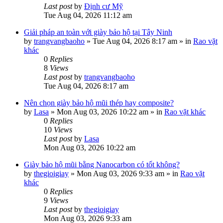
Last post
by
Định cư Mỹ
Tue Aug 04, 2026 11:12 am
Giải pháp an toàn với giày bảo hộ tại Tây Ninh
by
trangvangbaoho
»
Tue Aug 04, 2026 8:17 am
» in
Rao vặt
khác
0
Replies
8
Views
Last post
by
trangvangbaoho
Tue Aug 04, 2026 8:17 am
Nên chọn giày bảo hộ mũi thép hay composite?
by
Lasa
»
Mon Aug 03, 2026 10:22 am
» in
Rao vặt khác
0
Replies
10
Views
Last post
by
Lasa
Mon Aug 03, 2026 10:22 am
Giày bảo hộ mũi bằng Nanocarbon có tốt không?
by
thegioigiay
»
Mon Aug 03, 2026 9:33 am
» in
Rao vặt
khác
0
Replies
9
Views
Last post
by
thegioigiay
Mon Aug 03, 2026 9:33 am