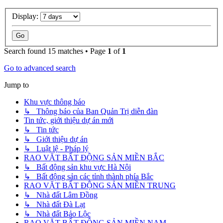
Display:
Search found 15 matches • Page
1
of
1
Go to advanced search
Jump to
Khu vực thông báo
↳ Thông báo của Ban Quản Trị diễn đàn
Tin tức, giới thiệu dự án mới
↳ Tin tức
↳ Giới thiệu dự án
↳ Luật lệ - Pháp lý
RAO VẶT BẤT ĐỘNG SẢN MIỀN BẮC
↳ Bất động sản khu vực Hà Nội
↳ Bất động sản các tỉnh thành phía Bắc
RAO VẶT BẤT ĐỘNG SẢN MIỀN TRUNG
↳ Nhà đất Lâm Đồng
↳ Nhà đất Đà Lạt
↳ Nhà đất Bảo Lộc
RAO VẶT BẤT ĐỘNG SẢN MIỀN NAM