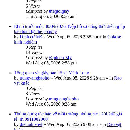
0
Replies
6
Views
Last post
by
thegioigiay
Thu Aug 06, 2026 8:20 am
EB-5 trước mốc 30/09/2026: Nộp hồ sơ đúng thời điểm giúp
bảo toàn lợi thế pháp lý
by
Định cư Mỹ
»
Wed Aug 05, 2026 2:58 pm
» in
Chia sẻ
kinh nghiệm
0
Replies
13
Views
Last post
by
Định cư Mỹ
Wed Aug 05, 2026 2:58 pm
Tổng quan về giày bảo hộ tại Vĩnh Long
by
trangvangbaoho
»
Wed Aug 05, 2026 9:28 am
» in
Rao
vặt khác
0
Replies
8
Views
Last post
by
trangvangbaoho
Wed Aug 05, 2026 9:28 am
Thùng đựng rác bảo vệ môi trường, thùng rác 120l 240 giá
rẻ- lh 0911082000
by
diemnhienvl
»
Wed Aug 05, 2026 9:08 am
» in
Rao vặt
khác