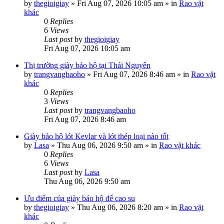
by
thegioigiay
»
Fri Aug 07, 2026 10:05 am
» in
Rao vặt
khác
0
Replies
6
Views
Last post
by
thegioigiay
Fri Aug 07, 2026 10:05 am
Thị trường giày bảo hộ tại Thái Nguyên
by
trangvangbaoho
»
Fri Aug 07, 2026 8:46 am
» in
Rao vặt
khác
0
Replies
3
Views
Last post
by
trangvangbaoho
Fri Aug 07, 2026 8:46 am
Giày bảo hộ lót Kevlar và lót thép loại nào tốt
by
Lasa
»
Thu Aug 06, 2026 9:50 am
» in
Rao vặt khác
0
Replies
6
Views
Last post
by
Lasa
Thu Aug 06, 2026 9:50 am
Ưu điểm của giày bảo hộ đế cao su
by
thegioigiay
»
Thu Aug 06, 2026 8:20 am
» in
Rao vặt
khác