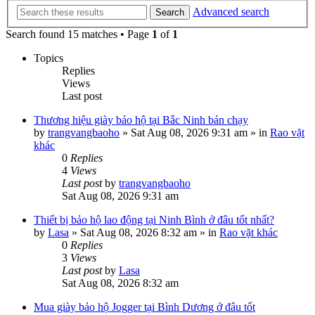
Advanced search
Search
Search found 15 matches • Page
1
of
1
Topics
Replies
Views
Last post
Thương hiệu giày bảo hộ tại Bắc Ninh bán chạy
by
trangvangbaoho
»
Sat Aug 08, 2026 9:31 am
» in
Rao vặt
khác
0
Replies
4
Views
Last post
by
trangvangbaoho
Sat Aug 08, 2026 9:31 am
Thiết bị bảo hộ lao động tại Ninh Bình ở đâu tốt nhất?
by
Lasa
»
Sat Aug 08, 2026 8:32 am
» in
Rao vặt khác
0
Replies
3
Views
Last post
by
Lasa
Sat Aug 08, 2026 8:32 am
Mua giày bảo hộ Jogger tại Bình Dương ở đâu tốt