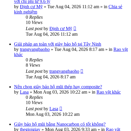
với chi phí từ 9.6 tỷ
by
Định cư Mỹ
»
Tue Aug 04, 2026 11:12 am
» in
Chia sẻ
kinh nghiệm
0
Replies
10
Views
Last post
by
Định cư Mỹ
Tue Aug 04, 2026 11:12 am
Giải pháp an toàn với giày bảo hộ tại Tây Ninh
by
trangvangbaoho
»
Tue Aug 04, 2026 8:17 am
» in
Rao vặt
khác
0
Replies
8
Views
Last post
by
trangvangbaoho
Tue Aug 04, 2026 8:17 am
Nên chọn giày bảo hộ mũi thép hay composite?
by
Lasa
»
Mon Aug 03, 2026 10:22 am
» in
Rao vặt khác
0
Replies
10
Views
Last post
by
Lasa
Mon Aug 03, 2026 10:22 am
Giày bảo hộ mũi bằng Nanocarbon có tốt không?
by
thegioigiay
»
Mon Aug 03, 2026 9:33 am
» in
Rao vặt