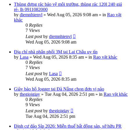
Thùng đựng rác bảo vệ môi trường, thùng rác 120l 240 giá
rẻ- lh 0911082000
by
diemnhienvl
»
Wed Aug 05, 2026 9:08 am
» in
Rao vặt
khác
0
Replies
7
Views
Last post
by
diemnhienvl
Wed Aug 05, 2026 9:08 am
Địa chỉ nhà phân phối 3M tại Lai Châu uy tín
by
Lasa
»
Wed Aug 05, 2026 8:35 am
» in
Rao vặt khác
0
Replies
7
Views
Last post
by
Lasa
Wed Aug 05, 2026 8:35 am
Giày bảo hộ Jogger tại Đà Nẵng chọn đơn vị nào
by
thegioigiay
»
Tue Aug 04, 2026 2:51 pm
» in
Rao vặt khác
0
Replies
9
Views
Last post
by
thegioigiay
Tue Aug 04, 2026 2:51 pm
Định cư đảo Síp 2026: Miễn thuế bất động sản, sở hữu PR