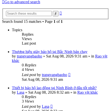
Go to advanced search
Advanced
Search
search
Search found 15 matches • Page
1
of
1
Topics
Replies
Views
Last post
Thương hiệu giày bảo hộ tại Bắc Ninh bán chạy
by
trangvangbaoho
»
Sat Aug 08, 2026 9:31 am
» in
Rao vặt
khác
0
Replies
4
Views
Last post
by
trangvangbaoho
Sat Aug 08, 2026 9:31 am
Thiết bị bảo hộ lao động tại Ninh Bình ở đâu tốt nhất?
by
Lasa
»
Sat Aug 08, 2026 8:32 am
» in
Rao vặt khác
0
Replies
3
Views
Last post
by
Lasa