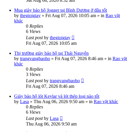
Sat Aug 08, 2026 8:32 am
Mua giày bảo hộ Jogger tại Bình Dương ở đâu tốt
by
thegioigiay
»
Fri Aug 07, 2026 10:05 am
» in
Rao vặt
khác
0
Replies
6
Views
Last post
by
thegioigiay
Fri Aug 07, 2026 10:05 am
Thị trường giày bảo hộ tại Thái Nguyên
by
trangvangbaoho
»
Fri Aug 07, 2026 8:46 am
» in
Rao vặt
khác
0
Replies
3
Views
Last post
by
trangvangbaoho
Fri Aug 07, 2026 8:46 am
Giày bảo hộ lót Kevlar và lót thép loại nào tốt
by
Lasa
»
Thu Aug 06, 2026 9:50 am
» in
Rao vặt khác
0
Replies
6
Views
Last post
by
Lasa
Thu Aug 06, 2026 9:50 am