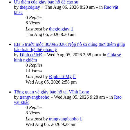
Ưu điểm của giày bảo hộ đế cao su
by
thegioigiay
»
Thu Aug 06, 2026 8:20 am
» in
Rao vặt
khác
0
Replies
6
Views
Last post
by
thegioigiay
Thu Aug 06, 2026 8:20 am
EB-5 trước mốc 30/09/2026: Nộp hồ sơ đúng thời điểm giúp
bảo toàn lợi thế pháp lý
by
Định cư Mỹ
»
Wed Aug 05, 2026 2:58 pm
» in
Chia sẻ
kinh nghiệm
0
Replies
13
Views
Last post
by
Định cư Mỹ
Wed Aug 05, 2026 2:58 pm
Tổng quan về giày bảo hộ tại Vĩnh Long
by
trangvangbaoho
»
Wed Aug 05, 2026 9:28 am
» in
Rao
vặt khác
0
Replies
8
Views
Last post
by
trangvangbaoho
Wed Aug 05, 2026 9:28 am