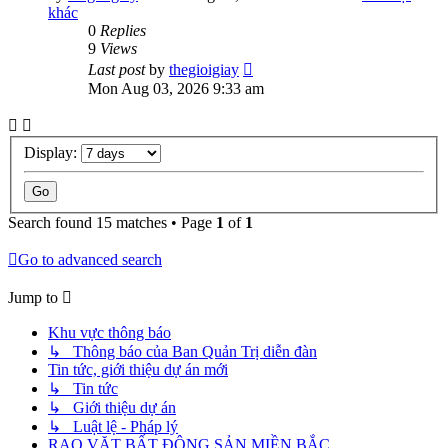
khác
0
Replies
9
Views
Last post
by
thegioigiay
Mon Aug 03, 2026 9:33 am
Display:
Search found 15 matches • Page
1
of
1
Go to advanced search
Jump to
Khu vực thông báo
↳ Thông báo của Ban Quản Trị diễn đàn
Tin tức, giới thiệu dự án mới
↳ Tin tức
↳ Giới thiệu dự án
↳ Luật lệ - Pháp lý
RAO VẶT BẤT ĐỘNG SẢN MIỀN BẮC