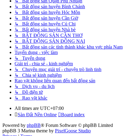
↳ Bất động sản Quận Phú Nhuận
↳ Bất động sản huyện Bình Chánh
↳ Bất động sản huyện Hóc Môn
↳ Bất động sản huyện Cần Giờ
↳ Bất động sản huyện Củ Chi
↳ Bất động sản huyện Nhà bè
↳ BẤT ĐỘNG SẢN CẦN THƠ
↳ BẤT ĐỘNG SẢN ĐỒNG NAI
↳ Bất động sản các tỉnh thành khác khu vực phía Nam
Tuyển dụng - việc làm
↳ Tuyển dụng
Giải trí - chia sẻ - kinh nghiệm
↳ Chuyên mục giải trí - chuyện trò linh tinh
↳ Chia sẻ kinh nghiệm
Rao vặt không liên quan đến bất động sản
↳ Dịch vụ - du lịch
↳ Đồ điện tử
↳ Rao vặt khác
All times are
UTC+07:00
Sàn Đất Nền Online
Board index
Powered by
phpBB
® Forum Software © phpBB Limited
phpBB 3 Marina theme by
PixelGoose Studio