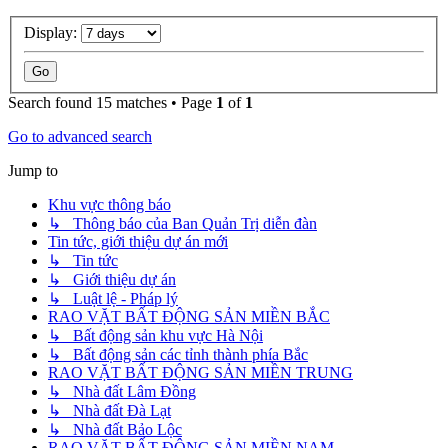
Display:
Search found 15 matches • Page
1
of
1
Go to advanced search
Jump to
Khu vực thông báo
↳ Thông báo của Ban Quản Trị diễn đàn
Tin tức, giới thiệu dự án mới
↳ Tin tức
↳ Giới thiệu dự án
↳ Luật lệ - Pháp lý
RAO VẶT BẤT ĐỘNG SẢN MIỀN BẮC
↳ Bất động sản khu vực Hà Nội
↳ Bất động sản các tỉnh thành phía Bắc
RAO VẶT BẤT ĐỘNG SẢN MIỀN TRUNG
↳ Nhà đất Lâm Đồng
↳ Nhà đất Đà Lạt
↳ Nhà đất Bảo Lộc
RAO VẶT BẤT ĐỘNG SẢN MIỀN NAM