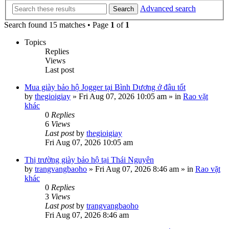
Advanced search
Search
Search found 15 matches • Page
1
of
1
Topics
Replies
Views
Last post
Mua giày bảo hộ Jogger tại Bình Dương ở đâu tốt
by
thegioigiay
»
Fri Aug 07, 2026 10:05 am
» in
Rao vặt
khác
0
Replies
6
Views
Last post
by
thegioigiay
Fri Aug 07, 2026 10:05 am
Thị trường giày bảo hộ tại Thái Nguyên
by
trangvangbaoho
»
Fri Aug 07, 2026 8:46 am
» in
Rao vặt
khác
0
Replies
3
Views
Last post
by
trangvangbaoho
Fri Aug 07, 2026 8:46 am