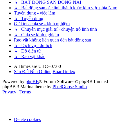
↳ BẤT ĐỘNG SẢN ĐỒNG NAI
↳ Bất động sản các tỉnh thành khác khu vực phía Nam
Tuyển dụng - việc làm
↳ Tuyển dụng
Giải trí - chia sẻ - kinh nghiệm
↳ Chuyên mục giải trí - chuyện trò linh tinh
↳ Chia sẻ kinh nghiệm
Rao vặt không liên quan đến bất động sản
↳ Dịch vụ - du lịch
↳ Đồ điện tử
↳ Rao vặt khác
All times are
UTC+07:00
Sàn Đất Nền Online
Board index
Powered by
phpBB
® Forum Software © phpBB Limited
phpBB 3 Marina theme by
PixelGoose Studio
Privacy
|
Terms
Delete cookies