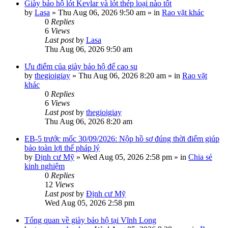
Giày bảo hộ lót Kevlar và lót thép loại nào tốt
by
Lasa
»
Thu Aug 06, 2026 9:50 am
» in
Rao vặt khác
0
Replies
6
Views
Last post
by
Lasa
Thu Aug 06, 2026 9:50 am
Ưu điểm của giày bảo hộ đế cao su
by
thegioigiay
»
Thu Aug 06, 2026 8:20 am
» in
Rao vặt
khác
0
Replies
6
Views
Last post
by
thegioigiay
Thu Aug 06, 2026 8:20 am
EB-5 trước mốc 30/09/2026: Nộp hồ sơ đúng thời điểm giúp
bảo toàn lợi thế pháp lý
by
Định cư Mỹ
»
Wed Aug 05, 2026 2:58 pm
» in
Chia sẻ
kinh nghiệm
0
Replies
12
Views
Last post
by
Định cư Mỹ
Wed Aug 05, 2026 2:58 pm
Tổng quan về giày bảo hộ tại Vĩnh Long