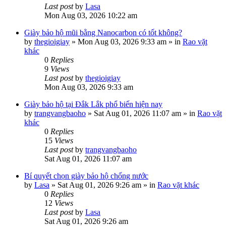
Last post
by
Lasa
Mon Aug 03, 2026 10:22 am
Giày bảo hộ mũi bằng Nanocarbon có tốt không?
by
thegioigiay
»
Mon Aug 03, 2026 9:33 am
» in
Rao vặt
khác
0
Replies
9
Views
Last post
by
thegioigiay
Mon Aug 03, 2026 9:33 am
Giày bảo hộ tại Đắk Lắk phổ biến hiện nay
by
trangvangbaoho
»
Sat Aug 01, 2026 11:07 am
» in
Rao vặt
khác
0
Replies
15
Views
Last post
by
trangvangbaoho
Sat Aug 01, 2026 11:07 am
Bí quyết chọn giày bảo hộ chống nước
by
Lasa
»
Sat Aug 01, 2026 9:26 am
» in
Rao vặt khác
0
Replies
12
Views
Last post
by
Lasa
Sat Aug 01, 2026 9:26 am