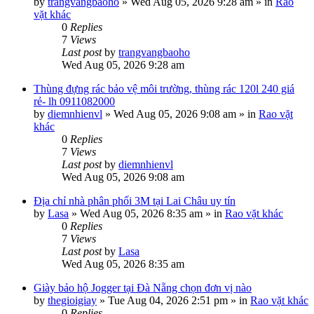
by
trangvangbaoho
»
Wed Aug 05, 2026 9:28 am
» in
Rao
vặt khác
0
Replies
7
Views
Last post
by
trangvangbaoho
Wed Aug 05, 2026 9:28 am
Thùng đựng rác bảo vệ môi trường, thùng rác 120l 240 giá
rẻ- lh 0911082000
by
diemnhienvl
»
Wed Aug 05, 2026 9:08 am
» in
Rao vặt
khác
0
Replies
7
Views
Last post
by
diemnhienvl
Wed Aug 05, 2026 9:08 am
Địa chỉ nhà phân phối 3M tại Lai Châu uy tín
by
Lasa
»
Wed Aug 05, 2026 8:35 am
» in
Rao vặt khác
0
Replies
7
Views
Last post
by
Lasa
Wed Aug 05, 2026 8:35 am
Giày bảo hộ Jogger tại Đà Nẵng chọn đơn vị nào
by
thegioigiay
»
Tue Aug 04, 2026 2:51 pm
» in
Rao vặt khác
0
Replies