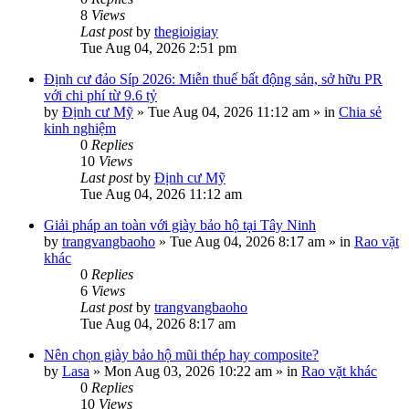
8
Views
Last post
by
thegioigiay
Tue Aug 04, 2026 2:51 pm
Định cư đảo Síp 2026: Miễn thuế bất động sản, sở hữu PR
với chi phí từ 9.6 tỷ
by
Định cư Mỹ
»
Tue Aug 04, 2026 11:12 am
» in
Chia sẻ
kinh nghiệm
0
Replies
10
Views
Last post
by
Định cư Mỹ
Tue Aug 04, 2026 11:12 am
Giải pháp an toàn với giày bảo hộ tại Tây Ninh
by
trangvangbaoho
»
Tue Aug 04, 2026 8:17 am
» in
Rao vặt
khác
0
Replies
6
Views
Last post
by
trangvangbaoho
Tue Aug 04, 2026 8:17 am
Nên chọn giày bảo hộ mũi thép hay composite?
by
Lasa
»
Mon Aug 03, 2026 10:22 am
» in
Rao vặt khác
0
Replies
10
Views