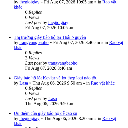
by
thegioigiay
»
Fri Aug 07, 2026 10:05 am
» in
Rao vặt
khác
0
Replies
6
Views
Last post
by
thegioigiay
Fri Aug 07, 2026 10:05 am
Thị trường giày bảo hộ tại Thái Nguyên
by
trangvangbaoho
»
Fri Aug 07, 2026 8:46 am
» in
Rao vặt
khác
0
Replies
3
Views
Last post
by
trangvangbaoho
Fri Aug 07, 2026 8:46 am
Giày bảo hộ lót Kevlar và lót thép loại nào tốt
by
Lasa
»
Thu Aug 06, 2026 9:50 am
» in
Rao vặt khác
0
Replies
6
Views
Last post
by
Lasa
Thu Aug 06, 2026 9:50 am
Ưu điểm của giày bảo hộ đế cao su
by
thegioigiay
»
Thu Aug 06, 2026 8:20 am
» in
Rao vặt
khác