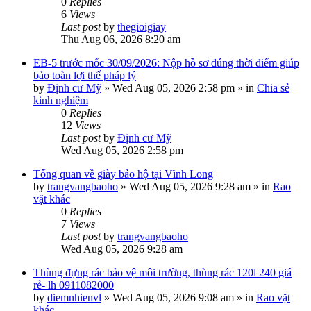
0
Replies
6
Views
Last post
by
thegioigiay
Thu Aug 06, 2026 8:20 am
EB-5 trước mốc 30/09/2026: Nộp hồ sơ đúng thời điểm giúp
bảo toàn lợi thế pháp lý
by
Định cư Mỹ
»
Wed Aug 05, 2026 2:58 pm
» in
Chia sẻ
kinh nghiệm
0
Replies
12
Views
Last post
by
Định cư Mỹ
Wed Aug 05, 2026 2:58 pm
Tổng quan về giày bảo hộ tại Vĩnh Long
by
trangvangbaoho
»
Wed Aug 05, 2026 9:28 am
» in
Rao
vặt khác
0
Replies
7
Views
Last post
by
trangvangbaoho
Wed Aug 05, 2026 9:28 am
Thùng đựng rác bảo vệ môi trường, thùng rác 120l 240 giá
rẻ- lh 0911082000
by
diemnhienvl
»
Wed Aug 05, 2026 9:08 am
» in
Rao vặt
khác