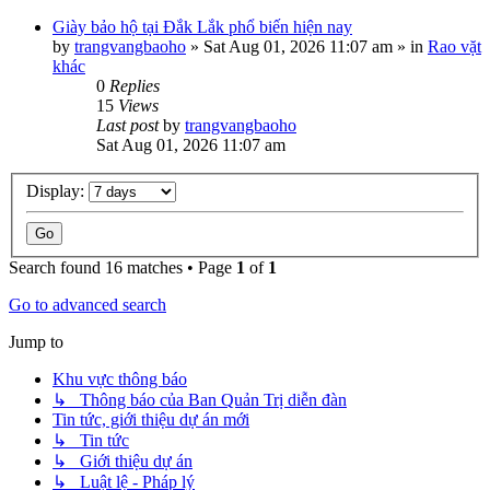
Giày bảo hộ tại Đắk Lắk phổ biến hiện nay
by
trangvangbaoho
»
Sat Aug 01, 2026 11:07 am
» in
Rao vặt
khác
0
Replies
15
Views
Last post
by
trangvangbaoho
Sat Aug 01, 2026 11:07 am
Display:
Search found 16 matches • Page
1
of
1
Go to advanced search
Jump to
Khu vực thông báo
↳ Thông báo của Ban Quản Trị diễn đàn
Tin tức, giới thiệu dự án mới
↳ Tin tức
↳ Giới thiệu dự án
↳ Luật lệ - Pháp lý