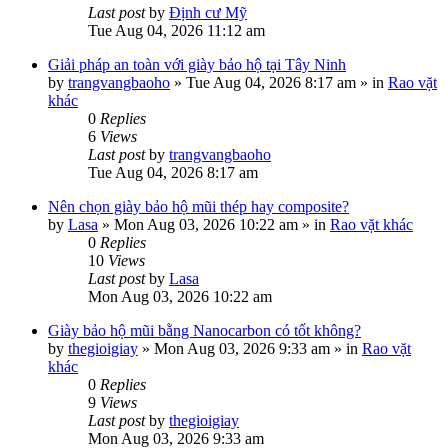
Last post
by
Định cư Mỹ
Tue Aug 04, 2026 11:12 am
Giải pháp an toàn với giày bảo hộ tại Tây Ninh
by
trangvangbaoho
»
Tue Aug 04, 2026 8:17 am
» in
Rao vặt
khác
0
Replies
6
Views
Last post
by
trangvangbaoho
Tue Aug 04, 2026 8:17 am
Nên chọn giày bảo hộ mũi thép hay composite?
by
Lasa
»
Mon Aug 03, 2026 10:22 am
» in
Rao vặt khác
0
Replies
10
Views
Last post
by
Lasa
Mon Aug 03, 2026 10:22 am
Giày bảo hộ mũi bằng Nanocarbon có tốt không?
by
thegioigiay
»
Mon Aug 03, 2026 9:33 am
» in
Rao vặt
khác
0
Replies
9
Views
Last post
by
thegioigiay
Mon Aug 03, 2026 9:33 am