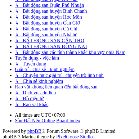
↳ Bất động sản Quận Phú Nhuận
↳ Bất động sản huyện Bình Chánh
↳ Bất động sản huyện Hóc Môn
↳ Bất động sản huyện Cần Giờ
↳ Bất động sản huyện Củ Chi
↳ Bất động sản huyện Nhà bè
↳ BẤT ĐỘNG SẢN CẦN THƠ
↳ BẤT ĐỘNG SẢN ĐỒNG NAI
↳ Bất động sản các tỉnh thành khác khu vực phía Nam
Tuyển dụng - việc làm
↳ Tuyển dụng
Giải trí - chia sẻ - kinh nghiệm
↳ Chuyên mục giải trí - chuyện trò linh tinh
↳ Chia sẻ kinh nghiệm
Rao vặt không liên quan đến bất động sản
↳ Dịch vụ - du lịch
↳ Đồ điện tử
↳ Rao vặt khác
All times are
UTC+07:00
Sàn Đất Nền Online
Board index
Powered by
phpBB
® Forum Software © phpBB Limited
phpBB 3 Marina theme by
PixelGoose Studio