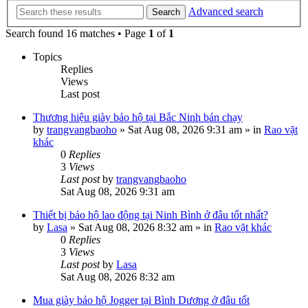
Advanced search
Search
Search found 16 matches • Page
1
of
1
Topics
Replies
Views
Last post
Thương hiệu giày bảo hộ tại Bắc Ninh bán chạy
by
trangvangbaoho
»
Sat Aug 08, 2026 9:31 am
» in
Rao vặt
khác
0
Replies
3
Views
Last post
by
trangvangbaoho
Sat Aug 08, 2026 9:31 am
Thiết bị bảo hộ lao động tại Ninh Bình ở đâu tốt nhất?
by
Lasa
»
Sat Aug 08, 2026 8:32 am
» in
Rao vặt khác
0
Replies
3
Views
Last post
by
Lasa
Sat Aug 08, 2026 8:32 am
Mua giày bảo hộ Jogger tại Bình Dương ở đâu tốt