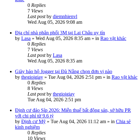
0
Replies
7
Views
Last post
by
diemnhienvl
Wed Aug 05, 2026 9:08 am
Địa chỉ nhà phân phối 3M tại Lai Châu uy tín
by
Lasa
»
Wed Aug 05, 2026 8:35 am
» in
Rao vặt khác
0
Replies
7
Views
Last post
by
Lasa
Wed Aug 05, 2026 8:35 am
Giày bảo hộ Jogger tại Đà Nẵng chọn đơn vị nào
by
thegioigiay
»
Tue Aug 04, 2026 2:51 pm
» in
Rao vặt khác
0
Replies
8
Views
Last post
by
thegioigiay
Tue Aug 04, 2026 2:51 pm
Định cư đảo Síp 2026: Miễn thuế bất động sản, sở hữu PR
với chi phí từ 9.6 tỷ
by
Định cư Mỹ
»
Tue Aug 04, 2026 11:12 am
» in
Chia sẻ
kinh nghiệm
0
Replies
10
Views