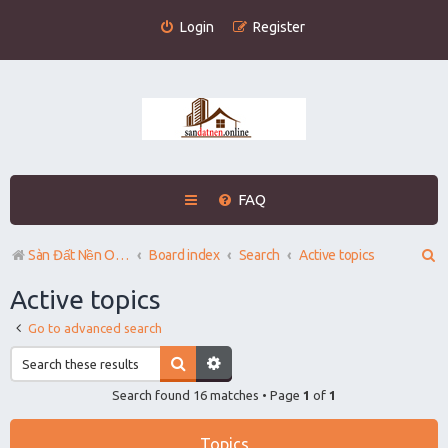
Login
Register
FAQ
S
Sàn Đất Nền Online
Board index
Search
Active topics
e
Active topics
a
Go to advanced search
r
c
Search found 16 matches • Page
1
of
1
h
Topics