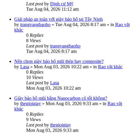
Last post
by
Định cư Mỹ
Tue Aug 04, 2026 11:12 am
Giải pháp an toàn với giày bảo hộ tại Tây Ninh
by
trangvangbaoho
»
Tue Aug 04, 2026 8:17 am
» in
Rao vặt
khác
0
Replies
8
Views
Last post
by
trangvangbaoho
Tue Aug 04, 2026 8:17 am
Nên chọn giày bảo hộ mũi thép hay composite?
by
Lasa
»
Mon Aug 03, 2026 10:22 am
» in
Rao vặt khác
0
Replies
10
Views
Last post
by
Lasa
Mon Aug 03, 2026 10:22 am
Giày bảo hộ mũi bằng Nanocarbon có tốt không?
by
thegioigiay
»
Mon Aug 03, 2026 9:33 am
» in
Rao vặt
khác
0
Replies
9
Views
Last post
by
thegioigiay
Mon Aug 03, 2026 9:33 am