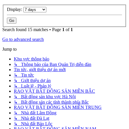
Display:
Search found 15 matches • Page
1
of
1
Go to advanced search
Jump to
Khu vực thông báo
↳ Thông báo của Ban Quản Trị diễn đàn
Tin tức, giới thiệu dự án mới
↳ Tin tức
↳ Giới thiệu dự án
↳ Luật lệ - Pháp lý
RAO VẶT BẤT ĐỘNG SẢN MIỀN BẮC
↳ Bất động sản khu vực Hà Nội
↳ Bất động sản các tỉnh thành phía Bắc
RAO VẶT BẤT ĐỘNG SẢN MIỀN TRUNG
↳ Nhà đất Lâm Đồng
↳ Nhà đất Đà Lạt
↳ Nhà đất Bảo Lộc
RAO VẶT BẤT ĐỘNG SẢN MIỀN NAM