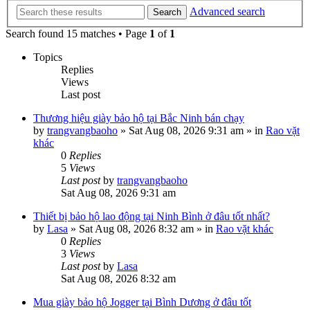
Advanced search
Search
Search found 15 matches • Page
1
of
1
Topics
Replies
Views
Last post
Thương hiệu giày bảo hộ tại Bắc Ninh bán chạy
by
trangvangbaoho
»
Sat Aug 08, 2026 9:31 am
» in
Rao vặt
khác
0
Replies
5
Views
Last post
by
trangvangbaoho
Sat Aug 08, 2026 9:31 am
Thiết bị bảo hộ lao động tại Ninh Bình ở đâu tốt nhất?
by
Lasa
»
Sat Aug 08, 2026 8:32 am
» in
Rao vặt khác
0
Replies
3
Views
Last post
by
Lasa
Sat Aug 08, 2026 8:32 am
Mua giày bảo hộ Jogger tại Bình Dương ở đâu tốt