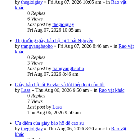
by
thegioigiay
»
Fri Aug 07, 2026 10:05 am
» in
Rao vặt
khác
0
Replies
6
Views
Last post
by
thegioigiay
Fri Aug 07, 2026 10:05 am
Thị trường giày bảo hộ tại Thái Nguyên
by
trangvangbaoho
»
Fri Aug 07, 2026 8:46 am
» in
Rao vặt
khác
0
Replies
3
Views
Last post
by
trangvangbaoho
Fri Aug 07, 2026 8:46 am
Giày bảo hộ lót Kevlar và lót thép loại nào tốt
by
Lasa
»
Thu Aug 06, 2026 9:50 am
» in
Rao vặt khác
0
Replies
7
Views
Last post
by
Lasa
Thu Aug 06, 2026 9:50 am
Ưu điểm của giày bảo hộ đế cao su
by
thegioigiay
»
Thu Aug 06, 2026 8:20 am
» in
Rao vặt
khác