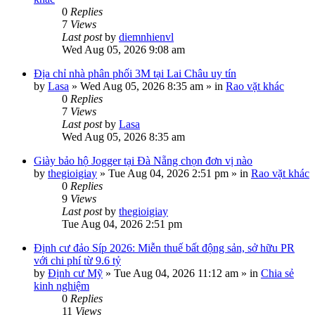
0
Replies
7
Views
Last post
by
diemnhienvl
Wed Aug 05, 2026 9:08 am
Địa chỉ nhà phân phối 3M tại Lai Châu uy tín
by
Lasa
»
Wed Aug 05, 2026 8:35 am
» in
Rao vặt khác
0
Replies
7
Views
Last post
by
Lasa
Wed Aug 05, 2026 8:35 am
Giày bảo hộ Jogger tại Đà Nẵng chọn đơn vị nào
by
thegioigiay
»
Tue Aug 04, 2026 2:51 pm
» in
Rao vặt khác
0
Replies
9
Views
Last post
by
thegioigiay
Tue Aug 04, 2026 2:51 pm
Định cư đảo Síp 2026: Miễn thuế bất động sản, sở hữu PR
với chi phí từ 9.6 tỷ
by
Định cư Mỹ
»
Tue Aug 04, 2026 11:12 am
» in
Chia sẻ
kinh nghiệm
0
Replies
11
Views