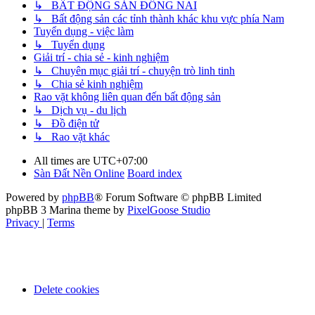
↳ BẤT ĐỘNG SẢN ĐỒNG NAI
↳ Bất động sản các tỉnh thành khác khu vực phía Nam
Tuyển dụng - việc làm
↳ Tuyển dụng
Giải trí - chia sẻ - kinh nghiệm
↳ Chuyên mục giải trí - chuyện trò linh tinh
↳ Chia sẻ kinh nghiệm
Rao vặt không liên quan đến bất động sản
↳ Dịch vụ - du lịch
↳ Đồ điện tử
↳ Rao vặt khác
All times are
UTC+07:00
Sàn Đất Nền Online
Board index
Powered by
phpBB
® Forum Software © phpBB Limited
phpBB 3 Marina theme by
PixelGoose Studio
Privacy
|
Terms
Delete cookies