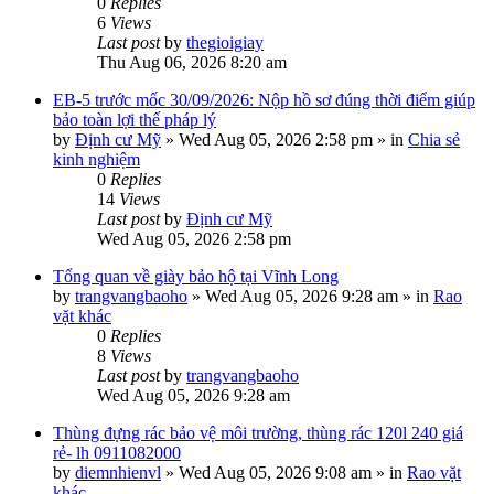
0
Replies
6
Views
Last post
by
thegioigiay
Thu Aug 06, 2026 8:20 am
EB-5 trước mốc 30/09/2026: Nộp hồ sơ đúng thời điểm giúp
bảo toàn lợi thế pháp lý
by
Định cư Mỹ
»
Wed Aug 05, 2026 2:58 pm
» in
Chia sẻ
kinh nghiệm
0
Replies
14
Views
Last post
by
Định cư Mỹ
Wed Aug 05, 2026 2:58 pm
Tổng quan về giày bảo hộ tại Vĩnh Long
by
trangvangbaoho
»
Wed Aug 05, 2026 9:28 am
» in
Rao
vặt khác
0
Replies
8
Views
Last post
by
trangvangbaoho
Wed Aug 05, 2026 9:28 am
Thùng đựng rác bảo vệ môi trường, thùng rác 120l 240 giá
rẻ- lh 0911082000
by
diemnhienvl
»
Wed Aug 05, 2026 9:08 am
» in
Rao vặt
khác