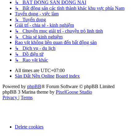
↳ BẤT ĐỘNG SẢN ĐỒNG NAI
↳ Bất động sản các tỉnh thành khác khu vực phía Nam
Tuyển dụng - việc làm
↳ Tuyển dụng
Giải trí - chia sẻ - kinh nghiệm
↳ Chuyên mục giải trí - chuyện trò linh tinh
↳ Chia sẻ kinh nghiệm
Rao vặt không liên quan đến bất động sản
↳ Dịch vụ - du lịch
↳ Đồ điện tử
↳ Rao vặt khác
All times are
UTC+07:00
Sàn Đất Nền Online
Board index
Powered by
phpBB
® Forum Software © phpBB Limited
phpBB 3 Marina theme by
PixelGoose Studio
Privacy
|
Terms
Delete cookies