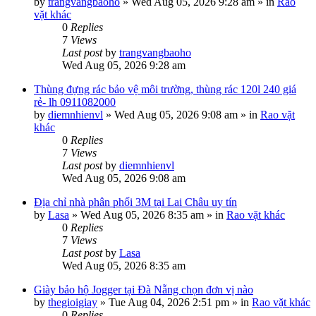
by
trangvangbaoho
»
Wed Aug 05, 2026 9:28 am
» in
Rao
vặt khác
0
Replies
7
Views
Last post
by
trangvangbaoho
Wed Aug 05, 2026 9:28 am
Thùng đựng rác bảo vệ môi trường, thùng rác 120l 240 giá
rẻ- lh 0911082000
by
diemnhienvl
»
Wed Aug 05, 2026 9:08 am
» in
Rao vặt
khác
0
Replies
7
Views
Last post
by
diemnhienvl
Wed Aug 05, 2026 9:08 am
Địa chỉ nhà phân phối 3M tại Lai Châu uy tín
by
Lasa
»
Wed Aug 05, 2026 8:35 am
» in
Rao vặt khác
0
Replies
7
Views
Last post
by
Lasa
Wed Aug 05, 2026 8:35 am
Giày bảo hộ Jogger tại Đà Nẵng chọn đơn vị nào
by
thegioigiay
»
Tue Aug 04, 2026 2:51 pm
» in
Rao vặt khác
0
Replies