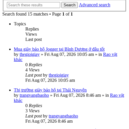
Advanced search
Search
Search found 15 matches • Page
1
of
1
Topics
Replies
Views
Last post
Mua giày bảo hộ Jogger tại Bình Dương ở đâu tốt
by
thegioigiay
»
Fri Aug 07, 2026 10:05 am
» in
Rao vặt
khác
0
Replies
4
Views
Last post
by
thegioigiay
Fri Aug 07, 2026 10:05 am
Thị trường giày bảo hộ tại Thái Nguyên
by
trangvangbaoho
»
Fri Aug 07, 2026 8:46 am
» in
Rao vặt
khác
0
Replies
3
Views
Last post
by
trangvangbaoho
Fri Aug 07, 2026 8:46 am