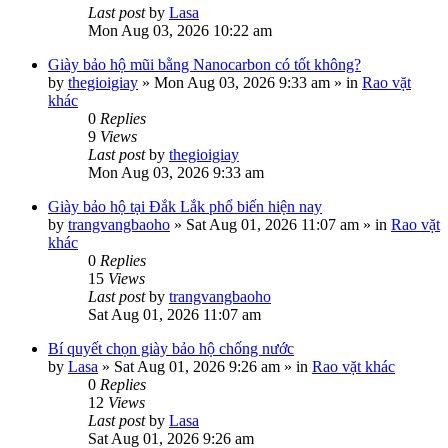
Last post
by
Lasa
Mon Aug 03, 2026 10:22 am
Giày bảo hộ mũi bằng Nanocarbon có tốt không?
by
thegioigiay
»
Mon Aug 03, 2026 9:33 am
» in
Rao vặt
khác
0
Replies
9
Views
Last post
by
thegioigiay
Mon Aug 03, 2026 9:33 am
Giày bảo hộ tại Đắk Lắk phổ biến hiện nay
by
trangvangbaoho
»
Sat Aug 01, 2026 11:07 am
» in
Rao vặt
khác
0
Replies
15
Views
Last post
by
trangvangbaoho
Sat Aug 01, 2026 11:07 am
Bí quyết chọn giày bảo hộ chống nước
by
Lasa
»
Sat Aug 01, 2026 9:26 am
» in
Rao vặt khác
0
Replies
12
Views
Last post
by
Lasa
Sat Aug 01, 2026 9:26 am