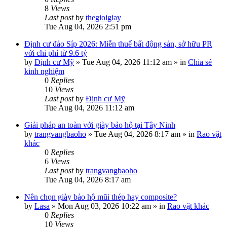
8
Views
Last post
by
thegioigiay
Tue Aug 04, 2026 2:51 pm
Định cư đảo Síp 2026: Miễn thuế bất động sản, sở hữu PR
với chi phí từ 9.6 tỷ
by
Định cư Mỹ
»
Tue Aug 04, 2026 11:12 am
» in
Chia sẻ
kinh nghiệm
0
Replies
10
Views
Last post
by
Định cư Mỹ
Tue Aug 04, 2026 11:12 am
Giải pháp an toàn với giày bảo hộ tại Tây Ninh
by
trangvangbaoho
»
Tue Aug 04, 2026 8:17 am
» in
Rao vặt
khác
0
Replies
6
Views
Last post
by
trangvangbaoho
Tue Aug 04, 2026 8:17 am
Nên chọn giày bảo hộ mũi thép hay composite?
by
Lasa
»
Mon Aug 03, 2026 10:22 am
» in
Rao vặt khác
0
Replies
10
Views