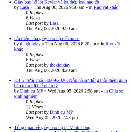
Giày bảo hộ lót Kevlar và lót thép loại nào tốt
by
Lasa
»
Thu Aug 06, 2026 9:50 am
» in
Rao vặt khác
0
Replies
6
Views
Last post
by
Lasa
Thu Aug 06, 2026 9:50 am
Ưu điểm của giày bảo hộ đế cao su
by
thegioigiay
»
Thu Aug 06, 2026 8:20 am
» in
Rao vặt
khác
0
Replies
6
Views
Last post
by
thegioigiay
Thu Aug 06, 2026 8:20 am
EB-5 trước mốc 30/09/2026: Nộp hồ sơ đúng thời điểm giúp
bảo toàn lợi thế pháp lý
by
Định cư Mỹ
»
Wed Aug 05, 2026 2:58 pm
» in
Chia sẻ
kinh nghiệm
0
Replies
12
Views
Last post
by
Định cư Mỹ
Wed Aug 05, 2026 2:58 pm
Tổng quan về giày bảo hộ tại Vĩnh Long