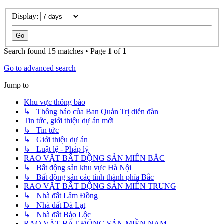
Display:
Search found 15 matches • Page
1
of
1
Go to advanced search
Jump to
Khu vực thông báo
↳ Thông báo của Ban Quản Trị diễn đàn
Tin tức, giới thiệu dự án mới
↳ Tin tức
↳ Giới thiệu dự án
↳ Luật lệ - Pháp lý
RAO VẶT BẤT ĐỘNG SẢN MIỀN BẮC
↳ Bất động sản khu vực Hà Nội
↳ Bất động sản các tỉnh thành phía Bắc
RAO VẶT BẤT ĐỘNG SẢN MIỀN TRUNG
↳ Nhà đất Lâm Đồng
↳ Nhà đất Đà Lạt
↳ Nhà đất Bảo Lộc
RAO VẶT BẤT ĐỘNG SẢN MIỀN NAM