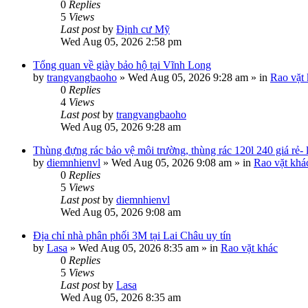
0
Replies
5
Views
Last post
by
Định cư Mỹ
Wed Aug 05, 2026 2:58 pm
Tổng quan về giày bảo hộ tại Vĩnh Long
by
trangvangbaoho
»
Wed Aug 05, 2026 9:28 am
» in
Rao vặt
0
Replies
4
Views
Last post
by
trangvangbaoho
Wed Aug 05, 2026 9:28 am
Thùng đựng rác bảo vệ môi trường, thùng rác 120l 240 giá rẻ-
by
diemnhienvl
»
Wed Aug 05, 2026 9:08 am
» in
Rao vặt khá
0
Replies
5
Views
Last post
by
diemnhienvl
Wed Aug 05, 2026 9:08 am
Địa chỉ nhà phân phối 3M tại Lai Châu uy tín
by
Lasa
»
Wed Aug 05, 2026 8:35 am
» in
Rao vặt khác
0
Replies
5
Views
Last post
by
Lasa
Wed Aug 05, 2026 8:35 am