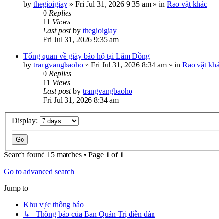
by
thegioigiay
»
Fri Jul 31, 2026 9:35 am
» in
Rao vặt khác
0
Replies
11
Views
Last post
by
thegioigiay
Fri Jul 31, 2026 9:35 am
Tổng quan về giày bảo hộ tại Lâm Đồng
by
trangvangbaoho
»
Fri Jul 31, 2026 8:34 am
» in
Rao vặt kh
0
Replies
11
Views
Last post
by
trangvangbaoho
Fri Jul 31, 2026 8:34 am
Display:
Search found 15 matches • Page
1
of
1
Go to advanced search
Jump to
Khu vực thông báo
↳ Thông báo của Ban Quản Trị diễn đàn