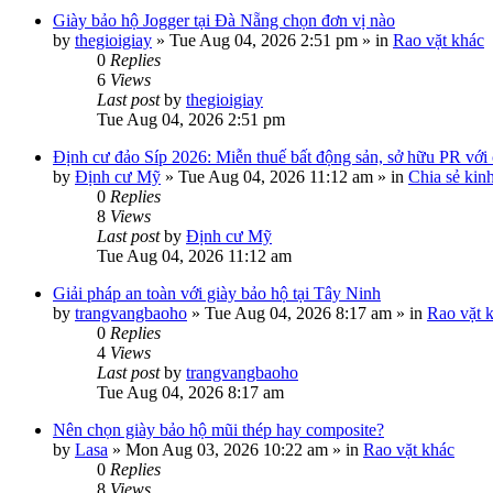
Giày bảo hộ Jogger tại Đà Nẵng chọn đơn vị nào
by
thegioigiay
»
Tue Aug 04, 2026 2:51 pm
» in
Rao vặt khác
0
Replies
6
Views
Last post
by
thegioigiay
Tue Aug 04, 2026 2:51 pm
Định cư đảo Síp 2026: Miễn thuế bất động sản, sở hữu PR với c
by
Định cư Mỹ
»
Tue Aug 04, 2026 11:12 am
» in
Chia sẻ kin
0
Replies
8
Views
Last post
by
Định cư Mỹ
Tue Aug 04, 2026 11:12 am
Giải pháp an toàn với giày bảo hộ tại Tây Ninh
by
trangvangbaoho
»
Tue Aug 04, 2026 8:17 am
» in
Rao vặt 
0
Replies
4
Views
Last post
by
trangvangbaoho
Tue Aug 04, 2026 8:17 am
Nên chọn giày bảo hộ mũi thép hay composite?
by
Lasa
»
Mon Aug 03, 2026 10:22 am
» in
Rao vặt khác
0
Replies
8
Views