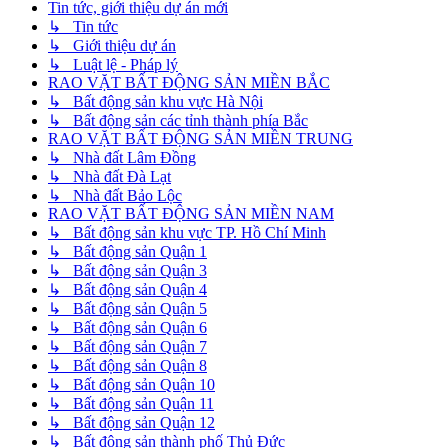
Tin tức, giới thiệu dự án mới
↳ Tin tức
↳ Giới thiệu dự án
↳ Luật lệ - Pháp lý
RAO VẶT BẤT ĐỘNG SẢN MIỀN BẮC
↳ Bất động sản khu vực Hà Nội
↳ Bất động sản các tỉnh thành phía Bắc
RAO VẶT BẤT ĐỘNG SẢN MIỀN TRUNG
↳ Nhà đất Lâm Đồng
↳ Nhà đất Đà Lạt
↳ Nhà đất Bảo Lộc
RAO VẶT BẤT ĐỘNG SẢN MIỀN NAM
↳ Bất động sản khu vực TP. Hồ Chí Minh
↳ Bất động sản Quận 1
↳ Bất động sản Quận 3
↳ Bất động sản Quận 4
↳ Bất động sản Quận 5
↳ Bất động sản Quận 6
↳ Bất động sản Quận 7
↳ Bất động sản Quận 8
↳ Bất động sản Quận 10
↳ Bất động sản Quận 11
↳ Bất động sản Quận 12
↳ Bất động sản thành phố Thủ Đức