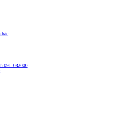
 khác
 lh 0911082000
c