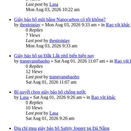
Last post
by
Lasa
Mon Aug 03, 2026 10:22 am
Giày bảo hộ mũi bằng Nanocarbon có tốt không?
by
thegioigiay
»
Mon Aug 03, 2026 9:33 am
» in
Rao vặt khác
0
Replies
7
Views
Last post
by
thegioigiay
Mon Aug 03, 2026 9:33 am
Giày bảo hộ tại Đắk Lắk phổ biến hiện nay
by
trangvangbaoho
»
Sat Aug 01, 2026 11:07 am
» in
Rao vặt 
0
Replies
12
Views
Last post
by
trangvangbaoho
Sat Aug 01, 2026 11:07 am
Bí quyết chọn giày bảo hộ chống nước
by
Lasa
»
Sat Aug 01, 2026 9:26 am
» in
Rao vặt khác
0
Replies
10
Views
Last post
by
Lasa
Sat Aug 01, 2026 9:26 am
Địa chỉ mua giày bảo hộ Safety Jogger tại Đà Nẵng