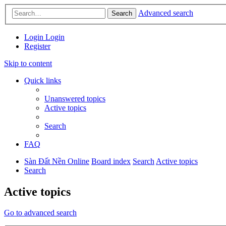
Advanced search
Search
Login
Login
Register
Skip to content
Quick links
Unanswered topics
Active topics
Search
FAQ
Sàn Đất Nền Online
Board index
Search
Active topics
Search
Active topics
Go to advanced search