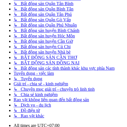
↳ Bất động sản Quận Tân Bình
↳ Bất động sản Quận Bình Tân
↳ Bất động sản Quận Tân Phú
↳ Bất động sản Quận Gò Vấp
↳ Bất động sản Quận Phú Nhuận
↳ Bất động sản huyện Bình Chánh
↳ Bất động sản huyện Hóc Môn
↳ Bất động sản huyện Cần Giờ
↳ Bất động sản huyện Củ Chi
↳ Bất động sản huyện Nhà bè
↳ BẤT ĐỘNG SẢN CẦN THƠ
↳ BẤT ĐỘNG SẢN ĐỒNG NAI
↳ Bất động sản các tỉnh thành khác khu vực phía Nam
Tuyển dụng - việc làm
↳ Tuyển dụng
Giải trí - chia sẻ - kinh nghiệm
↳ Chuyên mục giải trí - chuyện trò linh tinh
↳ Chia sẻ kinh nghiệm
Rao vặt không liên quan đến bất động sản
↳ Dịch vụ - du lịch
↳ Đồ điện tử
↳ Rao vặt khác
All times are
UTC+07:00