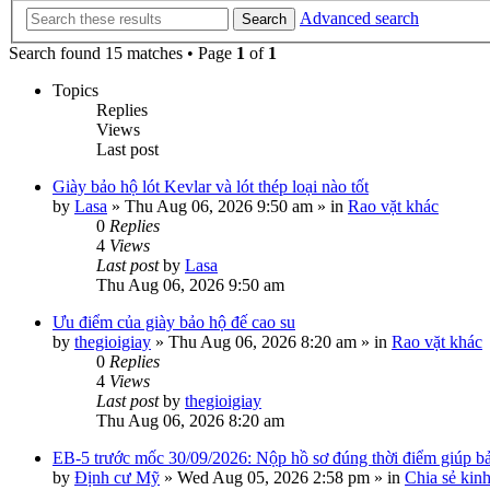
Advanced search
Search
Search found 15 matches • Page
1
of
1
Topics
Replies
Views
Last post
Giày bảo hộ lót Kevlar và lót thép loại nào tốt
by
Lasa
»
Thu Aug 06, 2026 9:50 am
» in
Rao vặt khác
0
Replies
4
Views
Last post
by
Lasa
Thu Aug 06, 2026 9:50 am
Ưu điểm của giày bảo hộ đế cao su
by
thegioigiay
»
Thu Aug 06, 2026 8:20 am
» in
Rao vặt khác
0
Replies
4
Views
Last post
by
thegioigiay
Thu Aug 06, 2026 8:20 am
EB-5 trước mốc 30/09/2026: Nộp hồ sơ đúng thời điểm giúp bảo
by
Định cư Mỹ
»
Wed Aug 05, 2026 2:58 pm
» in
Chia sẻ kin