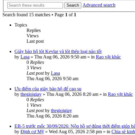
Advanced search
Search
Search found 15 matches • Page
1
of
1
Topics
Replies
Views
Last post
Giày bảo hộ lót Kevlar và lót thép loại nào tốt
by
Lasa
»
Thu Aug 06, 2026 9:50 am
» in
Rao vặt khác
0
Replies
3
Views
Last post
by
Lasa
Thu Aug 06, 2026 9:50 am
Ưu điểm của giày bảo hộ đế cao su
by
thegioigiay
»
Thu Aug 06, 2026 8:20 am
» in
Rao vặt khác
0
Replies
1
Views
Last post
by
thegioigiay
Thu Aug 06, 2026 8:20 am
EB-5 trước mốc 30/09/2026: Nộp hồ sơ đúng thời điểm giúp bảo
by
Định cư Mỹ
»
Wed Aug 05, 2026 2:58 pm
» in
Chia sẻ kin