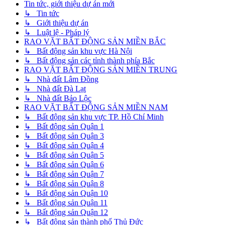
Tin tức, giới thiệu dự án mới
↳ Tin tức
↳ Giới thiệu dự án
↳ Luật lệ - Pháp lý
RAO VẶT BẤT ĐỘNG SẢN MIỀN BẮC
↳ Bất động sản khu vực Hà Nội
↳ Bất động sản các tỉnh thành phía Bắc
RAO VẶT BẤT ĐỘNG SẢN MIỀN TRUNG
↳ Nhà đất Lâm Đồng
↳ Nhà đất Đà Lạt
↳ Nhà đất Bảo Lộc
RAO VẶT BẤT ĐỘNG SẢN MIỀN NAM
↳ Bất động sản khu vực TP. Hồ Chí Minh
↳ Bất động sản Quận 1
↳ Bất động sản Quận 3
↳ Bất động sản Quận 4
↳ Bất động sản Quận 5
↳ Bất động sản Quận 6
↳ Bất động sản Quận 7
↳ Bất động sản Quận 8
↳ Bất động sản Quận 10
↳ Bất động sản Quận 11
↳ Bất động sản Quận 12
↳ Bất động sản thành phố Thủ Đức