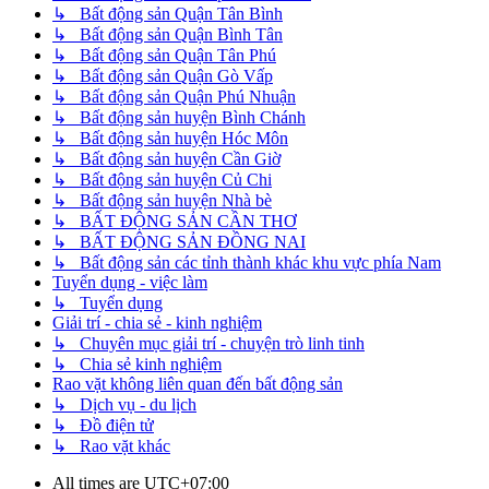
↳ Bất động sản Quận Tân Bình
↳ Bất động sản Quận Bình Tân
↳ Bất động sản Quận Tân Phú
↳ Bất động sản Quận Gò Vấp
↳ Bất động sản Quận Phú Nhuận
↳ Bất động sản huyện Bình Chánh
↳ Bất động sản huyện Hóc Môn
↳ Bất động sản huyện Cần Giờ
↳ Bất động sản huyện Củ Chi
↳ Bất động sản huyện Nhà bè
↳ BẤT ĐỘNG SẢN CẦN THƠ
↳ BẤT ĐỘNG SẢN ĐỒNG NAI
↳ Bất động sản các tỉnh thành khác khu vực phía Nam
Tuyển dụng - việc làm
↳ Tuyển dụng
Giải trí - chia sẻ - kinh nghiệm
↳ Chuyên mục giải trí - chuyện trò linh tinh
↳ Chia sẻ kinh nghiệm
Rao vặt không liên quan đến bất động sản
↳ Dịch vụ - du lịch
↳ Đồ điện tử
↳ Rao vặt khác
All times are
UTC+07:00