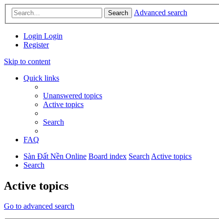
Advanced search
Search
Login
Login
Register
Skip to content
Quick links
Unanswered topics
Active topics
Search
FAQ
Sàn Đất Nền Online
Board index
Search
Active topics
Search
Active topics
Go to advanced search