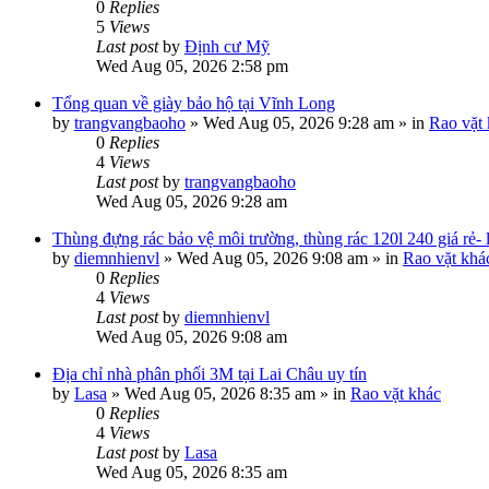
0
Replies
5
Views
Last post
by
Định cư Mỹ
Wed Aug 05, 2026 2:58 pm
Tổng quan về giày bảo hộ tại Vĩnh Long
by
trangvangbaoho
»
Wed Aug 05, 2026 9:28 am
» in
Rao vặt
0
Replies
4
Views
Last post
by
trangvangbaoho
Wed Aug 05, 2026 9:28 am
Thùng đựng rác bảo vệ môi trường, thùng rác 120l 240 giá rẻ-
by
diemnhienvl
»
Wed Aug 05, 2026 9:08 am
» in
Rao vặt khá
0
Replies
4
Views
Last post
by
diemnhienvl
Wed Aug 05, 2026 9:08 am
Địa chỉ nhà phân phối 3M tại Lai Châu uy tín
by
Lasa
»
Wed Aug 05, 2026 8:35 am
» in
Rao vặt khác
0
Replies
4
Views
Last post
by
Lasa
Wed Aug 05, 2026 8:35 am