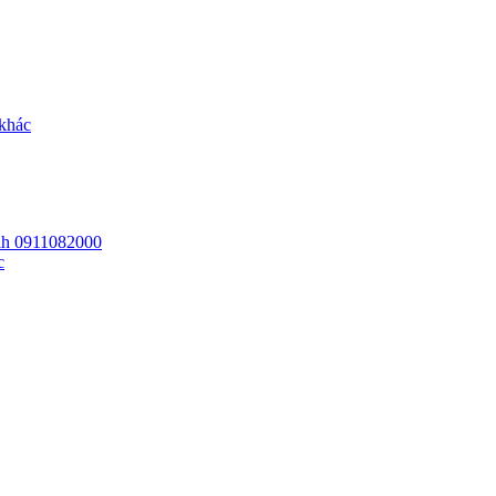
 khác
 lh 0911082000
c