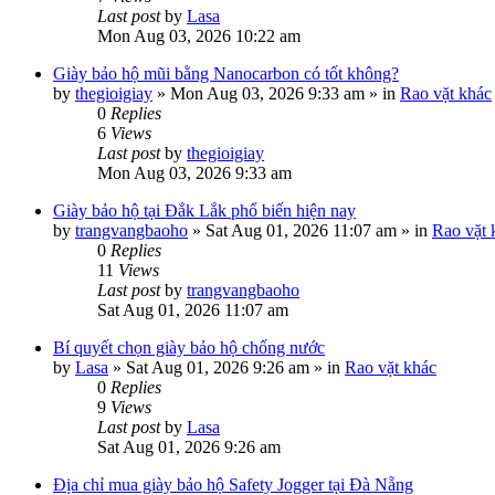
Last post
by
Lasa
Mon Aug 03, 2026 10:22 am
Giày bảo hộ mũi bằng Nanocarbon có tốt không?
by
thegioigiay
»
Mon Aug 03, 2026 9:33 am
» in
Rao vặt khác
0
Replies
6
Views
Last post
by
thegioigiay
Mon Aug 03, 2026 9:33 am
Giày bảo hộ tại Đắk Lắk phổ biến hiện nay
by
trangvangbaoho
»
Sat Aug 01, 2026 11:07 am
» in
Rao vặt 
0
Replies
11
Views
Last post
by
trangvangbaoho
Sat Aug 01, 2026 11:07 am
Bí quyết chọn giày bảo hộ chống nước
by
Lasa
»
Sat Aug 01, 2026 9:26 am
» in
Rao vặt khác
0
Replies
9
Views
Last post
by
Lasa
Sat Aug 01, 2026 9:26 am
Địa chỉ mua giày bảo hộ Safety Jogger tại Đà Nẵng