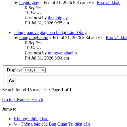
by
thegioigiay
»
Fri Jul 31, 2026 9:35 am
» in
Rao vặt khác
0
Replies
10
Views
Last post
by
thegioigiay
Fri Jul 31, 2026 9:35 am
Tổng quan về giày bảo hộ tại Lâm Đồng
by
trangvangbaoho
»
Fri Jul 31, 2026 8:34 am
» in
Rao vặt kh
0
Replies
10
Views
Last post
by
trangvangbaoho
Fri Jul 31, 2026 8:34 am
Display:
Search found 15 matches • Page
1
of
1
Go to advanced search
Jump to
Khu vực thông báo
↳ Thông báo của Ban Quản Trị diễn đàn