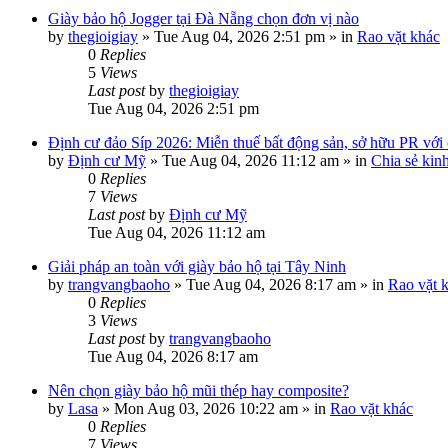
Giày bảo hộ Jogger tại Đà Nẵng chọn đơn vị nào
by
thegioigiay
»
Tue Aug 04, 2026 2:51 pm
» in
Rao vặt khác
0
Replies
5
Views
Last post
by
thegioigiay
Tue Aug 04, 2026 2:51 pm
Định cư đảo Síp 2026: Miễn thuế bất động sản, sở hữu PR với c
by
Định cư Mỹ
»
Tue Aug 04, 2026 11:12 am
» in
Chia sẻ kin
0
Replies
7
Views
Last post
by
Định cư Mỹ
Tue Aug 04, 2026 11:12 am
Giải pháp an toàn với giày bảo hộ tại Tây Ninh
by
trangvangbaoho
»
Tue Aug 04, 2026 8:17 am
» in
Rao vặt 
0
Replies
3
Views
Last post
by
trangvangbaoho
Tue Aug 04, 2026 8:17 am
Nên chọn giày bảo hộ mũi thép hay composite?
by
Lasa
»
Mon Aug 03, 2026 10:22 am
» in
Rao vặt khác
0
Replies
7
Views